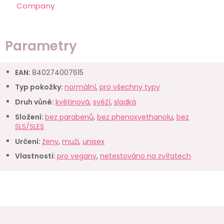
Company
Parametry
EAN
:
840274007615
Typ pokožky
:
normální
,
pro všechny typy
Druh vůně
:
květinová
,
svěží
,
sladká
Složení
:
bez parabenů
,
bez phenoxyethanolu
,
bez
SLS/SLES
Určení
:
ženy
,
muži
,
unisex
Vlastnosti
:
pro vegany
,
netestováno na zvířatech