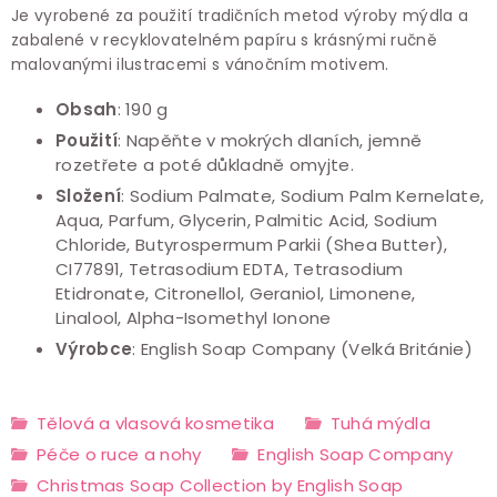
Je vyrobené za použití tradičních metod výroby mýdla a
zabalené v recyklovatelném papíru s krásnými ručně
malovanými ilustracemi s vánočním motivem.
Obsah
: 190 g
Použití
: Napěňte v mokrých dlaních, jemně
rozetřete a poté důkladně omyjte.
Složení
: Sodium Palmate, Sodium Palm Kernelate,
Aqua, Parfum, Glycerin, Palmitic Acid, Sodium
Chloride, Butyrospermum Parkii (Shea Butter),
CI77891, Tetrasodium EDTA, Tetrasodium
Etidronate, Citronellol, Geraniol, Limonene,
Linalool, Alpha-Isomethyl Ionone
Výrobce
: English Soap Company (Velká Británie)
Tělová a vlasová kosmetika
Tuhá mýdla
Péče o ruce a nohy
English Soap Company
Christmas Soap Collection by English Soap