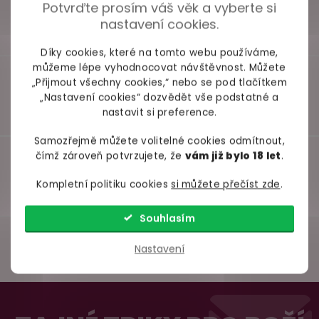
Potvrďte prosím váš věk a vyberte si
nastavení cookies.
Díky cookies, které na tomto webu používáme,
můžeme lépe vyhodnocovat návštěvnost. Můžete
„Přijmout všechny cookies,“ nebo se pod tlačítkem
„Nastavení cookies“ dozvědět vše podstatné a
nastavit si preference.
Samozřejmě můžete volitelné cookies odmítnout,
čímž zároveň potvrzujete, že
vám již bylo 18 let
.
Kompletní politiku cookies
si můžete přečíst zde
.
Souhlasím
Nastavení
Z
98% spokojenost
á
dle
recenzí ověřených zakazníků
na Heuréce