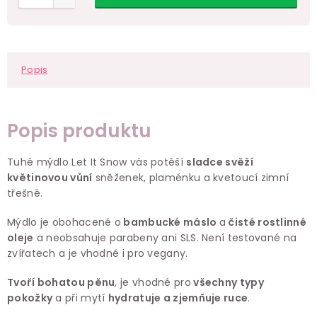
Popis
Popis produktu
Tuhé mýdlo Let It Snow vás potěší
sladce svěží
květinovou vůní
sněženek, plaménku a kvetoucí zimní
třešně.
Mýdlo je obohacené o
bambucké máslo
a
čisté rostlinné
oleje
a neobsahuje parabeny ani SLS. Není testované na
zvířatech a je vhodné i pro vegany.
Tvoří bohatou pěnu
, je vhodné pro
všechny typy
pokožky
a při mytí
hydratuje a zjemňuje ruce
.