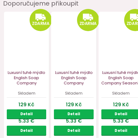
Doporučujeme přikoupit
ZDARMA
ZDA
ZDARMA
ZDARMA