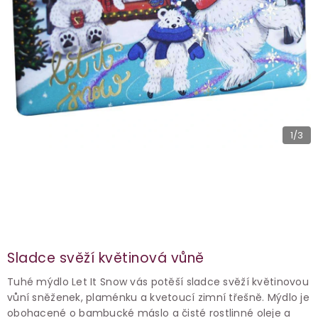
1
/3
Sladce svěží květinová vůně
Tuhé mýdlo Let It Snow vás potěší sladce svěží květinovou
vůní sněženek, plaménku a kvetoucí zimní třešně. Mýdlo je
obohacené o bambucké máslo a čisté rostlinné oleje a