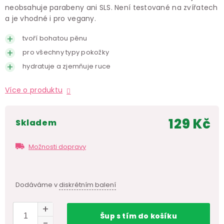
neobsahuje parabeny ani SLS. Není testované na zvířatech
a je vhodné i pro vegany.
tvoří bohatou pěnu
pro všechny typy pokožky
hydratuje a zjemňuje ruce
Více o produktu
129 Kč
skladem
Měr
cen
Možnosti dopravy
Dodáváme v
diskrétním balení
Šup
s tím
do košíku