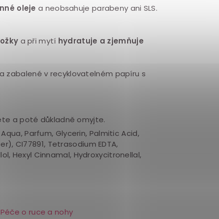
inné oleje
a neobsahuje parabeny ani SLS.
ožky
a při mytí
hydratuje a zjemňuje
a zabalené v recyklovatelném papíru s
ete a poté důkladně omyjte.
qua, Parfum, Glycerin, Palmitic Acid,
er), CI77891, Tetrasodium EDTA,
ol, Hexyl Cinnamal, Hydroxycitronellal,
Péče o ruce a nohy