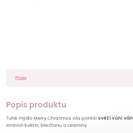
Popis
Popis produktu
Tuhé mýdlo Merry Christmas vás potěší
svěží vůní vá
zimních květin, břečťanu a cesmíny.