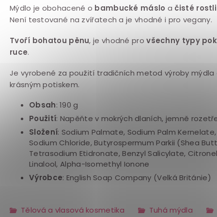
Mýdlo je obohacené o
bambucké máslo
a
čisté rostl
Není testované na zvířatech a je vhodné i pro vegany.
Tvoří bohatou pěnu
, je vhodné pro
všechny typy pok
ruce
.
Je vyrobené za použití tradičních metod výroby mýdla 
krásným potiskem.
Obsah
: 190 g
Použití
: Napěňte v mokrých dlaních, jemně rozetř
Složení
: Sodium Palmate, Sodium Palm Kernelate, A
Sodium Chloride, Butyrospermum Parkii (Shea Butt
Tetrasodium Etidronate, Benzyl Salicylate, Citronell
Linalool, Alpha-Isomethyl Ionone
Výrobce
: English Soap Company (Velká Británie)
Tělová a vlasová kosmetika
Tuhá mýdla