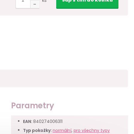
ks
Parametry
EAN
:
840274006311
Typ pokožky
:
normální
,
pro všechny typy