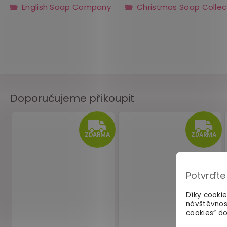
English Soap Company
Christmas Soap Collec
Doporučujeme přikoupit
Potvrďte
Díky cooki
návštěvnos
cookies“ do