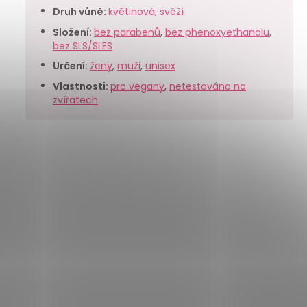
Druh vůně
:
květinová
,
svěží
Složení
:
bez parabenů
,
bez phenoxyethanolu
,
bez SLS/SLES
Určení
:
ženy
,
muži
,
unisex
Vlastnosti
:
pro vegany
,
netestováno na
zvířatech