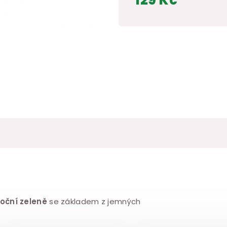
Měrná
cena:
noční zeleně
se základem z jemných