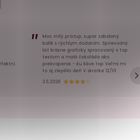
I
5.32
€
Detail
Moc milý prístup, super zabalený
balík s rýchlym dodaním. Sprievodný
list krásne graficky spracovaný s top
textom a malá čokoláda ako
rfektní.
prekvapenie - ku káve top Veľmi mi
to aj zlepšilo deň V skratke 12/10
u je 5 z 5 hvězdiček.
Hodnocení obchodu je 4 z 5 hvězd
3.5.2026