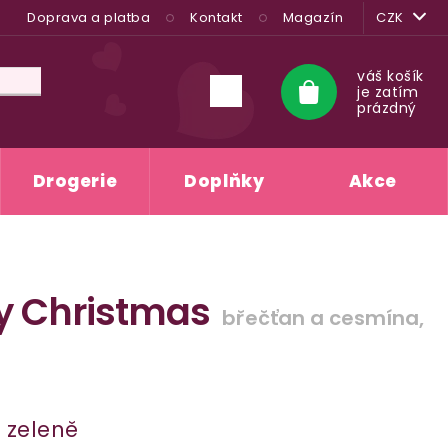
Doprava a platba
Kontakt
Magazín
CZK
váš košík
je zatím
Nákupní
prázdný
košík
Drogerie
Doplňky
Akce
y Christmas
břečťan a cesmína,
 zeleně