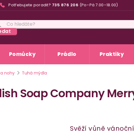
Potřebujete poradit?
735 876 206
(Po–Pá 7.00–18.00)
edat
Pomůcky
Prádlo
Praktiky
 a nohy
Tuhá mýdla
glish Soap Company Merr
Svěží vůně vánoční