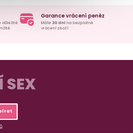
Garance vrácení peněz
e důležité
Máte
30 dní
na bezplatné
mžitě
vrácení zboží
Í SEX
bírat
ů