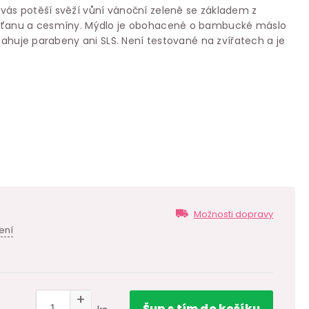
ás potěší svěží vůní vánoční zeleně se základem z
ečťanu a cesmíny. Mýdlo je obohacené o bambucké máslo
bsahuje parabeny ani SLS. Není testované na zvířatech a je
Možnosti dopravy
ení
Šup
s tím
do košíku