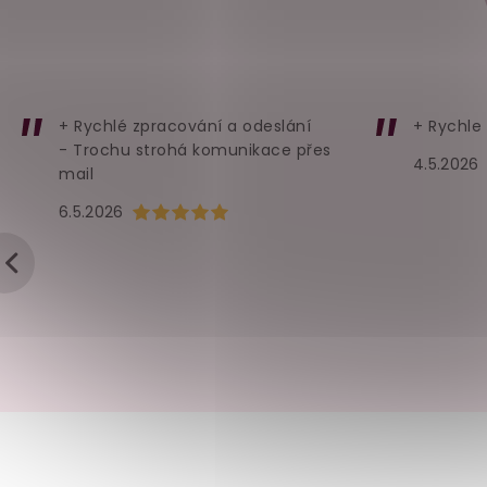
5.32
€
5.32
€
Detail
Detail
+ Rychlé zpracování a odeslání
+ Rychle
- Trochu strohá komunikace přes
4.5.2026
mail
Hodnocení obchodu je 5 z 5 hvězdiček.
6.5.2026