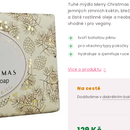
Tuhé mýdlo Merry Christmas v
jemných zimních květin, bř
a čisté rostlinné oleje a neo
vhodné i pro vegany.
tvoří bohatou pěnu
pro všechny typy pokožky
hydratuje a zjemňuje ruce
Více o produktu
na cestě
Dodáváme v
diskrétním bal
129 Kč