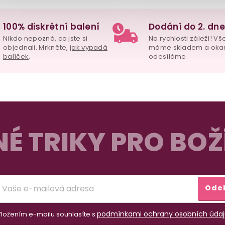
100% diskrétní balení
Dodání do 2. dne
Nikdo nepozná, co jste si
Na rychlosti záleží! Vš
objednali. Mrkněte,
jak vypadá
máme skladem a oka
balíček
.
odesíláme.
É TRIKY PRO BOŽ
Ode
podmínkami ochrany osobních údaj
ložením e-mailu souhlasíte s