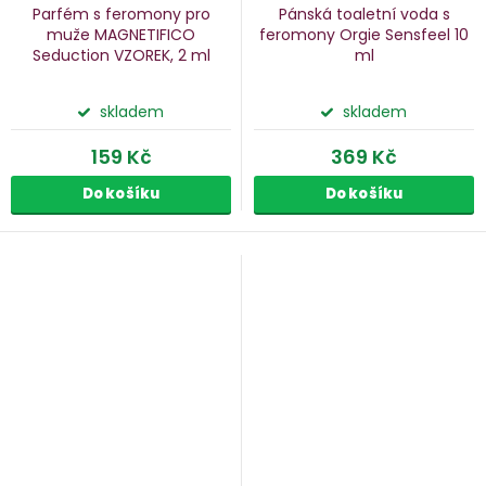
Parfém s feromony pro
Pánská toaletní voda s
muže MAGNETIFICO
feromony Orgie Sensfeel
10
Seduction
VZOREK, 2 ml
ml
skladem
skladem
159 Kč
369 Kč
Do košíku
Do košíku