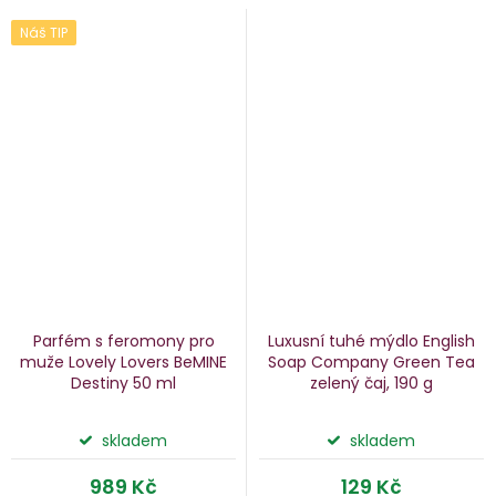
Náš TIP
Parfém s feromony pro
Luxusní tuhé mýdlo English
muže Lovely Lovers BeMINE
Soap Company Green Tea
Destiny
50 ml
zelený čaj, 190 g
skladem
skladem
989 Kč
129 Kč