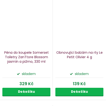
Pěna do koupele Somerset
Obnovující balzám na rty Le
Toiletry ZanTtore Blossom
Petit Olivier
4 g
jasmín a pižmo, 330 ml
skladem
skladem
329 Kč
139 Kč
Do košíku
Do košíku