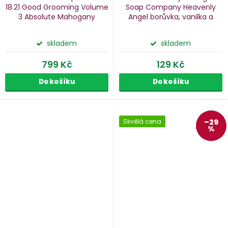
18.21 Good Grooming Volume
Soap Company Heavenly
3 Absolute Mahogany
Angel
borůvka, vanilka a
mahagon, 2 ks
mandarinka, 190 g
skladem
skladem
799 Kč
129 Kč
Do košíku
Do košíku
Skvělá cena
–29
%