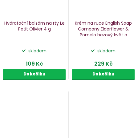
Hydratační balzám na rty Le
Krém na ruce English Soap
Petit Olivier
4 g
Company Elderflower &
Pomelo
bezový květ a
pomelo, 75 ml
skladem
skladem
109 Kč
229 Kč
Do košíku
Do košíku