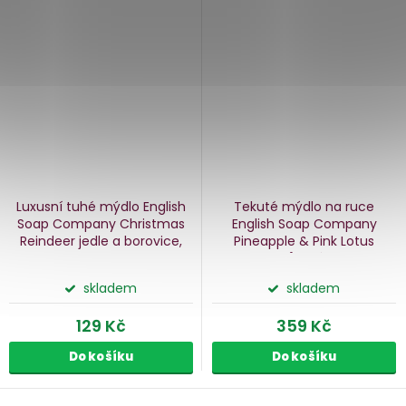
Luxusní tuhé mýdlo English
Tekuté mýdlo na ruce
Soap Company Christmas
English Soap Company
Reindeer
jedle a borovice,
Pineapple & Pink Lotus
190 g
ananas a růžový lotos, 500
ml
skladem
skladem
129 Kč
359 Kč
Do košíku
Do košíku