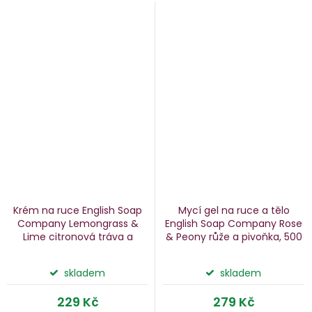
Krém na ruce English Soap
Mycí gel na ruce a tělo
Company Lemongrass &
English Soap Company Rose
Lime
citronová tráva a
& Peony
růže a pivoňka, 500
limetka, 75 ml
ml
skladem
skladem
229 Kč
279 Kč