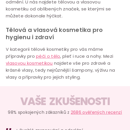
odmění. U nás najdete tělovou a vlasovou
n
c
kosmetiku od oblíbených značek, se kterými se
k
í
můžete dokonale hýčkat.
o
p
v
r
Tělová a vlasová kosmetika pro
á
v
hygienu i zdraví
n
k
í
V kategorii tělové kosmetiky pro vás máme
y
přípravky pro
péči o tělo
, pleť i ruce a nohy. Mezi
v
vlasovou kosmetikou
najdete vše pro zdravé a
ý
krásné vlasy, tedy nejrůznější šampony, výživu na
p
vlasy a přípravky pro jejich styling.
i
s
VAŠE ZKUŠENOSTI
u
98% spokojených zákazníků z
2686 ověřených recenzí