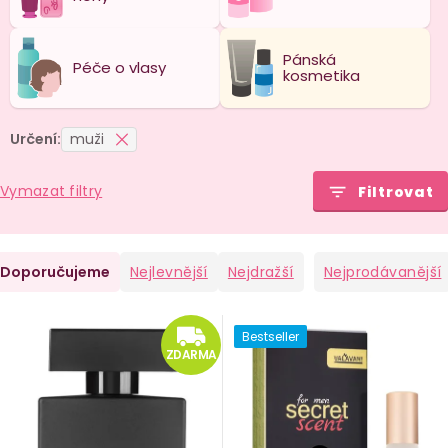
Pánská
Péče o vlasy
kosmetika
Určení:
muži
Vymazat filtry
Filtrovat
Ř
Doporučujeme
Nejlevnější
Nejdražší
Nejprodávanější
a
V
ZDARMA
Bestseller
e
ý
ZDARMA
n
p
i