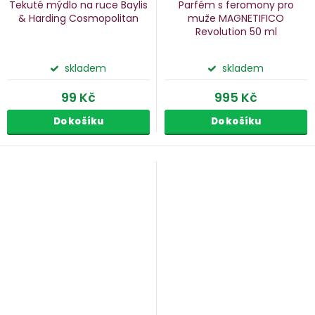
Tekuté mýdlo na ruce Baylis
Parfém s feromony pro
& Harding Cosmopolitan
muže MAGNETIFICO
Revolution
50 ml
skladem
skladem
99 Kč
995 Kč
Do košíku
Do košíku