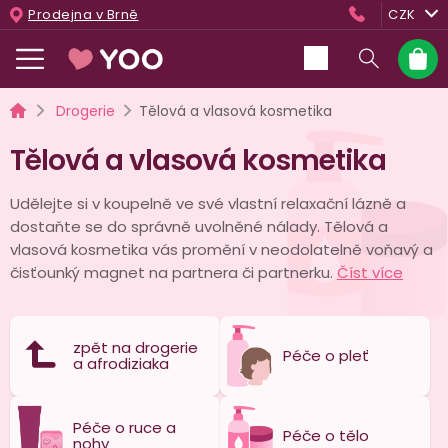
Přejít
Prodejna v Brně
CZK
na
obsah
Nákup
košík
Domů
Drogerie
Tělová a vlasová kosmetika
Tělová a vlasová kosmetika
Udělejte si v koupelně ve své vlastní relaxační lázně a
dostaňte se do správně uvolněné nálady. Tělová a
vlasová kosmetika vás promění v neodolatelně voňavý a
čisťounký magnet na partnera či partnerku.
Číst více
zpět na drogerie
Péče o pleť
a afrodiziaka
Péče o ruce a
Péče o tělo
nohy