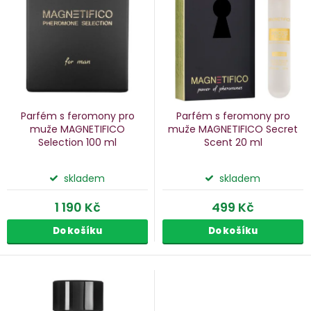
p
s
p
o
r
d
o
u
d
k
u
Parfém s feromony pro
Parfém s feromony pro
k
muže MAGNETIFICO
muže MAGNETIFICO Secret
Selection
100 ml
Scent
20 ml
ů
t
ů
skladem
skladem
1 190 Kč
499 Kč
Do košíku
Do košíku