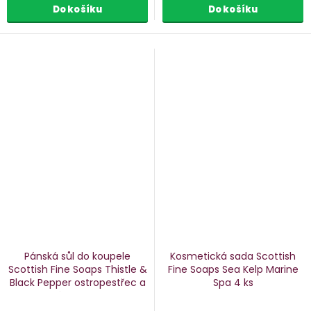
Do košíku
Do košíku
Pánská sůl do koupele
Kosmetická sada Scottish
Scottish Fine Soaps Thistle &
Fine Soaps Sea Kelp Marine
Black Pepper
ostropestřec a
Spa
4 ks
černý pepř, 500 g