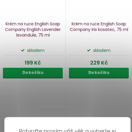
Krém na ruce English Soap
Krém na ruce English Soap
Company English Lavender
Company Iris
kosatec, 75 ml
levandule, 75 ml
skladem
skladem
199 Kč
229 Kč
Do košíku
Do košíku
Potvrďte prosím váš věk a vyberte si