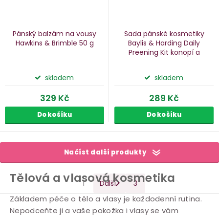
Pánský balzám na vousy
Sada pánské kosmetiky
Hawkins & Brimble
50 g
Baylis & Harding Daily
Preening Kit
konopí a
bergamot, 3 ks
skladem
skladem
329 Kč
289 Kč
Do košíku
Do košíku
O
Načíst další produkty
v
l
Tělová a vlasová kosmetika
S
1
Další
3
á
t
Základem péče o tělo a vlasy je každodenní rutina.
d
r
Nepodceňte ji a vaše pokožka i vlasy se vám
a
á