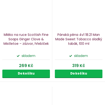
Mléko na ruce Scottish Fine
Pánská pěna 4v1 18.21 Man
Soaps Ginger
Clove &
Made Sweet Tobacco
sladký
Mistletoe – zázvor, hřebíček
tabák, 100 ml
a jmelí, 300 ml
skladem
skladem
269 Kč
319 Kč
Do košíku
Do košíku