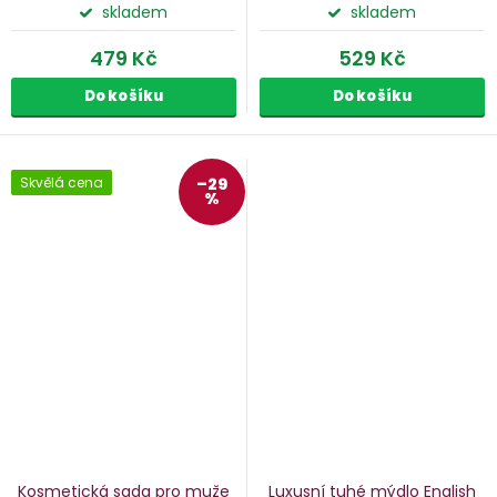
skladem
skladem
479 Kč
529 Kč
Do košíku
Do košíku
Skvělá cena
–29
%
Kosmetická sada pro muže
Luxusní tuhé mýdlo English