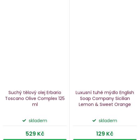
Suchý tělový olej Erbario
Luxusní tuhé mýdlo English
Toscano Olive Complex
125
Soap Company Sicilian
ml
Lemon & Sweet Orange
citron a pomeranč, 190 g
skladem
skladem
529 Kč
129 Kč