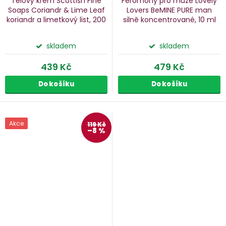
Tělový krém Scottish Fine
Feromony pro muže Lovely
Soaps Coriandr & Lime Leaf
Lovers BeMINE PURE man
koriandr a limetkový list, 200
silně koncentrované, 10 ml
ml
skladem
skladem
439 Kč
479 Kč
Do košíku
Do košíku
Akce
119 Kč
–8 %