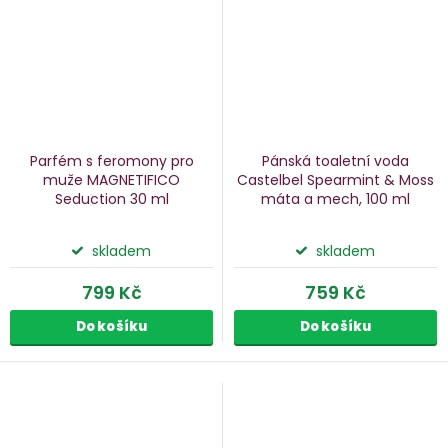
Parfém s feromony pro
Pánská toaletní voda
muže MAGNETIFICO
Castelbel Spearmint & Moss
Seduction
30 ml
máta a mech, 100 ml
skladem
skladem
799 Kč
759 Kč
Do košíku
Do košíku