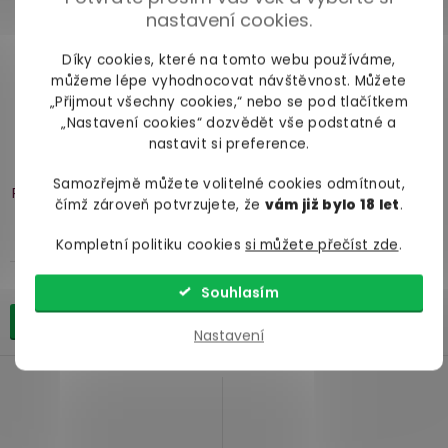
nastavení cookies.
Díky cookies, které na tomto webu používáme,
můžeme lépe vyhodnocovat návštěvnost. Můžete
„Přijmout všechny cookies,“ nebo se pod tlačítkem
„Nastavení cookies“ dozvědět vše podstatné a
nastavit si preference.
Luxusní tuhé mýdlo English
Krém na ruce English Soap
Soap Company Mango &
Company Osmanthus Rose
Samozřejmě můžete volitelné cookies odmítnout,
Peach
mango a broskev, 190
vonokvětka a růže, 75 ml
čímž zároveň potvrzujete, že
vám již bylo 18 let
.
g
skladem
skladem
Kompletní politiku cookies
si můžete přečíst zde
.
129 Kč
229 Kč
Souhlasím
Do košíku
Do košíku
Nastavení