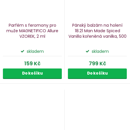
Parfém s feromony pro
Pánský balzám na holení
muže MAGNETIFICO Allure
18.21 Man Made Spiced
VZOREK, 2 ml
Vanilla
kořeněná vanilka, 500
ml
skladem
skladem
159 Kč
799 Kč
Do košíku
Do košíku