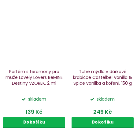
Parfém s feromony pro
Tuhé mýdlo v dárkové
muže Lovely Lovers BeMINE
krabičce Castelbel Vanilla &
Destiny
VZOREK, 2 ml
Spice
vanilka a koření, 150 g
skladem
skladem
139 Kč
249 Kč
Do košíku
Do košíku