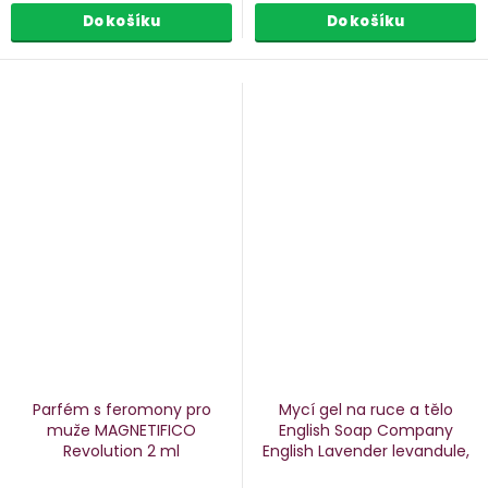
Do košíku
Do košíku
Parfém s feromony pro
Mycí gel na ruce a tělo
muže MAGNETIFICO
English Soap Company
Revolution
2 ml
English Lavender
levandule,
500 ml