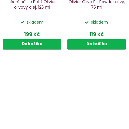
líčení očí Le Petit Olivier
Olivier Olive Pit Powder
olivy,
olivový olej, 125 ml
75 ml
skladem
skladem
199 Kč
119 Kč
Do košíku
Do košíku