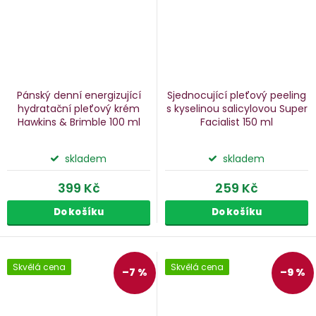
Pánský denní energizující
Sjednocující pleťový peeling
hydratační pleťový krém
s kyselinou salicylovou Super
Hawkins & Brimble
100 ml
Facialist
150 ml
skladem
skladem
399 Kč
259 Kč
Do košíku
Do košíku
Skvělá cena
Skvělá cena
–7 %
–9 %