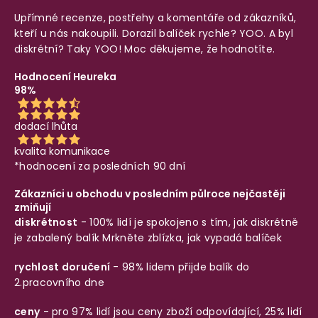
Upřímné recenze, postřehy a komentáře od zákazníků,
kteří u nás nakoupili. Dorazil balíček rychle? YOO. A byl
diskrétní? Taky YOO! Moc děkujeme, že hodnotíte.
Hodnocení Heureka
98%
dodací lhůta
kvalita komunikace
*hodnocení za posledních 90 dní
Zákazníci u obchodu v posledním půlroce nejčastěji
zmiňují
diskrétnost
- 100% lidí je spokojeno s tím, jak diskrétně
je zabalený balík
Mrkněte zblízka, jak vypadá balíček
rychlost doručení
- 98% lidem přijde balík do
2.pracovního dne
ceny
- pro 97% lidí jsou ceny zboží odpovídající, 25% lidí