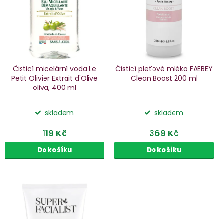
p
o
r
d
o
u
d
k
u
Čisticí micelární voda Le
Čisticí pleťové mléko FAEBEY
k
Petit Olivier Extrait d'Olive
Clean Boost
200 ml
oliva, 400 ml
ů
t
ů
skladem
skladem
119 Kč
369 Kč
Do košíku
Do košíku