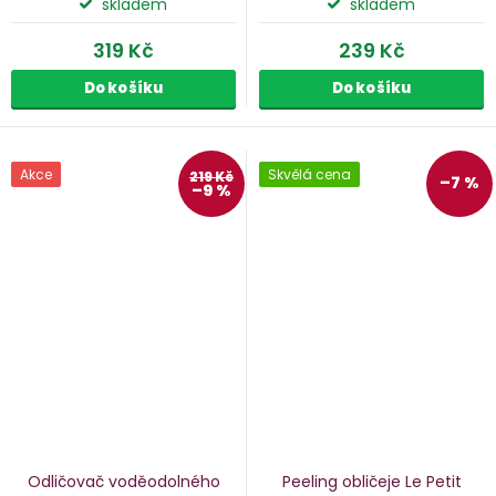
skladem
skladem
319 Kč
239 Kč
Do košíku
Do košíku
Akce
Skvělá cena
219 Kč
–7 %
–9 %
Odličovač voděodolného
Peeling obličeje Le Petit