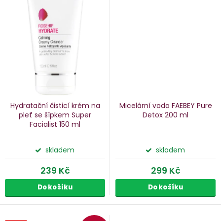
Hydratační čisticí krém na
Micelární voda FAEBEY Pure
pleť se šípkem Super
Detox
200 ml
Facialist
150 ml
skladem
skladem
239 Kč
299 Kč
Do košíku
Do košíku