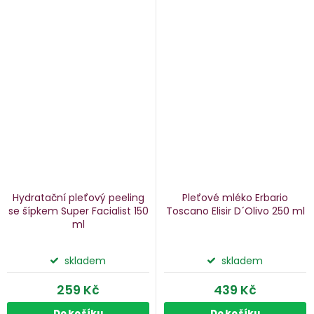
Hydratační pleťový peeling
Pleťové mléko Erbario
se šípkem Super Facialist
150
Toscano Elisir D´Olivo
250 ml
ml
skladem
skladem
259 Kč
439 Kč
Do košíku
Do košíku