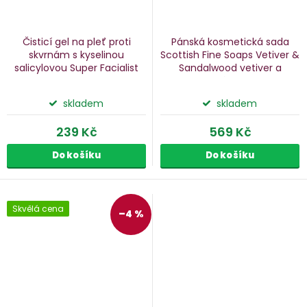
Čisticí gel na pleť proti
Pánská kosmetická sada
skvrnám s kyselinou
Scottish Fine Soaps Vetiver &
salicylovou Super Facialist
Sandalwood
vetiver a
150 ml
santalové dřevo, 4 ks
skladem
skladem
239 Kč
569 Kč
Do košíku
Do košíku
Skvělá cena
–4 %