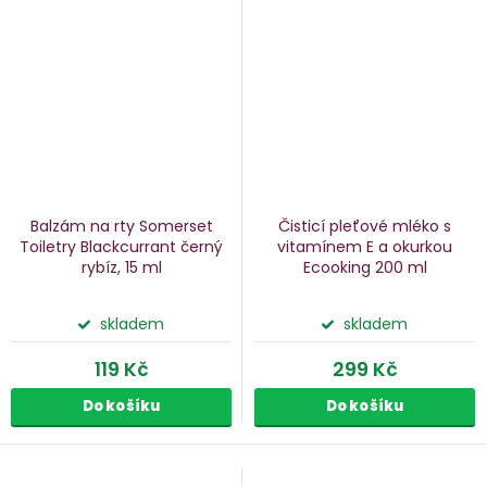
Balzám na rty Somerset
Čisticí pleťové mléko s
Toiletry Blackcurrant
černý
vitamínem E a okurkou
rybíz, 15 ml
Ecooking
200 ml
skladem
skladem
119 Kč
299 Kč
Do košíku
Do košíku