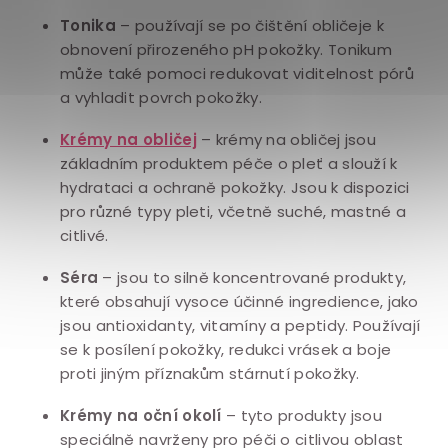
Tonika
– používají se po čištění obličeje k
obnovení přirozeného pH pokožky. Tonikum
může také pomoci redukovat viditelnost pórů
a vyhladit povrch pokožky.
Krémy na obličej
– krémy na obličej jsou
základním produktem péče o pleť a slouží k
hydrataci a ochraně pokožky. Jsou k dispozici
pro různé typy pleti, včetně suché, mastné a
citlivé.
Séra
– jsou to silně koncentrované produkty,
které obsahují vysoce účinné ingredience, jako
jsou antioxidanty, vitamíny a peptidy. Používají
se k posílení pokožky, redukci vrásek a boje
proti jiným příznakům stárnutí pokožky.
Krémy na oční okolí
– tyto produkty jsou
speciálně navrženy pro péči o citlivou oblast