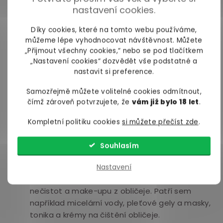
krásnou pokožku obličeje.
nastavení cookies.
Správná péče o pleť vám nejenže
pomáhá udržet
Díky cookies, které na tomto webu používáme,
pleť zdravou a krásnou
, ale také má dlouhodobé
můžeme lépe vyhodnocovat návštěvnost. Můžete
„Přijmout všechny cookies,“ nebo se pod tlačítkem
výhody, jako je například
minimalizace stárnutí
„Nastavení cookies“ dozvědět vše podstatné a
pleti
. A kdo nechce vypadat déle mladší? Pleťová
nastavit si preference.
kosmetika dokonce
dokáže omezit problém s
akné a pupínky
.
Samozřejmě můžete volitelné cookies odmítnout,
čímž zároveň potvrzujete, že
vám již bylo 18 let
.
Jaké jsou typy pleťové kosmetiky a k
Kompletní politiku cookies
si můžete přečíst zde
.
čemu slouží?
Existuje mnoho různých typů pleťové kosmetiky, ty
Souhlasím
nejčastější jsou:
Nastavení
Produkty na čištění pleti
– slouží k odstranění
nečistot a make-upu z obličeje. Patří sem
například micelární vody, pleťové gely a masky,
tonika a krémy na čištění obličeje.