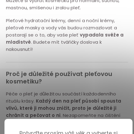
Můžete si vybrat kosmetiku pro normální, suchou,
r
mastnou, smíšenou i zralou pleť.
v
k
Pleťové hydratační krémy, denní a noční krémy,
y
pleťové masky a vody vás budou rozmazlovat a
v
postarají se o to, aby vaše pleť
vypadala svěže a
mladistvě
. Budete mít tvářičky doslova k
ý
nakousnutí!
p
i
s
Proč je důležité používat pleťovou
u
kosmetiku?
Péče o pleť je důležitou součástí každodenního
rituálu krásy.
Každý den na pleť působí spousta
vlivů, které ji mohou zničit, proto je důležité ji
chránit a pečovat o ni
. Nezapomeňte na čištění
obličeje každý den, odstranění make-upu a
správnou hydrataci. Ta je klíčová pro zdravou a
Potvrďte prosím váš věk a vyberte si