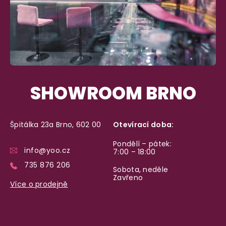
98% spokojenost
dle
recenzí ověřených zakazníků
na Heuréce
100% diskrétní balení
Nikdo nepozná, co jste si objednali. Mrkněte,
j
SHOWROOM BRNO
vypadá balíček
.
Špitálka 23a Brno, 602 00
Otevírací doba:
Dodání do 2. dne
Na rychlosti záleží! Vše důležité máme sklade
Pondělí – pátek:
info@yoo.cz
7:00 – 18:00
a okamžitě odesíláme.
735 876 206
Sobota, neděle
Zavřeno
Více o prodejně
Garance vrácení peněz
Máte
30 dní
na bezplatné vrácení zboží