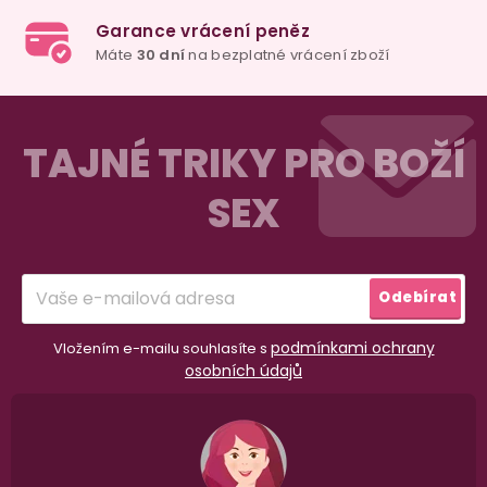
Z
á
TAJNÉ TRIKY PRO BOŽÍ
p
SEX
a
t
í
Odebírat
podmínkami ochrany
Vložením e-mailu souhlasíte s
osobních údajů