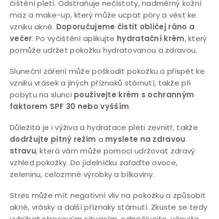
čištění pleti. Odstraňuje nečistoty, nadměrný kožní
maz a make-up, který může ucpat póry a vést ke
vzniku akné.
Doporučujeme čistit obličej ráno a
večer
. Po vyčištění aplikujte
hydratační krém
, který
pomůže udržet pokožku hydratovanou a zdravou.
Sluneční záření může poškodit pokožku a přispět ke
vzniku vrásek a jiných příznaků stárnutí, takže při
pobytu na slunci
používejte krém s ochranným
faktorem SPF 30 nebo vyšším
.
Důležitá je i výživa a hydratace pleti zevnitř, takže
dodržujte pitný režim
a
myslete na zdravou
stravu
, která vám může pomoci udržovat zdravý
vzhled pokožky. Do jídelníčku zařaďte ovoce,
zeleninu, celozrnné výrobky a bílkoviny.
Stres může mít negativní vliv na pokožku a způsobit
akné, vrásky a další příznaky stárnutí. Zkuste se tedy
vyhýbat stresovým situacím, odpočívejte, věnujte