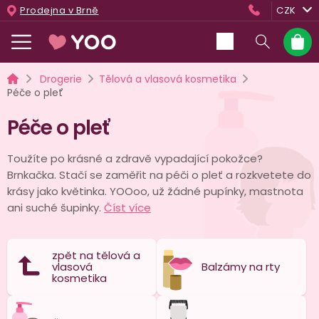
Přejít
Prodejna v Brně
CZK
na
obsah
Nákup
košík
Domů
Drogerie
Tělová a vlasová kosmetika
Péče o pleť
Péče o pleť
Toužíte po krásné a zdravě vypadající pokožce?
Brnkačka. Stačí se zaměřit na péči o pleť a rozkvetete do
krásy jako květinka. YOOoo, už žádné pupínky, mastnota
ani suché šupinky.
Číst více
zpět na tělová a
vlasová
Balzámy na rty
kosmetika