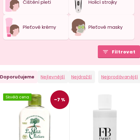
Čištění pleti
Holicí strojky
Pleťové krémy
Pleťové masky
Filtrovat
Ř
Doporučujeme
Nejlevnější
Nejdražší
Nejprodávanější
a
V
Skvělá cena
–7 %
e
ý
n
p
i
p
s