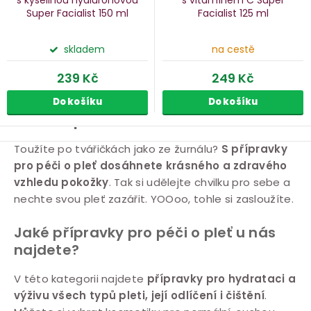
s kyselinou hyaluronovou
s vitamínem C Super
Super Facialist
150 ml
Facialist
125 ml
skladem
na cestě
239 Kč
249 Kč
Do košíku
Do košíku
Péče o pleť
O
Toužíte po tvářičkách jako ze žurnálu?
S přípravky
pro péči o pleť dosáhnete krásného a zdravého
v
vzhledu pokožky
. Tak si udělejte chvilku pro sebe a
l
nechte svou pleť zazářit. YOOoo, tohle si zasloužíte.
á
d
Jaké přípravky pro péči o pleť u nás
a
najdete?
c
í
V této kategorii najdete
přípravky pro hydrataci a
výživu všech typů pleti, její odlíčení i čištění
.
p