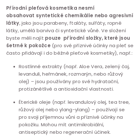
Přírodní pleťová kosmetika nesmí
obsahovat syntetické chemikálie nebo agresivní
látky
, jako jsou parabeny, ftaláty, sulfáty, ropné
látky, umělá barviva či syntetické vůně. Ve složení
byste měli najít
pouze
přírodní složky, které jsou
šetrné k pokožce
(pro své příznivé účinky na pleť se
často přidávají i do běžné pleťové kosmetiky), např.:
Rostlinné extrakty (např. Aloe Vera, zelený čaj,
levanduli, heřmánek, rozmarýn, nebo růžový
olej) – jsou používány pro své hydratační,
protizánětlivé a antioxidační vlastnosti.
Éterické oleje (např. levandulový olej, tea tree,
růžový olej nebo ylang-ylang) – používají se
pro svoji příjemnou vůni a příznivé účinky na
pokožku. Mohou mít antimikrobiální,
antiseptický nebo regenerační účinek.