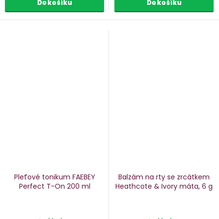
Do košíku
Do košíku
Pleťové tonikum FAEBEY
Balzám na rty se zrcátkem
Perfect T-On
200 ml
Heathcote & Ivory
máta, 6 g