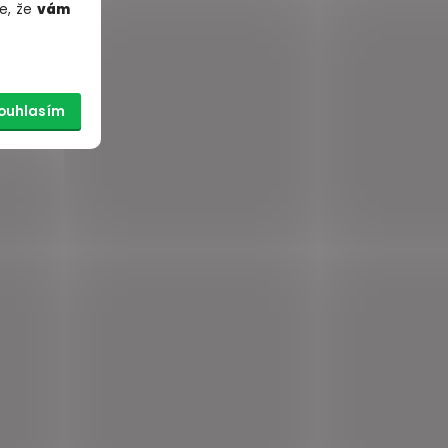
e, že
vám
ouhlasím