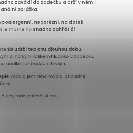
nadno zavádí do zadečku a drží v něm i
á
anální zarážka
.
ypoalergenní, neporézní, na dotek
a je možné ho
snadno
zahřát či
ateriál
udrží teplotu dlouhou dobu
,
ivým či horkým kolíkem hluboko v zadečku.
ho análku tak budou citlivější.
eplé vody a jemného mýdla, případně
ůcky.
9,5 cm, max. průměr 4 cm