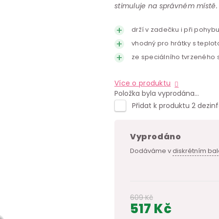
stimuluje na správném místě. Sk
drží v zadečku i při pohyb
vhodný pro hrátky s teplot
ze speciálního tvrzeného 
Více o produktu
Položka byla vyprodána…
Přidat k produktu 2 dezin
Vyprodáno
Dodáváme v
diskrétním bal
609 Kč
517 Kč