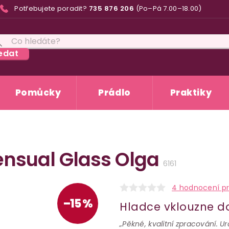
Potřebujete poradit?
735 876 206
(Po–Pá 7.00–18.00)
edat
Pomůcky
Prádlo
Praktiky
Sensual Glass Olga
6161
4 hodnocení p
–15 %
Hladce vklouzne d
„Pěkné, kvalitní zpracování. U