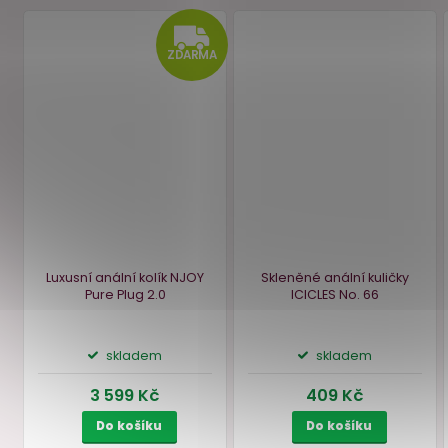
Čisticí sprej na anální
Krém na uvolnění
pomůcky Bathmate
100 ml
análního otvoru Anal Re
50 ml
skladem
skladem
339 Kč
399 Kč
Do košíku
Do košíku
ZDAR
ZDARMA