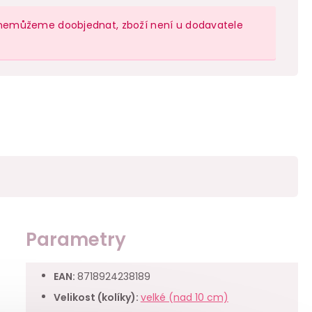
sy nemůžeme doobjednat, zboží není u dodavatele
Parametry
EAN
:
8718924238189
Velikost (kolíky)
:
velké (nad 10 cm)