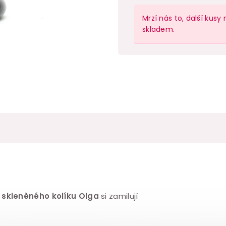
Měrná
cena:
Mrzí nás to, další ku
skladem.
k
skleněného kolíku Olga
si zamilují