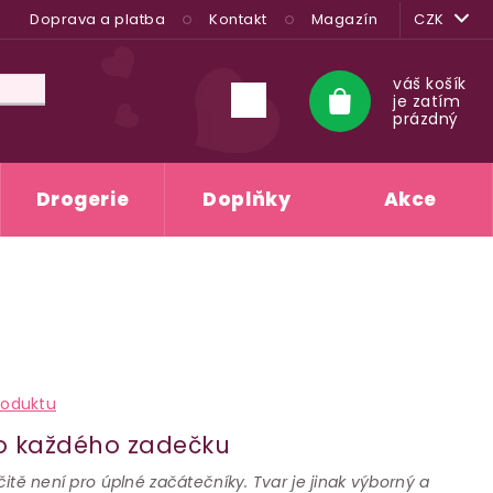
Doprava a platba
Kontakt
Magazín
CZK
váš košík
je zatím
Nákupní
prázdný
košík
Drogerie
Doplňky
Akce
roduktu
o každého zadečku
rčitě není pro úplné začátečníky. Tvar je jinak výborný a