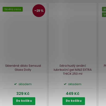
lax
MA
Skvělá cena
–29 %