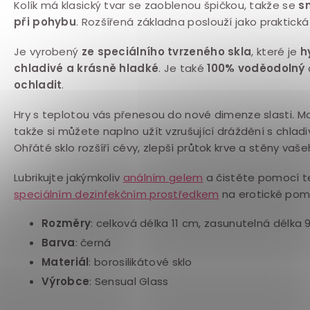
Kolík má klasický tvar se zaoblenou špičkou, takže se
s
při pohybu
. Rozšířená základna poslouží jako praktick
Je vyrobený
ze speciálního tvrzeného skla
, které je
h
chladivé a krásně hladké
. Je také
100% voděodolný
ochladit
.
Hry s teplotou vás přenesou do nové dimenze slasti. M
takže si můžete naplno užít vzrušující dráždění s chlad
Ohřáté sklo rozšíří cévy, zlepší průtok krve a stěny vaše
Lubrikujte jakýmkoliv
análním gelem
a čistěte pomocí t
speciálním dezinfekčním prostředkem
na erotické pom
Rozměry
:
celková délka 11
cm, zasunutelná délka 
Barva
:
černá
Materiál
:
borosilikátové sklo
Výrobce
: Sensual Glass