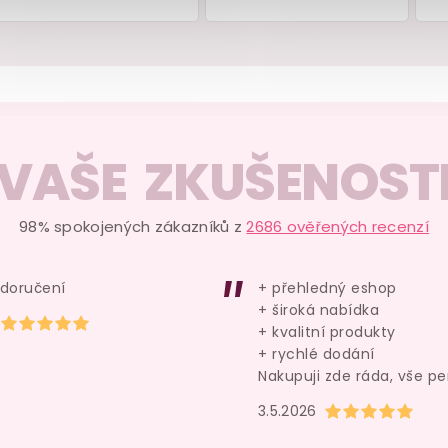
VAŠE ZKUŠENOST
y
Skleněné dildo Sensual
Extra hustý análn
Glass Dolly
lubrikační gel MALE 
THICK
250 ml
98% spokojených zákazníků z
2686 ověřených recenzí
skladem
skladem
329 Kč
449 Kč
 doručení
+ přehledný eshop
+ široká nabídka
Hodnocení obchodu je 5 z 5 hvězdiček.
Do košíku
Do košíku
+ kvalitní produkty
+ rychlé dodání
Nakupuji zde ráda, vše pe
Hodnocení obchod
3.5.2026