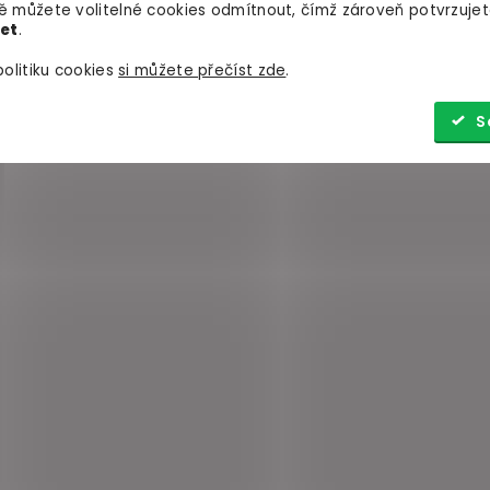
 můžete volitelné cookies odmítnout, čímž zároveň potvrzujet
let
.
olitiku cookies
si můžete přečíst zde
.
S