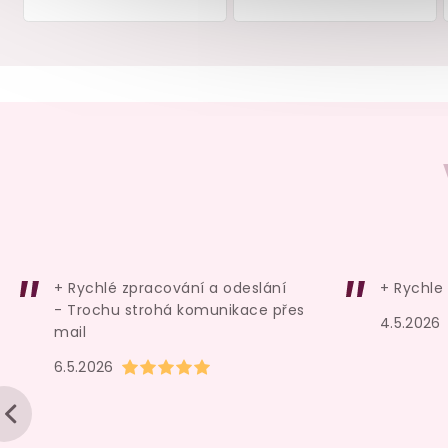
Luxusní anální kolík NJOY
Skleněné anální kuličk
Pure Plug 2.0
ICICLES No. 66
skladem
skladem
3 599 Kč
409 Kč
+ Rychlé zpracování a odeslání
+ Rychle
- Trochu strohá komunikace přes
4.5.2026
Do košíku
Do košíku
mail
Hodnocení obchodu je 5 z 5 hvězdiček.
6.5.2026