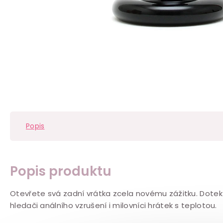
Popis
Popis produktu
Otevřete svá zadní vrátka zcela novému zážitku. Dote
hledači análního vzrušení i milovníci hrátek s teplotou.