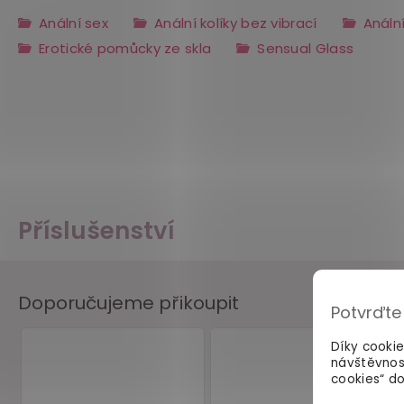
Anální sex
Anální kolíky bez vibrací
Anální
Erotické pomůcky ze skla
Sensual Glass
Příslušenství
Doporučujeme přikoupit
Potvrďte
Díky cooki
návštěvnos
cookies“ do