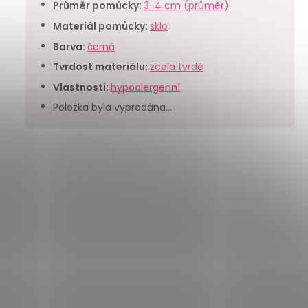
Průměr pomůcky
:
3-4 cm (průměr)
Materiál pomůcky
:
sklo
Barva
:
černá
Tvrdost materiálu
:
zcela tvrdé
Vlastnosti
:
hypoalergenní
Položka byla vyprodána…