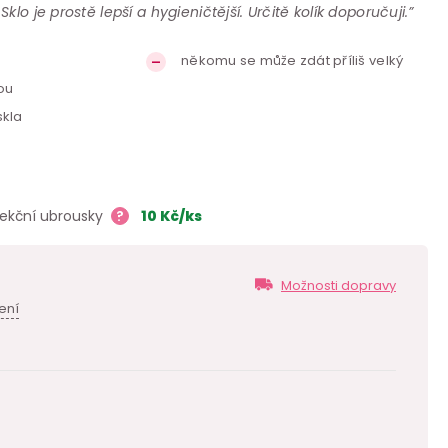
lo je prostě lepší a hygieničtější. Určitě kolík doporučuji.”
u
někomu se může zdát příliš velký
ou
skla
fekční ubrousky
?
10
Kč
/ks
Možnosti dopravy
ení