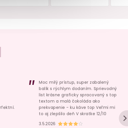
I
í
Přírodní vodní lubrikační
Anální dildo Lovet
EXTRA
gel BIOglide
40 ml
Sized Anal Di
skladem
sklade
159 Kč
519 Kč
Moc milý prístup, super zabalený
balík s rýchlym dodaním. Sprievodný
Do košíku
Do košík
list krásne graficky spracovaný s top
textom a malá čokoláda ako
rfektní.
prekvapenie - ku káve top Veľmi mi
to aj zlepšilo deň V skratke 12/10
u je 5 z 5 hvězdiček.
Hodnocení obchodu je 4 z 5 hvězd
3.5.2026