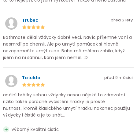
Trubec
před 5 lety
Bathmate dělal vždycky dobré věci. Navíc příjemně voní a
nesmrdí po chemii. Ale po umytí pomůcek si hlavně
nezapomeňte umýt ruce. Baba mě málem zabila, když
jsem na ni šáhnul, kam jsem neměl. :D
Taťulda
před 9 měsíci
anální hrátky sebou vždycky nesou nějaké to zdravotní
riziko takže pořádné vyčistění hračky je prostě
nutnost...kromě klasického umytí hračku nakonec použiju
vždycky i čistič a je to znát...
výborný kvalitní čistič