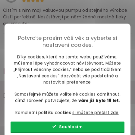
Čistím s ním moji vakuovou pumpu od stejného výrobce.
Čistí perfektně. Nezůstávají po něm žádné mastné fleky
ani šmouhy.
Potvrďte prosím váš věk a vyberte si
nastavení cookies.
Zobrazit všechny recenze
Díky cookies, které na tomto webu používáme,
můžeme lépe vyhodnocovat návštěvnost. Můžete
Příslušenství
„Přijmout všechny cookies,“ nebo se pod tlačítkem
„Nastavení cookies“ dozvědět vše podstatné a
nastavit si preference.
Doporučujeme přikoupit
Samozřejmě můžete volitelné cookies odmítnout,
čímž zároveň potvrzujete, že
vám již bylo 18 let
.
Kompletní politiku cookies
si můžete přečíst zde
.
Souhlasím