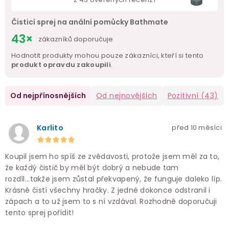
Čisticí sprej na anální pomůcky Bathmate
43×
zákazníků doporučuje
Hodnotit produkty mohou pouze zákazníci, kteří si tento
produkt opravdu zakoupili
.
Od nejpřínosnějších
Od nejnovějších
Pozitivní
(43)
Karlito
před 10 měsíci
Koupil jsem ho spíš ze zvědavosti, protože jsem měl za to,
že každý čistič by měl být dobrý a nebude tam
rozdíl...takže jsem zůstal překvapený, že funguje daleko líp.
Krásně čistí všechny hračky. Z jedné dokonce odstranil i
zápach a to už jsem to s ní vzdával. Rozhodně doporučuji
tento sprej pořídit!