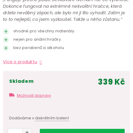
Dokonce fungoval na extrémně nekvalitní hračce, která
držela nevábný zápach, ale bylo mi ji líto vyhodit. Zatím je
to to nejlepší, co jsem vyzkoušel. Takže u něho zůstanu.”
vhodné pro všechny materiály
nejen pro anální hračky
bez parabenů a alkoholu
Více o produktu
339 Kč
skladem
Měr
cen
Možnosti dopravy
Dodáváme v
diskrétním balení