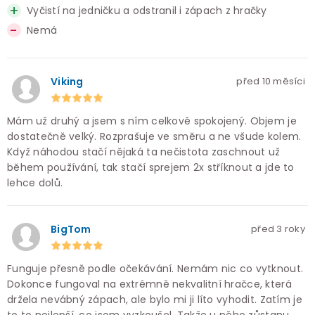
Vyčistí na jedničku a odstranil i zápach z hračky
Nemá
Viking
před 10 měsíci
Mám už druhý a jsem s ním celkově spokojený. Objem je
dostatečně velký. Rozprašuje ve směru a ne všude kolem.
Když náhodou stačí nějaká ta nečistota zaschnout už
během používání, tak stačí sprejem 2x stříknout a jde to
lehce dolů.
BigTom
před 3 roky
Funguje přesně podle očekávání. Nemám nic co vytknout.
Dokonce fungoval na extrémně nekvalitní hračce, která
držela nevábný zápach, ale bylo mi ji líto vyhodit. Zatím je
to to nejlepší, co jsem vyzkoušel. Takže u něho zůstanu.