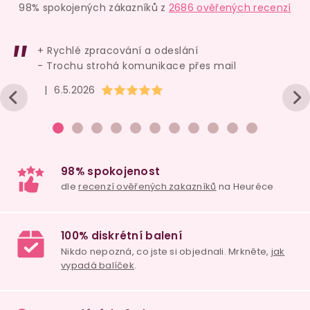
98% spokojených zákazníků z
2686 ověřených recenzí
+ Rychlé zpracování a odeslání
- Trochu strohá komunikace přes mail
Náš TIP
Bestseller
Hodnocení obchodu je 5 z 5 hvězdiček.
|
6.5.2026
Silikonový dilatátor
Plenkové kalhotky
Klystýr U
- ohebná hladká
ABENA Slip Premium
Cleansing
kulatá sonda
1 ks
M4
1 ks
skladem
skladem
na ce