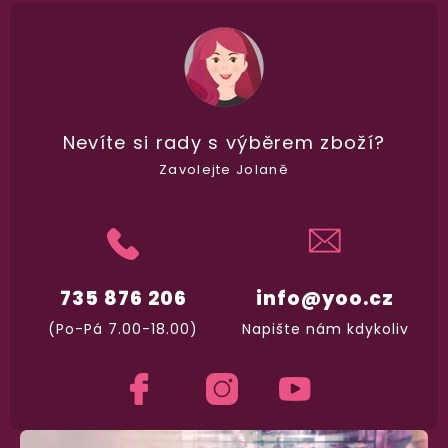
98% spokojenost
dle
recenzí ověřených zakazníků
na Heuréce
Nevíte si rady
s výběrem zboží?
Zavolejte Jolaně
100% diskrétní balení
Nikdo nepozná, co jste si objednali. Mrkněte,
j
vypadá balíček
.
735 876 206
info@yoo.cz
Dodání do 2. dne
Na rychlosti záleží! Vše důležité máme sklade
(Po-Pá 7.00-18.00)
Napište nám kdykoliv
a okamžitě odesíláme.
Garance vrácení peněz