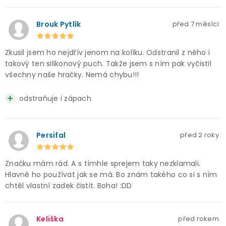
Brouk Pytlík
před 7 měsíci
Zkusil jsem ho nejdřív jenom na kolíku. Odstranil z něho i
takový ten silikonový puch. Takže jsem s ním pak vyčistil
všechny naše hračky. Nemá chybu!!!
odstraňuje i zápach
Persifal
před 2 roky
Značku mám rád. A s tímhle sprejem taky nezklamali.
Hlavně ho používat jak se má. Bo znám takého co si s ním
chtěl vlastní zadek čistit. Boha! :DD
Keliška
před rokem