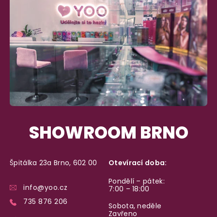
Máte
30 dní
na bezplatné vrácení zboží
SHOWROOM BRNO
Špitálka 23a Brno, 602 00
Otevírací doba:
Pondělí – pátek:
info@yoo.cz
7:00 – 18:00
735 876 206
Sobota, neděle
Zavřeno