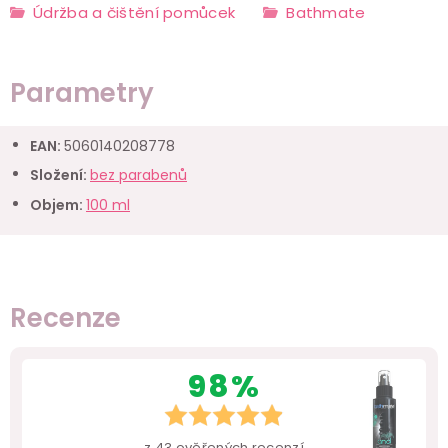
Údržba a čištění pomůcek
Bathmate
Parametry
EAN
:
5060140208778
Složení
:
bez parabenů
Objem
:
100 ml
Recenze
98%
z
43
ověřených recenzí