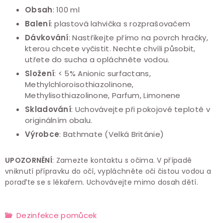
Obsah
: 100 ml
Balení
:
plastová lahvička s rozprašovačem
Dávkování
: Nastříkejte přímo na povrch hračky,
kterou chcete vyčistit. Nechte chvíli působit,
utřete do sucha a opláchněte vodou.
Složení
: < 5% Anionic surfactans,
Methylchloroisothiazolinone,
Methylisothiazolinone, Parfum, Limonene
Skladování
: Uchovávejte při pokojové teplotě v
originálním obalu.
Výrobce
: Bathmate (Velká Británie)
UPOZORNĚNÍ
: Zamezte kontaktu s očima. V případě
vniknutí přípravku do očí, vypláchněte oči čistou vodou a
poraďte se s lékařem. Uchovávejte mimo dosah dětí.
Dezinfekce pomůcek