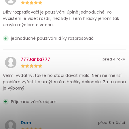
Díky rozprašovači je používání úplně jednoduché. Po
vyčistění je vidět rozdíl, než když jsem hračky jenom tak
umyla mýdlem a vodou.
jednoduché používání díky rozprašovači
777Janka777
před 4 roky
Velmi vydatný, takže ho stačí dávat málo. Není nejmenší
problém vyčistit a umýt s ním hračky dokonale. Za tu cenu
je výborný.
Příjemná vůně, objem
Dom
před 8 měsíci