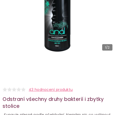
1
/2
43 hodnocení produktu
Odstraní všechny druhy bakterií i zbytky
stolice
„Funguje přesně podle očekávání. Nemám nic co vytknout.