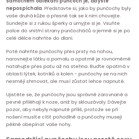
samotném oblékání punčoch je, abyste
nepospíchala
. Představte si, jako by punčochy byly
vaše druhá kůže a přesně tak se k nim chovejte.
Sundejte si z rukou šperky a umyjte si je. Vsuňte
palce do vnitřní strany punčocháčů a jemně si je po
celé délce nahrňte do dlaní.
Poté nahrňte punčochy přes prsty na nohou,
narovnejte látku a pomalu a opatrně je rovnoměrně
natahujte přes patu až na stehna. Buďte opatrná v
oblasti lýtek, kotníků a kolen - punčochy se na nich
nesmějí shrnovat, ale musí zůstat lehce napnuté.
Ujistěte se, že punčochy jsou správně zarovnané a
pevně přiléhají k noze, aniž by sklouzávaly. Dávejte
pozor, aby nebyly napnuté příliš, protože se při
nošení musíte cítit pohodlně a punčochy musejí
pěkně obepínat vaše nohy.