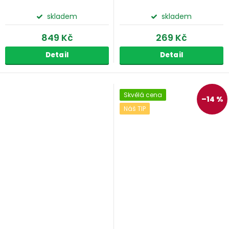
skladem
skladem
849 Kč
269 Kč
Detail
Detail
Skvělá cena
–14 %
Náš TIP