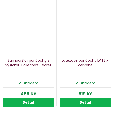
Samodržící punčochy s
Latexové punčochy LATE X,
výšivkou Ballerina’s Secret
červené
skladem
skladem
459 Kč
519 Kč
Detail
Detail