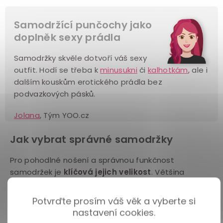
Samodržící punčochy jako
doplněk sexy prádla
Samodržky skvěle dotvoří váš sexy
outfit. Hodí se třeba k
minusukni
či
kalhotkám
, ale i
dalším kouskům erotického prádla bez
podvazkových pásků.
Jolana
, Tým YOO.cz
Jak vybrat správné samodržky
Pro pohodlné nošení a správnou funkčnost
samodržek je
klíčová jejich velikost
. Většina
výrobců má svoji tabulku velikostí, která vám
pomůže určit správnou velikost podle vašich potřeb.
Potvrďte prosím váš věk a vyberte si
Důležité je, aby
punčochy
nebyly příliš těsné ani příliš
nastavení cookies.
volné.