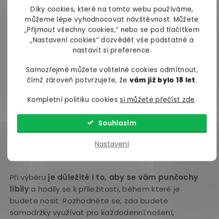
Díky cookies, které na tomto webu používáme,
Samodržící punčochy se vyrábí z různých materiálů,
můžeme lépe vyhodnocovat návštěvnost. Můžete
jako je nylon, hedvábí, síťovina nebo mikrovlákno.
„Přijmout všechny cookies,“ nebo se pod tlačítkem
„Nastavení cookies“ dozvědět vše podstatné a
Zvolte materiál, který vám nejlépe vyhovuje
a
nastavit si preference.
který je vhodný pro příležitost, kdy budete punčochy
nosit.
Samozřejmě můžete volitelné cookies odmítnout,
čímž zároveň potvrzujete, že
vám již bylo 18 let
.
Mrkněte se na systém, díky kterému punčochy
drží na nohách
a zvolte takový, který vyhovuje
Kompletní politiku cookies
si můžete přečíst zde
.
vašim potřebám. Některé punčochy mají silikonové
pásky, díky kterým drží na místě, jiné jsou prostě jen
Souhlasím
dostatečně elastické a další mohou mít třeba
Nastavení
šněrování, které vám umožní přizpůsobit si míru
obtažení kolem nohou.
Při výběru
je důležité i to, aby se vám punčochy
líbily
a hodily se k příležitosti, během které je
budete nosit. Rozhodněte se, zda budete
samodržky využívat pro každodenní nošení,