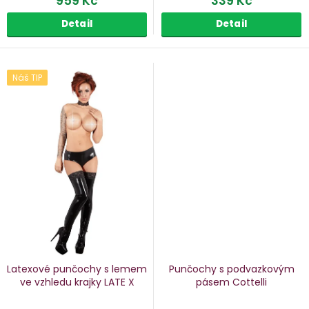
959 Kč
339 Kč
Detail
Detail
Náš TIP
Latexové punčochy s lemem
Punčochy s podvazkovým
ve vzhledu krajky LATE X
pásem Cottelli