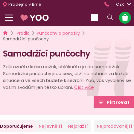
Přejít
Prodejna v Brně
CZK
na
obsah
Nákup
košík
Domů
Prádlo
Punčochy a ponožky
Samodržící punčochy
Samodržící punčochy
Zdůrazněte krásu nožek, oblékněte je do samodržek.
Samodržící punčochy jsou sexy, drží na nohách za každé
situace a ve všech budete k sežrání. Yoo, váš vyvolený se
vašim svodům jen těžko ubrání.
Číst více
Filtrovat
Ř
Doporučujeme
Nejlevnější
Nejdražší
Nejprodávanější
a