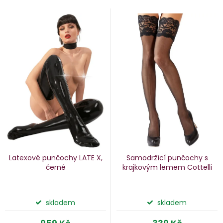
V
e
ý
n
p
i
p
s
p
o
r
d
o
u
d
k
u
Latexové punčochy LATE X,
Samodržící punčochy s
k
černé
krajkovým lemem Cottelli
ů
t
ů
skladem
skladem