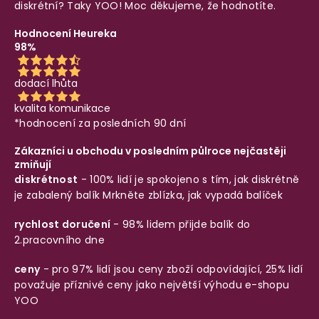
diskrétní? Taky YOO! Moc děkujeme, že hodnotíte.
Hodnocení Heureka
98%
dodací lhůta
kvalita komunikace
*hodnocení za posledních 90 dní
Zákazníci u obchodu v posledním půlroce nejčastěji
zmiňují
diskrétnost
- 100% lidí je spokojeno s tím, jak diskrétně
je zabalený balík
Mrkněte zblízka, jak vypadá balíček
rychlost doručení
- 98% lidem přijde balík do
2.pracovního dne
ceny
- pro 97% lidí jsou ceny zboží odpovídající, 25% lidí
považuje příznivé ceny jako největší výhodu e-shopu
YOO