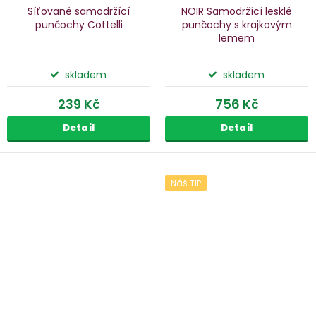
Síťované samodržící
NOIR Samodržící lesklé
punčochy Cottelli
punčochy s krajkovým
lemem
skladem
skladem
239 Kč
756 Kč
Detail
Detail
Náš TIP