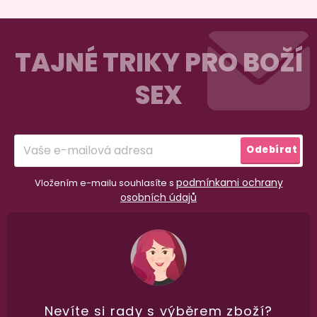
Z
á
TAJNÉ TRIKY PRO BOŽÍ
p
SEX
a
t
í
Odebírat
podmínkami ochrany
Vložením e-mailu souhlasíte s
osobních údajů
Nevíte si rady
s výběrem zboží?