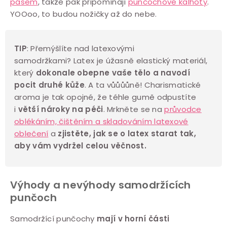
v
pásem
, takže pak připomínají
punčochové kalhoty
.
ý
YOOoo, to budou nožičky až do nebe.
p
i
TIP
: Přemýšlíte nad latexovými
s
samodržkami?
Latex je úžasně elastický materiál,
u
který
dokonale obepne vaše tělo a navodí
pocit druhé kůže
. A ta vůůůůně! Charismatické
aroma je tak opojné, že téhle gumě odpustíte
i
větší nároky na péči
. Mrkněte se na
průvodce
oblékáním, čištěním a skladováním latexové
oblečení
a
z
jistěte, jak se o latex starat tak,
aby vám vydržel celou věčnost.
Výhody a nevýhody samodržících
punčoch
Samodržící punčochy
mají v horní části