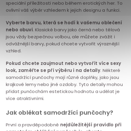
speciální příležitosti nebo během erotických her. To
ovlivní váš výběr vzhledem k jejich designu a funkci.
Vyberte barvu, která se hodí k vašemu oblečení
nebo obuvi
. Klasické barvy jako černá nebo tělová
jsou vždy bezpečnou volbou, ale můžete zvážit i
odvážnější barvy, pokud chcete vytvořit výraznější
vzhled.
Pokud chcete zaujmout nebo vytvořít více sexy
look, zaměřte se při výběru i na detaily
. Některé
samodržící punčochy mají různé doplňky, jako jsou
krajkové lemy nebo jiné ozdoby. Tyto detaily mohou
přidat punčochám estetickou hodnotu a udělat je
více atraktivními.
Jak oblékat samodržící punčochy?
První a pravděpodobně
nejdůležitější pravidlo při