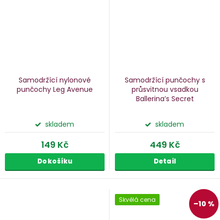
Samodržící nylonové
Samodržící punčochy s
punčochy Leg Avenue
průsvitnou vsadkou
Ballerina’s Secret
skladem
skladem
149 Kč
449 Kč
Do košíku
Detail
Skvělá cena
–10 %