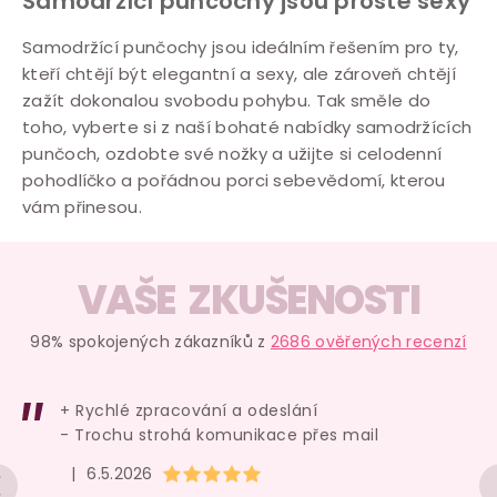
Samodržící punčochy jsou prostě sexy
Samodržící punčochy jsou ideálním řešením pro ty,
kteří chtějí být elegantní a sexy, ale zároveň chtějí
zažít dokonalou svobodu pohybu. Tak směle do
toho, vyberte si z naší bohaté nabídky samodržících
punčoch, ozdobte své nožky a užijte si celodenní
pohodlíčko a pořádnou porci sebevědomí, kterou
vám přinesou.
VAŠE ZKUŠENOSTI
98% spokojených zákazníků z
2686 ověřených recenzí
+ Rychlé zpracování a odeslání
- Trochu strohá komunikace přes mail
Hodnocení obchodu je 5 z 5 hvězdiček.
|
6.5.2026