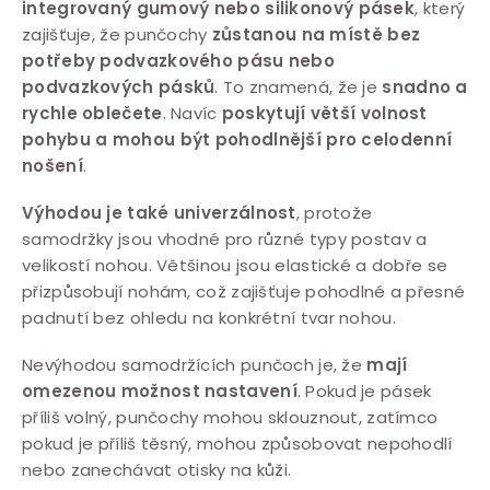
integrovaný gumový nebo silikonový pásek
, který
zajišťuje, že punčochy
zůstanou na místě bez
potřeby podvazkového pásu nebo
podvazkových pásků
. To znamená, že je
snadno a
rychle oblečete
. Navíc
poskytují větší volnost
pohybu a mohou být pohodlnější pro celodenní
nošení
.
Výhodou je také univerzálnost
, protože
samodržky jsou vhodné pro různé typy postav a
velikostí nohou. Většinou jsou elastické a dobře se
přizpůsobují nohám, což zajišťuje pohodlné a přesné
padnutí bez ohledu na konkrétní tvar nohou.
Nevýhodou samodržících punčoch je, že
mají
omezenou možnost nastavení
. Pokud je pásek
příliš volný, punčochy mohou sklouznout, zatímco
pokud je příliš těsný, mohou způsobovat nepohodlí
nebo zanechávat otisky na kůži.