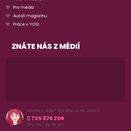
Pro média
Autoři magazínu
Práce v YOO
ZNÁTE NÁS Z MÉDIÍ
Nevíte si rady? Obraťte se na Jolanu
735 876 206
(Po-Pá 7.00-18.00)