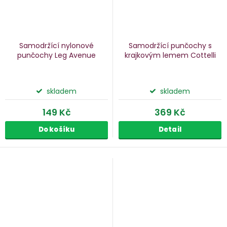
Samodržící nylonové
Samodržící punčochy s
punčochy Leg Avenue
krajkovým lemem Cottelli
skladem
skladem
149 Kč
369 Kč
Do košíku
Detail