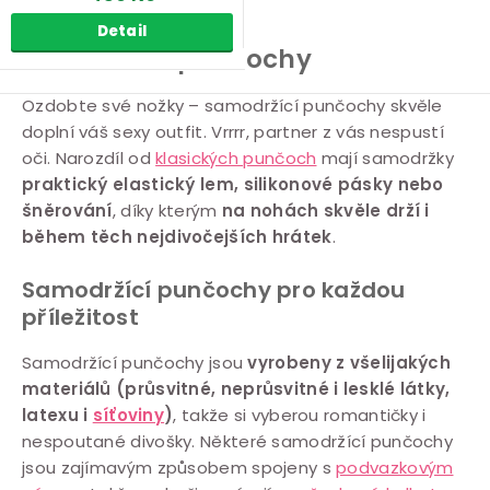
Detail
Samodržící punčochy
O
Ozdobte své nožky – samodržící punčochy skvěle
doplní váš sexy outfit. Vrrrr, partner z vás nespustí
v
oči. Narozdíl od
klasických punčoch
mají samodržky
l
praktický elastický lem, silikonové pásky nebo
á
šněrování
, díky kterým
na nohách skvěle drží i
d
během těch nejdivočejších hrátek
.
a
c
Samodržící punčochy pro každou
í
příležitost
p
Samodržící punčochy jsou
vyrobeny
z všelijakých
r
materiálů (průsvitné, neprůsvitné i lesklé látky,
v
latexu i
síťoviny
)
, takže si vyberou romantičky i
k
nespoutané divošky. Některé samodržící punčochy
y
jsou zajímavým způsobem spojeny s
podvazkovým