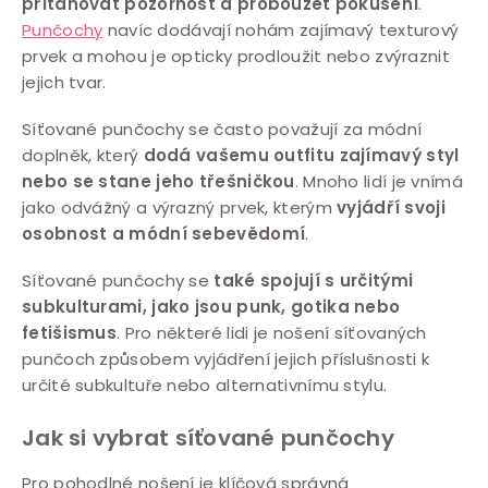
přitahovat pozornost a probouzet pokušení
.
Punčochy
navíc dodávají nohám zajímavý texturový
prvek a mohou je opticky prodloužit nebo zvýraznit
jejich tvar.
Síťované punčochy se často považují za módní
doplněk, který
dodá vašemu outfitu zajímavý styl
nebo se stane jeho třešničkou
. Mnoho lidí je vnímá
jako odvážný a výrazný prvek, kterým
vyjádří svoji
osobnost a módní sebevědomí
.
Síťované punčochy se
také spojují s určitými
subkulturami, jako jsou punk, gotika nebo
fetišismus
. Pro některé lidi je nošení síťovaných
punčoch způsobem vyjádření jejich příslušnosti k
určité subkultuře nebo alternativnímu stylu.
Jak si vybrat síťované punčochy
Pro pohodlné nošení je klíčová správná