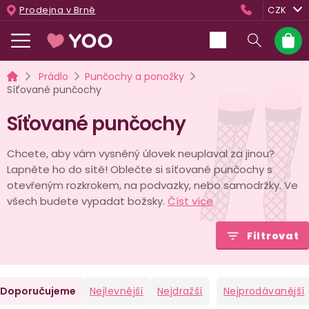
Přejít
Prodejna v Brně
CZK
na
obsah
Nákup
košík
Domů
Prádlo
Punčochy a ponožky
Síťované punčochy
Síťované punčochy
Chcete, aby vám vysněný úlovek neuplaval za jinou?
Lapněte ho do sítě! Oblečte si síťované punčochy s
otevřeným rozkrokem, na podvazky, nebo samodržky. Ve
všech budete vypadat božsky.
Číst více
Filtrovat
Ř
Doporučujeme
Nejlevnější
Nejdražší
Nejprodávanější
a