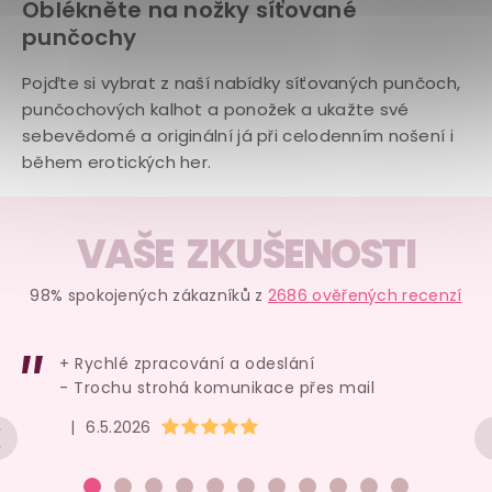
Oblékněte na nožky síťované
punčochy
Pojďte si vybrat z naší nabídky síťovaných punčoch,
punčochových kalhot a ponožek a ukažte své
sebevědomé a originální já při celodenním nošení i
během erotických her.
VAŠE ZKUŠENOSTI
98% spokojených zákazníků z
2686 ověřených recenzí
+ Rychlé zpracování a odeslání
- Trochu strohá komunikace přes mail
Hodnocení obchodu je 5 z 5 hvězdiček.
|
6.5.2026