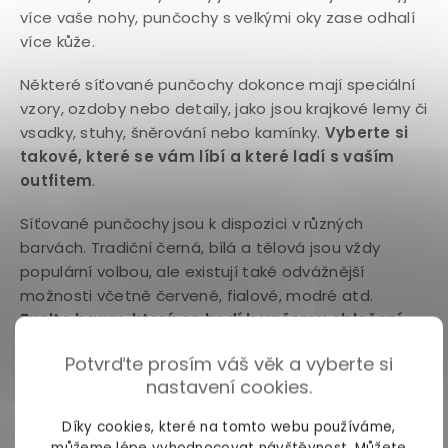
více vaše nohy, punčochy s velkými oky zase odhalí
více kůže.
Některé síťované punčochy dokonce mají speciální
vzory, ozdoby nebo detaily, jako jsou krajkové lemy či
vsadky, stuhy, šněrování nebo kamínky.
Vyberte si
takové, které se vám líbí a které ladí s vaším
outfitem
.
Síťované punčochy jsou k dispozici v různých
barvách. Tradiční černá, bílá a tělová jsou vždy
populární volbou, ale existují také odvážnější
možnosti včetně červené, fialové, modré atd.
Zvolte barvu, která se hodí k vašemu oblečení
nebo k tomu, co chcete vyjádřit.
Potvrďte prosím váš věk a vyberte si
nastavení cookies.
Jak správně oblékat síťované
punčochy?
Díky cookies, které na tomto webu používáme,