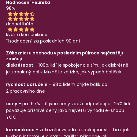
Hodnocení Heureka
98%
dodací lhůta
kvalita komunikace
*hodnocení za posledních 90 dní
Zákazníci u obchodu v posledním půlroce nejčastěji
zmiňují
diskrétnost
- 100% lidí je spokojeno s tím, jak diskrétně
je zabalený balík
Mrkněte zblízka, jak vypadá balíček
rychlost doručení
- 98% lidem přijde balík do
2.pracovního dne
ceny
- pro 97% lidí jsou ceny zboží odpovídající, 25% lidí
považuje příznivé ceny jako největší výhodu e-shopu
YOO
komunikace
- zákazníci vyjadřují spokojenost s tím, jak
E-shop informuje o stavu zásilky, případně jak