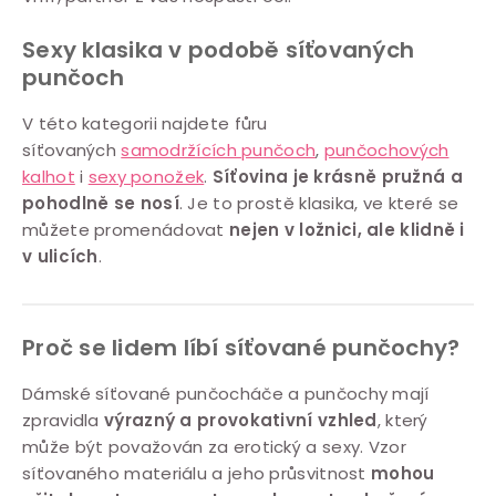
l
á
Sexy klasika v podobě síťovaných
d
punčoch
a
c
V této kategorii najdete fůru
í
síťovaných
samodržících punčoch
,
punčochových
kalhot
i
sexy ponožek
.
Síťovina je krásně pružná a
p
pohodlně se nosí
. Je to prostě klasika, ve které se
r
můžete promenádovat
nejen v ložnici, ale klidně i
v
v ulicích
.
k
y
v
Proč se lidem líbí síťované punčochy?
ý
p
Dámské síťované punčocháče a punčochy mají
i
zpravidla
výrazný a provokativní vzhled
, který
může být považován za erotický a sexy. Vzor
s
síťovaného materiálu a jeho průsvitnost
mohou
u