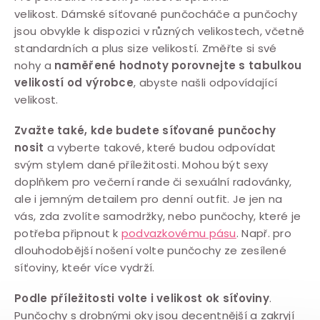
velikost. Dámské síťované punčocháče a punčochy
jsou obvykle k dispozici v různých velikostech, včetně
standardních a plus size velikostí. Změřte si své
nohy a
naměřené hodnoty porovnejte s tabulkou
velikostí od výrobce
, abyste našli odpovídající
velikost.
Zvažte také, kde budete síťované punčochy
nosit
a vyberte takové, které budou odpovídat
svým stylem dané příležitosti. Mohou být sexy
doplňkem pro večerní rande či sexuální radovánky,
ale i jemným detailem pro denní outfit. Je jen na
vás, zda zvolíte samodržky, nebo punčochy, které je
potřeba připnout k
podvazkovému pásu
. Např. pro
dlouhodobější nošení volte punčochy ze zesílené
síťoviny, kteér více vydrží.
Podle příležitosti volte i velikost ok síťoviny
.
Punčochy s drobnými oky jsou decentnější a zakryjí