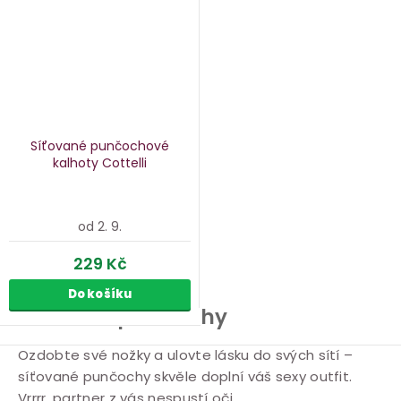
Síťované punčochové
kalhoty Cottelli
od 2. 9.
229 Kč
Do košíku
Síťované punčochy
O
Ozdobte své nožky a ulovte lásku do svých sítí –
síťované punčochy skvěle doplní váš sexy outfit.
v
Vrrrr, partner z vás nespustí oči.