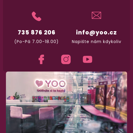
Dodání do 2. dne
Na rychlosti záleží! Vše důležité máme sklade
a okamžitě odesíláme.
735 876 206
info@yoo.cz
(Po-Pá 7.00-18.00)
Napište nám kdykoliv
Garance vrácení peněz
Máte
30 dní
na bezplatné vrácení zboží