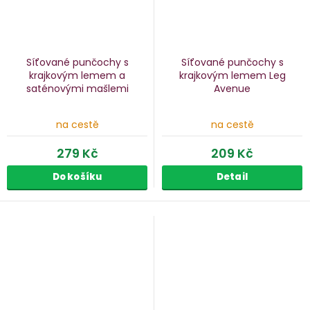
Síťované punčochy s
Síťované punčochy s
krajkovým lemem a
krajkovým lemem Leg
saténovými mašlemi
Avenue
na cestě
na cestě
279 Kč
209 Kč
Do košíku
Detail