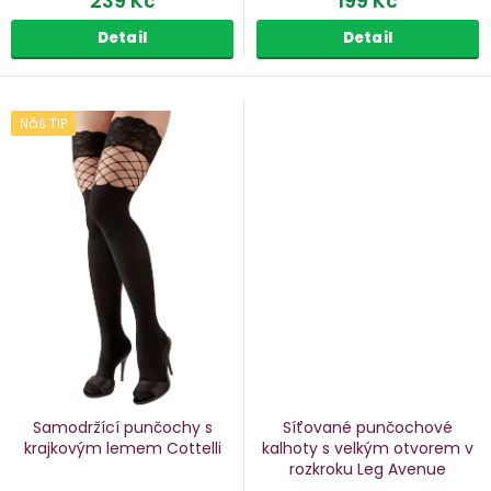
239 Kč
199 Kč
Detail
Detail
Náš TIP
Samodržící punčochy s
Síťované punčochové
krajkovým lemem Cottelli
kalhoty s velkým otvorem v
rozkroku Leg Avenue