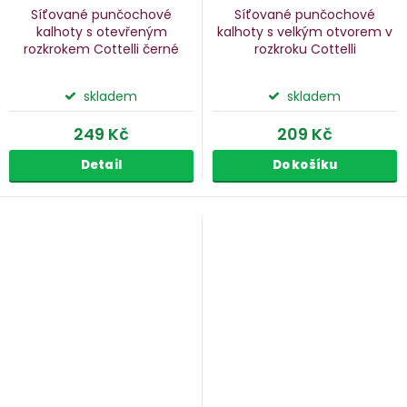
Síťované punčochové
Síťované punčochové
kalhoty s otevřeným
kalhoty s velkým otvorem v
rozkrokem Cottelli
černé
rozkroku Cottelli
skladem
skladem
249 Kč
209 Kč
Detail
Do košíku