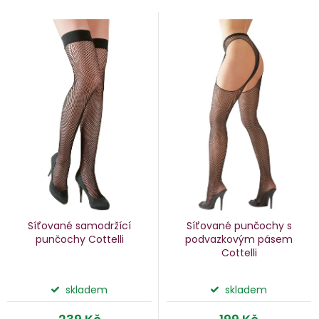
V
e
ý
n
p
i
p
s
p
o
r
d
o
u
d
k
u
Síťované samodržící
Síťované punčochy s
k
punčochy Cottelli
podvazkovým pásem
Cottelli
ů
t
ů
skladem
skladem