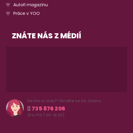
Autoři magazínu
Práce v YOO
ZNÁTE NÁS Z MÉDIÍ
Nevíte si rady? Obraťte se na Jolanu
735 876 206
(Po-Pá 7.00-18.00)