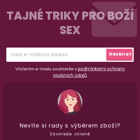
Z
á
TAJNÉ TRIKY PRO BOŽÍ
p
SEX
a
t
í
Odebírat
podmínkami ochrany
Vložením e-mailu souhlasíte s
osobních údajů
98% spokojenost
dle
recenzí ověřených zakazníků
na Heuréce
100% diskrétní balení
Nikdo nepozná, co jste si objednali. Mrkněte,
j
Nevíte si rady
s výběrem zboží?
vypadá balíček
.
Zavolejte Jolaně