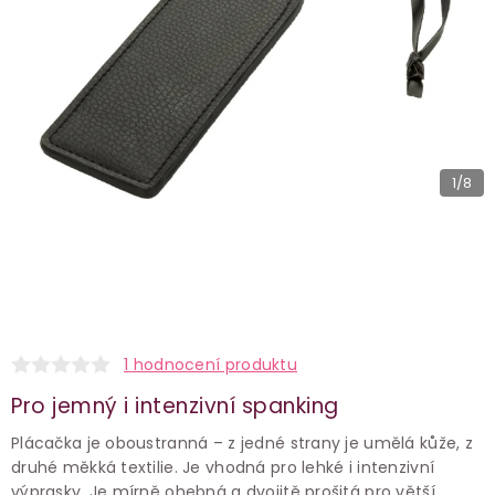
1
/8
1 hodnocení produktu
Pro jemný i intenzivní spanking
Plácačka je oboustranná – z jedné strany je umělá kůže, z
druhé měkká textilie. Je vhodná pro lehké i intenzivní
výprasky. Je mírně ohebná a dvojitě prošitá pro větší