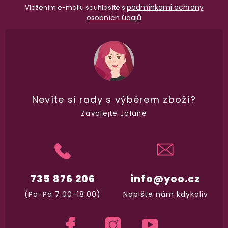
Nikdo nepozná, co jste si objednali. Mrkněte,
j
podmínkami ochrany
Vložením e-mailu souhlasíte s
osobních údajů
vypadá balíček
.
Dodání do 2. dne
Na rychlosti záleží! Vše důležité máme sklade
a okamžitě odesíláme.
Nevíte si rady
s výběrem zboží?
Zavolejte Jolaně
Garance vrácení peněz
Máte
30 dní
na bezplatné vrácení zboží
735 876 206
info@yoo.cz
(Po-Pá 7.00-18.00)
Napište nám kdykoliv