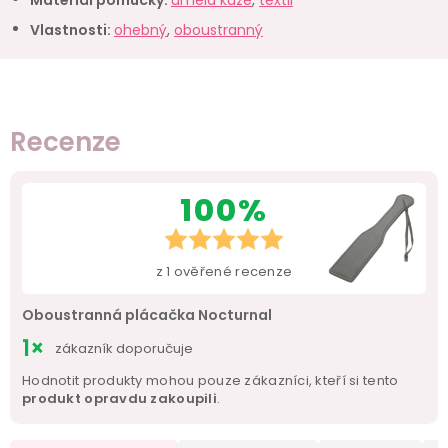
Vlastnosti
:
ohebný
,
oboustranný
Recenze
100%
z
1
ověřené recenze
Oboustranná plácačka Nocturnal
1×
zákazník doporučuje
Hodnotit produkty mohou pouze zákazníci, kteří si tento
produkt opravdu zakoupili
.