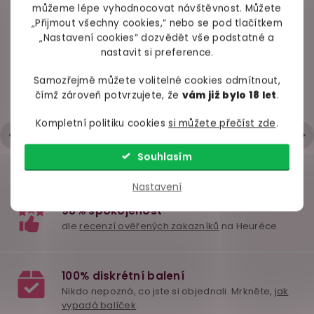
VAŠE ZKUŠENOSTI
můžeme lépe vyhodnocovat návštěvnost. Můžete
„Přijmout všechny cookies,“ nebo se pod tlačítkem
„Nastavení cookies“ dozvědět vše podstatné a
98% spokojených zákazníků z
2686 ověřených recenzí
nastavit si preference.
Samozřejmě můžete volitelné cookies odmítnout,
+ Rychlé zpracování a odeslání
Oboustranné dildo
Anální kuličky Pretty
Lano na 
čímž zároveň potvrzujete, že
vám již bylo 18 let
.
- Trochu strohá komunikace přes mail
Crystal Jellies 12"
Love Special Anal
Ouch!, 1,5 
fialové
Stimulation
Kompletní politiku cookies
si můžete přečíst zde
.
Hodnocení obchodu je 5 z 5 hvězdiček.
|
6.5.2026
skladem
skladem
skl
Souhlasím
549 Kč
309 Kč
119 
Nastavení
Do košíku
Do košíku
Do ko