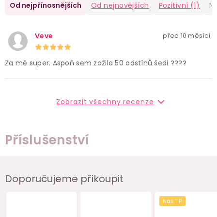
Od nejpřínosnějších
Od nejnovějších
Pozitivní
(1)
Ne
Veve
před 10 měsíci
Za mě super. Aspoň sem zažila 50 odstínů šedi ????
Zobrazit všechny recenze
Příslušenství
Doporučujeme přikoupit