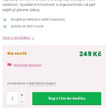
odolnost. Vyvážená hmotnost a ergonomická rukojeť
zajišťují přesné údery.
dvojitě prošitá pro větší odolnost
dobře se drží v ruce
Více o produktu
249 Kč
na cestě
Měr
cen
Možnosti dopravy
Dodáváme v
diskrétním balení
Šup
s tím
do košíku