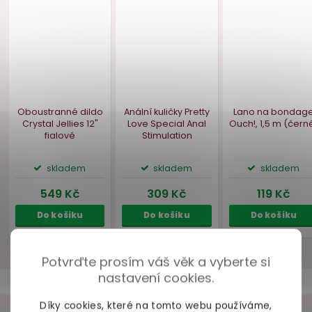
Uzamykatelný
Pásová pouta na
Svorky na 
silikonový roubík s
ruce a nohy Ouch!
s řetízke
kuličkou Bad Kitty
skladem
skladem
od 7. 
459 Kč
249 Kč
239 
Do košíku
Do košíku
Do ko
Potvrďte prosím váš věk a vyberte si
nastavení cookies.
Díky cookies, které na tomto webu používáme,