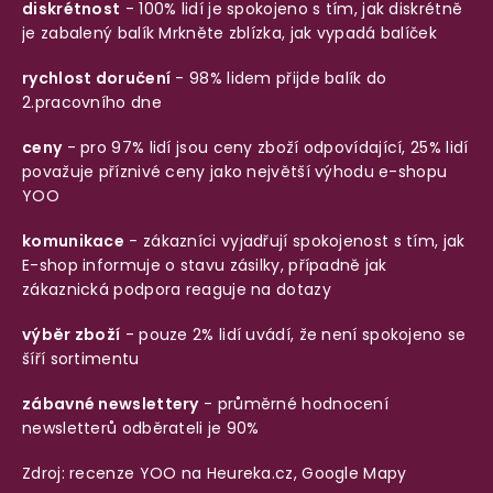
diskrétnost
- 100% lidí je spokojeno s tím, jak diskrétně
je zabalený balík
Mrkněte zblízka, jak vypadá balíček
rychlost doručení
- 98% lidem přijde balík do
2.pracovního dne
ceny
- pro 97% lidí jsou ceny zboží odpovídající, 25% lidí
považuje příznivé ceny jako největší výhodu e-shopu
YOO
komunikace
- zákazníci vyjadřují spokojenost s tím, jak
E-shop informuje o stavu zásilky, případně jak
zákaznická podpora reaguje na dotazy
výběr zboží
- pouze 2% lidí uvádí, že není spokojeno se
šíří sortimentu
zábavné newslettery
- průměrné hodnocení
newsletterů odběrateli je 90%
Zdroj: recenze YOO na
Heureka.cz
,
Google Mapy