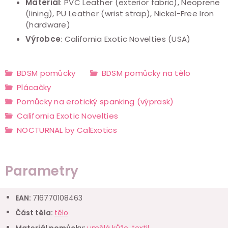
Materiál
: PVC Leather (exterior fabric), Neoprene
(lining), PU Leather (wrist strap), Nickel-Free Iron
(hardware)
Výrobce
:
California Exotic Novelties (USA)
BDSM pomůcky
BDSM pomůcky na tělo
Plácačky
Pomůcky na erotický spanking (výprask)
California Exotic Novelties
NOCTURNAL by CalExotics
Parametry
EAN
:
716770108463
Část těla
:
tělo
Materiál pomůcky
:
umělá kůže
,
textil