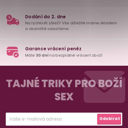
Z
á
TAJNÉ TRIKY PRO BOŽÍ
p
SEX
98% spokojenost
a
dle
recenzí ověřených zakazníků
na Heuréce
t
í
Odebírat
100% diskrétní balení