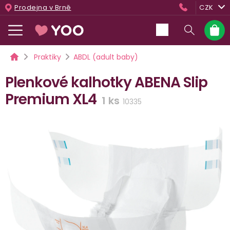
Přejít
Prodejna v Brně
CZK
na
obsah
Nákup
košík
Domů
Praktiky
ABDL (adult baby)
Plenkové kalhotky ABENA Slip
Premium XL4
1 ks
10335