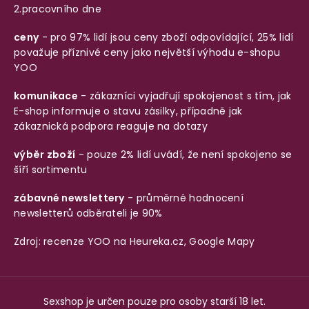
2.pracovního dne
ceny
- pro 97% lidí jsou ceny zboží odpovídající, 25% lidí
považuje příznivé ceny jako největší výhodu e-shopu
YOO
komunikace
- zákazníci vyjadřují spokojenost s tím, jak
E-shop informuje o stavu zásilky, případně jak
zákaznická podpora reaguje na dotazy
výběr zboží
- pouze 2% lidí uvádí, že není spokojeno se
šíří sortimentu
zábavné newslettery
- průměrné hodnocení
newsletterů odběrateli je 90%
Zdroj: recenze YOO na
Heureka.cz
,
Google Mapy
Sexshop je určen pouze pro osoby starší 18 let.