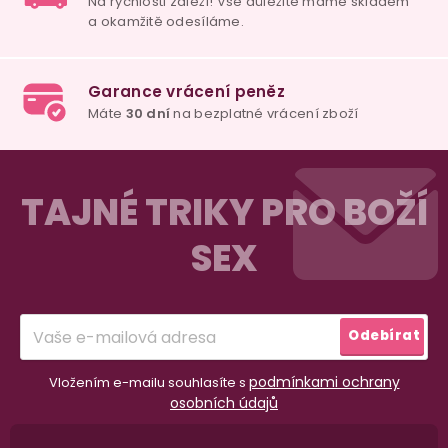
Z
á
TAJNÉ TRIKY PRO BOŽÍ
p
SEX
a
t
í
Odebírat
podmínkami ochrany
Vložením e-mailu souhlasíte s
98% spokojenost
osobních údajů
dle
recenzí ověřených zakazníků
na Heuréce