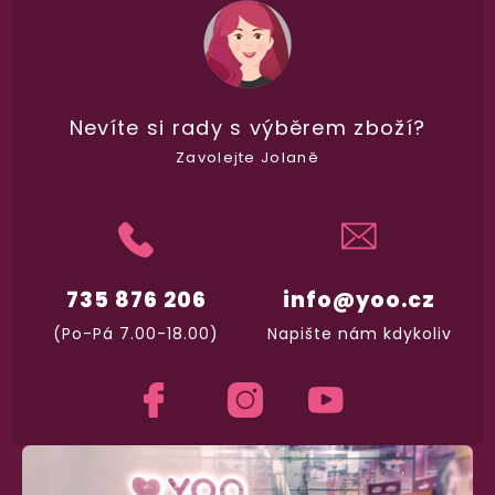
100% diskrétní balení
Nikdo nepozná, co jste si objednali. Mrkněte,
j
vypadá balíček
.
Nevíte si rady
s výběrem zboží?
Zavolejte Jolaně
Dodání do 2. dne
Na rychlosti záleží! Vše důležité máme sklade
a okamžitě odesíláme.
735 876 206
info@yoo.cz
Garance vrácení peněz
(Po-Pá 7.00-18.00)
Napište nám kdykoliv
Máte
30 dní
na bezplatné vrácení zboží