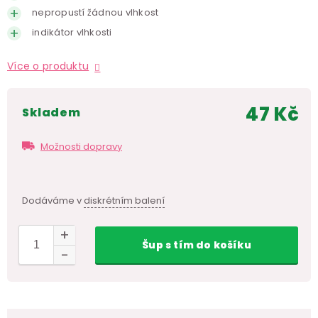
nepropustí žádnou vlhkost
indikátor vlhkosti
Více o produktu
47 Kč
skladem
Měr
cen
Možnosti dopravy
Dodáváme v
diskrétním balení
Šup
s tím
do košíku