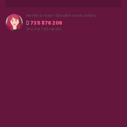
Nevíte si rady? Obraťte se na Jolanu
735 876 206
(Po-Pá 7.00-18.00)