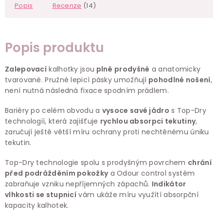
Popis
Recenze
(14)
Popis produktu
Zalepovací
kalhotky jsou
plně prodyšné
a anatomicky
tvarované. Pružné lepicí pásky umožňují
pohodlné nošení
,
není nutná následná fixace spodním prádlem.
Bariéry po celém obvodu a
vysoce savé jádro
s Top-Dry
technologií, která zajišťuje
rychlou absorpci tekutiny
,
zaručují ještě větší míru ochrany proti nechtěnému úniku
tekutin.
Top-Dry technologie spolu s prodyšným povrchem
chrání
před podrážděním pokožky
a Odour control systém
zabraňuje vzniku nepříjemných zápachů.
Indikátor
vlhkosti se stupnicí
vám ukáže míru využítí absorpční
kapacity kalhotek.