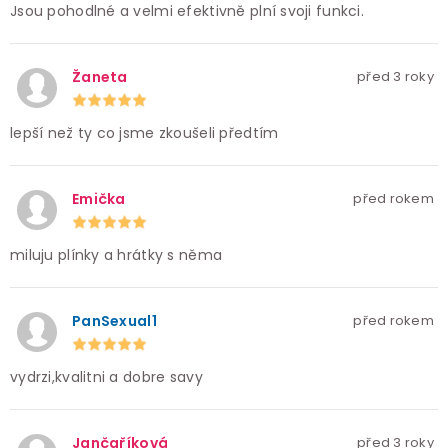
Jsou pohodlné a velmi efektivně plní svoji funkci.
Žaneta
před 3 roky
lepší než ty co jsme zkoušeli předtím
Emička
před rokem
miluju plínky a hrátky s něma
PanSexual1
před rokem
vydrzi,kvalitni a dobre savy
Jančaříková
před 3 roky