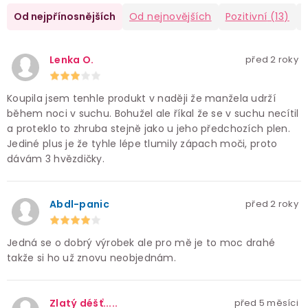
Od nejpřínosnějších
Od nejnovějších
Pozitivní
(13)
Lenka O.
před 2 roky
Koupila jsem tenhle produkt v naději že manžela udrží
během noci v suchu. Bohužel ale říkal že se v suchu necítil
a proteklo to zhruba stejně jako u jeho předchozích plen.
Jediné plus je že tyhle lépe tlumily zápach moči, proto
dávám 3 hvězdičky.
Abdl-panic
před 2 roky
Jedná se o dobrý výrobek ale pro mě je to moc drahé
takže si ho už znovu neobjednám.
Zlatý déšť.....
před 5 měsíci