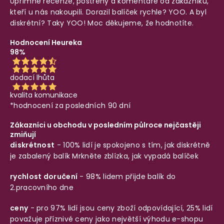
Upřímné recenze, postřehy a komentáře od zákazníků,
kteří u nás nakoupili. Dorazil balíček rychle? YOO. A byl
diskrétní? Taky YOO! Moc děkujeme, že hodnotíte.
Hodnocení Heureka
98%
dodací lhůta
kvalita komunikace
*hodnocení za posledních 90 dní
Zákazníci u obchodu v posledním půlroce nejčastěji
zmiňují
diskrétnost
- 100% lidí je spokojeno s tím, jak diskrétně
je zabalený balík
Mrkněte zblízka, jak vypadá balíček
rychlost doručení
- 98% lidem přijde balík do
2.pracovního dne
ceny
- pro 97% lidí jsou ceny zboží odpovídající, 25% lidí
považuje příznivé ceny jako největší výhodu e-shopu