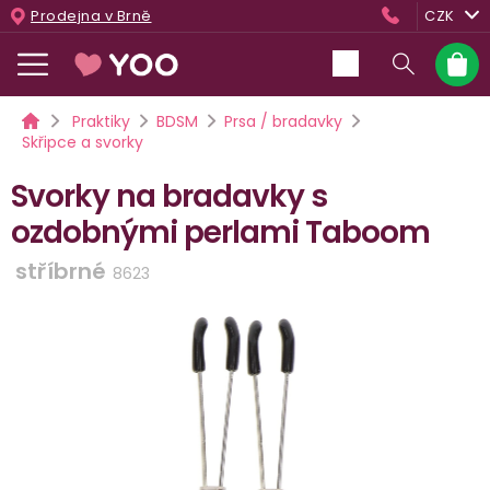
Přejít
Prodejna v Brně
CZK
na
obsah
Nákup
košík
Domů
Praktiky
BDSM
Prsa / bradavky
Skřipce a svorky
Svorky na bradavky s
ozdobnými perlami Taboom
stříbrné
8623