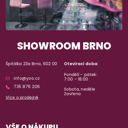
SHOWROOM BRNO
Špitálka 23a Brno, 602 00
Otevírací doba:
Pondělí – pátek:
info@yoo.cz
7:00 – 18:00
735 876 206
Sobota, neděle
Zavřeno
Více o prodejně
VŠE O NÁKUPU