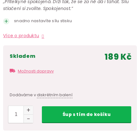
„Přítelkyně spokojená. Drží tak, že se za ně dá i tahat. Sílu
stlačení si zvolíte. Spokojenost.”
snadno nastavíte sílu stisku
Více o produktu
189 Kč
skladem
Měr
cen
Možnosti dopravy
Dodáváme v
diskrétním balení
Šup
s tím
do košíku