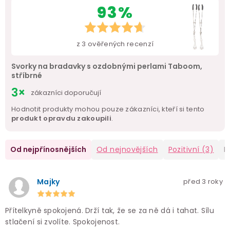
93%
z
3
ověřených recenzí
Svorky na bradavky s ozdobnými perlami Taboom,
stříbrné
3×
zákazníci doporučují
Hodnotit produkty mohou pouze zákazníci, kteří si tento
produkt opravdu zakoupili
.
Od nejpřínosnějších
Od nejnovějších
Pozitivní
(3)
N
Majky
před 3 roky
Přítelkyně spokojená. Drží tak, že se za ně dá i tahat. Sílu
stlačení si zvolíte. Spokojenost.