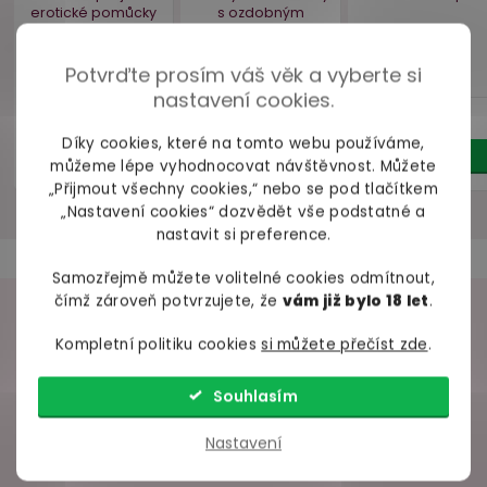
skladem
skladem
skl
389 Kč
229 Kč
329 
Potvrďte prosím váš věk a vyberte si
nastavení cookies.
Do košíku
Do košíku
Do ko
Díky cookies, které na tomto webu používáme,
můžeme lépe vyhodnocovat návštěvnost. Můžete
„Přijmout všechny cookies,“ nebo se pod tlačítkem
„Nastavení cookies“ dozvědět vše podstatné a
nastavit si preference.
Samozřejmě můžete volitelné cookies odmítnout,
čímž zároveň potvrzujete, že
vám již bylo 18 let
.
VAŠE ZKUŠENOSTI
Kompletní politiku cookies
si můžete přečíst zde
.
98% spokojených zákazníků z
2686 ověřených recenzí
Souhlasím
Nastavení
+ Rychlé zpracování a odeslání
- Trochu strohá komunikace přes mail
Čisticí sprej na
Svorky na bradavky
Antistreso