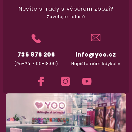
Na rychlosti záleží! Vše důležité máme sklade
a okamžitě odesíláme.
Nevíte si rady
s výběrem zboží?
Zavolejte Jolaně
Garance vrácení peněz
Máte
30 dní
na bezplatné vrácení zboží
735 876 206
info@yoo.cz
(Po-Pá 7.00-18.00)
Napište nám kdykoliv