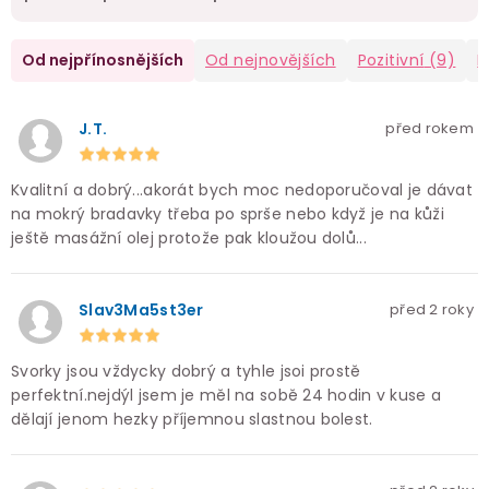
Od nejpřínosnějších
Od nejnovějších
Pozitivní
(9)
N
J.T.
před rokem
Kvalitní a dobrý...akorát bych moc nedoporučoval je dávat
na mokrý bradavky třeba po sprše nebo když je na kůži
ještě masážní olej protože pak kloužou dolů...
Slav3Ma5st3er
před 2 roky
Svorky jsou vždycky dobrý a tyhle jsoi prostě
perfektní.nejdýl jsem je měl na sobě 24 hodin v kuse a
dělají jenom hezky příjemnou slastnou bolest.