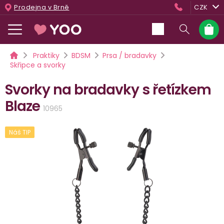
Přejít
Prodejna v Brně
CZK
na
obsah
Nákup
košík
Domů
Praktiky
BDSM
Prsa / bradavky
Skřipce a svorky
Svorky na bradavky s řetízkem
Blaze
10965
Náš TIP