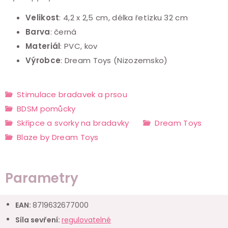
Velikost
: 4,2 x 2,5 cm, délka řetízku 32 cm
Barva
: černá
Materiál
: PVC, kov
Výrobce
: Dream Toys (Nizozemsko)
Stimulace bradavek a prsou
BDSM pomůcky
Skřipce a svorky na bradavky
Dream Toys
Blaze by Dream Toys
Parametry
EAN
:
8719632677000
Síla sevření
:
regulovatelné