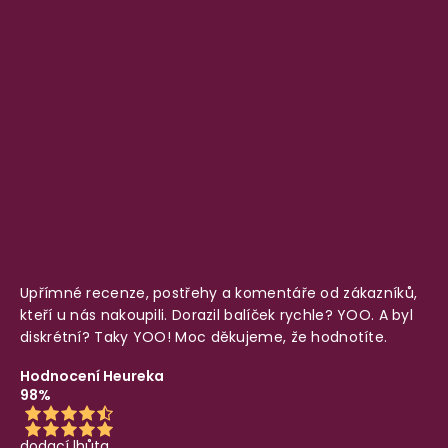
Upřímné recenze, postřehy a komentáře od zákazníků,
kteří u nás nakoupili. Dorazil balíček rychle? YOO. A byl
diskrétní? Taky YOO! Moc děkujeme, že hodnotíte.
Hodnocení Heureka
98%
dodací lhůta