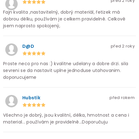
před 2 roky
Fajn kvalita ,nastavitelný, dobrý materiál, řetizek má
dobrou délku, používám je celkem pravidelně. Celkově
jsem naprosto spokojený,
D@D
před 2 roky
Proste neco pro nas :) kvalitne udelany a dobre drzi. sila
sevreni se da nastavit uplne jednoduse utahovanim.
doporucujeme
Hubstík
před rokem
Všechno je dobrý, jsou kvalitní, délka, hmotnost a cena i
material... používám je pravidelně...Doporučuju