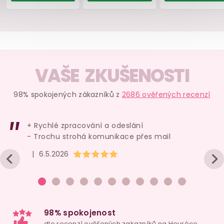
459 Kč
439 Kč
399 
Do košíku
Do košíku
Do ko
VAŠE ZKUŠENOSTI
98% spokojených zákazníků z
2686 ověřených recenzí
+ Rychlé zpracování a odeslání
- Trochu strohá komunikace přes mail
Hodnocení obchodu je 5 z 5 hvězdiček.
|
6.5.2026
Anální kolík se
Anální kolík Spice It
Plenkové k
šperkem Diamond
Up! Starter Black
ABENA 