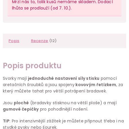
Mrzí nás to, tolik kusů nemáme skladem. Dodací
lhůta se prodlouží (od 7. 10.).
Popis
Recenze
(12)
Popis produktu
Svorky mají
jednoduché nastavení síly stisku
pomocí
aretačních šroubků a jsou spojeny
kovovým řetízkem
, za
který můžete tahat pro větší potrápení bradavek.
Jsou
ploché
(bradavky stisknou na větší ploše) a mají
gumové čepičky
pro pohodlnější nošení.
TIP
: Pro intenzivnější zážitek je můžete připnout třeba i na
stydké pysky nebo šourek.