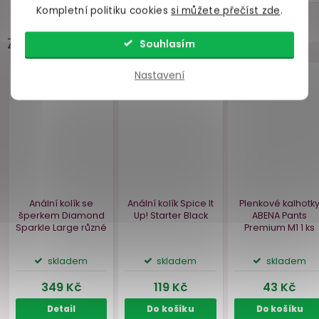
Kompletní politiku cookies
si můžete přečíst zde
.
Zákazníci často přidávají
Souhlasím
Nastavení
Bestseller
Obojek s vodítkem
Pouta na ruce Blaze
Jezdecký
Blaze
Srdíčk
skladem
skladem
skl