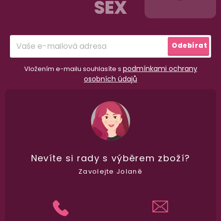
SEX
a
t
í
Odebírat
podmínkami ochrany
Vložením e-mailu souhlasíte s
osobních údajů
98% spokojenost
dle
recenzí ověřených zakazníků
na Heuréce
100% diskrétní balení
Nikdo nepozná, co jste si objednali. Mrkněte,
j
Nevíte si rady
s výběrem zboží?
vypadá balíček
.
Zavolejte Jolaně
Dodání do 2. dne
Na rychlosti záleží! Vše důležité máme sklade