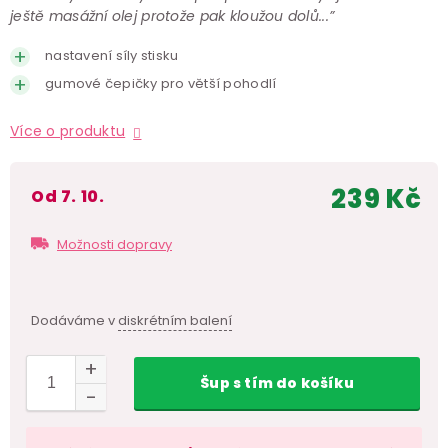
ještě masážní olej protože pak kloužou dolů...”
nastavení síly stisku
gumové čepičky pro větší pohodlí
Více o produktu
239 Kč
od 7. 10.
Měr
cen
Možnosti dopravy
Dodáváme v
diskrétním balení
Šup
s tím
do košíku