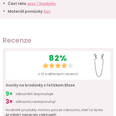
Část těla
:
prsa / bradavky
Materiál pomůcky
:
kov
Recenze
82%
z
12
ověřených recenzí
Svorky na bradavky s řetízkem Blaze
9×
zákazníků doporučuje
3×
zákazníci nedoporučují
Hodnotit produkty mohou pouze zákazníci, kteří si tento
produkt opravdu zakoupili
.