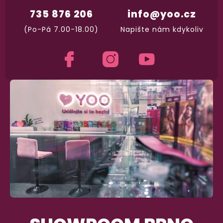
a okamžitě odesíláme.
735 876 206
info@yoo.cz
(Po-Pá 7.00-18.00)
Napište nám kdykoliv
Garance vrácení peněz
Máte
30 dní
na bezplatné vrácení zboží