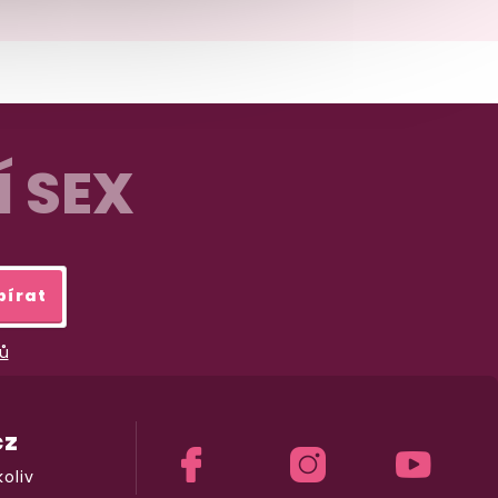
Í SEX
bírat
ů
cz
oliv