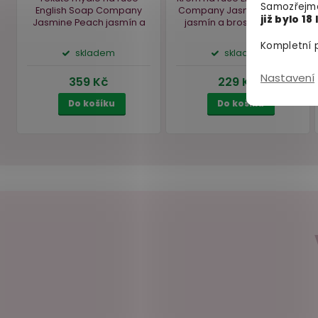
Samozřejmě
již bylo 18 
Kompletní p
Nastavení
Tekuté mýdlo na ruce
Krém na ruce English S
English Soap Company
Company Jasmine Pea
Jasmine Peach
jasmín a
jasmín a broskev, 75 
broskev, 500 ml
skladem
skladem
359 Kč
229 Kč
Do košíku
Do košíku