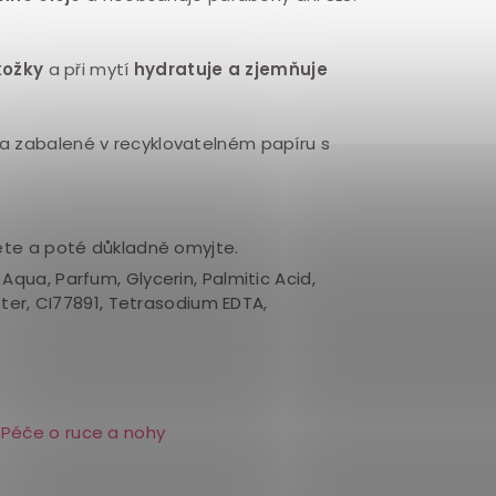
kožky
a při mytí
hydratuje a zjemňuje
a zabalené v recyklovatelném papíru s
ete a poté důkladně omyjte.
qua, Parfum, Glycerin, Palmitic Acid,
ter, CI77891, Tetrasodium EDTA,
Péče o ruce a nohy