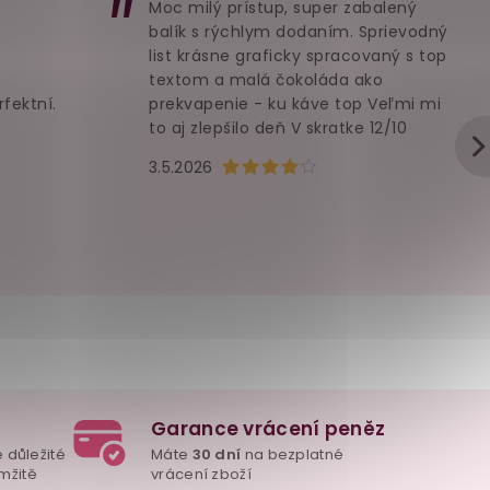
Moc milý prístup, super zabalený
balík s rýchlym dodaním. Sprievodný
list krásne graficky spracovaný s top
textom a malá čokoláda ako
rfektní.
prekvapenie - ku káve top Veľmi mi
to aj zlepšilo deň V skratke 12/10
u je 5 z 5 hvězdiček.
Hodnocení obchodu je 4 z 5 hvězd
3.5.2026
Garance vrácení peněz
e důležité
Máte
30 dní
na bezplatné
mžitě
vrácení zboží