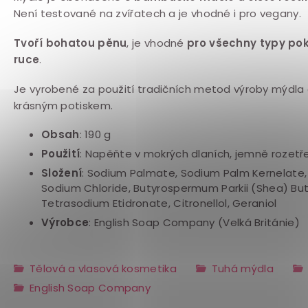
Není testované na zvířatech a je vhodné i pro vegany.
Tvoří bohatou pěnu
, je vhodné
pro všechny typy po
ruce
.
Je vyrobené za použití tradičních metod výroby mýdla 
krásným potiskem.
Obsah
: 190 g
Použití
: Napěňte v mokrých dlaních, jemně rozetř
Složení
: Sodium Palmate, Sodium Palm Kernelate, A
Sodium Chloride, Butyrospermum Parkii (Shea) But
Tetrasodium Etidronate, Citronellol, Geraniol
Výrobce
: English Soap Company (Velká Británie)
Tělová a vlasová kosmetika
Tuhá mýdla
English Soap Company