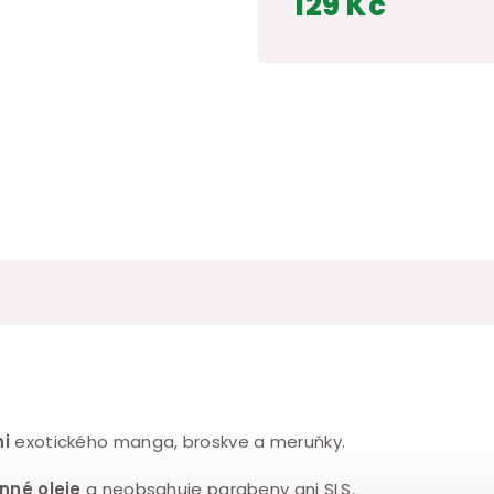
129 Kč
Měrná
cena:
ni
exotického manga, broskve a meruňky.
inné oleje
a neobsahuje parabeny ani SLS.