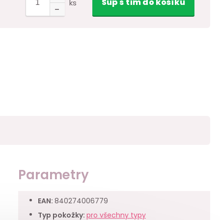
Šup
s tím
do košíku
ks
Parametry
EAN
:
840274006779
Typ pokožky
:
pro všechny typy