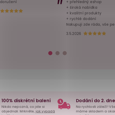
 doručení
+ přehledný eshop
+ široká nabídka
Hodnocení obchodu je 5 z 5 hvězdiček.
+ kvalitní produkty
+ rychlé dodání
Nakupuji zde ráda, vše pe
Hodnocení obchod
3.5.2026
100% diskrétní balení
Dodání do 2. dne
Nikdo nepozná, co jste si
Na rychlosti záleží! Vš
objednali. Mrkněte,
jak vypadá
máme skladem a oka