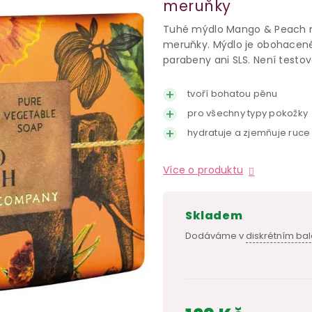
meruňky
Tuhé mýdlo Mango & Peach m
meruňky. Mýdlo je obohacené
parabeny ani SLS. Není testov
tvoří bohatou pěnu
pro všechny typy pokožky
hydratuje a zjemňuje ruce
Více o produktu
skladem
Dodáváme v
diskrétním bal