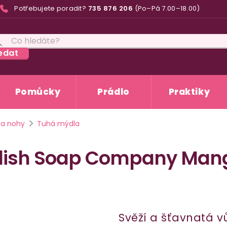
Potřebujete poradit?
735 876 206
(Po–Pá 7.00–18.00)
edat
Pomůcky
Prádlo
Praktiky
 a nohy
Tuhá mýdla
glish Soap Company Man
Svěží a šťavnatá 