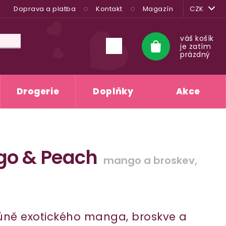
Doprava a platba
Kontakt
Magazín
CZK
váš košík
je zatím
Nákupní
prázdný
košík
Drogerie
Doplňky
Akce
go & Peach
mango a broskev,
vůně exotického manga, broskve a