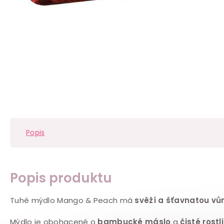
Popis
Popis produktu
Tuhé mýdlo Mango & Peach má
svěží a šťavnatou
vů
Mýdlo je obohacené o
bambucké máslo
a
čisté rostl