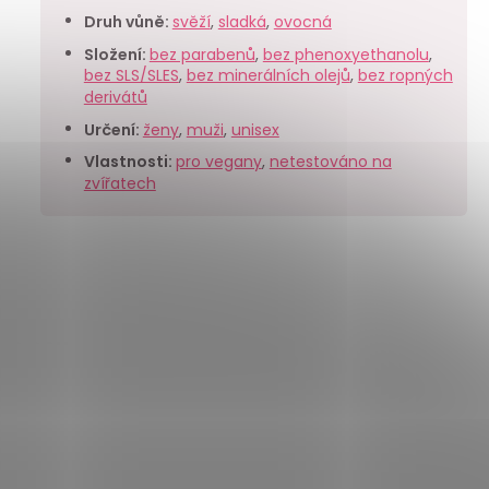
Druh vůně
:
svěží
,
sladká
,
ovocná
Složení
:
bez parabenů
,
bez phenoxyethanolu
,
bez SLS/SLES
,
bez minerálních olejů
,
bez ropných
derivátů
Určení
:
ženy
,
muži
,
unisex
Vlastnosti
:
pro vegany
,
netestováno na
zvířatech