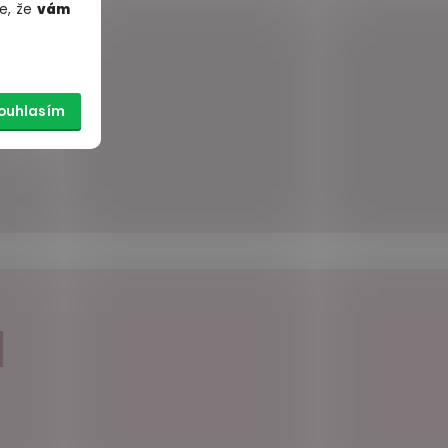
e, že
vám
ouhlasím
nglish
lian
ange
190 g
I