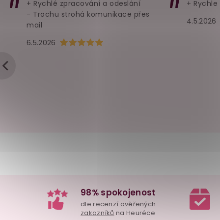
+ Rychlé zpracování a odeslání
+ Rychle
- Trochu strohá komunikace přes
4.5.2026
mail
Hodnocení obchodu je 5 z 5 hvězdiček.
6.5.2026
98% spokojenost
dle
recenzí ověřených
zakazníků
na Heuréce