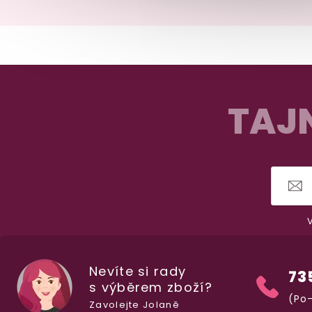
Z
á
TAJN
p
a
t
í
V
Nevíte si rady
73
s výběrem zboží?
(Po-
Zavolejte Jolaně