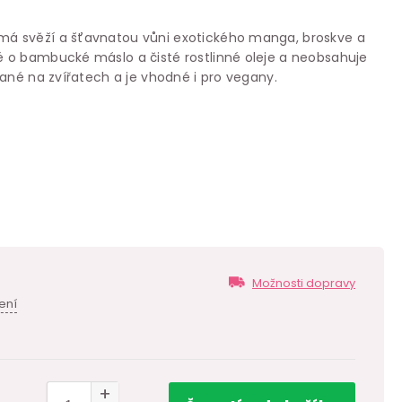
á svěží a šťavnatou vůni exotického manga, broskve a
 o bambucké máslo a čisté rostlinné oleje a neobsahuje
ané na zvířatech a je vhodné i pro vegany.
Možnosti dopravy
ení