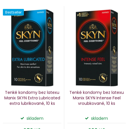
a
V
Bestseller
e
ý
n
p
i
p
s
p
o
r
d
o
u
d
k
u
Tenké kondomy bez latexu
Tenké kondomy bez latexu
k
Manix SKYN Extra Lubricated
Manix SKYN Intense Feel
extra lubrikované, 10 ks
vroubkované, 10 ks
ů
t
ů
skladem
skladem