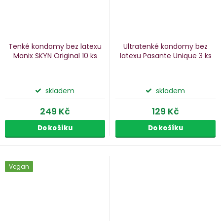
Tenké kondomy bez latexu
Ultratenké kondomy bez
Manix SKYN Original
10 ks
latexu Pasante Unique
3 ks
skladem
skladem
249 Kč
129 Kč
Do košíku
Do košíku
Vegan