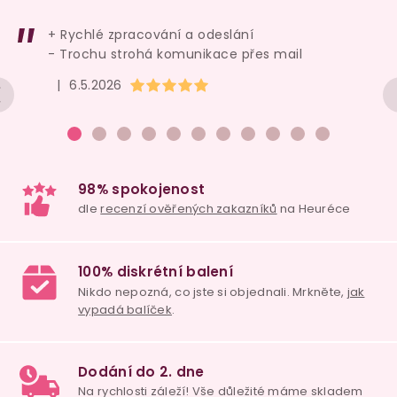
+ Rychlé zpracování a odeslání
- Trochu strohá komunikace přes mail
Hodnocení obchodu je 5 z 5 hvězdiček.
|
6.5.2026