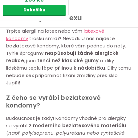
Do košíku
Kondomy bez latexu
O
Trpíte alergií na latex nebo vám
latexové
kondomy
trošku smrdí? Nevadí. U nás najdete
v
bezlatexové kondomy, které vám padnou do noty.
l
Tyhle šprcgumy
nezpůsobují žádné alergické
á
reakce
, jsou
tenčí než klasické gumy
a díky
d
lidskému teplu
lépe přilnou k nádobíčku
. Díky tomu
a
nebude sex připomínat lízání zmrzliny přes sklo.
c
Jupííí!
í
Z čeho se vyrábí bezlatexové
p
kondomy?
r
v
Budoucnost je tady! Kondomy vhodné pro alergiky
k
se vyrábí
z moderního bezlatexového materiálu
y
(
např. polyisoprenu, polyuretanu nebo syntetické