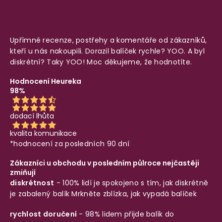
Upřímné recenze, postřehy a komentáře od zákazníků,
kteří u nás nakoupili. Dorazil balíček rychle? YOO. A byl
diskrétní? Taky YOO! Moc děkujeme, že hodnotíte.
Hodnocení Heureka
98%
dodací lhůta
kvalita komunikace
*hodnocení za posledních 90 dní
Zákazníci u obchodu v posledním půlroce nejčastěji
zmiňují
diskrétnost
- 100% lidí je spokojeno s tím, jak diskrétně
je zabalený balík
Mrkněte zblízka, jak vypadá balíček
rychlost doručení
- 98% lidem přijde balík do