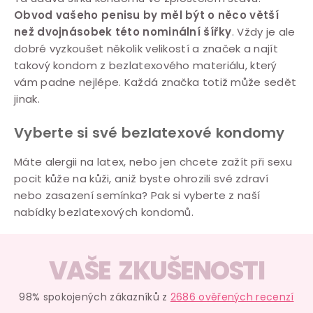
Obvod vašeho penisu by měl být o něco větší
než dvojnásobek této nominální šířky
. Vždy je ale
dobré vyzkoušet několik velikostí a značek a najít
takový kondom z bezlatexového materiálu, který
vám padne nejlépe. Každá značka totiž může sedět
jinak.
Vyberte si své bezlatexové kondomy
Máte alergii na latex, nebo jen chcete zažít při sexu
pocit kůže na kůži, aniž byste ohrozili své zdraví
nebo zasazení semínka? Pak si vyberte z naší
nabídky bezlatexových kondomů.
VAŠE ZKUŠENOSTI
98% spokojených zákazníků z
2686 ověřených recenzí