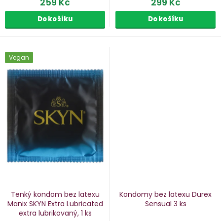
259 Kč
299 Kč
Do košíku
Do košíku
Vegan
Tenký kondom bez latexu
Kondomy bez latexu Durex
Manix SKYN Extra Lubricated
Sensual
3 ks
extra lubrikovaný, 1 ks