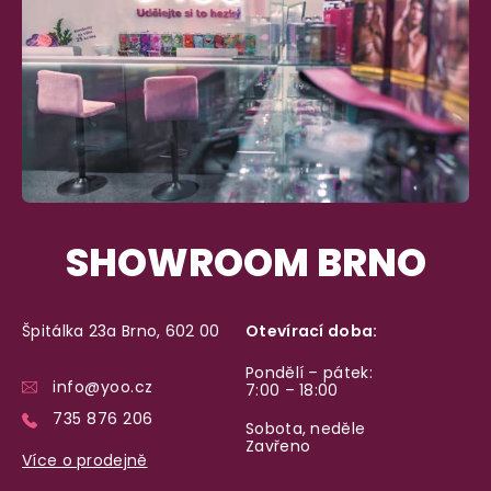
Garance vrácení peněz
Máte
30 dní
na bezplatné vrácení zboží
SHOWROOM BRNO
Špitálka 23a Brno, 602 00
Otevírací doba:
Pondělí – pátek:
info@yoo.cz
7:00 – 18:00
735 876 206
Sobota, neděle
Zavřeno
Více o prodejně