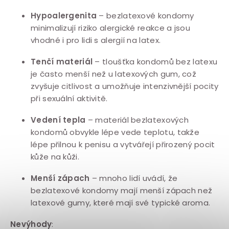
Hypoalergenita
– bezlatexové kondomy
minimalizují riziko alergické reakce a jsou
vhodné i pro lidi s alergií na latex.
Tenčí materiál
– tloušťka kondomů bez latexu
je často menší než u latexových gum, což
zvyšuje citlivost a umožňuje intenzivnější pocity
při sexuální aktivitě.
Vedení tepla
– materiál bezlatexových
kondomů obvykle lépe vede teplotu, takže
lépe přilnou k penisu a vytvářejí přirozený pocit
kůže na kůži.
Menší zápach
– mnoho lidí uvádí, že
bezlatexové kondomy mají menší zápach než
latexové gumy, které mají své typické aroma.
Nevýhody
: