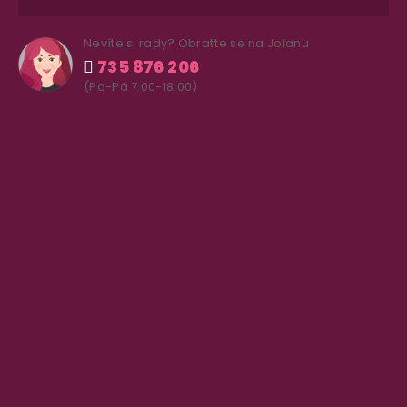
Nevíte si rady? Obraťte se na Jolanu
735 876 206
(Po-Pá 7.00-18.00)