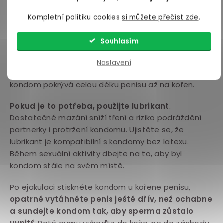
ostrými nehty nebo zuby. Snažte se ho vyjmout
opatrně a ne příliš rychle.
Kompletní politiku cookies
si můžete přečíst zde
.
Dejte si pozor, abyste kondom nasadili správnou
Souhlasím
stranou
. Držte kondom na konci za rezervoár,
vytlačte z něj prsty vzduch a pomalu srolujte
Nastavení
kondom dolů po penisu v plné erekci. Ujistěte se, že
kondom pokrývá celou délku penisu až na kořen.
Pokud je to potřeba, použijte lubrikant
.
Dostatečné mazání sníží tření a riziko podráždění
partnerky i protržení kondomu. Ujistěte se, že
lubrikant je kompatibilní s kondomy bez latexu.
Během sexuální aktivity dbejte na to, aby byl
kondom stále na svém místě.
Po ejakulaci stiskněte kondom u kořene penisu,
opatrně vytáhněte penis ještě dřív, než ochabne
a sundejte kondom tak, aby sperma zůstalo
uvnitř
. Poté gumu vyhoďte do koše, ne do záchodu.