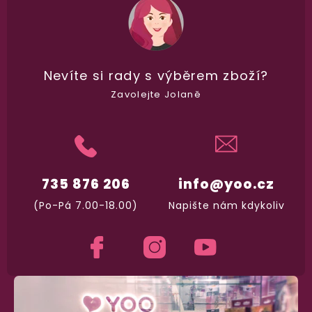
Nevíte si rady
s výběrem zboží?
98% spokojenost
Zavolejte Jolaně
dle
recenzí ověřených zakazníků
na Heuréce
100% diskrétní balení
735 876 206
info@yoo.cz
Nikdo nepozná, co jste si objednali. Mrkněte,
j
vypadá balíček
.
(Po-Pá 7.00-18.00)
Napište nám kdykoliv
Dodání do 2. dne
Na rychlosti záleží! Vše důležité máme sklade
a okamžitě odesíláme.