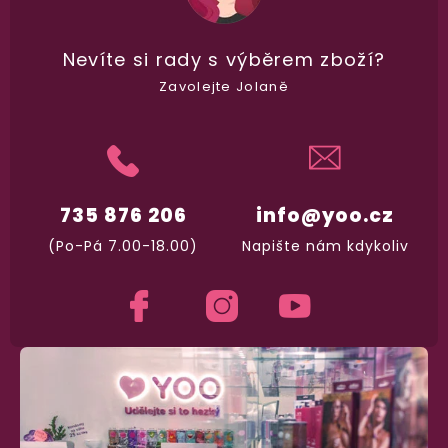
Nevíte si rady
s výběrem zboží?
98% spokojenost
Zavolejte Jolaně
dle
recenzí ověřených zakazníků
na Heuréce
100% diskrétní balení
Nikdo nepozná, co jste si objednali. Mrkněte,
j
735 876 206
info@yoo.cz
vypadá balíček
.
(Po-Pá 7.00-18.00)
Napište nám kdykoliv
Dodání do 2. dne
Na rychlosti záleží! Vše důležité máme sklade
a okamžitě odesíláme.
Garance vrácení peněz