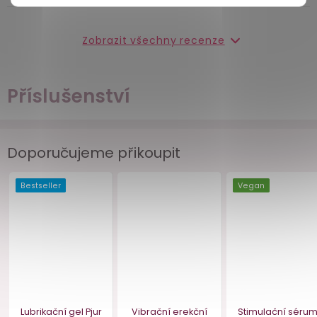
Zobrazit všechny recenze
Příslušenství
Doporučujeme přikoupit