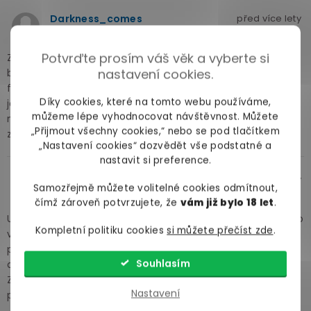
Darkness_comes
před více lety
Potvrďte prosím váš věk a vyberte si
Za všechny ty roky jsem vyzkoušel nekonečný množství
nastavení cookies.
bezlatexových kondomů a konečně jsem našel svýho
favorita. Kondomy se velmi dobře rolují a nepraskají. Vůně
Díky cookies, které na tomto webu používáme,
je v pořádku, kdysi to bývala totální hrůza. Už jsem si s
můžeme lépe vyhodnocovat návštěvnost. Můžete
nima užil mraky zábavných chvilek. Rozhodně doporučuju
„Přijmout všechny cookies,“ nebo se pod tlačítkem
zakoupit.
„Nastavení cookies“ dozvědět vše podstatné a
nastavit si preference.
DF
před více lety
Samozřejmě můžete volitelné cookies odmítnout,
čímž zároveň potvrzujete, že
vám již bylo 18 let
.
Uz me fakt stvaly kondomy z obchodu. Hlavne jak smrdi, to
Kompletní politiku cookies
si můžete přečíst zde
.
vzdycky uplne zabije naladu. Velikost a kvalita byly taky
problem. Tak jsem dal sanci tomuhle vzorku. Kondom je
Souhlasím
drasticky odlisny... jakoze ani necitim, ze ho mam na sobe.
Zadny zapach, velikost je perfektni a neroztrhl se. Ten
Nastavení
pocit je uzasny.