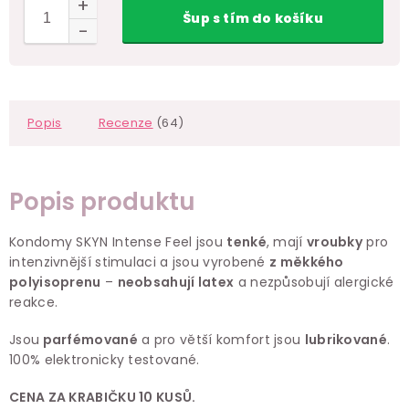
Šup
s tím
do košíku
Popis
Recenze
(64)
Popis produktu
Kondomy SKYN Intense Feel jsou
tenké
, mají
vroubky
pro
intenzivnější stimulaci a jsou vyrobené
z měkkého
polyisoprenu
–
neobsahují latex
a nezpůsobují alergické
reakce.
Jsou
parfémované
a pro větší komfort jsou
lubrikované
.
100% elektronicky testované.
CENA ZA KRABIČKU 10 KUSŮ.