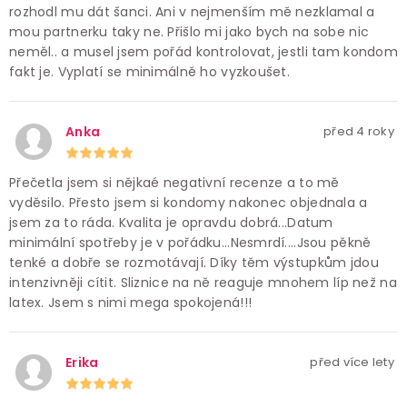
rozhodl mu dát šanci. Ani v nejmenším mě nezklamal a
mou partnerku taky ne. Přišlo mi jako bych na sobe nic
neměl.. a musel jsem pořád kontrolovat, jestli tam kondom
fakt je. Vyplatí se minimálně ho vyzkoušet.
Anka
před 4 roky
Přečetla jsem si nějkaé negativní recenze a to mě
vyděsilo. Přesto jsem si kondomy nakonec objednala a
jsem za to ráda. Kvalita je opravdu dobrá...Datum
minimální spotřeby je v pořádku...Nesmrdí....Jsou pěkně
tenké a dobře se rozmotávají. Díky těm výstupkům jdou
intenzivněji cítit. Sliznice na ně reaguje mnohem líp než na
latex. Jsem s nimi mega spokojená!!!
Erika
před více lety