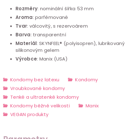
Rozměry
: nominální šířka 53 mm
Aroma
: parfémované
Tvar
: válcovitý, s rezervoárem
Barva
: transparentní
Materiál
: SKYNFEEL® (polyisopren), lubrikovaný
silikonovým gelem
Výrobce
: Manix (USA)
Kondomy bez latexu
Kondomy
Vroubkované kondomy
Tenké a ultratenké kondomy
Kondomy běžné velikosti
Manix
VEGAN produkty