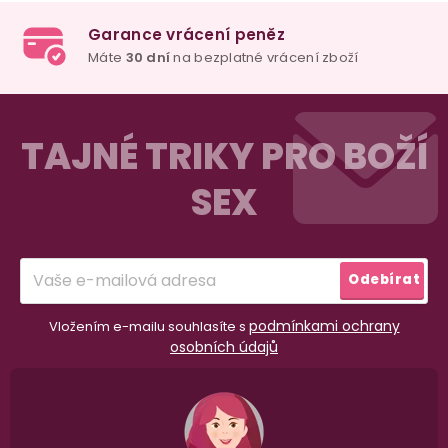
729
Kč
389
Kč
33
Detail
Detail
Deta
Z
á
TAJNÉ TRIKY PRO BOŽÍ
p
SEX
a
t
í
Odebírat
podmínkami ochrany
Vložením e-mailu souhlasíte s
osobních údajů