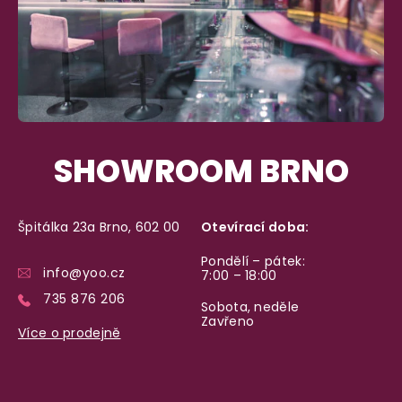
Máte
30 dní
na bezplatné vrácení zboží
SHOWROOM BRNO
Špitálka 23a Brno, 602 00
Otevírací doba:
Pondělí – pátek:
info@yoo.cz
7:00 – 18:00
735 876 206
Sobota, neděle
Zavřeno
Více o prodejně