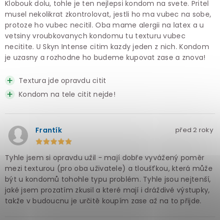
Klobouk dolu, tohle je ten nejlepsi kondom na svete. Pritel
musel nekolikrat zkontrolovat, jestli ho ma vubec na sobe,
protoze ho vubec necitil. Oba mame alergii na latex a u
vetsiny vroubkovanych kondomu tu texturu vubec
necitite. U Skyn Intense citim kazdy jeden z nich. Kondom
je uzasny a rozhodne ho budeme kupovat zase a znova!
Textura jde opravdu citit
Kondom na tele citit nejde!
Frantík
před 2 roky
Tyhle jsem si opravdu užil - mají dobře vyvážený poměr
mezi texturou (pro oba uživatele) a tloušťkou, která může
být u kondomů tohohle typu problém. Tyhle jsou nejtenší,
jaké jsem prozatím zkusil a které mají i dráždivé výstupky,
takže v budoucnu je určitě koupím zase až na to přijde.