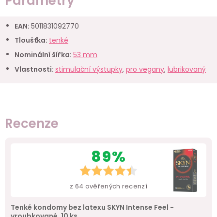
Parametry
EAN
:
5011831092770
Tloušťka
:
tenké
Nominální šířka
:
53 mm
Vlastnosti
:
stimulační výstupky
,
pro vegany
,
lubrikovaný
Recenze
89%
z
64
ověřených recenzí
Tenké kondomy bez latexu SKYN Intense Feel -
vroubkované, 10 ks