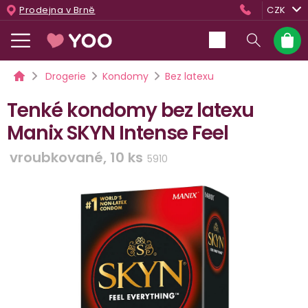
Přejít
Prodejna v Brně
CZK
na
obsah
Nákup
košík
Domů
Drogerie
Kondomy
Bez latexu
Tenké kondomy bez latexu
Manix SKYN Intense Feel
vroubkované, 10 ks
5910