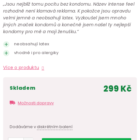
„Jsou nejblíž tomu pocitu bez kondomu. Název intense feel
rozhodně není klamavá reklama. K pokožce jsou opravdu
velmi jemné a neobsahují latex. Vyzkoušel jsem mnoho
jiných značek kondomů a konečně jsem našel ty nejlepší
kondomy pro mě a moji ženušku.”
neobsahují latex
vhodné i pro alergiky
Více o produktu
299 Kč
skladem
Měr
cen
Možnosti dopravy
Dodáváme v
diskrétním balení