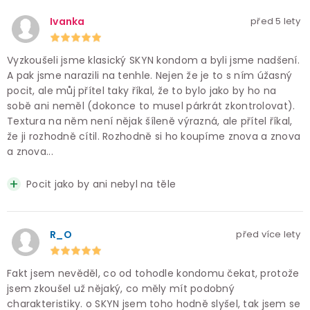
Ivanka
před 5 lety
Vyzkoušeli jsme klasický SKYN kondom a byli jsme nadšení.
A pak jsme narazili na tenhle. Nejen že je to s ním úžasný
pocit, ale můj přítel taky říkal, že to bylo jako by ho na
sobě ani neměl (dokonce to musel párkrát zkontrolovat).
Textura na něm není nějak šíleně výrazná, ale přítel říkal,
že ji rozhodně cítil. Rozhodně si ho koupíme znova a znova
a znova...
Pocit jako by ani nebyl na těle
R_O
před více lety
Fakt jsem nevěděl, co od tohodle kondomu čekat, protože
jsem zkoušel už nějaký, co měly mít podobný
charakteristiky. o SKYN jsem toho hodně slyšel, tak jsem se