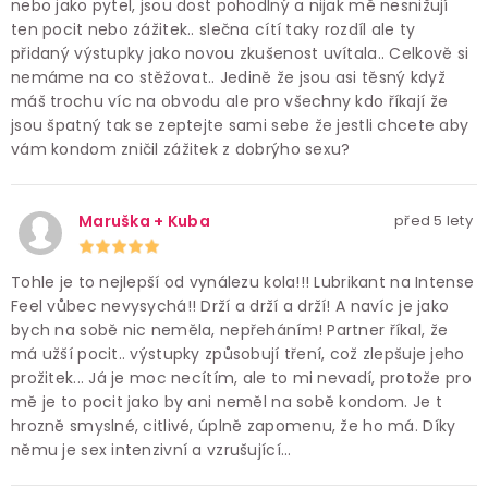
nebo jako pytel, jsou dost pohodlný a nijak mě nesnižují
ten pocit nebo zážitek.. slečna cítí taky rozdíl ale ty
přidaný výstupky jako novou zkušenost uvítala.. Celkově si
nemáme na co stěžovat.. Jedině že jsou asi těsný když
máš trochu víc na obvodu ale pro všechny kdo říkají že
jsou špatný tak se zeptejte sami sebe že jestli chcete aby
vám kondom zničil zážitek z dobrýho sexu?
Maruška + Kuba
před 5 lety
Tohle je to nejlepší od vynálezu kola!!! Lubrikant na Intense
Feel vůbec nevysychá!! Drží a drží a drží! A navíc je jako
bych na sobě nic neměla, nepřeháním! Partner říkal, že
má užší pocit.. výstupky způsobují tření, což zlepšuje jeho
prožitek... Já je moc necítím, ale to mi nevadí, protože pro
mě je to pocit jako by ani neměl na sobě kondom. Je t
hrozně smyslné, citlivé, úplně zapomenu, že ho má. Díky
němu je sex intenzivní a vzrušující...