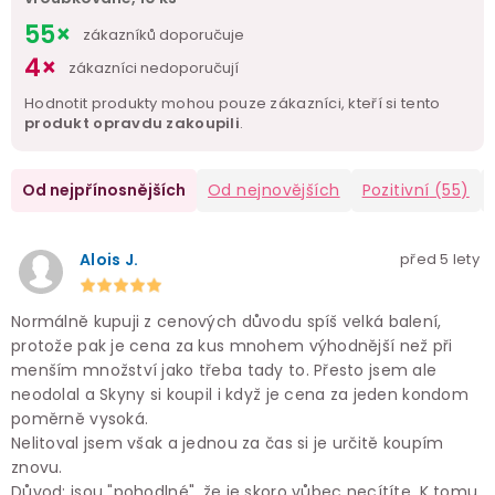
55×
zákazníků doporučuje
4×
zákazníci nedoporučují
Hodnotit produkty mohou pouze zákazníci, kteří si tento
produkt opravdu zakoupili
.
Od nejpřínosnějších
Od nejnovějších
Pozitivní
(55)
Alois J.
před 5 lety
Normálně kupuji z cenových důvodu spíš velká balení,
protože pak je cena za kus mnohem výhodnější než při
menším množství jako třeba tady to. Přesto jsem ale
neodolal a Skyny si koupil i když je cena za jeden kondom
poměrně vysoká.
Nelitoval jsem však a jednou za čas si je určitě koupím
znovu.
Důvod: jsou "pohodlné", že je skoro vůbec necítíte. K tomu