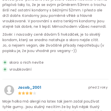
přispívá taky to, že je se svým průměrem 53mm o trochu
širší než ostatní kondomy s běžnými 52mm. I přesto ale
drží dobře. Kondomy jsou poměrně vlhké a hlavně
vroubkované. V porovnání s extra tenkými kondomy jsou
stejně tak dobré, ne li lepší. Mimochodem vůbec nesmrdí.
Závěr: i navzodry ceně dávám 5 hvězdiček, je to skvělý
kondom, který se snadno natahuje a skoro nejde cítit.
Jo, a nejsem vegan, ale živočišné přísady nepotřebuju (v
popisku je, že jsou vhodné pro vegany:-))
skoro o nich nevíte
vroubkování
Jacob_2001
před 2 roky
Moje holka má alergii na latex tak jsem začal používat
tyhle gumy.. jsou slušný necítím že by byli nějak tlustý