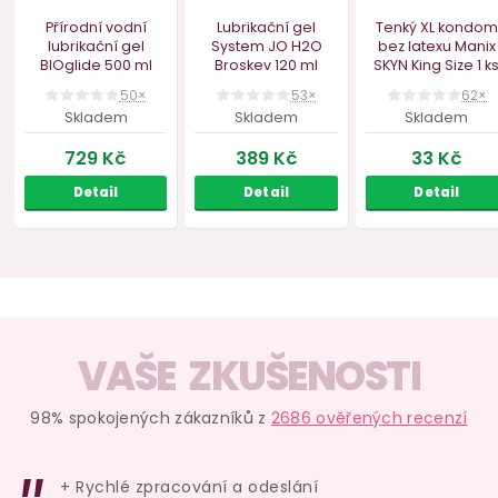
Bestseller
Vegan
Lubrikační gel Pjur
Vibrační erekční
Stimulačn
med NATURAL
100
kroužek Dorcel
na klitoris
ml
Power Clit
Earth In
VZOREK,
VAŠE ZKUŠENOSTI
skladem
skladem
do
98% spokojených zákazníků z
2686 ověřených recenzí
279 Kč
299 Kč
79 
Do košíku
Do košíku
Deta
+ Rychlé zpracování a odeslání