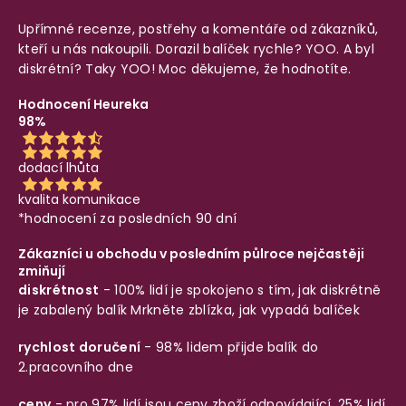
Upřímné recenze, postřehy a komentáře od zákazníků,
kteří u nás nakoupili. Dorazil balíček rychle? YOO. A byl
diskrétní? Taky YOO! Moc děkujeme, že hodnotíte.
Hodnocení Heureka
98%
dodací lhůta
kvalita komunikace
*hodnocení za posledních 90 dní
Zákazníci u obchodu v posledním půlroce nejčastěji
zmiňují
diskrétnost
- 100% lidí je spokojeno s tím, jak diskrétně
je zabalený balík
Mrkněte zblízka, jak vypadá balíček
rychlost doručení
- 98% lidem přijde balík do
2.pracovního dne
ceny
- pro 97% lidí jsou ceny zboží odpovídající, 25% lidí