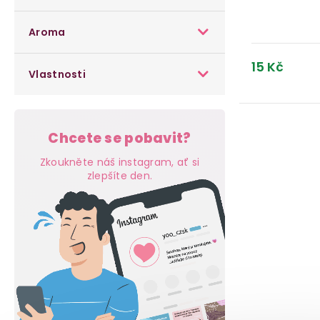
a
u
u
n
k
Aroma
k
e
t
15 Kč
t
Vlastnosti
l
ů
ů
Chcete se pobavit?
Zkoukněte náš instagram, ať si
zlepšíte den.