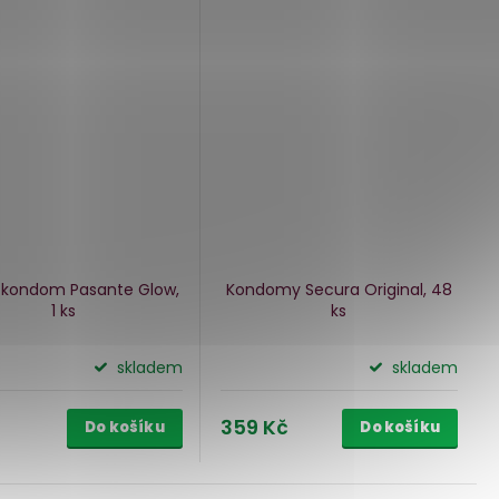
í kondom Pasante Glow,
Kondomy Secura Original, 48
1 ks
ks
skladem
skladem
359 Kč
Do košíku
Do košíku