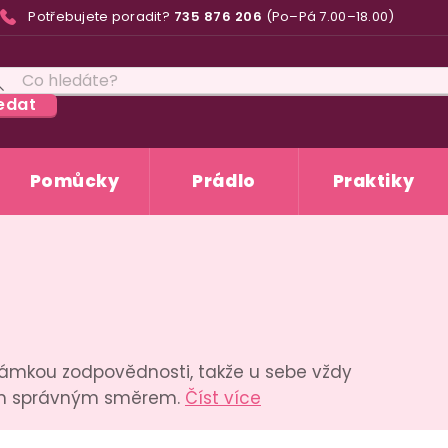
Potřebujete poradit?
735 876 206
(Po–Pá 7.00–18.00)
edat
Pomůcky
Prádlo
Praktiky
známkou zodpovědnosti, takže u sebe vždy
tím správným směrem.
Číst více