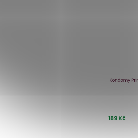
Kondomy Prim
189 Kč