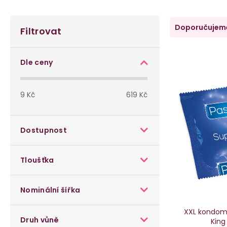
P
Ř
Doporučujem
Filtrovat
o
a
V
s
z
Dle ceny
ý
t
e
p
9
Kč
619
Kč
r
n
i
a
í
Dostupnost
s
n
p
p
Tloušťka
n
r
r
í
o
Nominální šířka
o
p
d
XXL kondom
d
Druh vůně
King