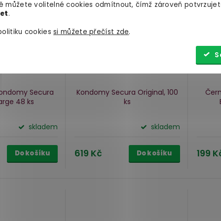
 můžete volitelné cookies odmítnout, čímž zároveň potvrzujet
let
.
olitiku cookies
si můžete přečíst zde
.
S
 kondomy Secura
Kondomy Secura Original, 100
Čer
Large
48 ks
ks
skladem
skladem
619 Kč
199 K
Do košíku
Do košíku