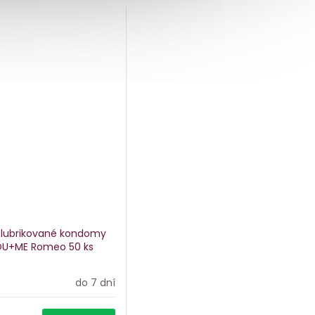
a lubrikované kondomy
OU+ME Romeo
50 ks
do 7 dní