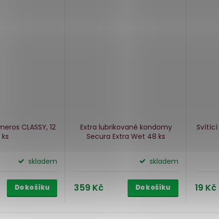
eros CLASSY, 12
Extra lubrikované kondomy
Svítíc
ks
Secura Extra Wet
48 ks
skladem
skladem
359 Kč
19 Kč
Do košíku
Do košíku