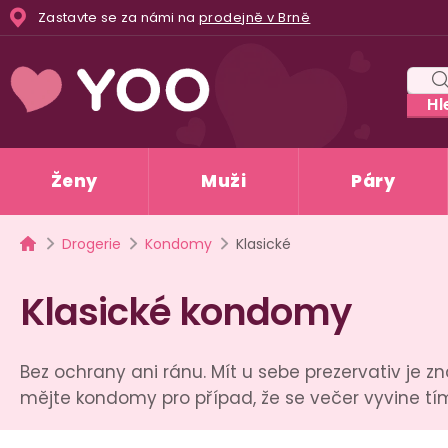
Přejít
Zastavte se za námi na
prodejně v Brně
na
obsah
Hl
Ženy
Muži
Páry
Domů
Drogerie
Kondomy
Klasické
Klasické kondomy
Bez ochrany ani ránu. Mít u sebe prezervativ je 
mějte kondomy pro případ, že se večer vyvine 