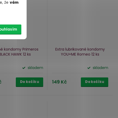
e, že
vám
ouhlasím
né kondomy Primeros
Extra lubrikované kondomy
BLACK HAWK
12 ks
YOU+ME Romeo
12 ks
skladem
skladem
č
149 Kč
Do košíku
Do košíku