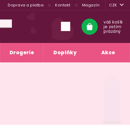
Doprava a platba
Kontakt
Magazín
CZK
váš košík
je zatím
Nákupní
prázdný
košík
Drogerie
Doplňky
Akce