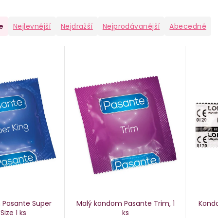
e
Nejlevnější
Nejdražší
Nejprodávanější
Abecedně
 Pasante Super
Malý kondom Pasante Trim, 1
Kondo
 Size
1 ks
ks