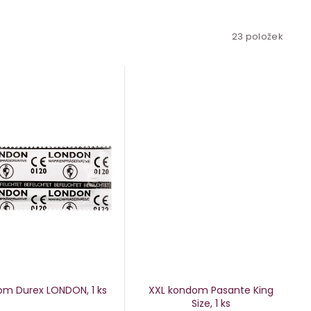
23
položek
m Durex LONDON, 1 ks
XXL kondom Pasante King
Size, 1 ks