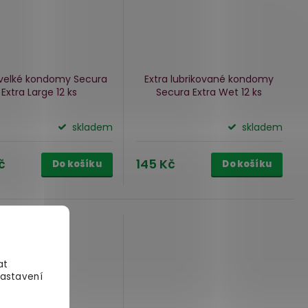
 velké kondomy Secura
Extra lubrikované kondomy
Extra Large
12 ks
Secura Extra Wet
12 ks
skladem
skladem
č
145 Kč
Do košíku
Do košíku
at
Nastavení