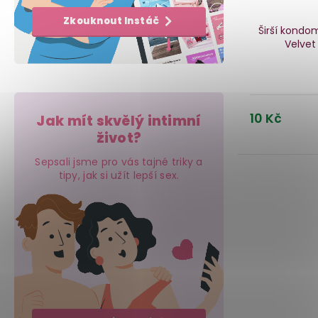
Zkouknout Instáč
Širší kondo
Velve
10 Kč
Jak mít skvělý intimní
život?
Sepsali jsme pro vás tajné triky a
tipy, jak si užít lepší sex.