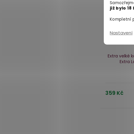
Samozřejmě
již bylo 18 
Kompletní p
Nastavení
Extra velké
Extra 
359 Kč