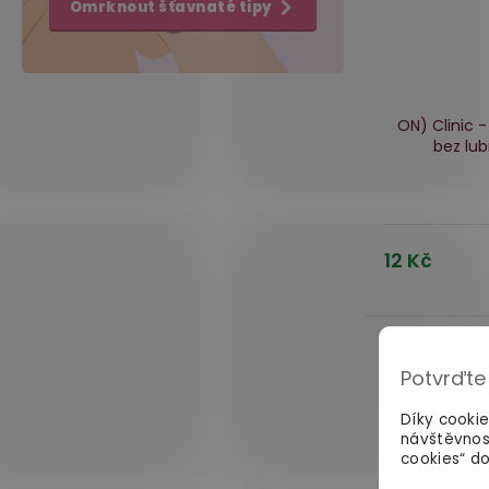
Omrknout šťavnaté tipy
ON) Clinic 
bez lub
12 Kč
Potvrďte
Díky cooki
návštěvnos
cookies“ do