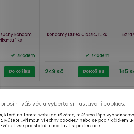
- suchý kondom
Kondomy Durex Classic, 12 ks
Extra
rikantu
1 ks
skladem
skladem
249 Kč
145 K
Do košíku
Do košíku
 prosím váš věk a vyberte si nastavení cookies.
es, které na tomto webu používáme, můžeme lépe vyhodnocov
t. Můžete „Přijmout všechny cookies,“ nebo se pod tlačítkem „
zvědět vše podstatné a nastavit si preference.