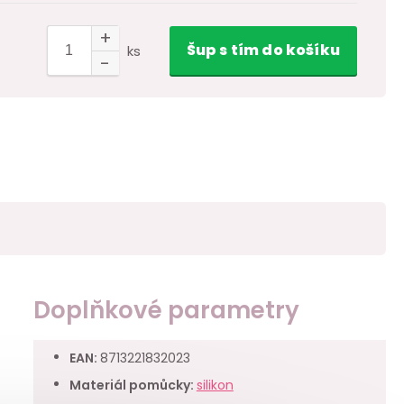
Šup
s tím
do košíku
ks
Doplňkové parametry
EAN
:
8713221832023
Materiál pomůcky
:
silikon