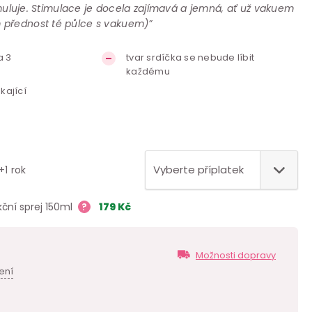
timuluje. Stimulace je docela zajímavá a jemná, ať už vakuem
 přednost té půlce s vakuem)”
a 3
tvar srdíčka se nebude líbit
každému
kající
+1 rok
kční sprej 150ml
?
179
Kč
Možnosti dopravy
ení