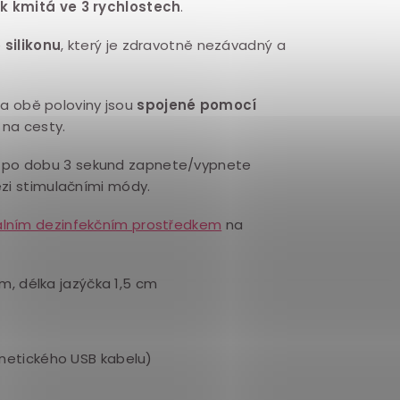
k kmitá ve
3 rychlostech
.
e
silikonu
, který je zdravotně nezávadný a
a obě poloviny jsou
spojené pomocí
 na cesty.
a po dobu 3 sekund zapnete/vypnete
ezi stimulačními módy.
álním dezinfekčním prostředkem
na
cm, délka jazýčka 1,5 cm
gnetického USB kabelu)