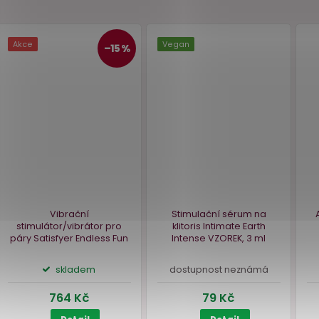
ur
Třpytivé samolepky na
Stimulační sérum
bradavky Cottelli
červené
klitoris Intimate Ea
Intense
VZOREK, 3
skladem
dostupnost nezn
89 Kč
79 Kč
Do košíku
Detail
Akce
Vegan
–15 %