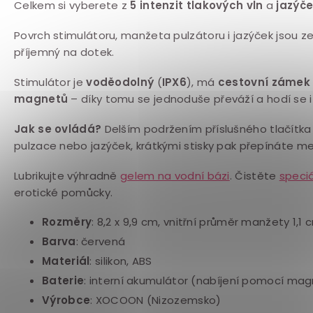
Celkem si vyberete z
5 intenzit tlakových vln
a
jazýče
Povrch stimulátoru, manžeta pulzátoru i jazýček jsou z
příjemný na dotek.
Stimulátor je
voděodolný
(
IPX6
), má
cestovní zámek
magnetů
– díky tomu se jednoduše převáží a hodí se i
Jak se ovládá?
Delším podržením příslušného tlačítk
pulzace nebo jazýček, krátkými stisky pak přepínáte m
Lubrikujte výhradně
gelem na vodní bázi
. Čistěte
speci
erotické pomůcky.
Rozměry
: 8,2 x 9,9 cm, vnitřní průměr manžety 1,1 
Barva
: červená
Materiál
: silikon, ABS
Baterie
: interní akumulátor (nabíjení pomocí ma
Výrobce
:
XOCOON (Nizozemsko)