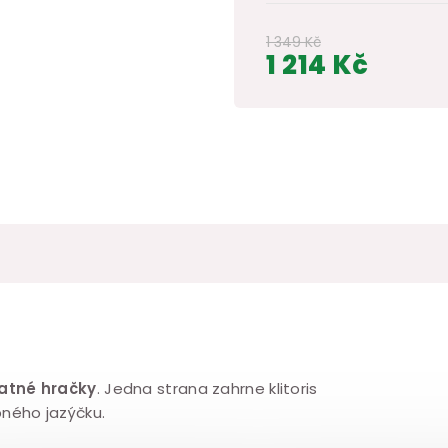
1 349 Kč
1 214 Kč
Měrná
cena:
atné hračky
. Jedna strana zahrne klitoris
ého jazýčku.