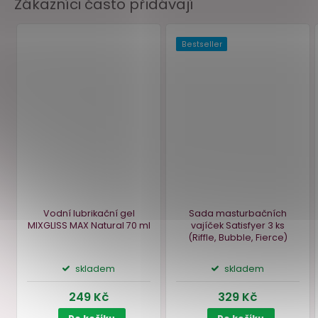
Zákazníci často přidávají
Antibakteriální sprej na
Vodní lubrikační gel Pj
erotické pomůcky
WOMAN Aloe
100 ml
Sensuva Think Clean
Thoughts
125 ml
skladem
skladem
289 Kč
249 Kč
Do košíku
Do košíku
Bestseller