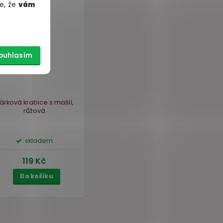
e, že
vám
ouhlasím
Akce
–25 %