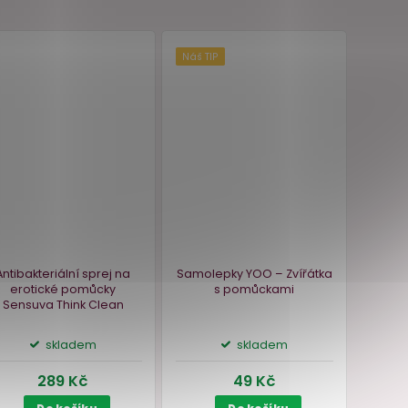
 na
Dárková krabice s mašlí,
rth
růžová
 ml
ámá
skladem
119 Kč
Do košíku
Náš TIP