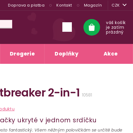
Doprava a platba
Kontakt
Magazín
CZK
váš košík
je zatím
Nákupní
prázdný
košík
Drogerie
Doplňky
Akce
rtbreaker 2-in-1
10581
roduktu
ačky ukryté v jednom srdíčku
rosto fantastický. Všem něžným polovičkám se určitě bude