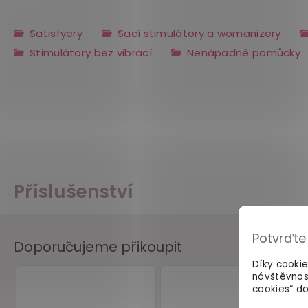
Satisfyery
Sací stimulátory a womanizery
Stimulátory bez vibrací
Nenápadné pomůcky
Příslušenství
Potvrďte
Doporučujeme přikoupit
Díky cooki
návštěvnos
cookies“ do