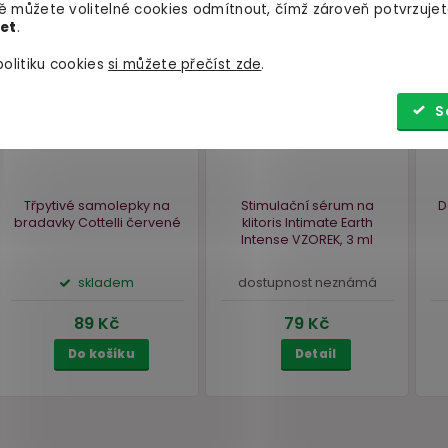
 můžete volitelné cookies odmítnout, čímž zároveň potvrzujet
let
.
olitiku cookies
si můžete přečíst zde
.
S
Vegan