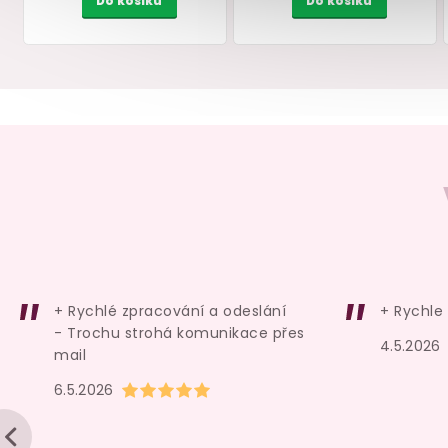
Vodní lubrikační gel
Sada masturbačníc
MIXGLISS MAX Natural
70 ml
vajíček Satisfyer
3 ks
(Riffle, Bubble, Fierce
skladem
skladem
+ Rychlé zpracování a odeslání
+ Rychle
249 Kč
329 Kč
- Trochu strohá komunikace přes
4.5.2026
Do košíku
Do košíku
mail
Hodnocení obchodu je 5 z 5 hvězdiček.
6.5.2026