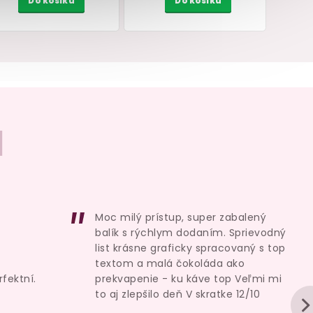
I
 na
Antibakteriální sprej na
Samolepky YOO – 
rth
erotické pomůcky
s pomůcka
 ml
Sensuva Think Clean
Thoughts
125 ml
ámá
skladem
sklade
Moc milý prístup, super zabalený
289 Kč
49 Kč
balík s rýchlym dodaním. Sprievodný
Do košíku
Do košík
list krásne graficky spracovaný s top
textom a malá čokoláda ako
rfektní.
prekvapenie - ku káve top Veľmi mi
to aj zlepšilo deň V skratke 12/10
u je 5 z 5 hvězdiček.