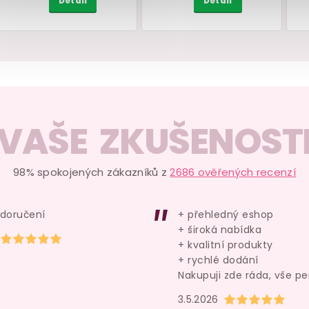
VAŠE ZKUŠENOST
h
Vibrační
Stimulační sérum
stimulátor/vibrátor pro
klitoris Intimate Ea
)
páry Satisfyer Endless Fun
Intense
VZOREK, 3
Black
98% spokojených zákazníků z
2686 ověřených recenzí
skladem
dostupnost nezn
 doručení
+ přehledný eshop
764 Kč
79 Kč
+ široká nabídka
Hodnocení obchodu je 5 z 5 hvězdiček.
Detail
Detail
+ kvalitní produkty
+ rychlé dodání
Nakupuji zde ráda, vše pe
Hodnocení obchod
3.5.2026