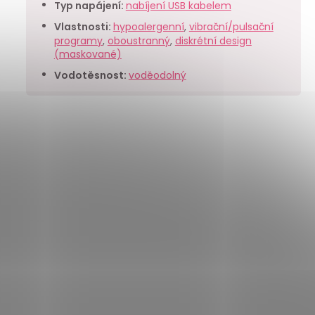
Typ napájení
:
nabíjení USB kabelem
Vlastnosti
:
hypoalergenní
,
vibrační/pulsační
programy
,
oboustranný
,
diskrétní design
(maskované)
Vodotěsnost
:
voděodolný