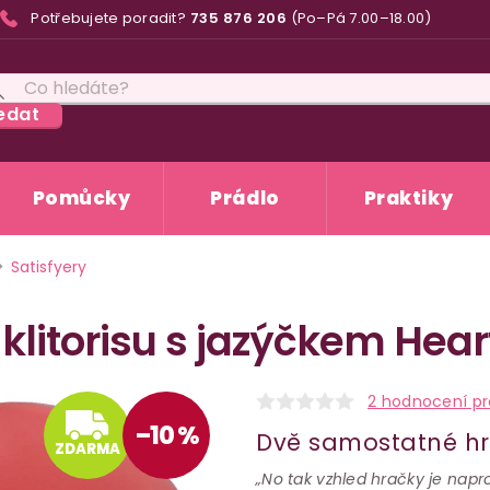
Potřebujete poradit?
735 876 206
(Po–Pá 7.00–18.00)
edat
Pomůcky
Prádlo
Praktiky
Satisfyery
klitorisu s jazýčkem Hea
ZDARMA
2 hodnocení p
–10 %
Dvě samostatné hr
ZDARMA
„No tak vzhled hračky je nap