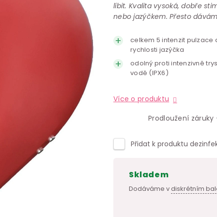
líbit. Kvalita vysoká, dobře s
nebo jazýčkem. Přesto dávám
celkem 5 intenzit pulzace 
rychlosti jazýčka
odolný proti intenzivně trys
vodě (IPX6)
Více o produktu
Prodloužení záruky 
Přidat k produktu dezinfe
skladem
Dodáváme v
diskrétním bal