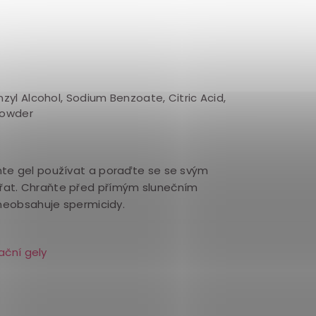
zyl Alcohol, Sodium Benzoate, Citric Acid,
Powder
aňte gel používat a poraďte se se svým
řat. Chraňte před přímým slunečním
 neobsahuje spermicidy.
kační gely