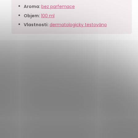
Aroma
:
bez parfemace
Objem
:
100 ml
Vlastnosti
:
dermatologicky testováno