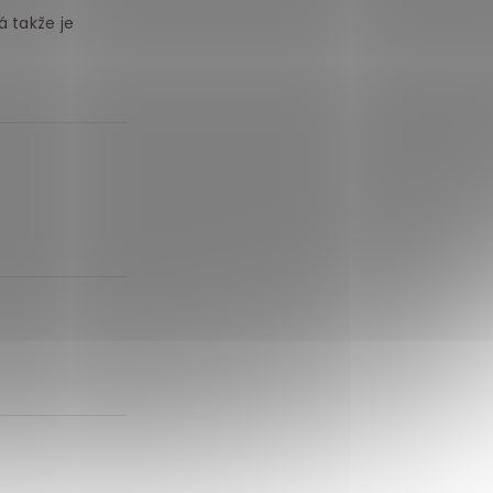
á takže je