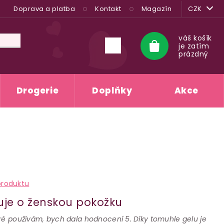
Doprava a platba
Kontakt
Magazín
CZK
váš košík
je zatím
Nákupní
prázdný
košík
Drogerie
Doplňky
Akce
produktu
uje o ženskou pokožku
ré používám, bych dala hodnocení 5. Díky tomuhle gelu je