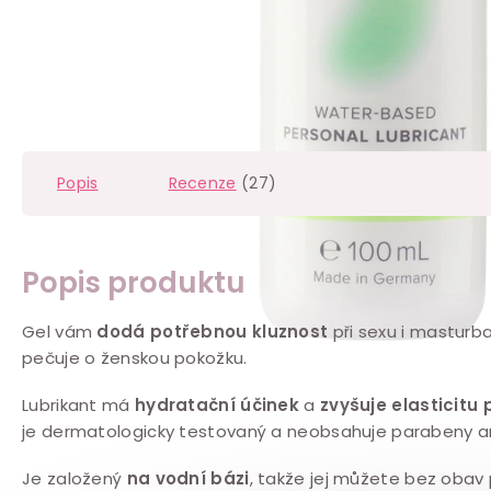
Popis
Recenze
(27)
Popis produktu
Gel vám
dodá potřebnou kluznost
při sexu i masturba
pečuje o ženskou pokožku.
Lubrikant má
hydratační účinek
a
zvyšuje elasticitu
je dermatologicky testovaný a neobsahuje parabeny an
Je založený
na vodní bázi
, takže jej můžete bez obav