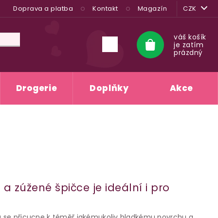
Doprava a platba
Kontakt
Magazín
CZK
váš košík
je zatím
Nákupní
prázdný
košík
Drogerie
Doplňky
Akce
 a zúžené špičce je ideální i pro
erá se přicucne k téměř jakémukoliv hladkému povrchu a