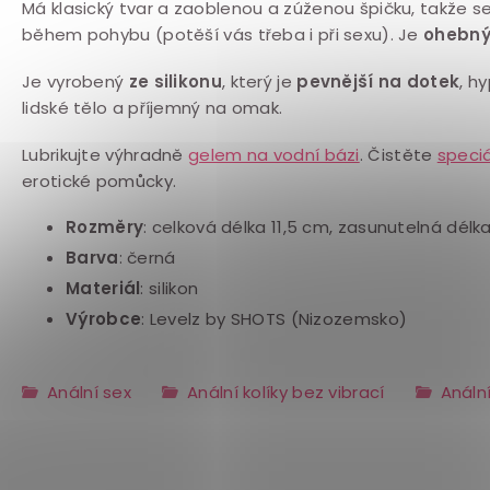
Má klasický tvar a zaoblenou a zúženou špičku, takže se
během pohybu (potěší vás třeba i při sexu). Je
ohebn
Je vyrobený
ze silikonu
, který je
pevnější na dotek
, h
lidské tělo a příjemný na omak.
Lubrikujte výhradně
gelem na vodní bázi
. Čistěte
speci
erotické pomůcky.
Rozměry
: celková délka 11,5 cm, zasunutelná dél
Barva
: černá
Materiál
: silikon
Výrobce
: Levelz by SHOTS (Nizozemsko)
Anální sex
Anální kolíky bez vibrací
Anální