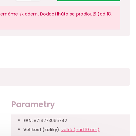
ů nemáme skladem. Dodací lhůta se prodlouží (od 18.
Parametry
EAN
:
8714273065742
Velikost (kolíky)
:
velké (nad 10 cm)