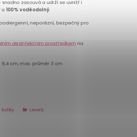
 snadno zasouvá a udrží se uvnitř i
ý
a
100% voděodolný
.
ypoalergenní, neporézní, bezpečný pro
álním dezinfekčním prostředkem
na
ka 9,4 cm, max. průměr 3 cm
 kolíky
Levelz