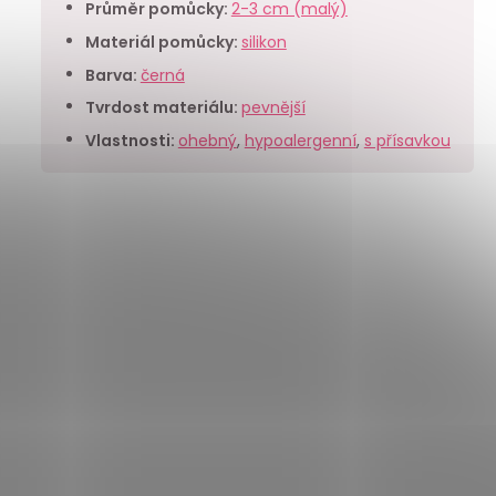
Průměr pomůcky
:
2-3 cm (malý)
Materiál pomůcky
:
silikon
Barva
:
černá
Tvrdost materiálu
:
pevnější
Vlastnosti
:
ohebný
,
hypoalergenní
,
s přísavkou