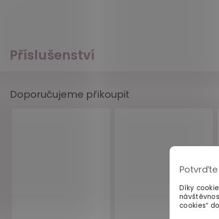
Příslušenství
Doporučujeme přikoupit
Potvrďte
Díky cooki
návštěvnos
cookies“ do