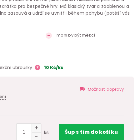
 zarážka pro bezpečné hry. Má klasický tvar a zaoblenou a
dno zasouvá a udrží se uvnitř i během pohybu (potěší vás
mohl by být měkčí
fekční ubrousky
?
10
Kč
/ks
Možnosti dopravy
ení
Šup
s tím
do košíku
ks