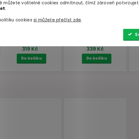
 můžete volitelné cookies odmítnout, čímž zároveň potvrzujet
let
.
olitiku cookies
si můžete přečíst zde
.
S
Anální sprej EROS Explorer
Čisticí sprej na an
Man
s uvolňujícím a
pomůcky Bathmate
chladivým efektem, 30 ml
skladem
skladem
319 Kč
339 Kč