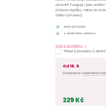
zároveň funguje i jako anální
zúženou špičku, takže se sna
třeba i při sexu).
silná přísavka
z ohebného silikonu
Více o produktu
Přidat k produktu 2 dezin
od 18. 8.
Dodáváme v
diskrétním bal
229 Kč
Měrná