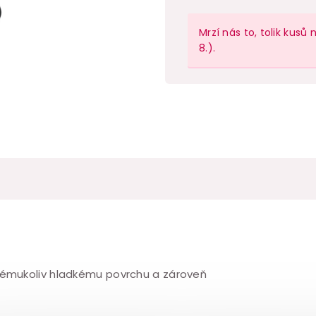
cena:
Mrzí nás to, tolik kus
8.).
akémukoliv hladkému povrchu a zároveň