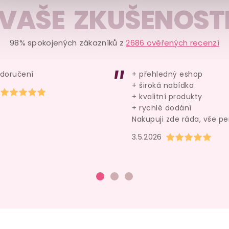
y
Extra silný krém na erekci
Anální vodní lubrikač
VAŠE ZKUŠENOST
.0
TauriX special
40 ml
Pjur BACK DOOR
Moisturising
100 
98% spokojených zákazníků z
2686 ověřených recenzí
skladem
skladem
449 Kč
299 Kč
 doručení
+ přehledný eshop
+ široká nabídka
Do košíku
Do košíku
Hodnocení obchodu je 5 z 5 hvězdiček.
+ kvalitní produkty
+ rychlé dodání
Nakupuji zde ráda, vše pe
Hodnocení obchod
3.5.2026