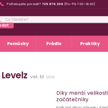
Potřebujete poradit?
735 876 206
(Po–Pá 7.00–18.00)
edat
Pomůcky
Prádlo
Praktiky
 Levelz
vel. M
12529
Díky menší velikosti
začátečníky
Kolík má silnou přísavku, kt