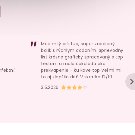
ní gel
I
ml
Moc milý prístup, super zabalený
balík s rýchlym dodaním. Sprievodný
list krásne graficky spracovaný s top
textom a malá čokoláda ako
rfektní.
prekvapenie - ku káve top Veľmi mi
to aj zlepšilo deň V skratke 12/10
u je 5 z 5 hvězdiček.
Hodnocení obchodu je 4 z 5 hvězd
3.5.2026