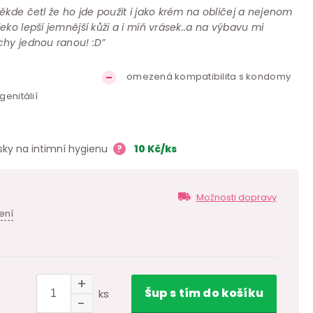
ěkde četl že ho jde použít i jako krém na obličej a nejenom
ko lepší jemnější kůži a i míň vrásek..a na výbavu mi
chy jednou ranou! :D”
omezená kompatibilita s kondomy
enitálií
sky na intimní hygienu
?
10
Kč
/ks
Možnosti dopravy
ení
Šup
s tím
do košíku
ks