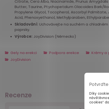
Citrate,
Cera Alba,
Niacinamide,
Prunus Amygdalis D
Butter,
Taurine, Ptychopetalum Olacoides Bark/Roo
Propylene Glycol, Tocopherol, Ascorbyl Palmitate, 
Acid,
Phenoxyethanol,
Methylparaben, Ethylparabe
Skladování
: Uchovávejte na suchém a chladném 
paprsky.
Výrobce:
JoyDivision (Německo)
Gely na erekci
Podpora erekce
Krémy a 
JoyDivision
Potvrďte
Recenze
Díky cooki
návštěvnos
cookies“ do