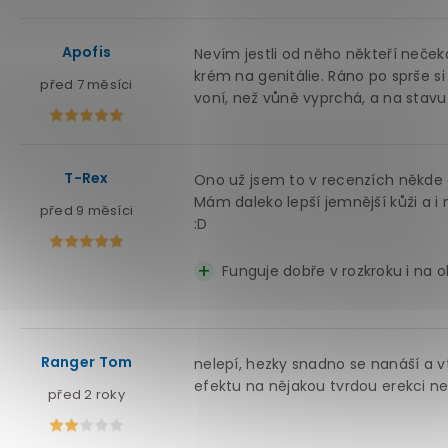
Apofis
Nevím jestli od něho někteří neček
krém na genitálie. Ráno po sprše s
před 7 měsíci
voní, než vůně vyprchá, a na stavu p
T-Rex
Ono už jsem to v recenzích někde če
Mám daleko lepší jemnější kůži a i
před 9 měsíci
:D
Funguje dobře v rozkroku i na ob
Ranger Tom
nelepí, hezky snadno se nanáší a vtí
efektu na nějakou tvrdou erekci ne
před 2 roky