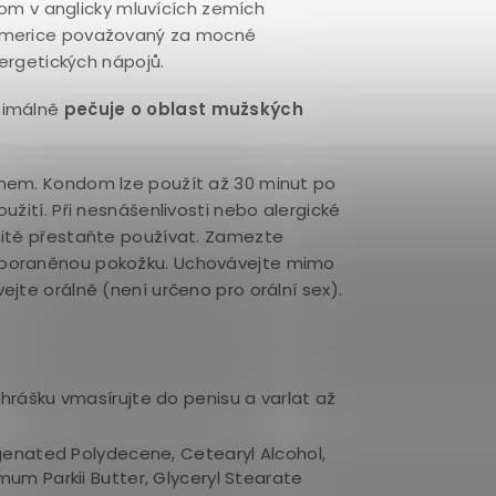
trom v anglicky mluvících zemích
 Americe považovaný za mocné
nergetických nápojů.
timálně
pečuje o oblast mužských
domem. Kondom lze použít až 30 minut po
žití. Při nesnášenlivosti nebo alergické
žitě přestaňte používat. Zamezte
 poraněnou pokožku. Uchovávejte mimo
jte orálně (není určeno pro orální sex).
hrášku vmasírujte do penisu a varlat až
enated Polydecene,
Cetearyl Alcohol,
um Parkii Butter, Glyceryl Stearate