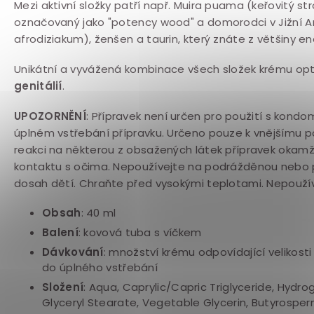
Mezi aktivní složky patří např. Muira puama (keřovitý s
označovaný jako "potency wood" a domorodci v Jižní
afrodiziakum), ženšen a taurin, který znáte z většiny e
Unikátní a vyvážená kombinace všech složek krému op
genitálií
.
UPOZORNĚNÍ
: Přípravek není určen pro použití s kon
úplném vstřebání přípravku. Určeno pouze k vnějšímu pou
reakci na některou z obsažených látek přípravek okam
kontaktu s očima. Nepoužívejte na podrážděnou nebo
dosah dětí. Chraňte před vysokými teplotami. Nepoužíve
Obsah
: 40 ml
Balení
: kovová
tuba s víčkem
Dávkování
:
množství krému odpovídající velikosti 
do úplného vstřebání
Složení
: Aqua,
Caprylic/Capric Triglyceride,
Hydrog
Glyceryl Stearate, Vegetable Glycerin,
Butyrosperm