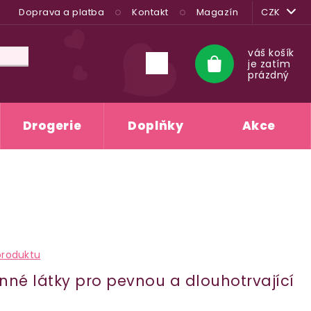
Doprava a platba
Kontakt
Magazín
CZK
váš košík
je zatím
Nákupní
prázdný
košík
Drogerie
Doplňky
Akce
produktu
nné látky pro pevnou a dlouhotrvající