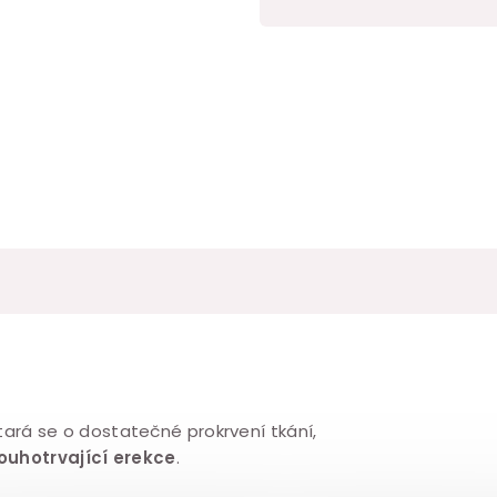
cena:
tará se o dostatečné prokrvení tkání,
louhotrvající erekce
.