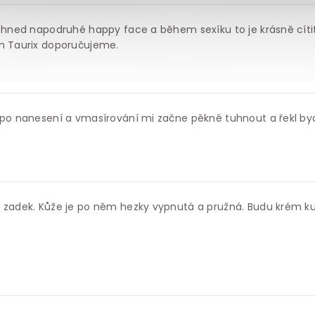
l hned napodruhé happy face a během sexíku to je krásně cítit
ém Taurix doporučujeme.
 po nanesení a vmasírování mi začne pěkně tuhnout a řekl byc
a zadek. Kůže je po něm hezky vypnutá a pružná. Budu krém ku