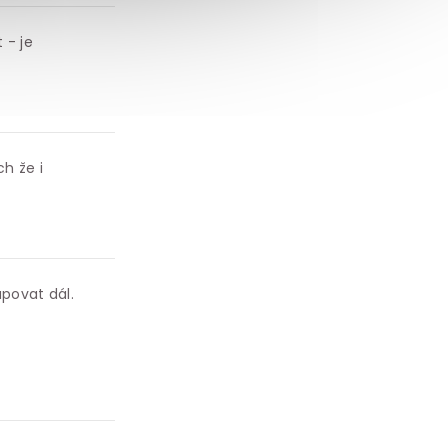
 - je
h že i
povat dál.