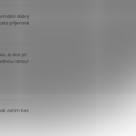
normální dobrý
ocela příjemně
u...a ono jo!
jednou ranou!
inak zatím bez