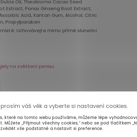
ulcis Oil,
Theobroma Cacao Seed
t Extract, Panax Ginseng Root Extract,
Ascorbic Acid, Xantan Gum, Alcohol, Citric
n, Propylparaben
místě. Uchovávejte mimo přímé sluneční
gely na zvětšení penisu
 prosím váš věk a vyberte si nastavení cookies.
es, které na tomto webu používáme, můžeme lépe vyhodnocov
t. Můžete „Přijmout všechny cookies,“ nebo se pod tlačítkem „
zvědět vše podstatné a nastavit si preference.