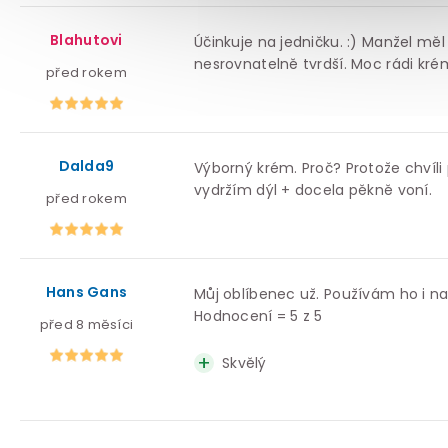
Blahutovi
Účinkuje na jedničku. :) Manžel mě
nesrovnatelně tvrdší. Moc rádi kr
před rokem
Dalda9
Výborný krém. Proč? Protože chvíli
vydržím dýl + docela pěkně voní.
před rokem
Hans Gans
Můj oblíbenec už. Používám ho i n
Hodnocení = 5 z 5
před 8 měsíci
Skvělý