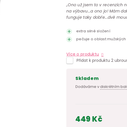
„Ono už jsem to v recenzích n
na výbavu...a ono jo! Mám dale
funguje taky dobře...dvě mou
extra silné složení
pečuje o oblast mužských g
Více o produktu
Přidat k produktu 2 ubrou
skladem
Dodáváme v
diskrétním bal
449 Kč
Měrná