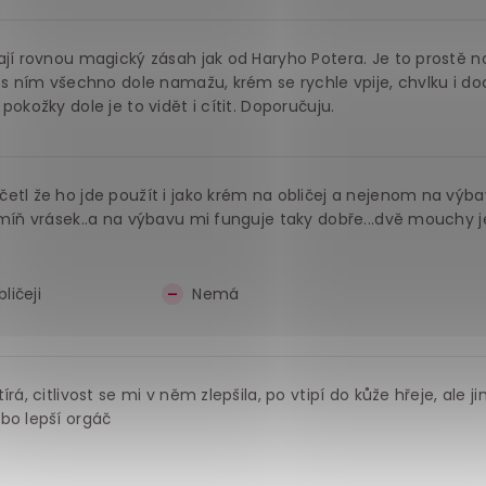
ají rovnou magický zásah jak od Haryho Potera. Je to prostě 
i s ním všechno dole namažu, krém se rychle vpije, chvlku i d
okožky dole je to vidět i cítit. Doporučuju.
tl že ho jde použít i jako krém na obličej a nejenom na výbav
 míň vrásek..a na výbavu mi funguje taky dobře...dvě mouchy 
ličeji
Nemá
rá, citlivost se mi v něm zlepšila, po vtipí do kůže hřeje, ale j
bo lepší orgáč