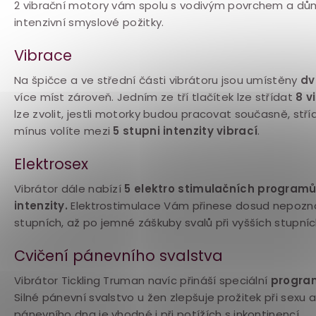
2 vibrační motory vám spolu s vodivým povrchem a dům
intenzivní smyslové požitky.
Vibrace
Na špičce a ve střední části vibrátoru jsou umístěny
dv
více míst zároveň. Jedním ze tří tlačítek lze střídat
8 v
lze zvolit, jestli motorky budou pracovat současně, stří
mínus volíte mezi
5 stupni intenzity vibrací
.
Elektrosex
Vibrátor dále nabízí
5 elektro stimulačních program
intenzity.
Elektrostimulace Vám přinese dosud nepoznan
stupních, až po jemné záškuby svalů při vyšších stupníc
Cvičení pánevního svalstva
Vibrátor Tickling Truman navíc přináší speciální
program
Silné pánevní svalstvo u žen zlepšuje prožitek při sex
pánevního dna je vhodné i při potížích s inkontinencí.