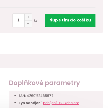
Šup
s tím
do košíku
ks
Doplňkové parametry
EAN
:
4260152468677
Typ napájení
:
nabíjení USB kabelem