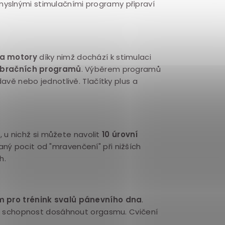
yslnými stimulačními programy připraví
a motory
díky nimž dochází k stimulaci
ibračních programů
. Výběrem programů
davě nebo jednotlivě. Tlačítky plus a
ů
, u nichž si můžete navolit
10 úrovní
ý pocit od "mravenčení" při nižších
h.
 pro trénink
svalů pánevního dna
.
u a schopnost dosáhnout orgasmu. Cvičení