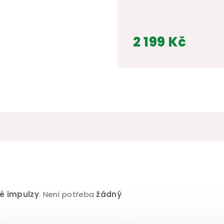
2 199 Kč
Měrná
cena:
ké impulzy
. Není potřeba
žádný