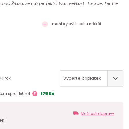
emná Říkala, že má perfektní tvar, velikost i funkce. Tenhle
mohl by být trochu měkčí
+1 rok
kční sprej 150ml
?
179
Kč
Možnosti dopravy
ení