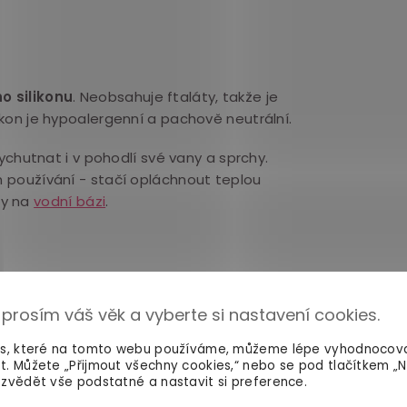
o silikonu
. Neobsahuje ftaláty, takže j
e
likon je hypoalergenní a pachově neutrální.
ychutnat i v pohodlí své vany a sprchy
.
h používání - stačí opláchnout teplou
ly na
vodní bázi
.
 prosím váš věk a vyberte si nastavení cookies.
es, které na tomto webu používáme, můžeme lépe vyhodnocov
t. Můžete „Přijmout všechny cookies,“ nebo se pod tlačítkem „
zvědět vše podstatné a nastavit si preference.