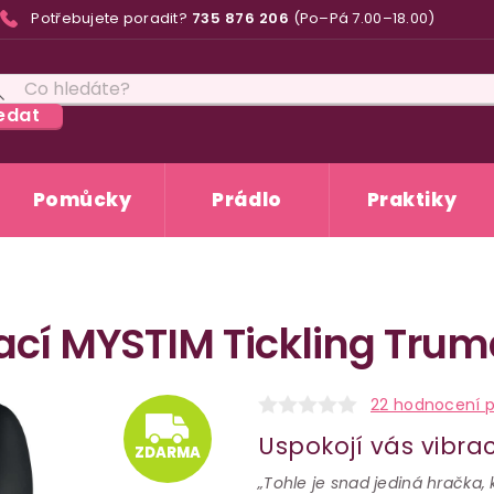
Potřebujete poradit?
735 876 206
(Po–Pá 7.00–18.00)
edat
Pomůcky
Prádlo
Praktiky
lací MYSTIM Tickling Trum
ZDARM
22 hodnocení 
Uspokojí vás vibra
ZDARMA
„Tohle je snad jediná hračka, 