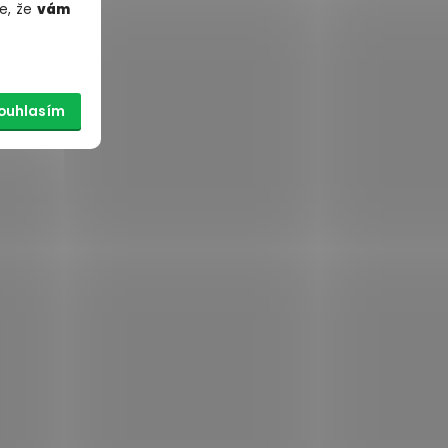
e, že
vám
ouhlasím