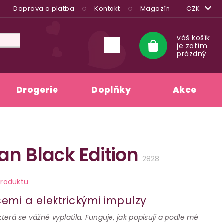
Doprava a platba
Kontakt
Magazín
CZK
váš košík
je zatím
Nákupní
prázdný
košík
Drogerie
Doplňky
Akce
an Black Edition
2828
A
produktu
cemi a elektrickými impulzy
která se vážně vyplatila. Funguje, jak popisují a podle mé