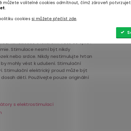
 můžete volitelné cookies odmítnout, čímž zároveň potvrzujet
 magnetický USB kabel (součástí balení)
let
.
í USB kabel (magnetický), pouzdro
olitiku cookies
si můžete přečíst zde
.
S
plantáty (např. kardiostimulátory)
hozí konzultace s lékařem. Toto se týká i
mie. Stimulace nesmí být nikdy
zek nebo srdce. Nikdy nestimulujte hrtan
i by mohly vést k udušení. Stimulační
. Stimulační elektrický proud může být
osah dětí. Používejte pouze originální
rátory s elektrostimulací
m