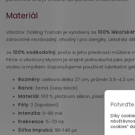
Materiál
Vibrátor Tickling Truman je vyrobený ze
100% lékařskéh
zdravotně nezávadný, vhodný i pro alergiky. Lékařský si
Je
100% voděodolný
, proto si jeho přednosti můžete v
Péče o vibrátory Mystim je stejně jednoduchá jako jejic
vodou a mýdlem. Doporučujeme používat lubrikační ge
Rozměry
:
celková délka 27 cm, průměr 3,5-4,3 cm
Barva
:
černá (sexy black)
Materiál
:
100 % platinum silikon, plast (ABS)
Potvrďte
Póly
: 2 (bipolární)
Intenzita
:
0-90 mA
Díky cooki
Frekvence
:
5-70 Hz
návštěvnos
cookies“ do
Šířka impulsů
:
90-140 µs