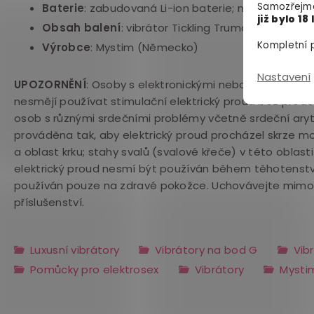
Samozřejmě
Baterie
:
zabudovaná Li-ion baterie; nabíjení přes
již bylo 18 
Obsah balení
: vibrátor Tickling Truman, nabíjec
Kompletní p
Výrobce
:
Mystim (Německo)
Nastavení
UPOZORNĚNÍ
: Osoby s elektronickými nebo kovovými im
nesmějí používat stimulační elektrický proud bez předc
osob s různými srdečními problémy včetně srdeční aryt
prováděna tak, aby elektrický proud procházel skrze mo
a oblast krku; stahy svalů (svalové křeče) v této oblast
elektrický proud nesmí být používán během těhotenství
používán pouze na zdravé pokožce. Uchovávejte mimo d
příslušenství.
Luxusní vibrátory
Vibrátory na bod G
Vib
Pomůcky pro elektrosex
Vibrátory
Mysti