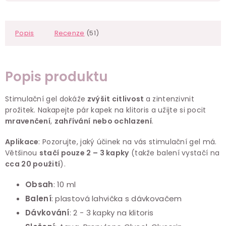
Popis
Recenze
(51)
Popis produktu
Stimulační gel dokáže
zvýšit citlivost
a zintenzivnit
prožitek. Nakapejte pár kapek na klitoris a užijte si pocit
mravenčení
,
zahřívání
nebo ochlazení
.
Aplikace
: Pozorujte, jaký účinek na vás stimulační gel má.
Většinou
stačí pouze 2 – 3 kapky
(takže balení vystačí na
cca 20 použití
).
Obsah
: 10 ml
Balení
: plastová lahvička s dávkovačem
Dávkování
: 2 - 3 kapky na klitoris