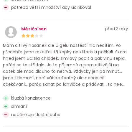
potřeba větší množství aby účinkoval
Měsíčnísen
před 2 roky
Mám citlivý nosánek ale u gelu naštěstí nic necítím. Po
předehře jsme rozetřeli tři kapky na klitoris a počkali. Skoro
hned jsem ucítila chládek, šimravý pocit a pak vlnu tepla,
pořád se to střídalo. Je to příjemné a jsem citlivější na
dotek ale moc dlouho to netrvá. Vždycky jen pá minut...
jsme zklamaní, není vůbec špatný ale nenaplnil
očekávání... pořád sahat po lahvičce a přidávat... to nee..
kluzká konzistence
šimrání
neúčinkuje dost dlouho