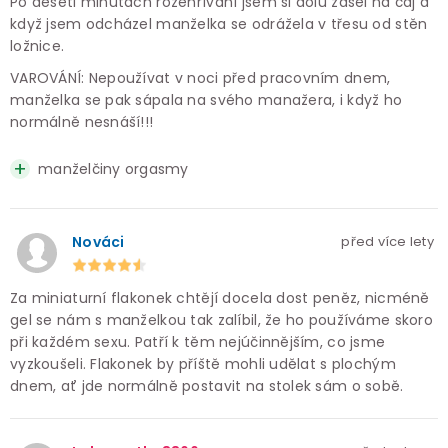
Po deseti minutách rozehřívání jsem si dolů zašel na čaj a
když jsem odcházel manželka se odrážela v třesu od stěn
ložnice.
VAROVÁNÍ: Nepoužívat v noci před pracovním dnem,
manželka se pak sápala na svého manažera, i když ho
normálně nesnáší!!!
manželčiny orgasmy
Nováci
před více lety
Za miniaturní flakonek chtějí docela dost peněz, nicméně
gel se nám s manželkou tak zalíbil, že ho používáme skoro
při každém sexu. Patří k těm nejúčinnějším, co jsme
vyzkoušeli. Flakonek by příště mohli udělat s plochým
dnem, ať jde normálně postavit na stolek sám o sobě.