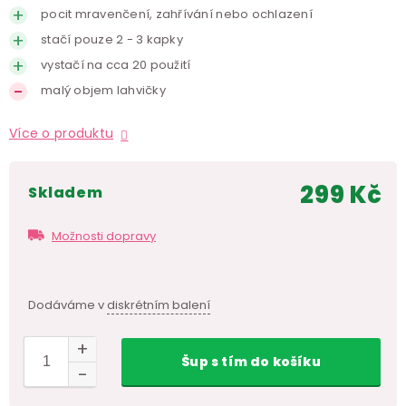
pocit mravenčení, zahřívání nebo ochlazení
stačí pouze 2 - 3 kapky
vystačí na cca 20 použití
malý objem lahvičky
Více o produktu
299 Kč
skladem
Měr
cen
Možnosti dopravy
Dodáváme v
diskrétním balení
Šup
s tím
do košíku