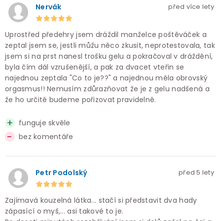
Nervák
před více lety
Uprostřed předehry jsem dráždil manželce poštěváček a
zeptal jsem se, jestli můžu něco zkusit, neprotestovala, tak
jsem si na prst nanesl trošku gelu a pokračoval v dráždění,
byla čím dál vzrušenější, a pak za dvacet vteřin se
najednou zeptala "Co to je??" a najednou měla obrovský
orgasmus!! Nemusím zdůrazňovat že je z gelu nadšená a
že ho určitě budeme pořizovat pravidelně.
funguje skvěle
bez komentáře
Petr Podolský
před 5 lety
Zajímavá kouzelná látka... stačí si představit dva hady
zápasící o myš,... asi takové to je.