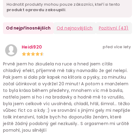
Hodnotit produkty mohou pouze zákazníci, kteří si tento
produkt opravdu zakoupili
.
Od nejpřínosnějších
Od nejnovějších
Pozitivní
(43)
Heidi920
před více lety
Prvně jsem ho zkoušela na ruce a hned jsem cítila
chladivý efekt, příjemně mě taky navnadilo že gel nelepí.
Pak jsem si dala pár kapek na klitoris a pysky, za minutku
začal účinkovat a vydržel 20 minut! A potom s manželem
to byla krása během předehry, mnohem víc mě bavila,
natřela jsem si ho i na bradavky a hodně mě to vzrušilo,
byla jsem celkově víc uvolněná, chladil, hřál, šimral... těžko
vůbec říct co a kdy :) ve srovnání s jinými gely mi nepřijde
tolik intenzivní, takže bych ho doporučila ženám, které
ještě žádný podobný gel nezkusily.. S orgasmem mi určitě
pomohl, jsou silnější