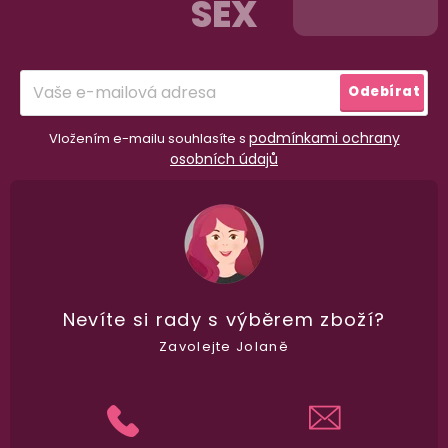
SEX
a
t
í
Odebírat
podmínkami ochrany
Vložením e-mailu souhlasíte s
osobních údajů
Nevíte si rady
s výběrem zboží?
Zavolejte Jolaně
98% spokojenost
dle
recenzí ověřených zakazníků
na Heuréce