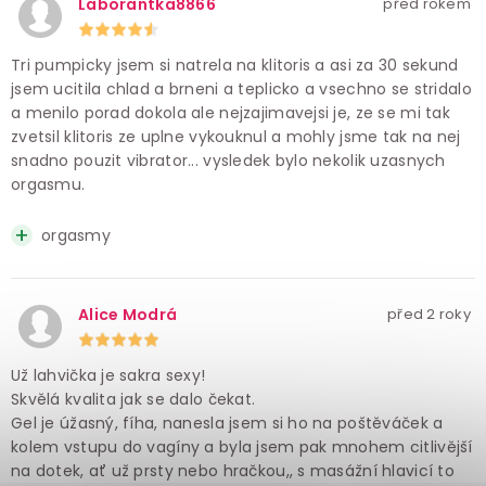
Laborantka8866
před rokem
Tri pumpicky jsem si natrela na klitoris a asi za 30 sekund
jsem ucitila chlad a brneni a teplicko a vsechno se stridalo
a menilo porad dokola ale nejzajimavejsi je, ze se mi tak
zvetsil klitoris ze uplne vykouknul a mohly jsme tak na nej
snadno pouzit vibrator... vysledek bylo nekolik uzasnych
orgasmu.
orgasmy
Alice Modrá
před 2 roky
Už lahvička je sakra sexy!
Skvělá kvalita jak se dalo čekat.
Gel je úžasný, fíha, nanesla jsem si ho na poštěváček a
kolem vstupu do vagíny a byla jsem pak mnohem citlivější
na dotek, ať už prsty nebo hračkou,, s masážní hlavicí to