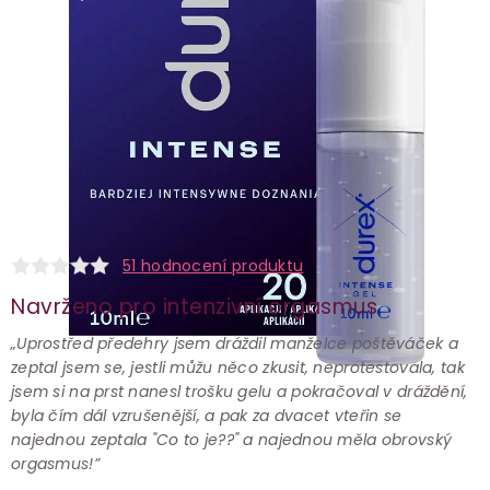
51 hodnocení produktu
Navrženo pro intenzivní orgasmus
„Uprostřed předehry jsem dráždil manželce poštěváček a
zeptal jsem se, jestli můžu něco zkusit, neprotestovala, tak
jsem si na prst nanesl trošku gelu a pokračoval v dráždění,
byla čím dál vzrušenější, a pak za dvacet vteřin se
najednou zeptala "Co to je??" a najednou měla obrovský
orgasmus!”