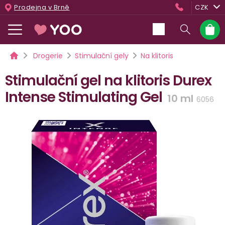
Přejít
Prodejna v Brně
CZK
na
obsah
Nákup
košík
Domů
Drogerie
Stimulační gely
Na klitoris
Stimulační gel na klitoris Durex
Intense Stimulating Gel
10 ml
6056