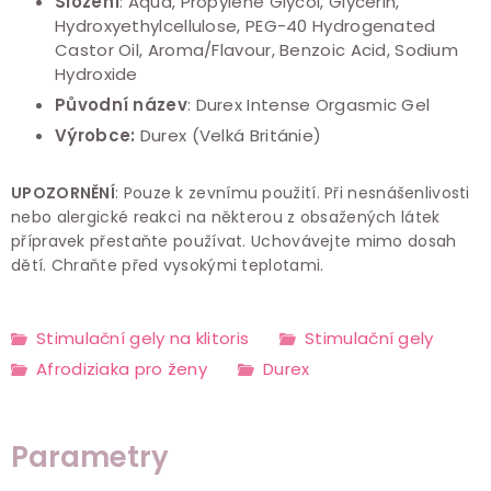
Složení
: Aqua, Propylene Glycol, Glycerin,
Hydroxyethylcellulose, PEG-40 Hydrogenated
Castor Oil, Aroma/Flavour, Benzoic Acid, Sodium
Hydroxide
Původní název
: Durex Intense Orgasmic Gel
Výrobce:
Durex (Velká Británie)
UPOZORNĚNÍ
: Pouze k zevnímu použití. Při nesnášenlivosti
nebo alergické reakci na některou z obsažených látek
přípravek přestaňte používat. Uchovávejte mimo dosah
dětí. Chraňte před vysokými teplotami.
Stimulační gely na klitoris
Stimulační gely
Afrodiziaka pro ženy
Durex
Parametry