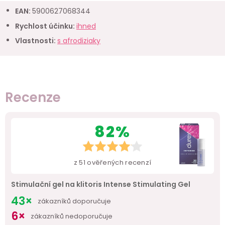
EAN
:
5900627068344
Rychlost účinku
:
ihned
Vlastnosti
:
s afrodiziaky
Recenze
82%
z
51
ověřených recenzí
Stimulační gel na klitoris Intense Stimulating Gel
43×
zákazníků doporučuje
6×
zákazníků nedoporučuje