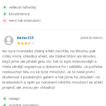
velikost lahvičky
konzistence
není tak intenzivní
Běžec123
před 8 měsíci
Na ruce manželka žádný efekt necítila, na klitorisu pak
cítila mírný chladivý efekt, ale žádné hřání ani šimrání,
když jsme ale přidali gelu víc, tak to bylo intenzivnější a
měla silnější orgasmus a dokonce ho i oddálilo. Je potřeba
naslouchat tělu co se týče množství. Je to naše první
zkušenost s podobným gelem a tak jsme ho zkoušeli i na
bradavkách a opět po nanesení většího množství se efekt
projevil, ale znovu jen chladivý!
nelepí
snadné nanášení