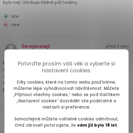
bylo nej! Účinkuje klidně půl hodiny.
vše
nee
Černýmotejl
před 3 roky
Potvrďte prosím váš věk a vyberte si
Poprvé jsem zkoušela stimulační gel a můžu potvrdit že
celkově vylepšuje prožitek. Krásně hřeje, přichází to jakoby
nastavení cookies.
ve vlnách podle toho jak jsem vzrušená, účinek trvá déle
Díky cookies, které na tomto webu používáme,
než jsem čekala, až teprve po deseti minutách začne
můžeme lépe vyhodnocovat návštěvnost. Můžete
pomalu ustávat. To mně bohatě stačí
„Přijmout všechny cookies,“ nebo se pod tlačítkem
„Nastavení cookies“ dozvědět vše podstatné a
intenzivní orgasmy
nastavit si preference.
malý objem
Samozřejmě můžete volitelné cookies odmítnout,
čímž zároveň potvrzujete, že
vám již bylo 18 let
.
Koko
před 10 měsíci