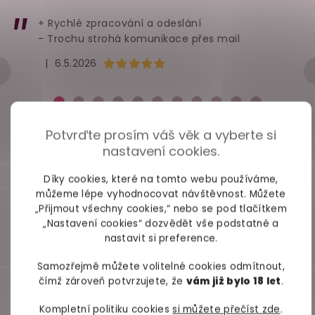
d
a
+ Rychlé zpracování a odeslání
c
- Trochu strohá komunikace přes mail
í
Hodnocení obchodu je 5 z 5 hvězdiček.
|
6.5.2026
p
r
v
k
Potvrďte prosím váš věk a vyberte si
nastavení cookies.
y
v
Díky cookies, které na tomto webu používáme,
ý
můžeme lépe vyhodnocovat návštěvnost. Můžete
p
„Přijmout všechny cookies,“ nebo se pod tlačítkem
„Nastavení cookies“ dozvědět vše podstatné a
i
nastavit si preference.
s
u
Samozřejmě můžete volitelné cookies odmítnout,
čímž zároveň potvrzujete, že
vám již bylo 18 let
.
Kompletní politiku cookies
si můžete přečíst zde
.