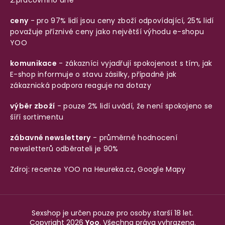
2.pracovního dne
ceny
- pro 97% lidí jsou ceny zboží odpovídající, 25% lidí
považuje příznivé ceny jako největší výhodu e-shopu
YOO
komunikace
- zákazníci vyjadřují spokojenost s tím, jak
E-shop informuje o stavu zásilky, případně jak
zákaznická podpora reaguje na dotazy
výběr zboží
- pouze 2% lidí uvádí, že není spokojeno se
šíří sortimentu
zábavné newslettery
- průměrné hodnocení
newsletterů odběrateli je 90%
Zdroj: recenze YOO na
Heureka.cz
,
Google Mapy
Sexshop je určen pouze pro osoby starší 18 let.
Copyright 2026
Yoo
. Všechna práva vyhrazena.