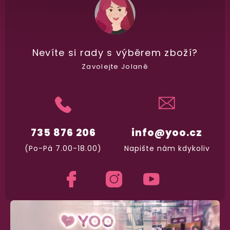
a okamžitě odesíláme.
Garance vrácení peněz
Nevíte si rady
s výběrem zboží?
Máte
30 dní
na bezplatné vrácení zboží
Zavolejte Jolaně
735 876 206
info@yoo.cz
(Po-Pá 7.00-18.00)
Napište nám kdykoliv