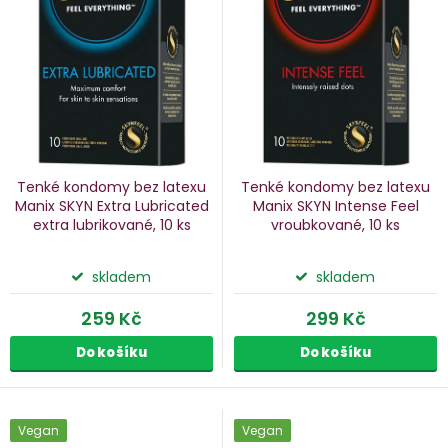
p
s
p
o
r
d
o
u
d
k
u
Tenké kondomy bez latexu
Tenké kondomy bez latexu
k
Manix SKYN Extra Lubricated
Manix SKYN Intense Feel
extra lubrikované, 10 ks
vroubkované, 10 ks
ů
t
ů
skladem
skladem
259 Kč
299 Kč
Do košíku
Do košíku
Vegan
Vegan