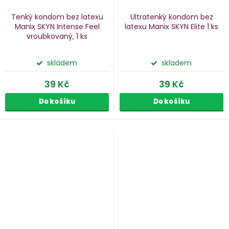
Tenký kondom bez latexu
Ultratenký kondom bez
Manix SKYN Intense Feel
latexu Manix SKYN Elite
1 ks
vroubkovaný, 1 ks
skladem
skladem
39 Kč
39 Kč
Do košíku
Do košíku