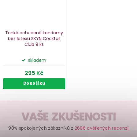
Tenké ochucené kondomy
bez latexu SKYN Cocktail
Club
9 ks
skladem
295 Kč
Do košíku
O
v
VAŠE ZKUŠENOSTI
l
á
98% spokojených zákazníků z
2686 ověřených recenzí