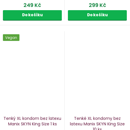
249 Kč
299 Kč
Do košíku
Do košíku
Vegan
Tenký XL kondom bez latexu
Tenké XL kondomy bez
Manix SKYN King Size
1 ks
latexu Manix SKYN King Size
10 ks