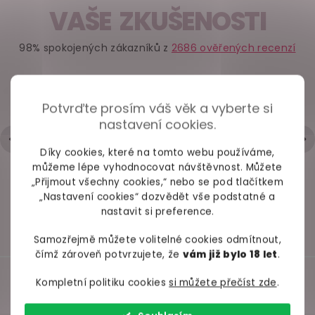
VAŠE ZKUŠENOSTI
Hřejivý vibrátor na
Lakované vinylové
Saténová k
98% spokojených zákazníků z
2686 ověřených recenzí
bod G Svakom
prostěradlo Fetish
krajkou O
Anya
Collection
bílé
Secred + k
(tan
+ Rychlé zpracování a odeslání
Potvrďte prosím váš věk a vyberte si
- Trochu strohá komunikace přes mail
skladem
skladem
do
nastavení cookies.
Hodnocení obchodu je 5 z 5 hvězdiček.
|
6.5.2026
1 279 Kč
499 Kč
829 
Díky cookies, které na tomto webu používáme,
můžeme lépe vyhodnocovat návštěvnost. Můžete
Detail
Do košíku
Deta
„Přijmout všechny cookies,“ nebo se pod tlačítkem
„Nastavení cookies“ dozvědět vše podstatné a
nastavit si preference.
Samozřejmě můžete volitelné cookies odmítnout,
čímž zároveň potvrzujete, že
vám již bylo 18 let
.
Kompletní politiku cookies
si můžete přečíst zde
.