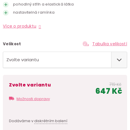
pohodlný střih a elastická látka
nastavitelná ramínka
Více o produktu
Tabulka velikostí
Velikost
Zvolte variantu
719 Kč
647 Kč
Měr
Možnosti dopravy
cen
Dodáváme v
diskrétním balení