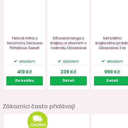
Bestseller
Zákazníci často přidávají
Tělová mlha s
Síťovaná tanga s
Set bí