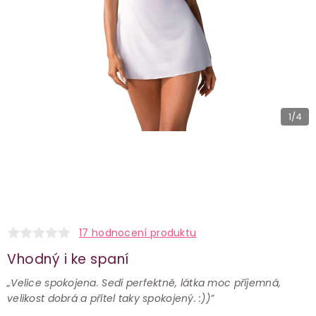
1
/4
17 hodnocení produktu
Vhodný i ke spaní
„Velice spokojena. Sedí perfektně, látka moc příjemná,
velikost dobrá a přítel taky spokojený. :))”