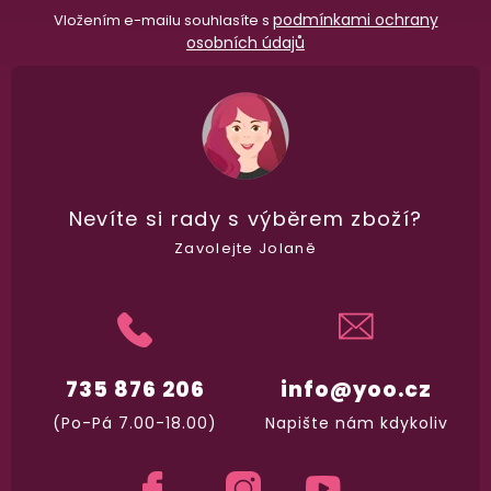
podmínkami ochrany
Vložením e-mailu souhlasíte s
osobních údajů
Dodání do 2. dne
Na rychlosti záleží! Vše důležité máme sklade
a okamžitě odesíláme.
Garance vrácení peněz
Nevíte si rady
s výběrem zboží?
Máte
30 dní
na bezplatné vrácení zboží
Zavolejte Jolaně
735 876 206
info@yoo.cz
(Po-Pá 7.00-18.00)
Napište nám kdykoliv