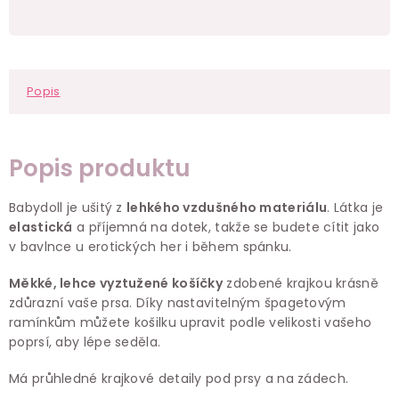
Popis
Popis produktu
Babydoll je ušitý z
lehkého vzdušného materiálu
. Látka je
elastická
a příjemná na dotek, takže se budete cítit jako
v bavlnce u erotických her i během spánku.
Měkké, lehce vyztužené košíčky
zdobené krajkou krásně
zdůrazní vaše prsa. Díky nastavitelným špagetovým
ramínkům můžete košilku upravit podle velikosti vašeho
poprsí, aby lépe seděla.
Má průhledné krajkové detaily pod prsy a na zádech.