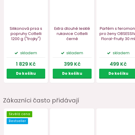
ZDARMA
Akce
ZDARMA
Zákazníci často přidávají
Silikonová prsa s
Extra dlouhé lesklé
Parfém s 
popruhy Cottelli
rukavice Cottelli
pro ženy O
1200 g ("trojky")
černé
Floral-Frui