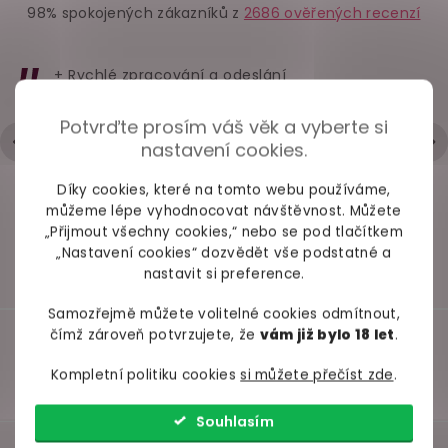
98% spokojených zákazníků z
2686 ověřených recenzí
Vakuová pumpička
Ošetřující pudr
Extra d
na bradavky a
Male Talcum
vzoro
klitoris
sada 2 ks
Maintenance
síťované r
+ Rychlé zpracování a odeslání
Powder
150 g
Cotte
- Trochu strohá komunikace přes mail
skladem
skladem
skl
Potvrďte prosím váš věk a vyberte si
Hodnocení obchodu je 5 z 5 hvězdiček.
|
6.5.2026
nastavení cookies.
369 Kč
199 Kč
289 
Do košíku
Do košíku
Do ko
Díky cookies, které na tomto webu používáme,
můžeme lépe vyhodnocovat návštěvnost. Můžete
„Přijmout všechny cookies,“ nebo se pod tlačítkem
„Nastavení cookies“ dozvědět vše podstatné a
nastavit si preference.
Samozřejmě můžete volitelné cookies odmítnout,
čímž zároveň potvrzujete, že
vám již bylo 18 let
.
Kompletní politiku cookies
si můžete přečíst zde
.
Souhlasím