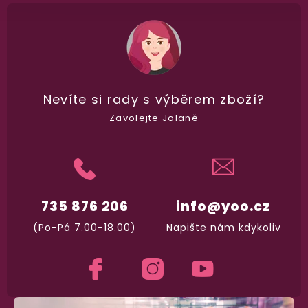
Dodání do 2. dne
Na rychlosti záleží! Vše důležité máme sklade
a okamžitě odesíláme.
Garance vrácení peněz
Nevíte si rady
s výběrem zboží?
Máte
30 dní
na bezplatné vrácení zboží
Zavolejte Jolaně
735 876 206
info@yoo.cz
(Po-Pá 7.00-18.00)
Napište nám kdykoliv