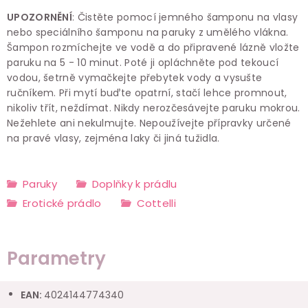
UPOZORNĚNÍ
: Čistěte pomocí jemného šamponu na vlasy
nebo speciálního šamponu na paruky z umělého vlákna.
Šampon rozmíchejte ve vodě a do připravené lázně vložte
paruku na 5 - 10 minut. Poté ji opláchněte pod tekoucí
vodou, šetrně vymačkejte přebytek vody a vysušte
ručníkem. Při mytí buďte opatrní, stačí lehce promnout,
nikoliv třít, neždímat. Nikdy nerozčesávejte paruku mokrou.
Nežehlete ani nekulmujte. Nepoužívejte přípravky určené
na pravé vlasy, zejména laky či jiná tužidla.
Paruky
Doplňky k prádlu
Erotické prádlo
Cottelli
Parametry
EAN
:
4024144774340