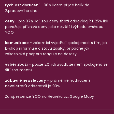
rychlost doručení
- 98% lidem přijde balík do
2.pracovního dne
ceny
- pro 97% lidí jsou ceny zboží odpovídající, 25% lidí
považuje příznivé ceny jako největší výhodu e-shopu
YOO
komunikace
- zákazníci vyjadřují spokojenost s tím, jak
E-shop informuje o stavu zásilky, případně jak
zákaznická podpora reaguje na dotazy
výběr zboží
- pouze 2% lidí uvádí, že není spokojeno se
šíří sortimentu
zábavné newslettery
- průměrné hodnocení
newsletterů odběrateli je 90%
Zdroj: recenze YOO na
Heureka.cz
,
Google Mapy