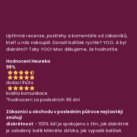
Upřímné recenze, postřehy a komentáře od zákazníků,
kteří u nás nakoupili. Dorazil balíček rychle? YOO. A byl
diskrétní? Taky YOO! Moc děkujeme, že hodnotíte.
Hodnocení Heureka
98%
dodací lhůta
kvalita komunikace
*hodnocení za posledních 90 dní
Zákazníci u obchodu v posledním půlroce nejčastěji
zmiňují
diskrétnost
- 100% lidí je spokojeno s tím, jak diskrétně
je zabalený balík
Mrkněte zblízka, jak vypadá balíček