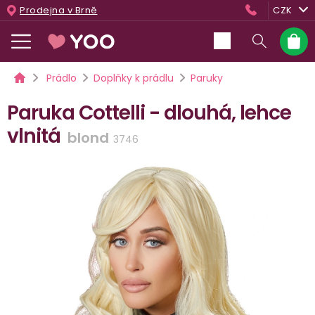
Přejít
Prodejna v Brně
CZK
na
obsah
Nákup
košík
Domů
Prádlo
Doplňky k prádlu
Paruky
Paruka Cottelli - dlouhá, lehce
vlnitá
blond
3746