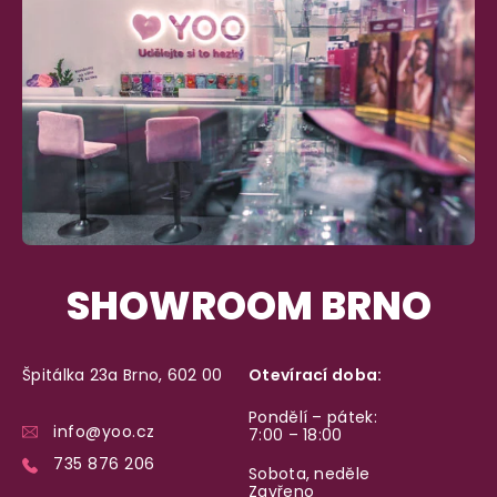
SHOWROOM BRNO
Špitálka 23a Brno, 602 00
Otevírací doba:
Pondělí – pátek:
info@yoo.cz
7:00 – 18:00
735 876 206
Sobota, neděle
Zavřeno