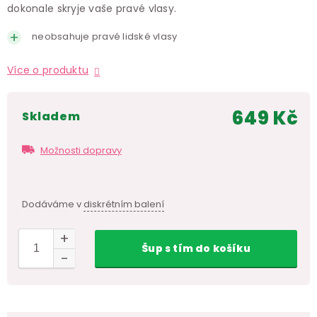
dokonale skryje vaše pravé vlasy.
neobsahuje pravé lidské vlasy
Více o produktu
649 Kč
skladem
Měr
cen
Možnosti dopravy
Dodáváme v
diskrétním balení
Šup
s tím
do košíku