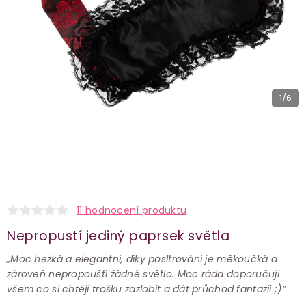
1
/6
11 hodnocení produktu
Nepropustí jediný paprsek světla
„Moc hezká a elegantní, díky posltrování je měkoučká a
zároveň nepropouští žádné světlo. Moc ráda doporučuji
všem co si chtějí trošku zazlobit a dát průchod fantazii ;)”