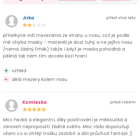
Jirka
před více lety
přítelkyně vidí mezerama ze strany u nosu, což je podle
mě chyba masky - materiál je dost tuhý a ne jejího nosu
/nemá žádný frňák) takže i když je maska pohodlná a
pěkná tak nám tím docela kazí hraní
vzhled
dělá mezery kolem nosu
Komteska
před rokem
Moc hezká a elegantní, díky posltrování je měkoučká a
zároveň nepropouští žádné světlo. Moc ráda doporučuji
všem co si chtějí trošku zazlobit a dát průchod fantazii ;)