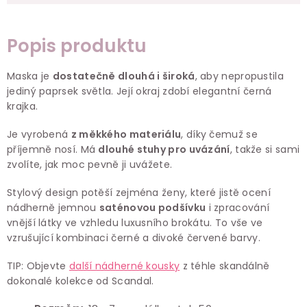
Popis produktu
Maska je
dostatečně dlouhá i široká
, aby nepropustila
jediný paprsek světla. Její okraj zdobí
elegantní černá
krajka.
Je vyrobená
z měkkého materiálu
, díky čemuž se
příjemně nosí. M
á
dlouhé stuhy pro uvázání
, takže si sami
zvolíte, jak moc pevně ji uvážete.
Stylový design
potěší zejména ženy, které jistě ocení
nádherně jemn
ou
saténovou podšívku
i zpracování
vnější lát
ky
ve vzhledu luxusního brokátu. To vše ve
vzrušující kombinaci černé a divoké červené barvy.
TIP: Objevte
další nádherné kousky
z téhle skandálně
dokonalé kolekce od Scandal.