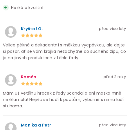
Hezká a kvalitní
Kryštof G.
před více lety
Velice pěkná a dekadentní s měkkou vycpávkou, ale dejte
si pozor, ať se vám krajka nezachytne do suchého zipu, co
je na jiných produktech z téhle řady.
Romča
před 2 roky
Mám už většinu hraček z řady Scandal a ani maska mně
nezklamala! Nejvíc se hodí k poutům, výborně s nima ladí
stuhama.
Monika a Petr
před více lety