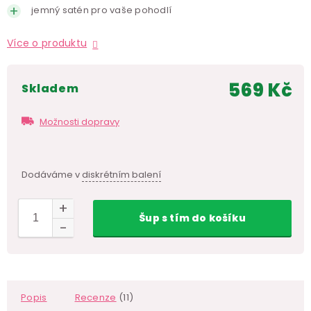
jemný satén pro vaše pohodlí
Více o produktu
569 Kč
skladem
Měr
cen
Možnosti dopravy
Dodáváme v
diskrétním balení
Šup
s tím
do košíku
Popis
Recenze
(11)