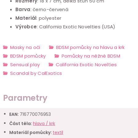
Rozměry
: 18 x 7 cm, délka stuh 50 cm
Barva
: černo-červená
Materiál
: polyester
Výrobce
: California Exotic Novelties (USA)
Masky na oči
BDSM pomůcky na hlavu a krk
BDSM pomůcky
Pomůcky na něžné BDSM
Sensual play
California Exotic Novelties
Scandal by CalExotics
Parametry
EAN
:
716770076953
Část těla
:
hlava / krk
Materiál pomůcky
:
textil