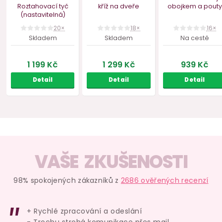
Dvojitá karabina
SCANDAL Roubík s
Luxusní obo
ZADO
kuličkou
kroužky a 
ruce T
skladem
skladem
skl
119 Kč
669 Kč
879 
Do košíku
Do košíku
Do ko
VAŠE ZKUŠENOSTI
98% spokojených zákazníků z
2686 ověřených recenzí
+ Rychlé zpracování a odeslání
- Trochu strohá komunikace přes mail