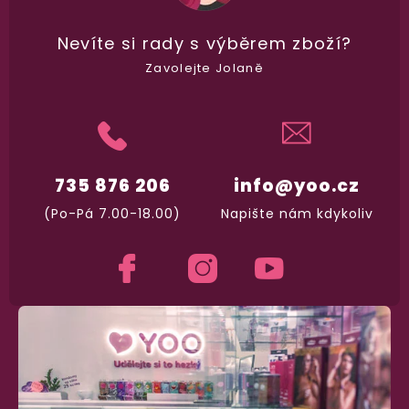
Nevíte si rady
s výběrem zboží?
100% diskrétní balení
Zavolejte Jolaně
Nikdo nepozná, co jste si objednali. Mrkněte,
j
vypadá balíček
.
Dodání do 2. dne
735 876 206
info@yoo.cz
Na rychlosti záleží! Vše důležité máme sklade
(Po-Pá 7.00-18.00)
Napište nám kdykoliv
a okamžitě odesíláme.
Garance vrácení peněz
Máte
30 dní
na bezplatné vrácení zboží