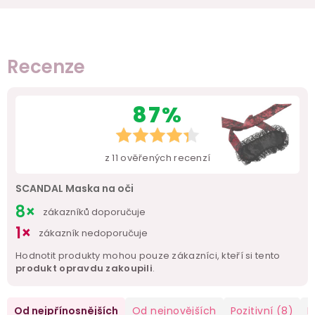
Recenze
87%
z
11
ověřených recenzí
SCANDAL Maska na oči
8×
zákazníků doporučuje
1×
zákazník nedoporučuje
Hodnotit produkty mohou pouze zákazníci, kteří si tento
produkt opravdu zakoupili
.
Od nejpřínosnějších
Od nejnovějších
Pozitivní
(8)
N