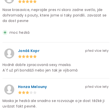
Nase krasavice, neprojde pres ni skoro zadne svetlo, jde
dohromady s pouty, ktere jsme si taky poridili.. zavazat se
da dost pevne
moc hezká
Jonáš Kopr
před více lety
Hodně dobře zpracovaná sexy maska.
A´ť už při bondáži nebo jen tak je výborná
Honza Melouny
před více lety
Maska je hezká ale snadno se rozvazuje a je dost těžké ji
uvázat fakt pevně.