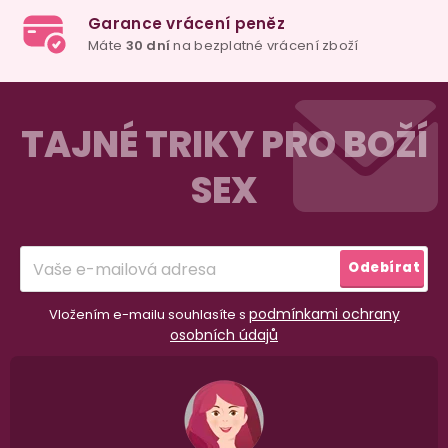
Z
á
TAJNÉ TRIKY PRO BOŽÍ
p
SEX
a
t
í
Odebírat
podmínkami ochrany
Vložením e-mailu souhlasíte s
osobních údajů
98% spokojenost
dle
recenzí ověřených zakazníků
na Heuréce