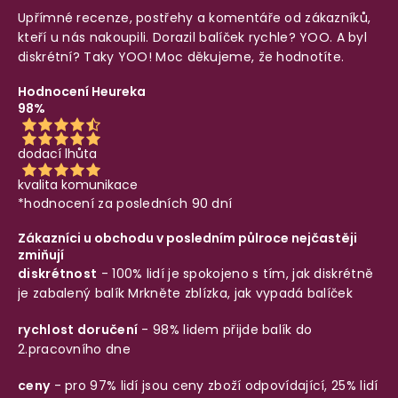
Upřímné recenze, postřehy a komentáře od zákazníků,
kteří u nás nakoupili. Dorazil balíček rychle? YOO. A byl
diskrétní? Taky YOO! Moc děkujeme, že hodnotíte.
Hodnocení Heureka
98%
dodací lhůta
kvalita komunikace
*hodnocení za posledních 90 dní
Zákazníci u obchodu v posledním půlroce nejčastěji
zmiňují
diskrétnost
- 100% lidí je spokojeno s tím, jak diskrétně
je zabalený balík
Mrkněte zblízka, jak vypadá balíček
rychlost doručení
- 98% lidem přijde balík do
2.pracovního dne
ceny
- pro 97% lidí jsou ceny zboží odpovídající, 25% lidí