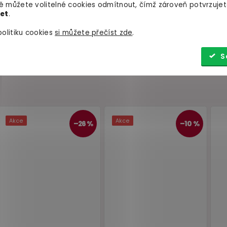
 můžete volitelné cookies odmítnout, čímž zároveň potvrzujet
let
.
olitiku cookies
si můžete přečíst zde
.
S
Luxusní pouta na ruce
Luxusní kovový kolí
Taboom
šperkem Taboo
skladem
skladem
449 Kč
199 Kč
Do košíku
Do košíku