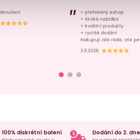
199 Kč
762 Kč
 doručení
+ přehledný eshop
Do košíku
Detail
+ široká nabídka
Hodnocení obchodu je 5 z 5 hvězdiček.
+ kvalitní produkty
+ rychlé dodání
Nakupuji zde ráda, vše pe
Hodnocení obchod
3.5.2026
100% diskrétní balení
Dodání do 2. dne
Nikdo nepozná, co jste si
Na rychlosti záleží! Vš