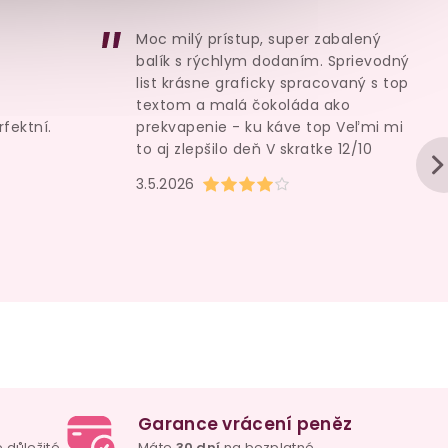
249 Kč
189 Kč
Moc milý prístup, super zabalený
Do košíku
Do košík
balík s rýchlym dodaním. Sprievodný
list krásne graficky spracovaný s top
textom a malá čokoláda ako
rfektní.
prekvapenie - ku káve top Veľmi mi
to aj zlepšilo deň V skratke 12/10
u je 5 z 5 hvězdiček.
Hodnocení obchodu je 4 z 5 hvězd
3.5.2026
Garance vrácení peněz
e důležité
Máte
30 dní
na bezplatné