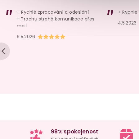
179 Kč
269 Kč
+ Rychlé zpracování a odeslání
+ Rychle
Do košíku
Detail
- Trochu strohá komunikace přes
4.5.2026
mail
Hodnocení obchodu je 5 z 5 hvězdiček.
6.5.2026
98% spokojenost
dle
recenzí ověřených