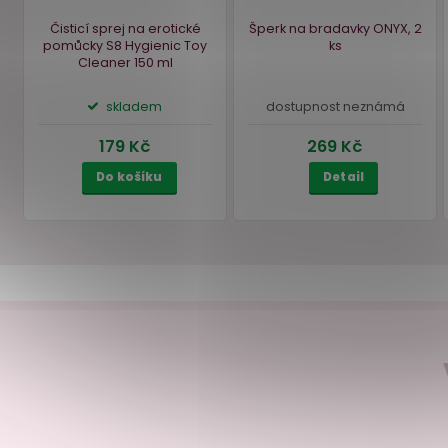
Čisticí sprej na erotické
Šperk na bradavky ONYX
pomůcky S8 Hygienic Toy
ks
Cleaner
150 ml
skladem
dostupnost neznám