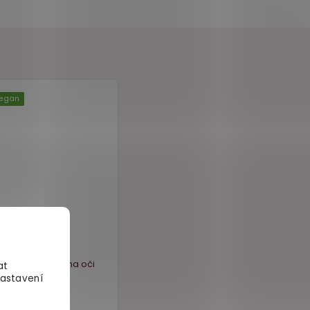
Vegan
–26 %
at
Nastavení