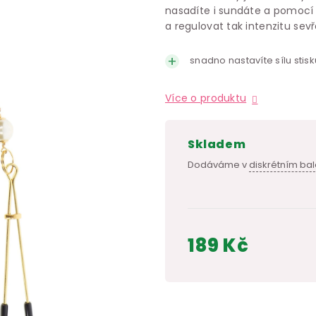
nasadíte i sundáte a pomocí 
a regulovat tak intenzitu sevř
snadno nastavíte sílu stisk
Více o produktu
skladem
Dodáváme v
diskrétním bal
189 Kč
Měrná
cena: