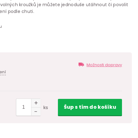
volných kroužků je můžete jednoduše utáhnout či povolit
ení podle chuti.
u
Možnosti dopravy
ení
Šup
s tím
do košíku
ks