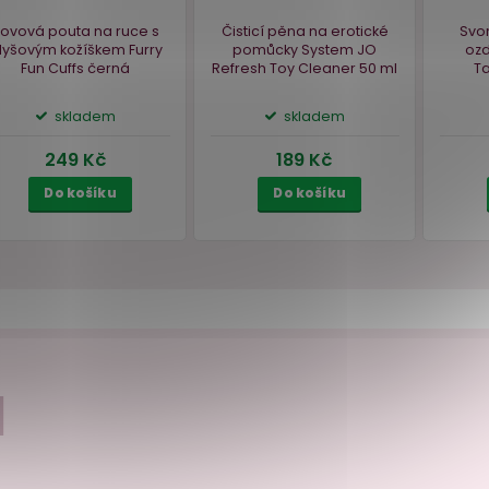
–10 %
átor
Kovová pouta na ruce s
Čisticí pěna na e
ro 3+
plyšovým kožíškem Furry
pomůcky Syst
I
Fun Cuffs
černá
Refresh Toy Clea
skladem
sklade