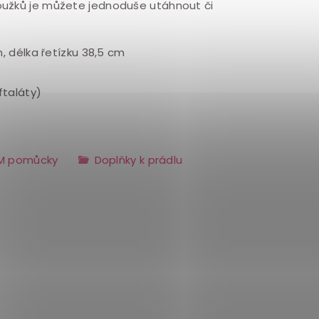
oužků je můžete jednoduše utáhnout či
m,
délka řetízku
38,5 cm
ftaláty)
M pomůcky
Doplňky k prádlu