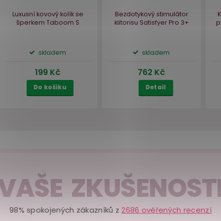
Akce
Akce
–26 %
, 2
Luxusní kovový kolík se
Bezdotykový stimul
šperkem Taboom
S
klitorisu Satisfyer P
VAŠE ZKUŠENOST
á
skladem
skladem
98% spokojených zákazníků z
2686 ověřených recenzí