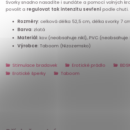
Svorky snadno nasadíte i sundáte a pomocí volných kr
povolit a
regulovat tak intenzitu sevření
podle chuti.
Rozměry
:
celková délka
52,5 cm,
délka svorky
7 c
Barva
: zlatá
Materiál
: kov (neobsahuje nikl), PVC (neobsahuje 
Výrobce
: Taboom (Nizozemsko)
Stimulace bradavek
Erotické prádlo
BDS
Erotické šperky
Taboom