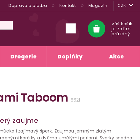
Doprava a platba
Kontakt
Magazín
CZK
váš košík
je zatím
Nákupní
prázdný
košík
Drogerie
Doplňky
Akce
rlami Taboom
8621
terý zaujme
omůcka i zajímavý šperk. Zaujmou jemným zlatým
 drobnými korálky a dvěma umělými perlami. Svorky snadno