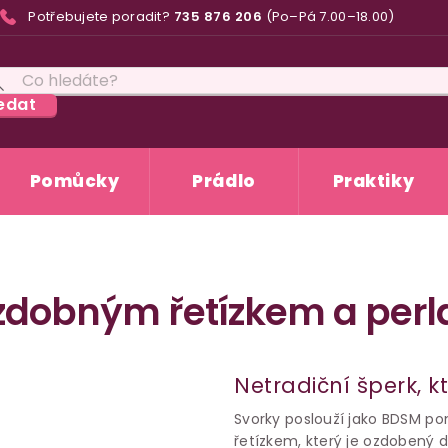
Potřebujete poradit?
735 876 206
(Po–Pá 7.00–18.00)
edat
Pomůcky
Prádlo
Praktiky
ozdobným řetízkem a pe
Netradiční šperk, k
Svorky poslouží jako BDSM p
řetízkem, který je ozdobený