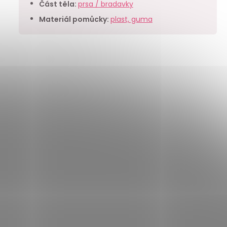
Část těla
:
prsa / bradavky
Materiál pomůcky
:
plast, guma