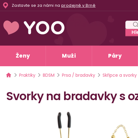
Přejít
Zastavte se za námi na
prodejně v Brně
na
obsah
Hl
Ženy
Muži
Páry
Domů
Praktiky
BDSM
Prsa / bradavky
Skřipce a svorky
Svorky na bradavky s 