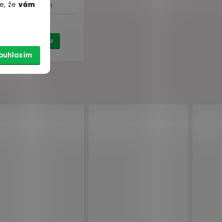
e, že
vám
ouhlasím
k se
Luxusní maska na oči
m
S
Taboom
skladem
299 Kč
Do košíku