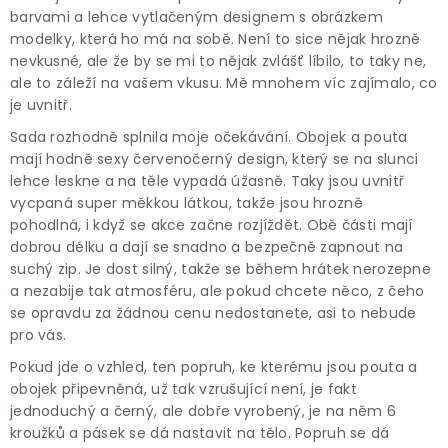
barvami a lehce vytlačeným designem s obrázkem
modelky, která ho má na sobě. Není to sice nějak hrozně
nevkusné, ale že by se mi to nějak zvlášť líbilo, to taky ne,
ale to záleží na vašem vkusu. Mě mnohem víc zajímalo, co
je uvnitř.
Sada rozhodně splnila moje očekávání. Obojek a pouta
mají hodně sexy červenočerný design, který se na slunci
lehce leskne a na těle vypadá úžasně. Taky jsou uvnitř
vycpaná super měkkou látkou, takže jsou hrozně
pohodlná, i když se akce začne rozjíždět. Obě části mají
dobrou délku a dají se snadno a bezpečně zapnout na
suchý zip. Je dost silný, takže se během hrátek nerozepne
a nezabije tak atmosféru, ale pokud chcete něco, z čeho
se opravdu za žádnou cenu nedostanete, asi to nebude
pro vás.
Pokud jde o vzhled, ten popruh, ke kterému jsou pouta a
obojek připevněná, už tak vzrušující není, je fakt
jednoduchý a černý, ale dobře vyrobený, je na něm 6
kroužků a pásek se dá nastavit na tělo. Popruh se dá