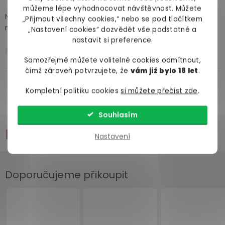
můžeme lépe vyhodnocovat návštěvnost. Můžete
No, jsou docela v pohodě... ale v žádném ohledu je
„Přijmout všechny cookies,“ nebo se pod tlačítkem
nemůžu označit jako svoje nejoblíbenější
„Nastavení cookies“ dozvědět vše podstatné a
nastavit si preference.
Funkčnost
Samozřejmě můžete volitelné cookies odmítnout,
čímž zároveň potvrzujete, že
vám již bylo 18 let
.
Kompletní politiku cookies
si můžete přečíst zde
.
Zobrazit všechny recenze
Souhlasím
Příslušenství
Nastavení
Doporučujeme přikoupit