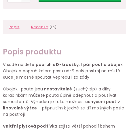
Popis
Recenze
(16)
Popis produktu
V sadě najdete
popruh s D-kroužky, 1 pár pout a obojek
.
Obojek a popruh kolem pasu udrží celý postroj na místě.
Ruce je možné spoutat vepředu i za zády.
Obojek i pouta jsou
nastavitelné
(suchý zip) a díky
karabinkám můžete pouta úplně odepnout a používat
samostatně. Výhodou je také možnost
uchycení pout v
libovolné výšce
– připnutím k jedné ze tří možných pozic
na postroji.
V
nitřní plyšová podšívka
zajistí větší pohodlí během