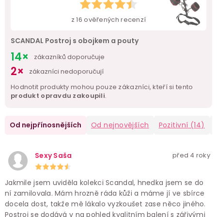
z
16
ověřených recenzí
SCANDAL Postroj s obojkem a pouty
14×
zákazníků doporučuje
2×
zákazníci nedoporučují
Hodnotit produkty mohou pouze zákazníci, kteří si tento
produkt opravdu zakoupili
.
Od nejpřínosnějších
Od nejnovějších
Pozitivní
(14)
Sexy Saša
před 4 roky
Jakmile jsem uviděla kolekci Scandal, hnedka jsem se do
ní zamilovala. Mám hrozně ráda kůži a máme jí ve sbírce
docela dost, takže mě lákalo vyzkoušet zase něco jiného.
Postroj se dodává v na pohled kvalitním balení s zářivými