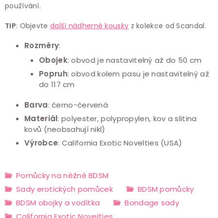
používání.
TIP
: Objevte
další nádherné kousky
z kolekce od Scandal.
Rozměry
:
Obojek
: obvod je nastavitelný až do 50 cm
Popruh
: obvod kolem pasu je nastavitelný až
do 117 cm
Barva
: černo-červená
Materiál
: polyester, polypropylen, kov a slitina
kovů (neobsahují nikl)
Výrobce
: California Exotic Novelties (USA)
Pomůcky na něžné BDSM
Sady erotických pomůcek
BDSM pomůcky
BDSM obojky a vodítka
Bondage sady
California Exotic Novelties