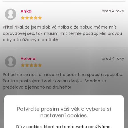
Anka
před 4 roky
Přítel říkal, že jsem zlobivá holka a že pokud máme mít
opravdovej sex, tak musím mít tenhle postroj. Měl pravdu
a bylo to úžasný a erotický.
Helena
před 4 roky
Pohodlne se nosi a muzete ho pouzit na spoustu zpusobu.
Pouta s postrojem tvori skvelou dvojku. Snadno se
predelava z jednoho na druheho!
Super pohodlna pouta
Potvrďte prosím váš věk a vyberte si
nastavení cookies.
Znalec
před více lety
Díky cookies, které na tomto webu používáme,