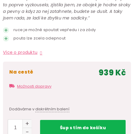
to poprve vyzkousela, zjistila jsem, ze obojek je hodne siroky
a pevny a kdyz za nej zatahnete, budete se dusit. A taky
jsem rada, ze ladi ke zbytku me sadicky.”
ruce je možné spoutat vepředu i za zády
pouta lze zcela odepnout
Více o produktu
939 Kč
na cestě
Měr
cen
Možnosti dopravy
Dodáváme v
diskrétním balení
Šup
s tím
do košíku