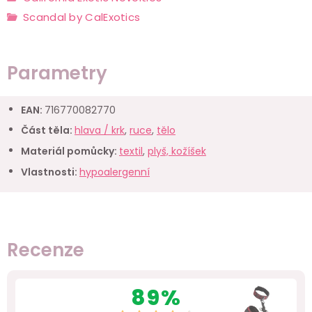
Scandal by CalExotics
Parametry
EAN
:
716770082770
Část těla
:
hlava / krk
,
ruce
,
tělo
Materiál pomůcky
:
textil
,
plyš, kožíšek
Vlastnosti
:
hypoalergenní
Recenze
89%