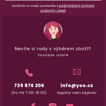
podmínkami ochrany
Vložením e-mailu souhlasíte s
osobních údajů
Nevíte si rady
s výběrem zboží?
Zavolejte Jolaně
98% spokojenost
dle
recenzí ověřených zakazníků
na Heuréce
735 876 206
info@yoo.cz
(Po-Pá 7.00-18.00)
Napište nám kdykoliv
100% diskrétní balení
Nikdo nepozná, co jste si objednali. Mrkněte,
j
vypadá balíček
.