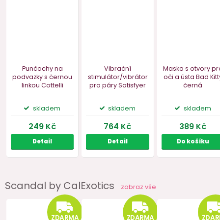
Scandal by CalExotics
zobraz vše
SCANDAL Roubík s
SCANDAL Důtky
SCANDAL M
kuličkou
oči s kr