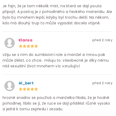
Je fajn, že je tam několik míst, na která se dají pouta
připojit. A postroj je z pohodlného a hezkého materiálu. Ale
bylo by mnohem lepší, kdyby byl trochu delší. Na někom,
kdo má dlouhý trup to může vypadat docela vtipně.
Klarisa
před 2 roky
vžiju se s ním do sumbisivní role a manžel si mnou pak
může dělat, co chce.. miluju to. všeobecně je díky němu
náš sexuální život mnohem víc vzrušující
Al_bert
před 2 roky
hrozně snadno se používá a manželka říkala, že je hodně
pohodlnej. líbilo se jí, že ruce se dají přidělat různě vysoko
a ještě k tomu zepředu i zezadu