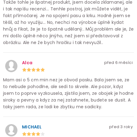
Takže tohle je špatnej produkt, jsem docela zklamanej, ale
i tak napíšu recenzi... Tenhle postroj, jak můžete vidět, je
fakt přímočarej. Je na spojení pasu a krku. Hodně jsem se
těšil, až ho využiju... No, nechci na výrobce úplně kydat
hnůj a říkat, že je to špatně udělaný.. Můj problém ale je, že
mi došlo úplně něco jinýho, než jsem si představoval z
obrázku. Ale ne že bych hračku i tak nevyužil..
Alca
před 6 měsíci
Mam asi o 5 cm min nez je obvod pasku. Bala jsem se, ze
to nebude pohodlne, ale sedi to skvele. Ale pozor, kdyz
jsem to poprve vyzkousela, zjistila jsem, ze obojek je hodne
siroky a pevny a kdyz za nej zatahnete, budete se dusit. A
taky jsem rada, ze ladi ke zbytku me sadicky.
MICHAEL
před 3 roky