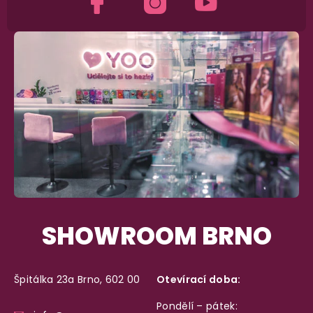
Dodání do 2. dne
Na rychlosti záleží! Vše důležité máme sklade
a okamžitě odesíláme.
Garance vrácení peněz
Máte
30 dní
na bezplatné vrácení zboží
SHOWROOM BRNO
Špitálka 23a Brno, 602 00
Otevírací doba:
Pondělí – pátek: