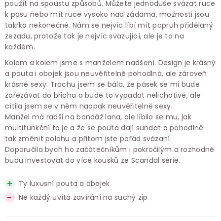
použít na spoustu způsobů. Můžete jednoduše svázat ruce
k pasu nebo mít ruce vysoko nad zádama, možnosti jsou
takřka nekonečné. Nám se nejvíc líbí mít popruh přidělaný
zezadu, protože tak je nejvíc svazující, ale je to na
každém.
Kolem a kolem jsme s manželem nadšení. Design je krásný
a pouta i obojek jsou neuvěřitelně pohodlná, ale zároveň
krásně sexy. Trochu jsem se bála, že pásek se mi bude
zařezávat do břicha a bude to vypadat nelichotivě, ale
cítila jsem se v něm naopak neuvěřitelně sexy.
Manžel má radši na bondáž lana, ale líbilo se mu, jak
multifunkční to je a že se pouta dají sundat a pohodlně
tak změnit polohu a přitom jste pořád svázaní.
Doporučila bych ho začátečníkům i pokročilým a rozhodně
budu investovat do více kousků ze Scandal série.
Ty luxusní pouta a obojek
Ne každý uvítá zavírání na suchý zip