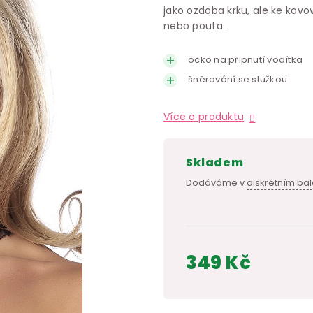
jako ozdoba krku, ale ke kov
nebo pouta.
očko na připnutí vodítka
šněrování se stužkou
Více o produktu
skladem
Dodáváme v
diskrétním bal
349 Kč
Měrná
cena: