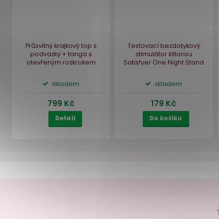
PLUS SIZE
Akce
–1
Průsvitný krajkový top s
Testovací bezdotykov
podvazky + tanga s
stimulátor klitorisu
otevřeným rozkrokem
Satisfyer One Night St