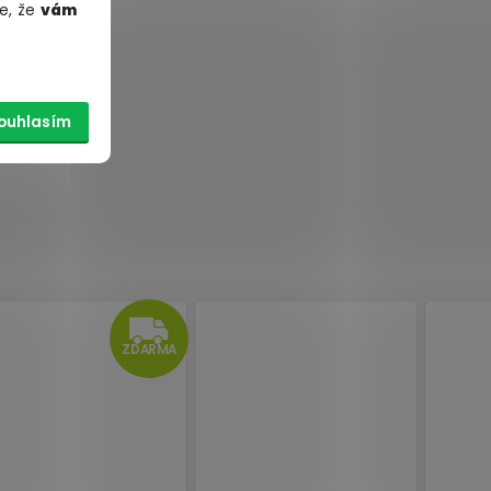
e, že
vám
ouhlasím