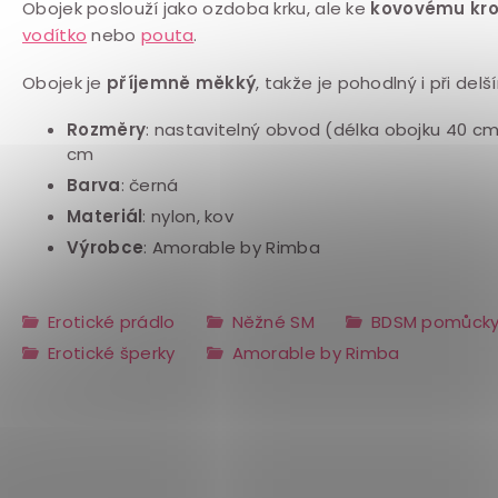
Obojek poslouží jako ozdoba krku, ale ke
kovovému kr
vodítko
nebo
pouta
.
Obojek je
příjemně měkký
, takže je pohodlný i při del
Rozměry
: nastavitelný obvod (délka obojku 40 cm,
cm
Barva
: černá
Materiál
: nylon, kov
Výrobce
: Amorable by Rimba
Erotické prádlo
Něžné SM
BDSM pomůck
Erotické šperky
Amorable by Rimba