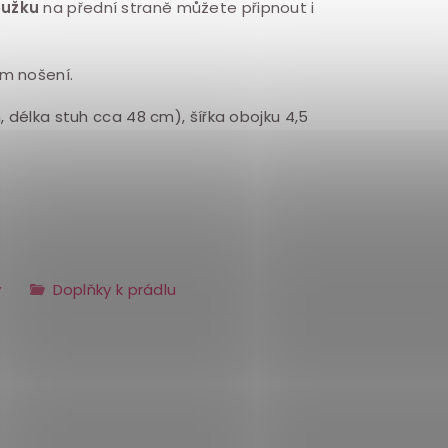
oužku
na přední straně můžete připnout i
ším nošení.
 délka stuh cca 48 cm), šířka obojku 4,5
y
Doplňky k prádlu