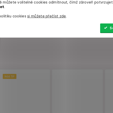
 můžete volitelné cookies odmítnout, čímž zároveň potvrzujet
let
.
olitiku cookies
si můžete přečíst zde
.
S