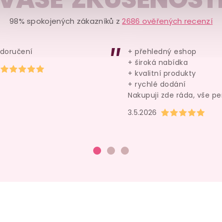
skladem
skladem
98% spokojených zákazníků z
2686 ověřených recenzí
249 Kč
249 Kč
 doručení
+ přehledný eshop
Detail
Do košíku
+ široká nabídka
Hodnocení obchodu je 5 z 5 hvězdiček.
+ kvalitní produkty
+ rychlé dodání
Nakupuji zde ráda, vše pe
Hodnocení obchod
3.5.2026