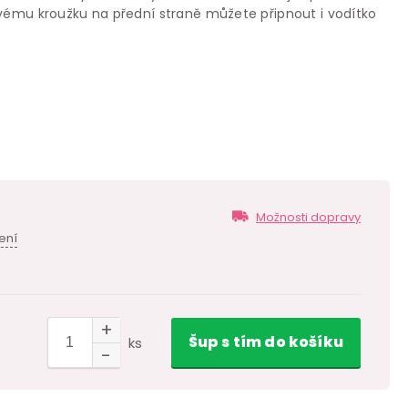
ovému kroužku na přední straně můžete připnout i vodítko
Možnosti dopravy
ení
Šup
s tím
do košíku
ks