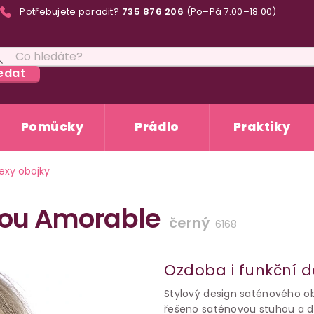
Potřebujete poradit?
735 876 206
(Po–Pá 7.00–18.00)
edat
Pomůcky
Prádlo
Praktiky
exy obojky
jkou Amorable
černý
6168
Ozdoba i funkční d
Stylový design saténového ob
řešeno saténovou stuhou a d