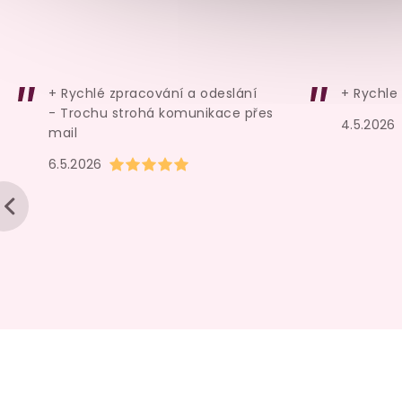
Cottelli
skladem
skladem
799 Kč
179 Kč
+ Rychlé zpracování a odeslání
+ Rychle
Detail
Do košíku
- Trochu strohá komunikace přes
4.5.2026
mail
Hodnocení obchodu je 5 z 5 hvězdiček.
6.5.2026