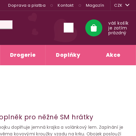
Doprava a platba
Kontakt
Magazín
CZK
váš košík
je zatím
Nákupní
prázdný
košík
Drogerie
Doplňky
Akce
oplněk pro něžné SM hrátky
ojku doplňuje jemná krajka a volánkový lem. Zapínání je
věma kovovými kroužky vzadu na krku. Obojek poslouží