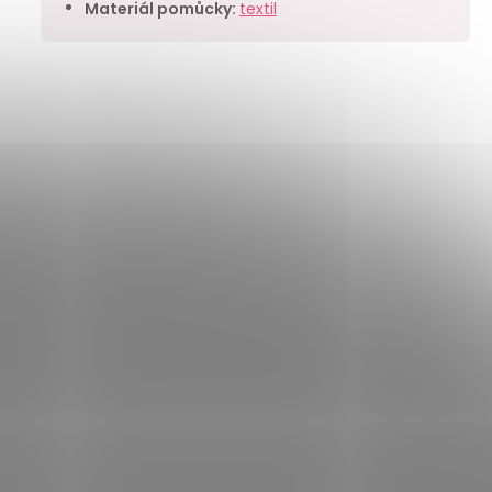
Materiál pomůcky
:
textil