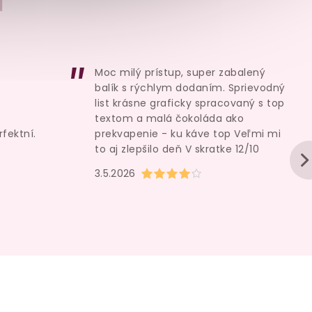
skladem
sklade
1 199 Kč
659 Kč
Moc milý prístup, super zabalený
Do košíku
Do košík
balík s rýchlym dodaním. Sprievodný
list krásne graficky spracovaný s top
textom a malá čokoláda ako
rfektní.
prekvapenie - ku káve top Veľmi mi
to aj zlepšilo deň V skratke 12/10
u je 5 z 5 hvězdiček.
Hodnocení obchodu je 4 z 5 hvězd
3.5.2026