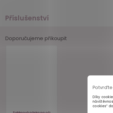
Příslušenství
Doporučujeme přikoupit
Potvrďte
Díky cooki
návštěvnos
cookies“ do