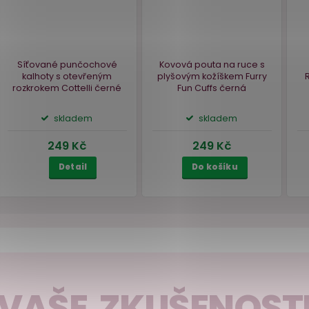
Náš TIP
0 %
ý
Síťované punčochové
Kovová pouta na ru
VAŠE ZKUŠENOST
kalhoty s otevřeným
plyšovým kožíškem 
and
rozkrokem Cottelli
černé
Fun Cuffs
černá