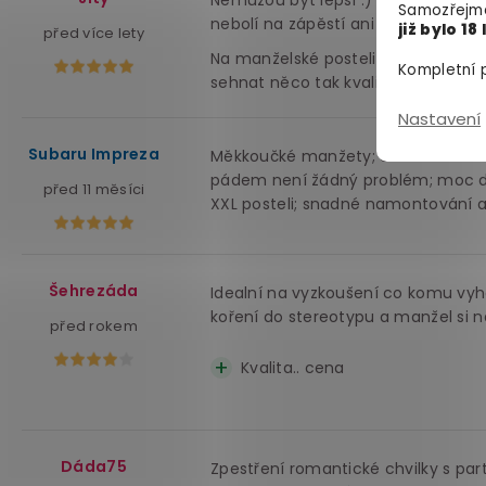
Nemůžou být lepší :) Nejenže vypad
Samozřejmě
nebolí na zápěstí ani na kotnících.
již bylo 18 
před více lety
Na manželské posteli jsou nachyst
Kompletní p
sehnat něco tak kvalitního za pod
Nastavení
Subaru Impreza
Měkkoučké manžety; dostatečně dlou
pádem není žádný problém; moc dobr
před 11 měsíci
XXL posteli; snadné namontování a
Šehrezáda
Idealní na vyzkoušení co komu vyho
koření do stereotypu a manžel si n
před rokem
Kvalita.. cena
Dáda75
Zpestření romantické chvilky s part