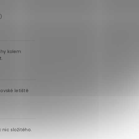
)
uhy kolem
t.
ovské letiště
 nic složitého.