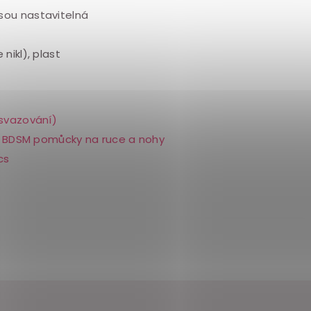
jsou nastavitelná
nikl), plast
svazování)
BDSM pomůcky na ruce a nohy
cs