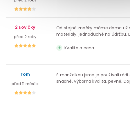
před 2 roky
2 sovičky
Od stejné značky máme doma už něko
materiály, jednoduché na údržbu.
před 2 roky
Kvalita a cena
Tom
S manželkou jsme je používali rádi
snadné, výborná kvalita, pevné. D
před 11 měsíci