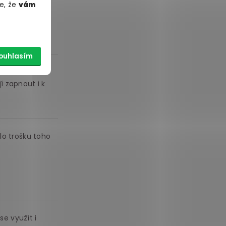
ná a nijak
e, že
vám
e dá těžko
ouhlasím
k to tím
í zapnout i k
lo trošku toho
se využít i