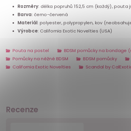
Rozměry
: délka popruhů 152,5 cm (každý), pouta 
Barva
: černo-červená
Materiál
: polyester, polypropylen, kov (neobsahuje 
Výrobce
: California Exotic Novelties (USA)
Pouta na postel
BDSM pomůcky na bondage (
Pomůcky na něžné BDSM
BDSM pomůcky
California Exotic Novelties
Scandal by CalExoti
Recenze