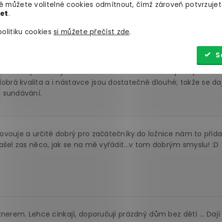
ají hezky elegantně ale navíc jsou velmi pevná a zároveň jem
 můžete volitelné cookies odmítnout, čímž zároveň potvrzujet
let
.
ané během pěti minut. Materiál není vůbec laciný, podlě mě s
olitiku cookies
si můžete přečíst zde
.
obné peníze.
S
hé zapínání - jestli má někdo užší nebo tlustější zápěstí ta
á kvalita a i nástavce jsou dostatečně dlouhé; takže se daj
 sundávání.
vouje a určitě dobrý pro začátečníky.do ložnice nám to přida
ašel zas něco, jak se na mě vyřádit...v tom dobrým smyslu! :D
nerem. Lehce cinkají, doporučuji prázdný dům bez dětí ... Dají 