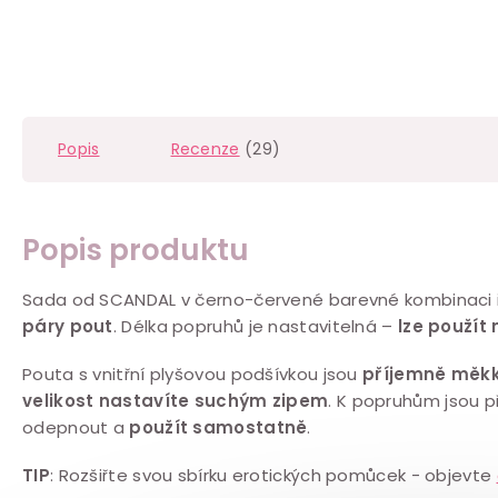
Popis
Recenze
(29)
Popis produktu
Sada od SCANDAL
v č
erno-červené barevné kombinaci
páry pout
. Délka popruhů je nastavitelná –
lze použít
Pouta
s vnitřní plyšovou podšívkou
jsou
příjemně měk
velikost nastavíte
suchým zipem
. K popruhům jsou 
odepnout a
použít samostatně
.
TIP
: Rozšiřte svou sbírku erotických pomůcek - objevte