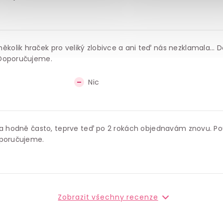
lik hraček pro veliký zlobivce a ani teď nás nezklamala... Do
 Doporučujeme.
Nic
 a hodně často, teprve teď po 2 rokách objednavám znovu. Pou
oporučujeme.
Zobrazit všechny recenze