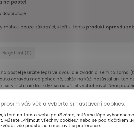
 na postel
ů doporučuje
y mohou pouze zákazníci, kteří si tento
produkt opravdu zak
Negativní
(0)
í na postel je určitě lepší ve dvou, ale zvládnla jsem to sama (
 pouta opravdu moc pohodlné, takže na kůži nezůstal ani ten 
 se v nich mexlila, když si mě přítel vychutnával. Není probl
 v zápalu boje zapomněl "Bezpečné slovo". 100% ráda doporuč
 prosím váš věk a vyberte si nastavení cookies.
Zatím nic
es, které na tomto webu používáme, můžeme lépe vyhodnocov
t. Můžete „Přijmout všechny cookies,“ nebo se pod tlačítkem „
zvědět vše podstatné a nastavit si preference.