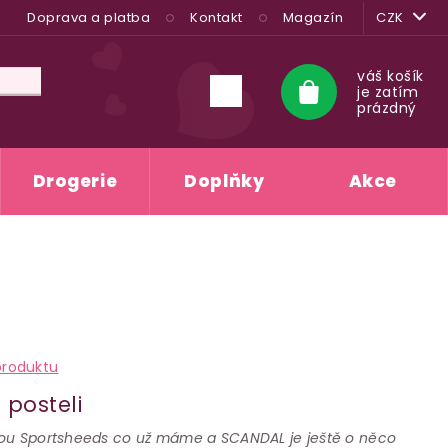
Doprava a platba
Kontakt
Magazín
CZK
váš košík
je zatím
Nákupní
prázdný
košík
Drogerie
Doplňky
Akce
A
produktu
 posteli
dou Sportsheeds co už máme a SCANDAL je ještě o něco