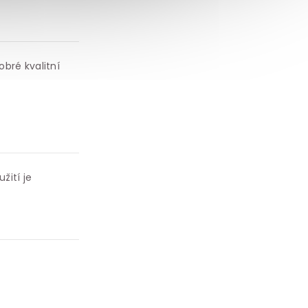
bré kvalitní
žití je