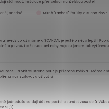
ají stáhnout. Instalace přes celou manželskou postel.
eriál, snadné
Mírně "rachotí" řetízky a suché zipy :-
ortsheeds co už máme a SCANDAL je ještě o něco lepší!! Popr
odlné a pevné, takže ruce ani nohy nejdou jenom tak vytáhnou
euteče - a vnitřní strana pout je příjemně měkká... Máme obr
blému nainstalovat a užívat si.
lně jednoduše se dají dát na postel a sundat zase dolů. Vůbec
těji ;))