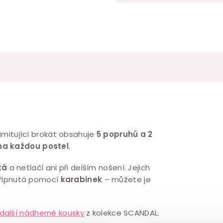
imitující brokát obsahuje
5
popruhů a 2
 na každou postel
.
ká
a netlačí ani při delším nošení. Jejich
připnutá pomocí
karabinek
– můžete je
další nádherné kousky
z kolekce SCANDAL.