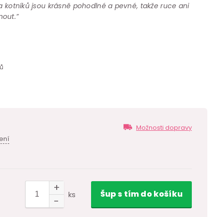
 a kotníků jsou krásně pohodlné a pevné, takže ruce ani
nout.”
ů
Možnosti dopravy
ení
Šup
s tím
do košíku
ks