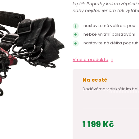
lepší!! Popruhy kolem zápěstí
nohy nejdou jenom tak vytáh
nastavitelná velikost pout
hebké vnitřní polstrování
nastavitelná délka popruh
Více o produktu
na cestě
Dodáváme v
diskrétním bal
1 199 Kč
Měrná
cena: