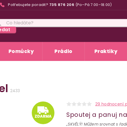
Potřebujete poradit?
735 876 206
(Po–Pá 7.00–18.00)
edat
Pomůcky
Prádlo
Praktiky
el
2433
ZDARM
29 hodnocení 
Spoutej a panuj na
ZDARMA
„SKVĚLÝ! Můžem srovnat s řa