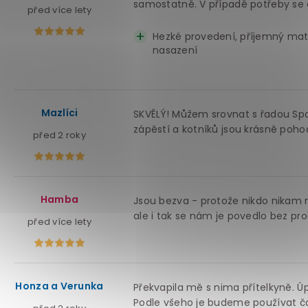
samostatně. V případě potřeby se d
před více lety
Hezké provedení, příjemný mat
nasazení
Mazlíci
SKVĚLÝ! Můžem srovnat s řadou Sp
zápěstí a kotníků jsou krásně poh
před 2 roky
Hamba
Jsou bezva - protože nikdo nikam n
ale i tak se nám je povedlo bez pro
před více lety
Honza a Verunka
Překvapila mě s nima přítelkyně. Úp
Podle všeho je budeme používat čas