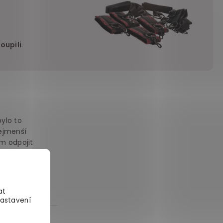
oupili
.
bylo to
nejmenší
ém odpojit
uju :)
at
Nastavení