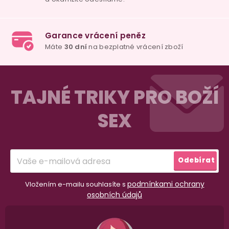
Z
á
TAJNÉ TRIKY PRO BOŽÍ
p
SEX
a
t
í
Odebírat
98% spokojenost
dle
recenzí ověřených zakazníků
na Heuréce
podmínkami ochrany
Vložením e-mailu souhlasíte s
osobních údajů
100% diskrétní balení