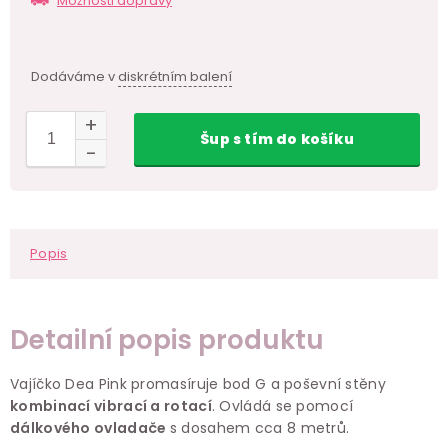
Možnosti dopravy
Dodáváme v
diskrétním balení
Šup
s tím
do košíku
Popis
Detailní popis produktu
Vajíčko Dea Pink promasíruje bod G a poševní stěny
kombinací vibrací a rotací
. Ovládá se pomocí
dálkového ovladače
s dosahem cca 8 metrů.