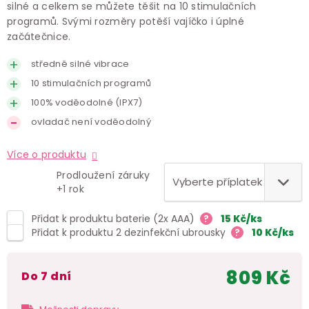
silné a celkem se můžete těšit na 10 stimulačních
programů. Svými rozměry potěší vajíčko i úplné
začátečnice.
středně silné vibrace
10 stimulačních programů
100% voděodolné (IPX7)
ovladač není voděodolný
Více o produktu
Prodloužení záruky
+1 rok
Přidat k produktu baterie
(2x AAA)
?
15
Kč
/ks
Přidat k produktu 2 dezinfekční ubrousky
?
10
Kč
/ks
809 Kč
do 7 dní
Měr
cen