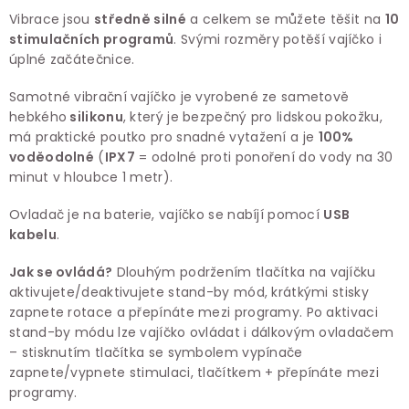
Vibrace jsou
středně silné
a celkem se můžete těšit na
10
stimulačních programů
. Svými rozměry potěší vajíčko i
úplné začátečnice.
Samotné vibrační vajíčko je vyrobené ze sametově
hebkého
silikonu
, který je bezpečný pro lidskou pokožku,
má praktické poutko pro snadné vytažení a je
100%
voděodolné
(
IPX7
= odolné proti ponoření do vody na 30
minut v hloubce 1 metr).
Ovladač je na baterie, vajíčko se nabíjí pomocí
USB
kabelu
.
Jak se ovládá?
Dlouhým podržením tlačítka na vajíčku
aktivujete/deaktivujete stand-by mód, krátkými stisky
zapnete rotace a přepínáte mezi programy. Po aktivaci
stand-by módu lze vajíčko ovládat i dálkovým ovladačem
– stisknutím tlačítka se symbolem vypínače
zapnete/vypnete stimulaci, tlačítkem + přepínáte mezi
programy.