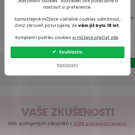
„Nastavení cookies“ dozvědět vše podstatné a
nastavit si preference.
Čisticí sprej na
Lubrikační gel LONA
Samozřejmě můžete volitelné cookies odmítnout,
erotické pomůcky
Natural (vodní
čímž zároveň potvrzujete, že
vám již bylo 18 let
.
S8 Hygienic Toy
báze)
130 ml
Cleaner
150 ml
Kompletní politiku cookies
si můžete přečíst zde
.
skladem
skladem
Souhlasím
179 Kč
139 Kč
Do košíku
Do košíku
Nastavení
VAŠE ZKUŠENOSTI
Bestseller
98% spokojených zákazníků z
2686 ověřených recenzí