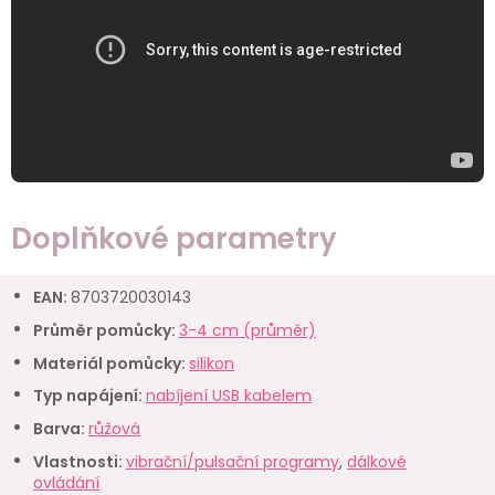
Doplňkové parametry
EAN
:
8703720030143
Průměr pomůcky
:
3-4 cm (průměr)
Materiál pomůcky
:
silikon
Typ napájení
:
nabíjení USB kabelem
Barva
:
růžová
Vlastnosti
:
vibrační/pulsační programy
,
dálkové
ovládání