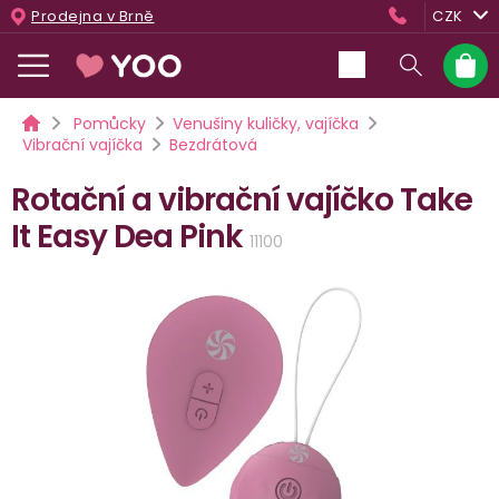
Přejít
Prodejna v Brně
CZK
na
obsah
Nákup
košík
Domů
Pomůcky
Venušiny kuličky, vajíčka
Vibrační vajíčka
Bezdrátová
Rotační a vibrační vajíčko Take
It Easy Dea Pink
11100