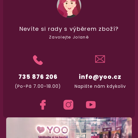
Nikdo nepozná, co jste si objednali. Mrkněte,
j
vypadá balíček
.
Nevíte si rady
s výběrem zboží?
Dodání do 2. dne
Zavolejte Jolaně
Na rychlosti záleží! Vše důležité máme sklade
a okamžitě odesíláme.
Garance vrácení peněz
735 876 206
info@yoo.cz
Máte
30 dní
na bezplatné vrácení zboží
(Po-Pá 7.00-18.00)
Napište nám kdykoliv