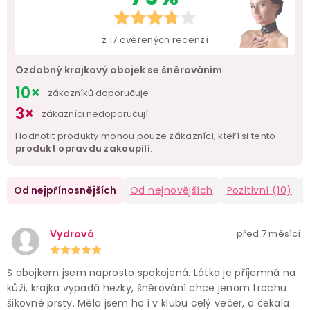
z
17
ověřených recenzí
Ozdobný krajkový obojek se šněrováním
10×
zákazníků doporučuje
3×
zákazníci nedoporučují
Hodnotit produkty mohou pouze zákazníci, kteří si tento
produkt opravdu zakoupili
.
Od nejpřínosnějších
Od nejnovějších
Pozitivní
(10)
Vydrová
před 7 měsíci
S obojkem jsem naprosto spokojená. Látka je příjemná na
kůži, krajka vypadá hezky, šněrování chce jenom trochu
šikovné prsty. Měla jsem ho i v klubu celý večer, a čekala