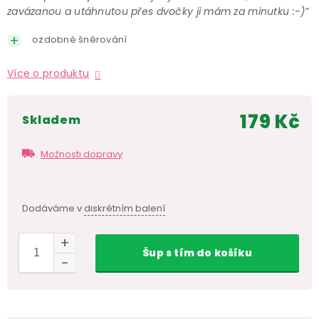
zavázanou a utáhnutou přes dvočky ji mám za minutku :-)”
ozdobné šněrování
Více o produktu
179 Kč
skladem
Měr
cen
Možnosti dopravy
Dodáváme v
diskrétním balení
Šup
s tím
do košíku