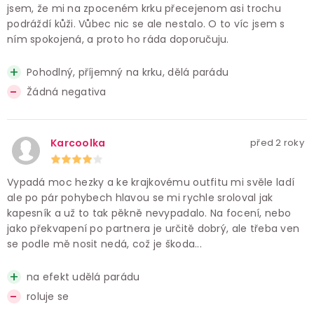
jsem, že mi na zpoceném krku přecejenom asi trochu
podráždí kůži. Vůbec nic se ale nestalo. O to víc jsem s
ním spokojená, a proto ho ráda doporučuju.
Pohodlný, příjemný na krku, dělá parádu
Žádná negativa
Karcoolka
před 2 roky
Vypadá moc hezky a ke krajkovému outfitu mi svěle ladí
ale po pár pohybech hlavou se mi rychle sroloval jak
kapesník a už to tak pěkně nevypadalo. Na focení, nebo
jako překvapení po partnera je určitě dobrý, ale třeba ven
se podle mě nosit nedá, což je škoda...
na efekt udělá parádu
roluje se