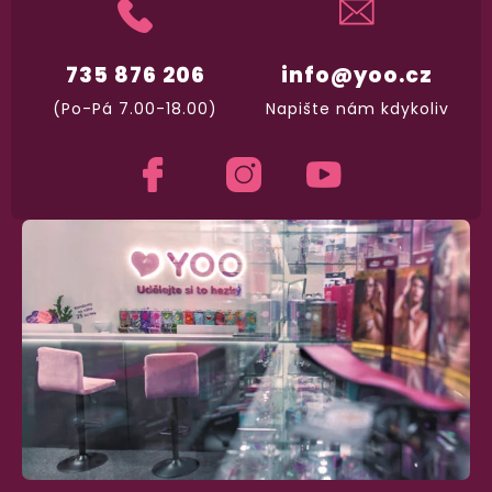
Dodání do 2. dne
735 876 206
info@yoo.cz
Na rychlosti záleží! Vše důležité máme sklade
a okamžitě odesíláme.
(Po-Pá 7.00-18.00)
Napište nám kdykoliv
Garance vrácení peněz
Máte
30 dní
na bezplatné vrácení zboží