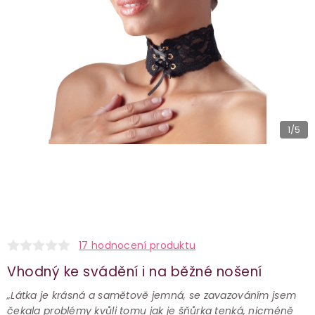
1
/5
17 hodnocení produktu
Vhodný ke svádění i na běžné nošení
„Látka je krásná a samětově jemná, se zavazováním jsem
čekala problémy kvůli tomu jak je šňůrka tenká, nicméně