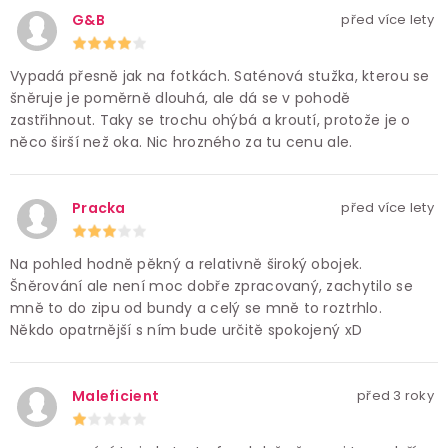
G&B
před více lety
Vypadá přesně jak na fotkách. Saténová stužka, kterou se
šněruje je poměrně dlouhá, ale dá se v pohodě
zastřihnout. Taky se trochu ohýbá a kroutí, protože je o
něco širší než oka. Nic hrozného za tu cenu ale.
Pracka
před více lety
Na pohled hodně pěkný a relativně široký obojek.
Šněrování ale není moc dobře zpracovaný, zachytilo se
mně to do zipu od bundy a celý se mně to roztrhlo.
Někdo opatrnější s ním bude určitě spokojený xD
Maleficient
před 3 roky