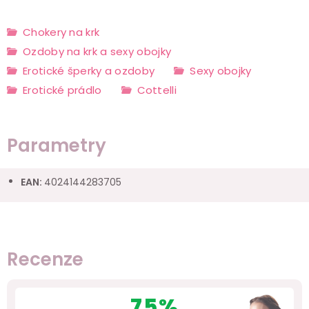
Chokery na krk
Ozdoby na krk a sexy obojky
Erotické šperky a ozdoby
Sexy obojky
Erotické prádlo
Cottelli
Parametry
EAN
:
4024144283705
Recenze
75%