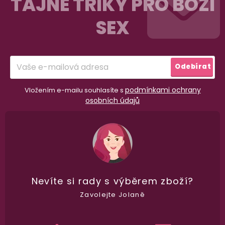
TAJNÉ TRIKY PRO BOŽÍ
p
SEX
a
t
í
Odebírat
podmínkami ochrany
Vložením e-mailu souhlasíte s
osobních údajů
98% spokojenost
dle
recenzí ověřených zakazníků
na Heuréce
Nevíte si rady
s výběrem zboží?
100% diskrétní balení
Zavolejte Jolaně
Nikdo nepozná, co jste si objednali. Mrkněte,
j
vypadá balíček
.