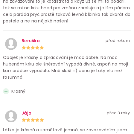
na zavazování to je katastrofa a když už se mi to podaří,
tak se mi na krku hned pro změnu zaroluje a je tím pádem
celá paráda pryč.prostě taková levná blbinka tak akorát do
postele a ne na nějaké nošení
Beruška
před rokem
Obojek je krásný a zpracování je moc dobré. Na moc
hubeném krku ale šněrování vypadá divně, aspoň na moji
kamarádce vypadalo. Mně sluší =) cena je taky víc než
rozumná
Krásný
Jája
před 3 roky
Látka je krásná a samětově jemná, se zavazováním jsem