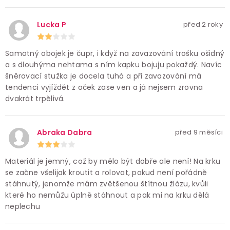
Lucka P
před 2 roky
Samotný obojek je čupr, i když na zavazování trošku ošidný
a s dlouhýma nehtama s ním kapku bojuju pokaždý. Navíc
šněrovací stužka je docela tuhá a při zavazování má
tendenci vyjíždět z oček zase ven a já nejsem zrovna
dvakrát trpělivá.
Abraka Dabra
před 9 měsíci
Materiál je jemný, což by mělo být dobře ale není! Na krku
se začne všelijak kroutit a rolovat, pokud není pořádně
stáhnutý, jenomže mám zvětšenou štítnou žlázu, kvůli
které ho nemůžu úplně stáhnout a pak mi na krku dělá
neplechu