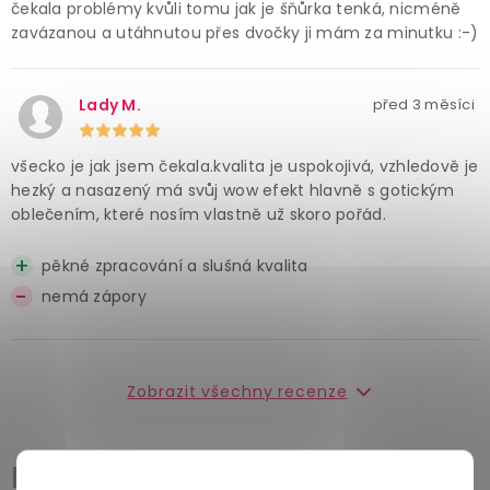
čekala problémy kvůli tomu jak je šňůrka tenká, nicméně
zavázanou a utáhnutou přes dvočky ji mám za minutku :-)
Lady M.
před 3 měsíci
všecko je jak jsem čekala.kvalita je uspokojivá, vzhledově je
hezký a nasazený má svůj wow efekt hlavně s gotickým
oblečením, které nosím vlastně už skoro pořád.
pěkné zpracování a slušná kvalita
nemá zápory
Zobrazit všechny recenze
Příslušenství