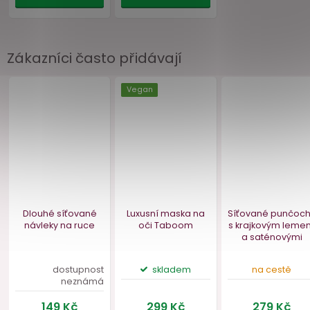
Zákazníci často přidávají
Šperk na bradavky
Parfém s feromony
s řetízkem ONYX
pro ženy