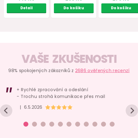
MAGNETIFICO Allure
VZOREK, 2 ml
na cestě
skladem
329 Kč
159 Kč
Do košíku
Do košíku
VAŠE ZKUŠENOSTI
98% spokojených zákazníků z
2686 ověřených recenzí
+ Rychlé zpracování a odeslání
Vegan
- Trochu strohá komunikace přes mail
Hodnocení obchodu je 5 z 5 hvězdiček.
|
6.5.2026