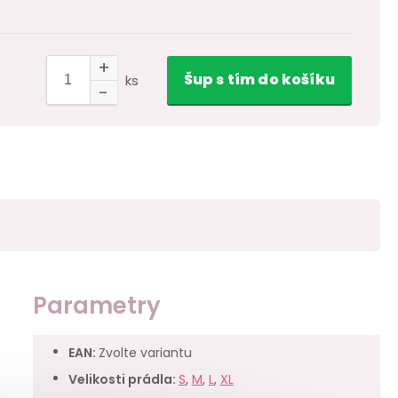
Šup
s tím
do košíku
ks
Parametry
EAN
:
Zvolte variantu
Velikosti prádla
:
S
,
M
,
L
,
XL