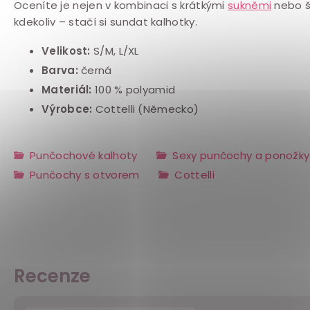
Oceníte je nejen v kombinaci s krátkými
sukněmi
nebo ša
kdekoliv – stačí si sundat kalhotky.
Velikost:
S/M, L/XL
Barva:
černá
Materiál:
100 % polyamid
Výrobce:
Cottelli (Německo)
Punčochové kalhoty
Sexy punčochy a ponožky
Punčochy s otvorem
Cottelli
Recenze