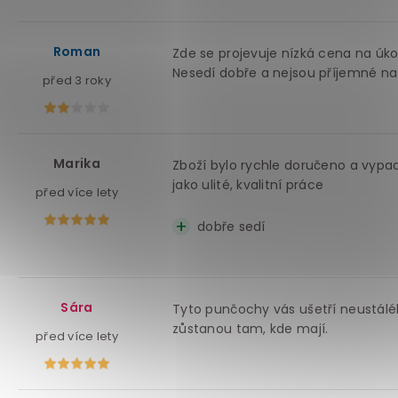
Roman
Zde se projevuje nízká cena na úkor
Nesedí dobře a nejsou příjemné na
před 3 roky
Marika
Zboží bylo rychle doručeno a vypad
jako ulité, kvalitní práce
před více lety
dobře sedí
Sára
Tyto punčochy vás ušetří neustáléh
zůstanou tam, kde mají.
před více lety