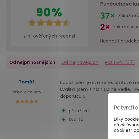
Punčochové ka
90%
37×
zákazník
2×
zákazníci n
z
41
ověřených recenzí
Hodnotit produkt
Od nejpřínosnějších
Od nejnovějších
Pozitivní
(37)
Tomáš
Koupil jsem je své ženě, protože 
kvalita, jsem z nich uplně vedle. H
před více lety
doporučuju
Potvrďte
přitažlivé
kvalita
Díky cooki
návštěvnos
cookies“ do