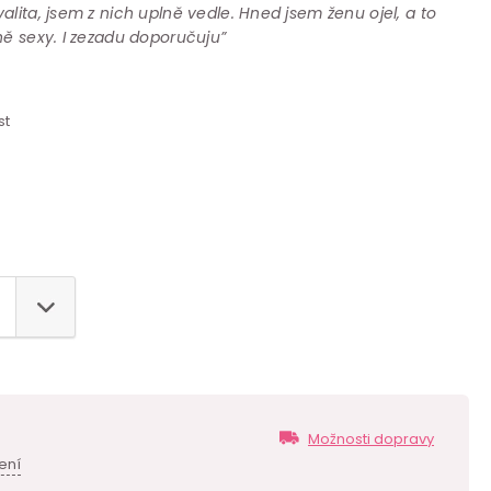
lita, jsem z nich uplně vedle. Hned jsem ženu ojel, a to
ně sexy. I zezadu doporučuju”
st
Možnosti dopravy
ení