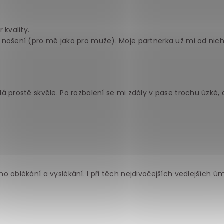
 kvality.
 nošení (pro mě jako pro muže). Moje partnerka už mi od nic
á prostě skvěle. Po rozbalení se mi zdály v pase trochu úzké,
o oblékání a vyslékání. I při těch nejdivočejších vedlejších ú