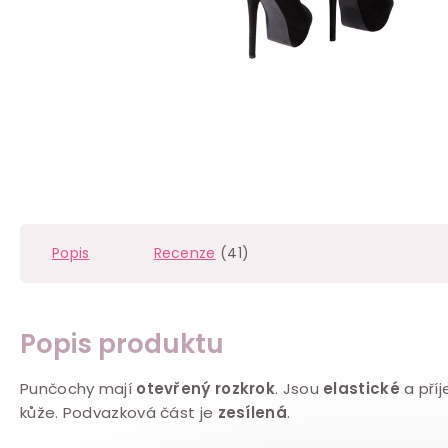
Popis
Recenze
(41)
Popis produktu
Punčochy mají
otevřený rozkrok
. Jsou
elastické
a pří
kůže. Podvazková část je
zesílená
.