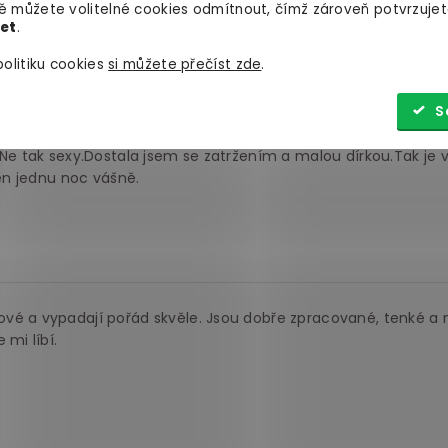
 můžete volitelné cookies odmítnout, čímž zároveň potvrzujet
let
.
moje přítelkyně když si je oblékla a mě to totálně vzrušilo.
vášnivý a intenzivní sex a punčochy ho bravurně ustály
olitiku cookies
si můžete přečíst zde
.
S
.Ne tak sexy.Dostala jsem se zatržením a malou dírkou.Tak je 
jen jednu noc vášně.
vé a vypadají pořád skvěle. Jsou dobře zpracované, tenké a 
 mi líbí.