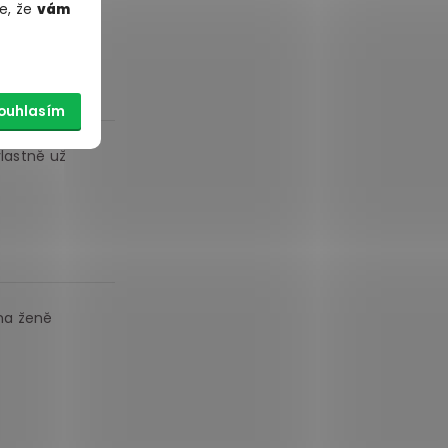
e, že
vám
 Neovládnul
ouhlasím
vlastně už
na ženě