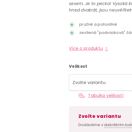
sexem. Je to pecka! Vysoká kva
hned dvakrát, jsou neuvěřitel
pružné a pohodlné
zesílená "podvazková" čá
Více o produktu
Velikost
Tabulka velikostí
Zvolte variantu
Dodáváme v
diskrétním bal