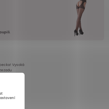
upili
.
 pecka! Vysoká
 zezadu
at
Nastavení