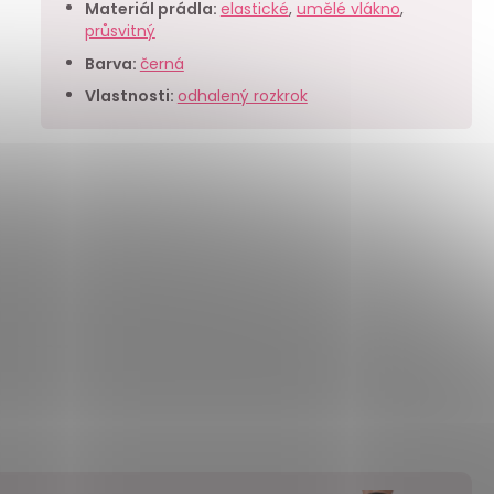
Materiál prádla
:
elastické
,
umělé vlákno
,
průsvitný
Barva
:
černá
Vlastnosti
:
odhalený rozkrok