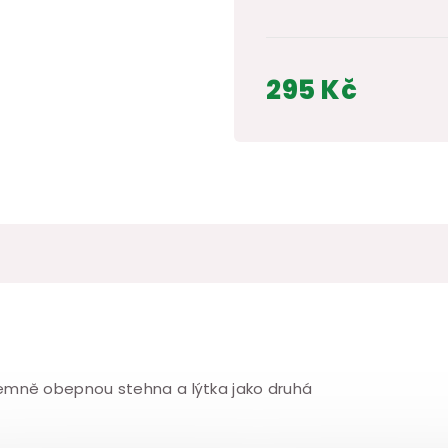
295 Kč
Měrná
cena:
jemně obepnou stehna a lýtka jako druhá