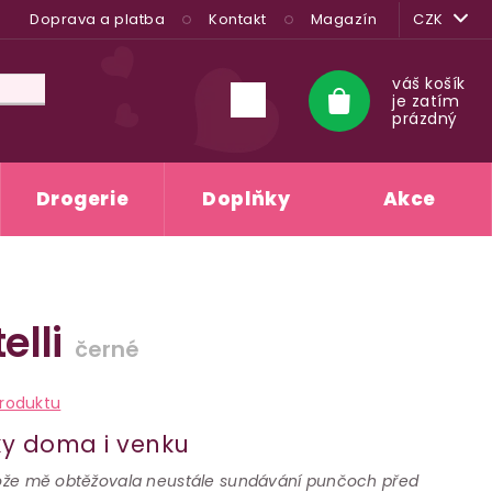
Doprava a platba
Kontakt
Magazín
CZK
váš košík
je zatím
Nákupní
prázdný
košík
Drogerie
Doplňky
Akce
elli
černé
roduktu
ky doma i venku
otože mě obtěžovala neustále sundávání punčoch před