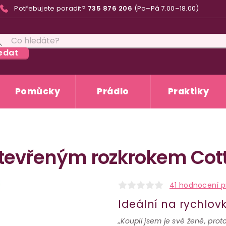
Potřebujete poradit?
735 876 206
(Po–Pá 7.00–18.00)
edat
Pomůcky
Prádlo
Praktiky
tevřeným rozkrokem Cott
41 hodnocení p
Ideální na rychlov
„Koupil jsem je své ženě, pr