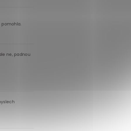
h pomohla.
 ale ne, padnou
myslech