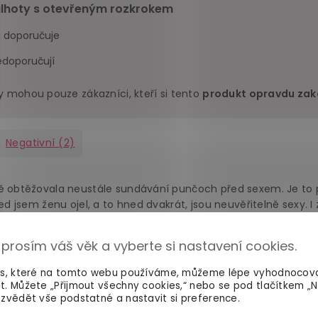
lhoty s otevřeným rozkrokem
ů doporučuje
edoporučují
y mohou pouze zákazníci, kteří si tento
produkt opravdu zako
Negativní
(2)
mě obtěžovala neustále sundávání punčoch před sexem. Je to
ned jsem ženu ojel, a to hned dvakrát, jsou neuvěřitelně sexy. I
 prosím váš věk a vyberte si nastavení cookies.
es, které na tomto webu používáme, můžeme lépe vyhodnocov
t. Můžete „Přijmout všechny cookies,“ nebo se pod tlačítkem „
zvědět vše podstatné a nastavit si preference.