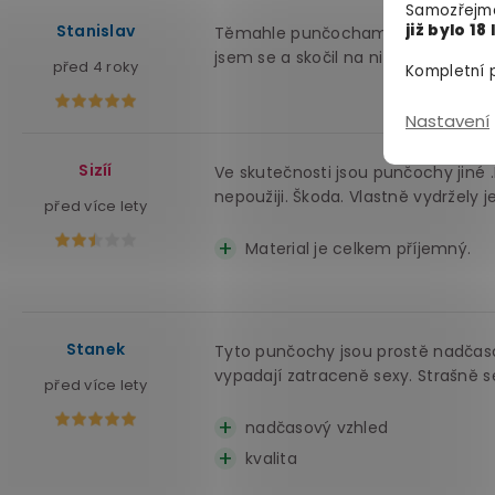
Samozřejmě
Stanislav
již bylo 18 
Těmahle punčochama mě překvapila 
jsem se a skočil na ni a měli jsme 
před 4 roky
Kompletní p
Nastavení
Sizíí
Ve skutečnosti jsou punčochy jiné 
nepoužiji. Škoda. Vlastně vydržely 
před více lety
Material je celkem příjemný.
Stanek
Tyto punčochy jsou prostě nadčaso
vypadají zatraceně sexy. Strašně se
před více lety
nadčasový vzhled
kvalita