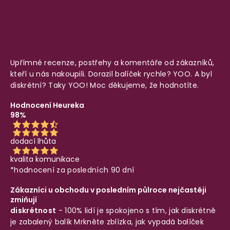
Upřímné recenze, postřehy a komentáře od zákazníků,
kteří u nás nakoupili. Dorazil balíček rychle? YOO. A byl
diskrétní? Taky YOO! Moc děkujeme, že hodnotíte.
Hodnocení Heureka
98%
dodací lhůta
kvalita komunikace
*hodnocení za posledních 90 dní
Zákazníci u obchodu v posledním půlroce nejčastěji
zmiňují
diskrétnost
- 100% lidí je spokojeno s tím, jak diskrétně
je zabalený balík
Mrkněte zblízka, jak vypadá balíček