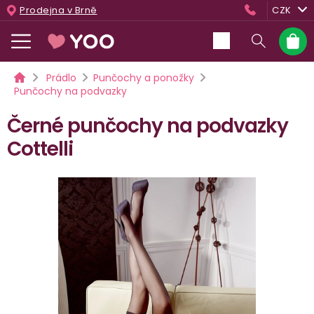
Přejít
Prodejna v Brně
CZK
na
obsah
Nákup
košík
Domů
Prádlo
Punčochy a ponožky
Punčochy na podvazky
Černé punčochy na podvazky
Cottelli