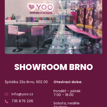
SHOWROOM BRNO
Špitálka 23a Brno, 602 00
Otevírací doba:
Pondělí – pátek:
info@yoo.cz
7:00 – 18:00
735 876 206
Sobota, neděle
Zavřeno