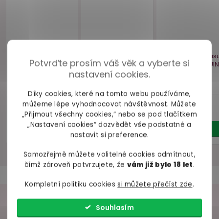
Parfém s feromony
Set erotického
Svorky na 
pro ženy Lovely
prádla s obojkem
s ozdo
Lovers BeMINE
podvazky a
perlami 
VZOREK, 2 ml
saténovými pouty
stříb
Cottelli BONDAGE
Potvrďte prosím váš věk a vyberte si
skladem
skladem
skl
nastavení cookies.
139 Kč
869 Kč
189 
Díky cookies, které na tomto webu používáme,
Do košíku
Detail
Do ko
můžeme lépe vyhodnocovat návštěvnost. Můžete
„Přijmout všechny cookies,“ nebo se pod tlačítkem
„Nastavení cookies“ dozvědět vše podstatné a
nastavit si preference.
Samozřejmě můžete volitelné cookies odmítnout,
čímž zároveň potvrzujete, že
vám již bylo 18 let
.
PLUS SIZE
BIO
Akce
Kompletní politiku cookies
si můžete přečíst zde
.
Vegan
Bestseller
Náš TIP
VAŠE ZKUŠENOSTI
Souhlasím