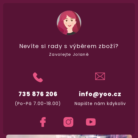
Nikdo nepozná, co jste si objednali. Mrkněte,
j
vypadá balíček
.
Dodání do 2. dne
Na rychlosti záleží! Vše důležité máme sklade
Nevíte si rady
s výběrem zboží?
a okamžitě odesíláme.
Zavolejte Jolaně
Garance vrácení peněz
Máte
30 dní
na bezplatné vrácení zboží
735 876 206
info@yoo.cz
(Po-Pá 7.00-18.00)
Napište nám kdykoliv