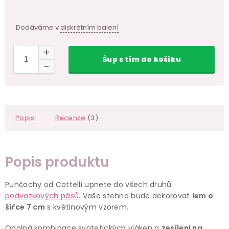
Dodáváme v
diskrétním balení
Šup
s tím
do košíku
Popis
Recenze
(3)
Popis produktu
Punčochy od Cottelli upnete do všech druhů
podvazkových pásů
. Vaše stehna bude dekorovat
lem o
šířce 7 cm
s květinovým vzorem.
Odolná kombinace syntetických vláken a
zesílení na