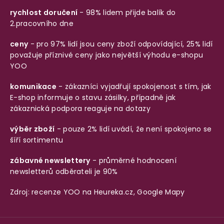
rychlost doručení
- 98% lidem přijde balík do
2.pracovního dne
ceny
- pro 97% lidí jsou ceny zboží odpovídající, 25% lidí
považuje příznivé ceny jako největší výhodu e-shopu
YOO
komunikace
- zákazníci vyjadřují spokojenost s tím, jak
E-shop informuje o stavu zásilky, případně jak
zákaznická podpora reaguje na dotazy
výběr zboží
- pouze 2% lidí uvádí, že není spokojeno se
šíří sortimentu
zábavné newslettery
- průměrné hodnocení
newsletterů odběrateli je 90%
Zdroj: recenze YOO na
Heureka.cz
,
Google Mapy