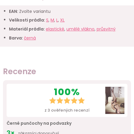
EAN
:
Zvolte variantu
Velikosti prádla
:
S
,
M
,
L
,
XL
Materiál prádla
:
elastické
,
umělé vlákno
,
průsvitný
Barva
:
černá
Recenze
100%
z
3
ověřených recenzí
Černé punčochy na podvazky
3×
zákazníci doporučují