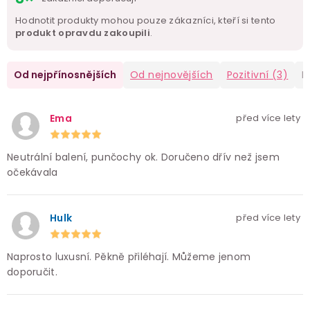
Hodnotit produkty mohou pouze zákazníci, kteří si tento
produkt opravdu zakoupili
.
Od nejpřínosnějších
Od nejnovějších
Pozitivní
(3)
N
Ema
před více lety
Neutrální balení, punčochy ok. Doručeno dřív než jsem
očekávala
Hulk
před více lety
Naprosto luxusní. Pěkně přiléhají. Můžeme jenom
doporučit.