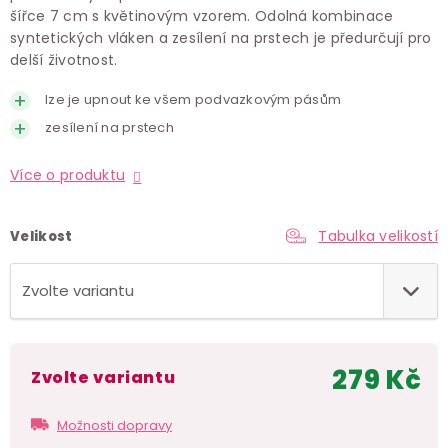
šířce 7 cm s květinovým vzorem. Odolná kombinace
syntetických vláken a zesílení na prstech je předurčují pro
delší životnost.
lze je upnout ke všem podvazkovým pásům
zesílení na prstech
Více o produktu
Tabulka velikostí
Velikost
279 Kč
Zvolte variantu
Měr
cen
Možnosti dopravy