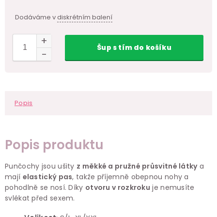
Dodáváme v
diskrétním balení
Šup
s tím
do košíku
Popis
Popis produktu
Punčochy jsou ušity
z měkké a pružné průsvitné látky
a
mají
elastický pas
, takže příjemně obepnou nohy a
pohodlně se nosí. Díky
otvoru v rozkroku
je nemusíte
svlékat před sexem.