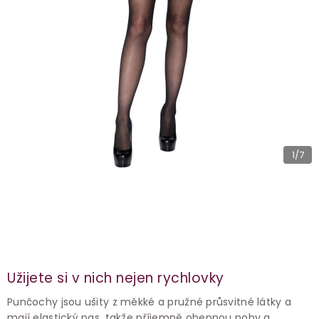
1
/7
Užijete si v nich nejen rychlovky
Punčochy jsou ušity z měkké a pružné průsvitné látky a
mají elastický pas, takže příjemně obepnou nohy a