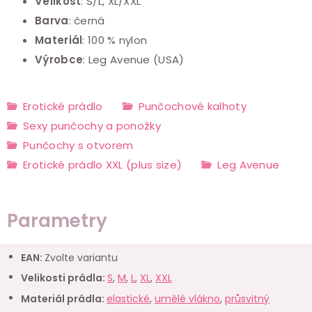
Velikost
:
S/L, XL/XXL
Barva
:
černá
Materiál
:
100 % nylon
Výrobce
:
Leg Avenue (USA)
Erotické prádlo
Punčochové kalhoty
Sexy punčochy a ponožky
Punčochy s otvorem
Erotické prádlo XXL (plus size)
Leg Avenue
Parametry
EAN
:
Zvolte variantu
Velikosti prádla
:
S
,
M
,
L
,
XL
,
XXL
Materiál prádla
:
elastické
,
umělé vlákno
,
průsvitný