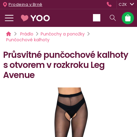
Přejít
Prodejna v Brně
CZK
na
obsah
Nákup
košík
Domů
Prádlo
Punčochy a ponožky
Punčochové kalhoty
Průsvitné punčochové kalhoty
s otvorem v rozkroku Leg
Avenue