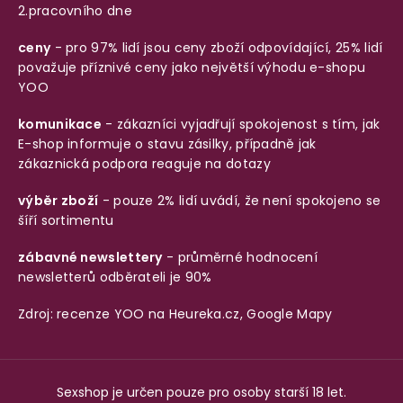
2.pracovního dne
ceny
- pro 97% lidí jsou ceny zboží odpovídající, 25% lidí
považuje příznivé ceny jako největší výhodu e-shopu
YOO
komunikace
- zákazníci vyjadřují spokojenost s tím, jak
E-shop informuje o stavu zásilky, případně jak
zákaznická podpora reaguje na dotazy
výběr zboží
- pouze 2% lidí uvádí, že není spokojeno se
šíří sortimentu
zábavné newslettery
- průměrné hodnocení
newsletterů odběrateli je 90%
Zdroj: recenze YOO na
Heureka.cz
,
Google Mapy
Sexshop je určen pouze pro osoby starší 18 let.