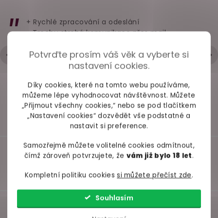
na bradavky a
fialové
krajkový
klitoris
sada 2 ks
Obses
+ Rychlé zpracování a odeslání
- Trochu strohá komunikace přes mail
skladem
skladem
skl
Hodnocení obchodu je 5 z 5 hvězdiček.
|
6.5.2026
Potvrďte prosím váš věk a vyberte si
369 Kč
69 Kč
259 
nastavení cookies.
Do košíku
Do košíku
Deta
Díky cookies, které na tomto webu používáme,
můžeme lépe vyhodnocovat návštěvnost. Můžete
„Přijmout všechny cookies,“ nebo se pod tlačítkem
„Nastavení cookies“ dozvědět vše podstatné a
nastavit si preference.
Samozřejmě můžete volitelné cookies odmítnout,
čímž zároveň potvrzujete, že
vám již bylo 18 let
.
Kompletní politiku cookies
si můžete přečíst zde
.
Souhlasím