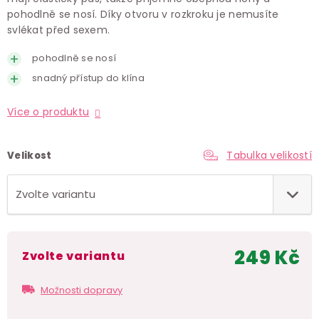
pohodlně se nosí. Díky otvoru v rozkroku je nemusíte
svlékat před sexem.
pohodlně se nosí
snadný přístup do klína
Více o produktu
Tabulka velikostí
Velikost
249 Kč
Zvolte variantu
Měr
cen
Možnosti dopravy