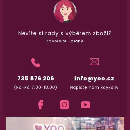
Na rychlosti záleží! Vše důležité máme sklade
a okamžitě odesíláme.
Garance vrácení peněz
Nevíte si rady
s výběrem zboží?
Máte
30 dní
na bezplatné vrácení zboží
Zavolejte Jolaně
735 876 206
info@yoo.cz
(Po-Pá 7.00-18.00)
Napište nám kdykoliv