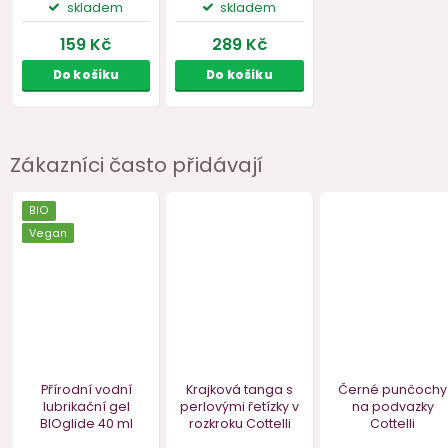
Zákazníci často přidávají
Parfém s feromony
Extra dlouhé
pro ženy
vzorované
MAGNETIFICO
síťované rukavice
Selection
VZOREK, 2
Cottelli
ml
skladem
skladem
159 Kč
289 Kč
Do košíku
Do košíku