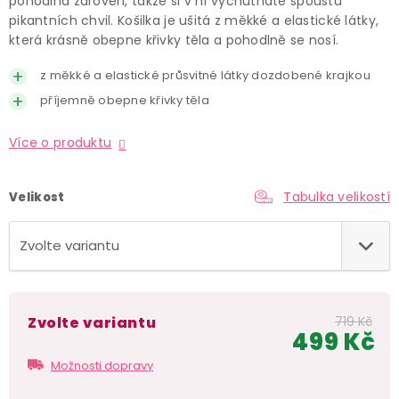
pohodlná zároveň, takže si v ní vychutnáte spoustu
pikantních chvil. Košilka je ušitá z měkké a elastické látky,
která krásně obepne křivky těla a pohodlně se nosí.
z měkké a elastické průsvitné látky dozdobené krajkou
příjemně obepne křivky těla
Více o produktu
Tabulka velikostí
Velikost
Zvolte variantu
719 Kč
499 Kč
Měr
Možnosti dopravy
cen