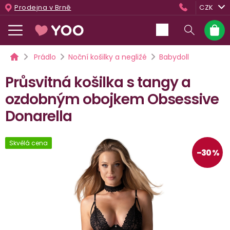
Přejít
Prodejna v Brně
CZK
na
obsah
Nákup
košík
Domů
Prádlo
Noční košilky a negližé
Babydoll
Průsvitná košilka s tangy a
ozdobným obojkem Obsessive
Donarella
Skvělá cena
–30 %