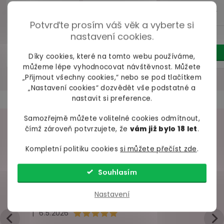
159 Kč
359 Kč
279 
Potvrďte prosím váš věk a vyberte si
Do košíku
Detail
Deta
nastavení cookies.
Díky cookies, které na tomto webu používáme,
můžeme lépe vyhodnocovat návštěvnost. Můžete
„Přijmout všechny cookies,“ nebo se pod tlačítkem
„Nastavení cookies“ dozvědět vše podstatné a
ZDARMA
ZDA
nastavit si preference.
Náš TIP
–10 %
ZDARMA
ZDARMA
Výprodej
Samozřejmě můžete volitelné cookies odmítnout,
VAŠE ZKUŠENOSTI
čímž zároveň potvrzujete, že
vám již bylo 18 let
.
Kompletní politiku cookies
si můžete přečíst zde
.
98% spokojených zákazníků z
2686 ověřených recenzí
Souhlasím
+ Rychlé zpracování a odeslání
Nastavení
- Trochu strohá komunikace přes mail
Průsvitný korzet s
Krajková
Průsvitné k
tangy a ozdobným
podprsenka
krajkovou
Hodnocení obchodu je 5 z 5 hvězdiček.
|
6.5.2026
obojkem
Obsessive
Obses