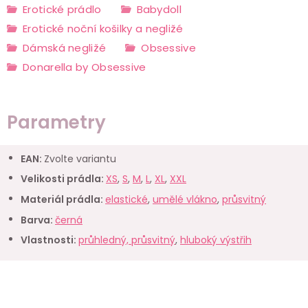
Erotické prádlo
Babydoll
Erotické noční košilky a negližé
Dámská negližé
Obsessive
Donarella by Obsessive
Parametry
EAN
:
Zvolte variantu
Velikosti prádla
:
XS
,
S
,
M
,
L
,
XL
,
XXL
Materiál prádla
:
elastické
,
umělé vlákno
,
průsvitný
Barva
:
černá
Vlastnosti
:
průhledný, průsvitný
,
hluboký výstřih