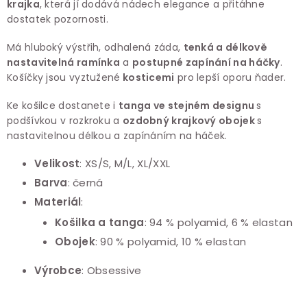
krajka
, která jí dodává nádech elegance a přitáhne
dostatek pozornosti.
Má hluboký výstřih, odhalená záda,
tenká a délkově
nastavitelná ramínka
a
postupné zapínání na háčky
.
Košíčky jsou vyztužené
kosticemi
pro lepší oporu ňader.
Ke košilce dostanete i
tanga ve stejném designu
s
podšívkou v rozkroku a
ozdobný krajkový obojek
s
nastavitelnou délkou a zapínáním na háček.
Velikost
: XS/S, M/L, XL/XXL
Barva
: černá
Materiál
:
Košilka a tanga
: 94 % polyamid, 6 % elastan
Obojek
: 90 % polyamid, 10 % elastan
Výrobce
: Obsessive