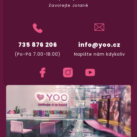
Zavolejte Jolaně
Garance vrácení peněz
Máte
30 dní
na bezplatné vrácení zboží
735 876 206
info@yoo.cz
(Po-Pá 7.00-18.00)
Napište nám kdykoliv