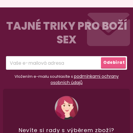
Z
á
TAJNÉ TRIKY PRO BOŽÍ
p
SEX
a
98% spokojenost
t
dle
recenzí ověřených zakazníků
na Heuréce
í
Odebírat
podmínkami ochrany
100% diskrétní balení
Vložením e-mailu souhlasíte s
osobních údajů
Nikdo nepozná, co jste si objednali. Mrkněte,
j
vypadá balíček
.
Dodání do 2. dne
Na rychlosti záleží! Vše důležité máme sklade
a okamžitě odesíláme.
Nevíte si rady
s výběrem zboží?