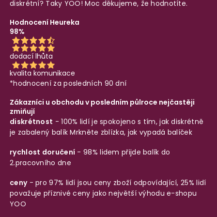
diskrétní? Taky YOO! Moc děkujeme, že hodnotíte.
Hodnocení Heureka
98%
dodací lhůta
kvalita komunikace
*hodnocení za posledních 90 dní
Zákazníci u obchodu v posledním půlroce nejčastěji
zmiňují
diskrétnost
- 100% lidí je spokojeno s tím, jak diskrétně
je zabalený balík
Mrkněte zblízka, jak vypadá balíček
rychlost doručení
- 98% lidem přijde balík do
2.pracovního dne
ceny
- pro 97% lidí jsou ceny zboží odpovídající, 25% lidí
považuje příznivé ceny jako největší výhodu e-shopu
YOO