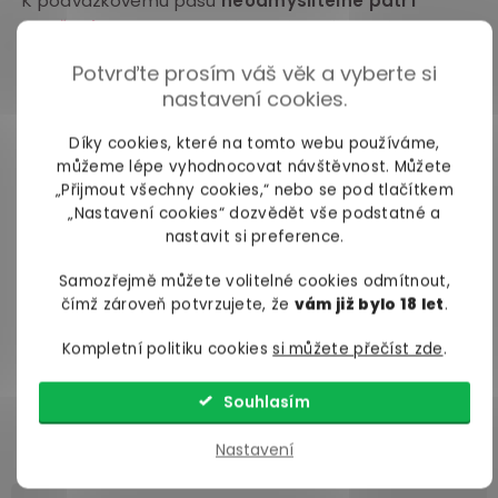
K podvazkovému pásu
neodmyslitelně patří
punčochy
. Zvolte takové, které mají jemné detaily
nebo vzory, které dodají vašemu outfitu šmrnc a
Potvrďte prosím váš věk a vyberte si
zároveň se hodí ke stylu podvazkového pásu.
nastavení cookies.
Podvazkový pás může být
skvělým doplňkem k
Díky cookies, které na tomto webu používáme,
šatům
nebo
sukni
. Zvolte šaty, které mají větší
můžeme lépe vyhodnocovat návštěvnost. Můžete
délku nebo štíhlejší střih. Pokud nechcete
„Přijmout všechny cookies,“ nebo se pod tlačítkem
podvazkový pás zcela zakrývat, zvolte průsvitné
„Nastavení cookies“ dozvědět vše podstatné a
šaty nebo šaty s průhlednou či krajkovou částí nebo
nastavit si preference.
otvory, přes kterou bude pás vidět
Samozřejmě můžete volitelné cookies odmítnout,
čímž zároveň potvrzujete, že
vám již bylo 18 let
.
Chcete být sexy a naprosto neodolatelná? Pak
podvazkový pás a punčochy zkombinujte
se
Kompletní politiku cookies
si můžete přečíst zde
.
stylovou
erotickou podprsenkou
a
kalhotkami
.
Nic víc už nepotřebujete! Zvolte ale podprsenku a
Souhlasím
kalhotky ve stejném stylu nebo barvě, abyste byla
dokonale sladěná.
Nastavení