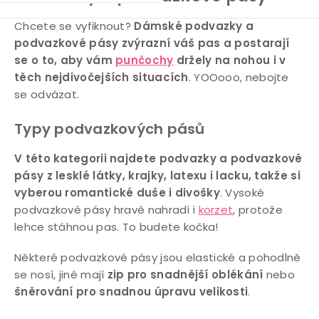
O
Chcete se vyfiknout?
Dámské podvazky a
podvazkové pásy zvýrazní váš pas a postarají
v
se o to, aby vám
punčochy
držely na nohou i v
l
těch nejdivočejších situacích
. YOOooo, nebojte
á
se odvázat.
d
a
Typy podvazkových pásů
c
V této kategorii najdete podvazky a podvazkové
í
pásy z lesklé látky, krajky, latexu i lacku, takže si
p
vyberou romantické duše i divošky
. Vysoké
r
podvazkové pásy hravě nahradí i
korzet
, protože
v
lehce stáhnou pas. To budete kočka!
k
y
Některé podvazkové pásy jsou elastické a pohodlně
v
se nosí, jiné mají
zip pro snadnější oblékání
nebo
šněrování pro snadnou úpravu velikosti
.
ý
p