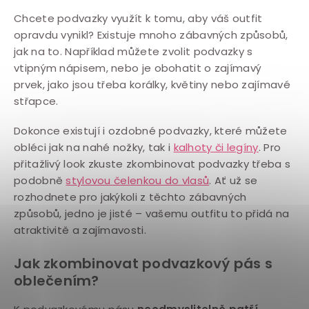
Chcete podvazky využít k tomu, aby váš outfit
opravdu vynikl? Existuje mnoho zábavných způsobů,
jak na to. Například můžete zvolit podvazky s
vtipným nápisem, nebo je obohatit o zajímavý
prvek, jako jsou třeba korálky, květiny nebo zajímavé
střapce.
Dokonce existují i ozdobné podvazky, které můžete
obléci jak na nahé nožky, tak i
kalhoty či legíny
. Pro
přitažlivý look zkuste zkombinovat podvazky třeba s
podobně
stylovou čelenkou do vlasů
. Ať už se
rozhodnete pro jakýkoli z těchto zábavných
způsobů, jedno je jisté – vašemu outfitu to přidá na
atraktivitě a zajímavosti.
Jak zkombinovat podvazkový pás s
oblečením?