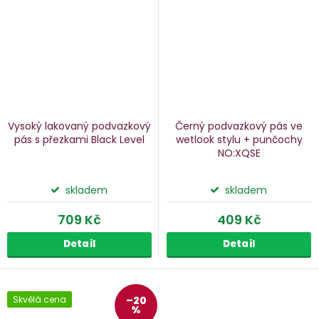
Vysoký lakovaný podvazkový
Černý podvazkový pás ve
pás s přezkami Black Level
wetlook stylu + punčochy
NO:XQSE
skladem
skladem
709 Kč
409 Kč
Detail
Detail
Skvělá cena
–20
%