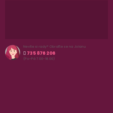
Nevíte si rady? Obraťte se na Jolanu
735 876 206
(Po-Pá 7.00-18.00)