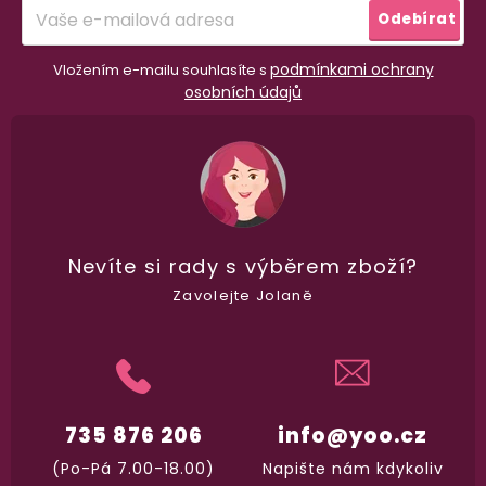
í
Odebírat
podmínkami ochrany
Vložením e-mailu souhlasíte s
osobních údajů
98% spokojenost
dle
recenzí ověřených zakazníků
na Heuréce
100% diskrétní balení
Nevíte si rady
s výběrem zboží?
Nikdo nepozná, co jste si objednali. Mrkněte,
j
Zavolejte Jolaně
vypadá balíček
.
Dodání do 2. dne
Na rychlosti záleží! Vše důležité máme sklade
735 876 206
info@yoo.cz
a okamžitě odesíláme.
(Po-Pá 7.00-18.00)
Napište nám kdykoliv