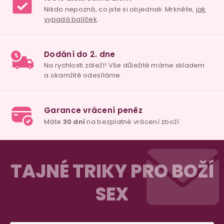
Z
á
TAJNÉ TRIKY PRO BOŽÍ
p
SEX
a
t