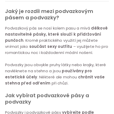
i
Jaký je rozdíl mezi podvazkovým
s
pásem a podvazky?
u
Podvazkový pás se nosí kolem pasu a mívá
délkově
nastavitelné pásky, které slouží k přidržování
punčoch
. Kromě praktického využití jej můžete
vnímat jako
součást sexy outfitu
– využijete ho pro
romantickou noc i každodenní módní nošení.
Podvazky jsou obvykle pruhy látky nebo krajky, které
navléknete na stehno a jsou
používány pro
estetické účely
. Některé ale mohou
chránit vaše
stehna před odřením
při chůzi.
Jak vybírat podvazkové pásy a
podvazky
Podvazky i podvazkové pásy
vybírejte podle