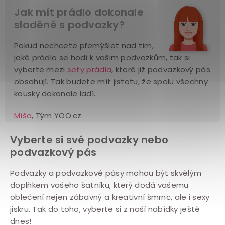
Jak mít prádlo dokonale
sladěné s podvazky?
Pokud nechcete přemýšlet nad tím,
jaké prádlo se hodí k vašim podvazkům, tak si
vyberte mezi
sety prádla
, které již podvazkový pás
obsahují. Tak budete mít jistotu, že spolu všechny
kousky dokonale ladí.
Míša
, Tým YOO.cz
Vyberte si své podvazky nebo
podvazkový pás
Podvazky a podvazkové pásy mohou být skvělým
doplňkem vašeho šatníku, který dodá vašemu
oblečení nejen zábavný a kreativní šmrnc, ale i sexy
jiskru. Tak do toho, vyberte si z naší nabídky ještě
dnes!