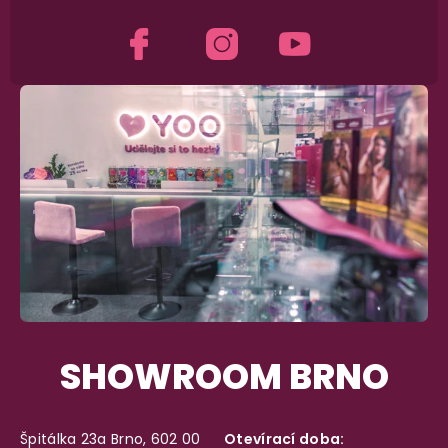
Garance vrácení peněz
Máte
30 dní
na bezplatné vrácení zboží
SHOWROOM BRNO
Špitálka 23a Brno, 602 00
Otevírací doba: