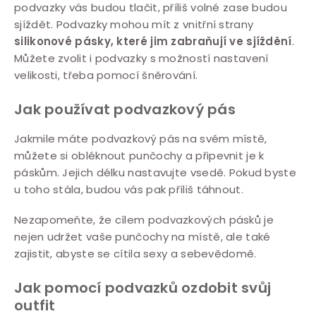
podvazky vás budou tlačit, příliš volné zase budou
sjíždět. Podvazky mohou mít z vnitřní strany
silikonové pásky, které jim zabraňují ve sjíždění
.
Můžete zvolit i podvazky s možností nastavení
velikosti, třeba pomocí šněrování.
Jak používat podvazkový pás
Jakmile máte podvazkový pás na svém místě,
můžete si obléknout punčochy a připevnit je k
páskům. Jejich délku nastavujte vsedě. Pokud byste
u toho stála, budou vás pak příliš táhnout.
Nezapomeňte, že cílem podvazkových pásků je
nejen udržet vaše punčochy na místě, ale také
zajistit, abyste se cítila sexy a sebevědomě.
Jak pomocí podvazků ozdobit svůj
outfit