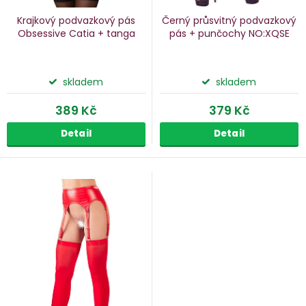
k
u
Krajkový podvazkový pás
Černý průsvitný podvazkový
k
Obsessive Catia + tanga
pás + punčochy NO:XQSE
ů
t
ů
skladem
skladem
389 Kč
379 Kč
Detail
Detail