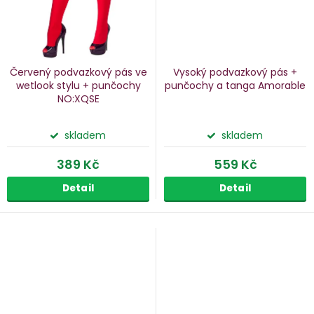
Červený podvazkový pás ve
Vysoký podvazkový pás +
wetlook stylu + punčochy
punčochy a tanga Amorable
NO:XQSE
skladem
skladem
389 Kč
559 Kč
Detail
Detail