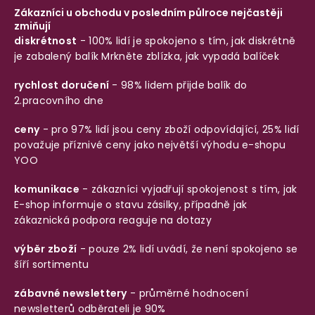
Zákazníci u obchodu v posledním půlroce nejčastěji
zmiňují
diskrétnost
- 100% lidí je spokojeno s tím, jak diskrétně
je zabalený balík
Mrkněte zblízka, jak vypadá balíček
rychlost doručení
- 98% lidem přijde balík do
2.pracovního dne
ceny
- pro 97% lidí jsou ceny zboží odpovídající, 25% lidí
považuje příznivé ceny jako největší výhodu e-shopu
YOO
komunikace
- zákazníci vyjadřují spokojenost s tím, jak
E-shop informuje o stavu zásilky, případně jak
zákaznická podpora reaguje na dotazy
výběr zboží
- pouze 2% lidí uvádí, že není spokojeno se
šíří sortimentu
zábavné newslettery
- průměrné hodnocení
newsletterů odběrateli je 90%