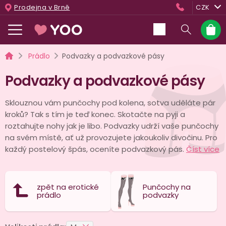
Přejít
Prodejna v Brně
CZK
na
obsah
Nákup
košík
Domů
Prádlo
Podvazky a podvazkové pásy
Podvazky a podvazkové pásy
Sklouznou vám punčochy pod kolena, sotva uděláte pár
kroků? Tak s tím je teď konec. Skotačte na pyji a
roztahujte nohy jak je libo. Podvazky udrží vaše punčochy
na svém místě, ať už provozujete jakoukoliv divočinu. Pro
každý postelový špás, oceníte podvazkový pás.
Číst více
zpět na erotické
Punčochy na
prádlo
podvazky