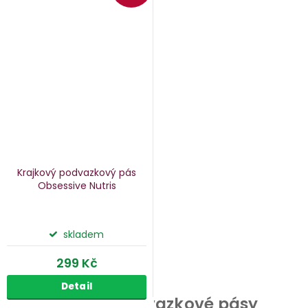
Krajkový podvazkový pás
Obsessive Nutris
skladem
299 Kč
Detail
Podvazky a podvazkové pásy