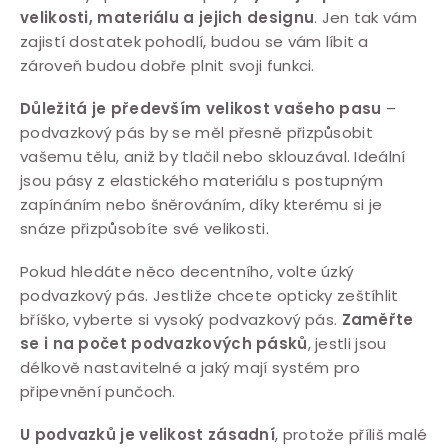
velikosti, materiálu a jejich designu
. Jen tak vám
zajistí dostatek pohodlí, budou se vám líbit a
zároveň budou dobře plnit svoji funkci.
Důležitá je především velikost vašeho pasu
–
podvazkový pás by se měl přesně přizpůsobit
vašemu tělu, aniž by tlačil nebo sklouzával. Ideální
jsou pásy z elastického materiálu s postupným
zapínáním nebo šněrováním, díky kterému si je
snáze přizpůsobíte své velikosti.
Pokud hledáte něco decentního, volte úzký
podvazkový pás. Jestliže chcete opticky zeštíhlit
bříško, vyberte si vysoký podvazkový pás.
Zaměřte
se i na počet podvazkových pásků
, jestli jsou
délkově nastavitelné a jaký mají systém pro
připevnění punčoch.
U podvazků je velikost zásadní
, protože příliš malé