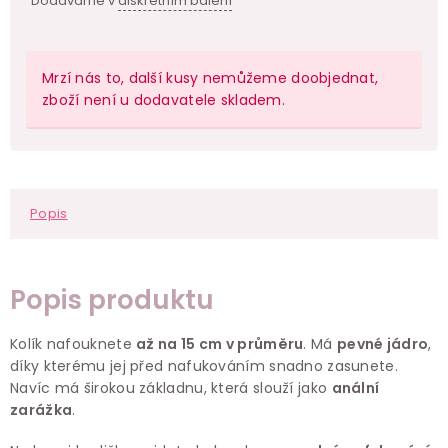
Dodáváme v
diskrétním balení
Mrzí nás to, další kusy nemůžeme doobjednat,
zboží není u dodavatele skladem.
Popis
Popis produktu
Kolík nafouknete
až na 15 cm v průměru
. Má
pevné jádro
,
díky kterému jej před nafukováním snadno zasunete.
Navíc má širokou základnu, která slouží jako
anální
zarážka
.