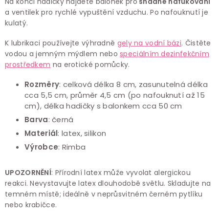
Na konci hadičky najdete balonek pro
snadné nafukování
a ventilek pro rychlé vypuštění vzduchu. Po nafouknutí je
kulatý.
K lubrikaci používejte
výhradně
gely na vodní bázi
.
Čistěte
vodou a jemným mýdlem nebo
speciálním dezinfekčním
prostředkem
na erotické pomůcky.
Rozměry
: celková délka 8 cm, zasunutelná délka
cca 5,5 cm, průměr 4,5
cm (
po nafouknutí až 15
cm),
délka hadičky s balonkem cca 50 cm
Barva
: černá
Materiál
:
latex, silikon
Výrobce
:
Rimba
UPOZORNĚNÍ
: Přírodní latex může vyvolat alergickou
reakci. Nevystavujte latex dlouhodobě světlu. Skladujte na
temném místě; ideálně v neprůsvitném černém pytlíku
nebo krabičce.