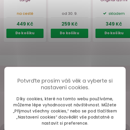
Do košíku
Do košíku
Do ko
VAŠE ZKUŠENOSTI
Potvrďte prosím váš věk a vyberte si
nastavení cookies.
98% spokojených zákazníků z
2686 ověřených recenzí
Díky cookies, které na tomto webu používáme,
Anální kolík Doc
Umělé sperma
Vodní lub
můžeme lépe vyhodnocovat návštěvnost. Můžete
+ Rychlé zpracování a odeslání
Johnson Red Boy
Porn Sperm, 250 ml
gel Syste
„Přijmout všechny cookies,“ nebo se pod tlačítkem
Large
Original
- Trochu strohá komunikace přes mail
„Nastavení cookies“ dozvědět vše podstatné a
nastavit si preference.
Hodnocení obchodu je 5 z 5 hvězdiček.
|
6.5.2026