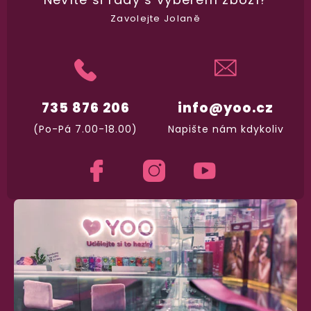
Garance vrácení peněz
Zavolejte Jolaně
Máte
30 dní
na bezplatné vrácení zboží
735 876 206
info@yoo.cz
(Po-Pá 7.00-18.00)
Napište nám kdykoliv