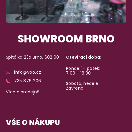
SHOWROOM BRNO
Špitálka 23a Brno, 602 00
Otevírací doba:
Pondělí – pátek:
info@yoo.cz
7:00 – 18:00
735 876 206
Sobota, neděle
Zavřeno
Více o prodejně
VŠE O NÁKUPU