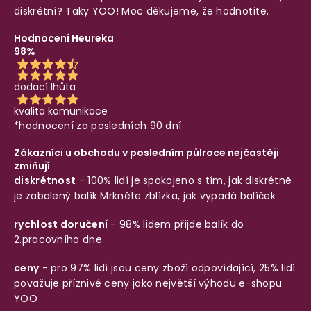
diskrétní? Taky YOO! Moc děkujeme, že hodnotíte.
Hodnocení Heureka
98%
dodací lhůta
kvalita komunikace
*hodnocení za posledních 90 dní
Zákazníci u obchodu v posledním půlroce nejčastěji
zmiňují
diskrétnost
- 100% lidí je spokojeno s tím, jak diskrétně
je zabalený balík
Mrkněte zblízka, jak vypadá balíček
rychlost doručení
- 98% lidem přijde balík do
2.pracovního dne
ceny
- pro 97% lidí jsou ceny zboží odpovídající, 25% lidí
považuje příznivé ceny jako největší výhodu e-shopu
YOO