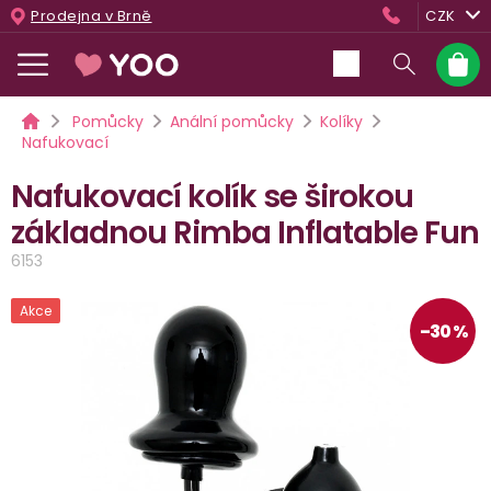
Přejít
Prodejna v Brně
CZK
na
obsah
Nákup
košík
Domů
Pomůcky
Anální pomůcky
Kolíky
Nafukovací
Nafukovací kolík se širokou
základnou Rimba Inflatable Fun
6153
Akce
–30 %