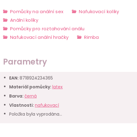
Pomůcky na anální sex
Nafukovací kolíky
Anální kolíky
Pomůcky pro roztahování análu
Nafukovací anální hračky
Rimba
Parametry
EAN
:
8718924234365
Materiál pomůcky
:
latex
Barva
:
černá
Vlastnosti
:
nafukovací
Položka byla vyprodána…