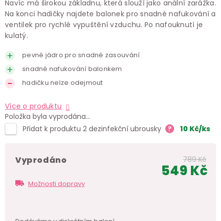
Navíc má širokou základnu, která slouží jako anální zarážka.
Na konci hadičky najdete balonek pro snadné nafukování a
ventilek pro rychlé vypuštění vzduchu. Po nafouknutí je
kulatý.
pevné jádro pro snadné zasouvání
snadné nafukování balonkem
hadičku nelze odejmout
Více o produktu
Položka byla vyprodána…
Přidat k produktu 2 dezinfekční ubrousky
?
10
Kč
/ks
vyprodáno
789 Kč
549 Kč
Měr
Možnosti dopravy
cen