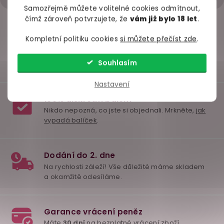
na cestě
od 30. 9.
skl
Samozřejmě můžete volitelné cookies odmítnout,
čímž zároveň potvrzujete, že
vám již bylo 18 let
.
449 Kč
259 Kč
349 
Do košíku
Do košíku
Do ko
Kompletní politiku cookies
si můžete přečíst zde
.
Souhlasím
Nastavení