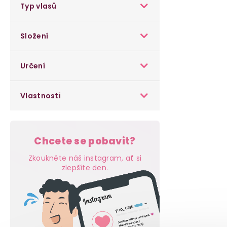
Typ vlasů
a
n
Složení
e
Určení
l
Vlastnosti
Chcete se pobavit?
Zkoukněte náš instagram, ať si
zlepšíte den.