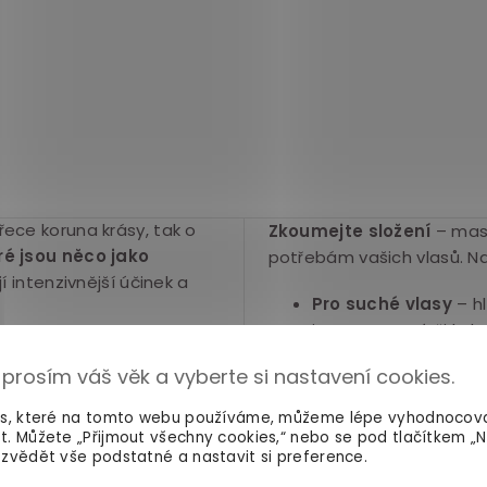
ece koruna krásy, tak o
Zkoumejte složení
– mask
ré jsou něco jako
potřebám vašich vlasů. Na
 intenzivnější účinek a
Pro suché vlasy
– hl
jsou arganový či kok
ou viditelné příznaky
 prosím váš věk a vyberte si nastavení cookies.
Pro poškozené vlas
né péče.
Tak nenechte
regeneračních složek
ořínků až ke konečkům
.
es, které na tomto webu používáme, můžeme lépe vyhodnocov
t. Můžete „Přijmout všechny cookies,“ nebo se pod tlačítkem „
Pro jemné vlasy
– vy
zvědět vše podstatné a nastavit si preference.
vlasy, jako je např.