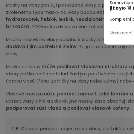
Samozřejmě
Masky na vlasy posilují poškozené vlasy a přivádí je znov
již bylo 18 
zvolenému typu masky na vlasy budou
vaše vlasy krás
hydratované, hebké, lesklé, neodolatelně voňavé a
Kompletní p
brnkačka
. YOOoo, každý se za vámi otočí.
Nastavení
Mnoho masek na vlasy obsahuje složky, které
hloubkov
dodávají jim potřebné živiny
. To je prospěšné zejmé
vlasy.
Maska na vlasy
může posilovat vlasovou strukturu
a
vlasy
poškozené například častým používáním teplých 
úpravu vlasů (fénu, žehličky na vlasy nebo kulmy) neb
Vlasová maska
může pomoci zamezit také lámání a
udržet vlasy silné a zdravé, jiné masky zase obsahují s
podporovat růst vlasů a posilovat vlasové kořeny
.
TIP
: Chcete pečovat nejen o své vlasy, ale také o sv