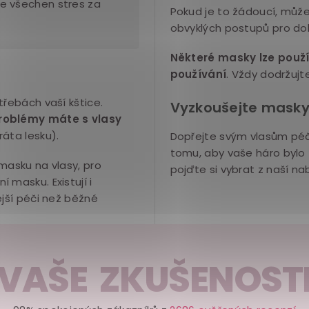
e všechen stres za
Pokud je to žádoucí, můž
obvyklých postupů pro do
Některé masky lze použív
používání
. Vždy dodržuj
třebách vaší kštice.
Vyzkoušejte masky
problémy máte s vlasy
áta lesku).
Dopřejte svým vlasům péči
tomu, aby vaše háro bylo 
masku na vlasy, pro
pojďte si vybrat z naší na
 masku. Existují i
ější péči než běžné
VAŠE ZKUŠENOST