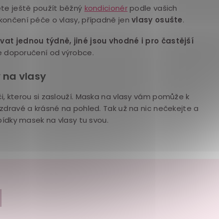
ete ještě použít běžný
kondicionér
podle vašich
končení péče o vlasy, případně jen
vlasy osušte
.
at jednou týdně, jiné jsou vhodné i pro častější
te doporučení od výrobce.
 na vlasy
, kterou si zaslouží. Maska na vlasy vám pomůže k
zdravé a krásné na pohled. Tak už na nic nečekejte a
bídky masek na vlasy tu svou.
I