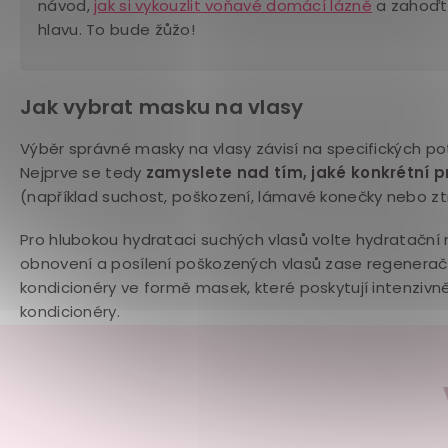
návod,
jak si vykouzlit voňavé domácí lázně
a zahoďt
hlavu. To bude žůžo!
Jak vybrat masku na vlasy
Výběr správné masky na vlasy závisí na specifických po
Nejprve se tedy
zamyslete nad tím, jaké konkrétní 
(například suchost, poškození, lámavé konečky nebo ztr
Pro hlubokou hydrataci suchých vlasů volte hydratační 
obnovení a posílení poškozených vlasů zase regenerační
kondicionéry ve formě masek, které poskytují intenzivn
kondicionéry.