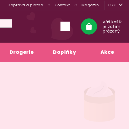
Doprava a platba
Kontakt
Magazín
CZK
váš košík
je zatím
Nákupní
prázdný
košík
Drogerie
Doplňky
Akce