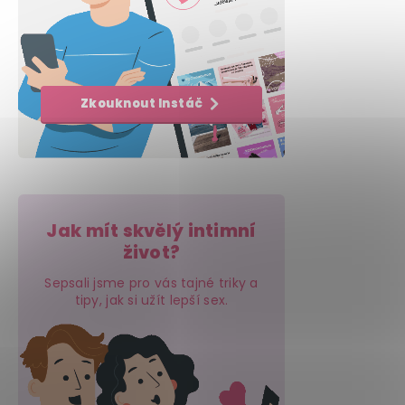
Zkouknout Instáč
Jak mít skvělý intimní
život?
Sepsali jsme pro vás tajné triky a
tipy, jak si užít lepší sex.