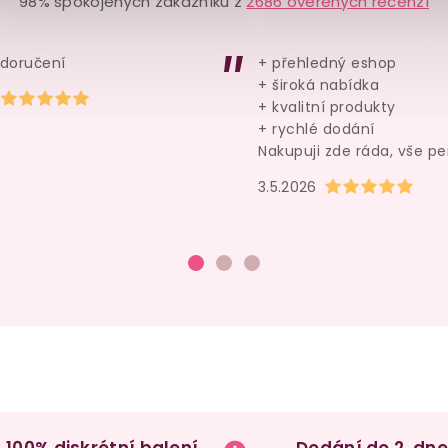
98% spokojených zákazníků z
2686 ověřených recenzí
 doručení
+ přehledný eshop
+ široká nabídka
Hodnocení obchodu je 5 z 5 hvězdiček.
+ kvalitní produkty
+ rychlé dodání
Nakupuji zde ráda, vše pe
Hodnocení obchod
3.5.2026