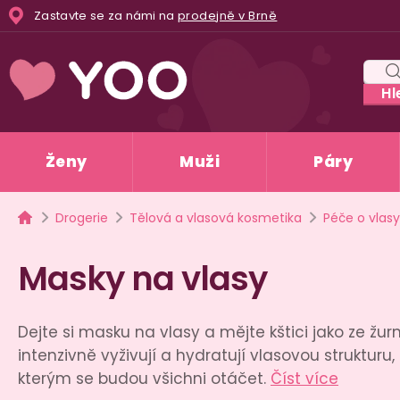
Přejít
Zastavte se za námi na
prodejně v Brně
na
obsah
Hl
Ženy
Muži
Páry
Domů
Drogerie
Tělová a vlasová kosmetika
Péče o vlasy
Masky na vlasy
Dejte si masku na vlasy a mějte kštici jako ze žu
intenzivně vyživují a hydratují vlasovou struktur
kterým se budou všichni otáčet.
Číst více