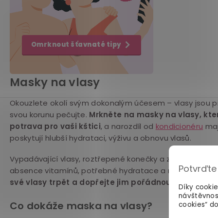
Omrknout šťavnaté tipy
Masky na vlasy
Okouzlete okolí svým dokonalým účesem – vlasy jsou př
svou korunu pečujte.
Mrkněte na masky na vlasy, kte
potrava pro vaši kštici
, a narozdíl od
kondicionéru
mají
poskytují hlubší hydrataci, výživu a obnovu vlasů.
Vypadávající vlasy, roztřepené konečky a ztráta lesku js
Potvrďte
absence vitamínů, potřebné hydratace a nedostateč
své vlasy trpět a dopřejte jim pořádnou
výživu
od k
Díky cooki
návštěvnos
Co dokáže maska na vlasy?
cookies“ do