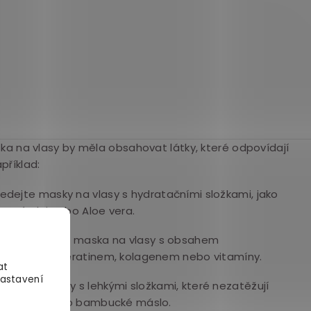
a na vlasy by měla obsahovat látky, které odpovídají
příklad:
edejte masky na vlasy s hydratačními složkami, jako
osový olej nebo Aloe vera.
y
– je vhodná maska na vlasy s obsahem
, například keratinem, kolagenem nebo vitamíny.
at
Nastavení
bírejte masky s lehkými složkami, které nezatěžují
 panthenol nebo bambucké máslo.