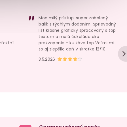
Moc milý prístup, super zabalený
balík s rýchlym dodaním. Sprievodný
list krásne graficky spracovaný s top
textom a malá čokoláda ako
rfektní.
prekvapenie - ku káve top Veľmi mi
to aj zlepšilo deň V skratke 12/10
u je 5 z 5 hvězdiček.
Hodnocení obchodu je 4 z 5 hvězd
3.5.2026