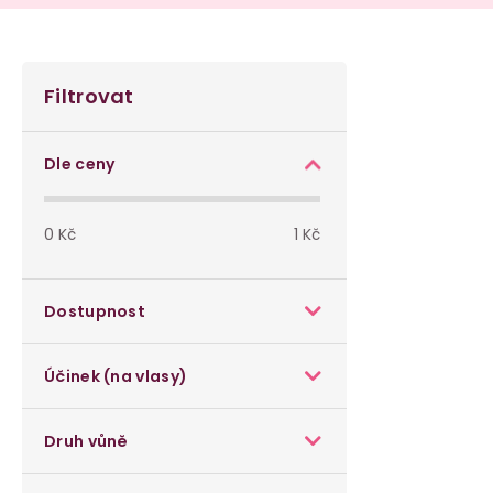
P
Filtrovat
o
s
Dle ceny
t
0
Kč
1
Kč
r
a
Dostupnost
n
Účinek (na vlasy)
n
í
Druh vůně
p