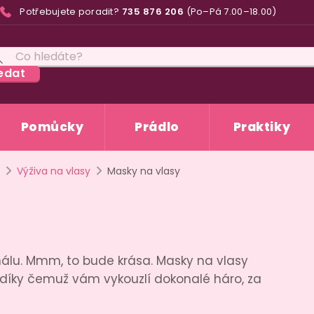
Potřebujete poradit?
735 876 206
(Po–Pá 7.00–18.00)
edat
Pomůcky
Prádlo
Praktiky
Výživa na vlasy
Masky na vlasy
rnálu. Mmm, to bude krása. Masky na vlasy
u, díky čemuž vám vykouzlí dokonalé háro, za