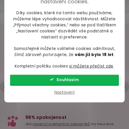
nastavení cookies.
Díky cookies, které na tomto webu používáme,
Bestseller
můžeme lépe vyhodnocovat návštěvnost. Můžete
„Přijmout všechny cookies,“ nebo se pod tlačítkem
„Nastavení cookies“ dozvědět vše podstatné a
VAŠE ZKUŠENOSTI
nastavit si preference.
Samozřejmě můžete volitelné cookies odmítnout,
98% spokojených zákazníků z
2686 ověřených recenzí
čímž zároveň potvrzujete, že
vám již bylo 18 let
.
Kompletní politiku cookies
si můžete přečíst zde
.
+ Rychlé zpracování a odeslání
SCANDAL Plácačka
Svorky na bradavky
Bičík s pe
- Trochu strohá komunikace přes mail
s lechtátkem z
s řetízkem Fetish
šimrátkem B
Souhlasím
peříček
Fantasy Gold
Hodnocení obchodu je 5 z 5 hvězdiček.
|
6.5.2026
Nastavení
na cestě
skladem
skl
559 Kč
349 Kč
239 
Do košíku
Do košíku
Do ko