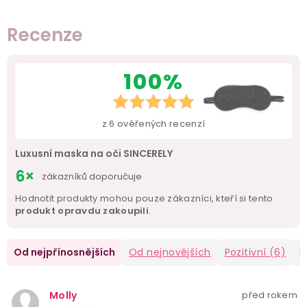
Recenze
100%
z
6
ověřených recenzí
Luxusní maska na oči SINCERELY
6×
zákazníků doporučuje
Hodnotit produkty mohou pouze zákazníci, kteří si tento
produkt opravdu zakoupili
.
Od nejpřínosnějších
Od nejnovějších
Pozitivní
(6)
N
Molly
před rokem