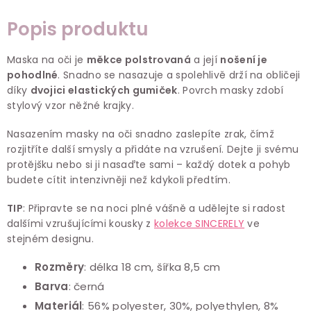
Popis produktu
Maska na oči je
měkce polstrovaná
a její
nošení je
pohodlné
. Snadno se nasazuje a spolehlivě drží na obličeji
díky
dvojici elastických gumiček
. Povrch masky zdobí
stylový vzor něžné krajky.
Nasazením masky na oči snadno zaslepíte zrak, čímž
rozjitříte další smysly a přidáte na vzrušení. Dejte ji svému
protějšku nebo si ji nasaďte sami – každý dotek a pohyb
budete cítit intenzivněji než kdykoli předtím.
TIP
: Připravte se na noci plné vášně a udělejte si radost
dalšími vzrušujícími kousky z
kolekce SINCERELY
ve
stejném designu.
Rozměry
: délka 18 cm, šířka 8,5 cm
Barva
: černá
Materiál
: 56% polyester, 30%, polyethylen, 8%