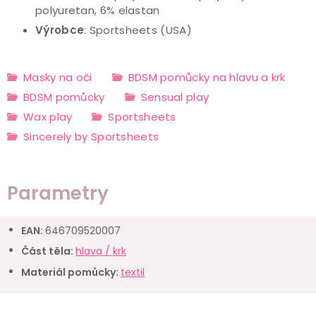
polyuretan, 6% elastan
Výrobce
: Sportsheets (USA)
Masky na oči
BDSM pomůcky na hlavu a krk
BDSM pomůcky
Sensual play
Wax play
Sportsheets
Sincerely by Sportsheets
Parametry
EAN
:
646709520007
Část těla
:
hlava / krk
Materiál pomůcky
:
textil