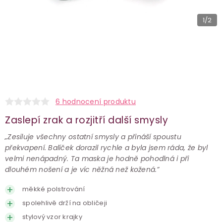
1
/2
6 hodnocení produktu
Zaslepí zrak a rozjitří další smysly
„Zesiluje všechny ostatní smysly a přináší spoustu
překvapení. Balíček dorazil rychle a byla jsem ráda, že byl
velmi nenápadný. Ta maska je hodně pohodlná i při
dlouhém nošení a je víc něžná než kožená.”
měkké polstrování
spolehlivě drží na obličeji
stylový vzor krajky