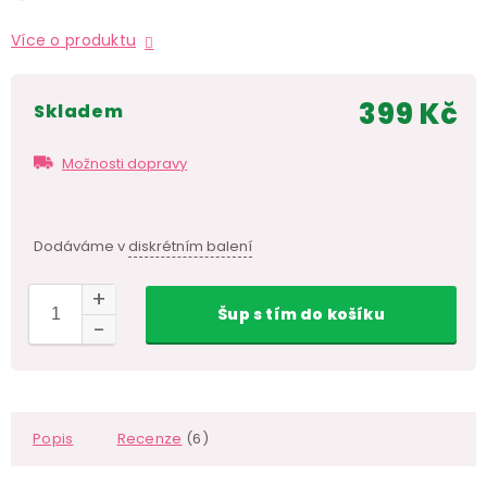
Více o produktu
399 Kč
skladem
Měr
cen
Možnosti dopravy
Dodáváme v
diskrétním balení
Šup
s tím
do košíku
Popis
Recenze
(6)