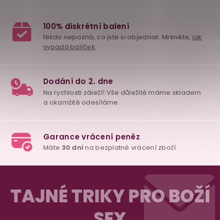
Z
á
TAJNÉ TRIKY PRO BOŽÍ
p
SEX
a