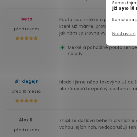
Samozřejmě
již bylo 18 
Iveta
Pouta jsou měkké a pohodlné i po de
Kompletní p
které už máme, protože nám vyhovuj
před rokem
jak nám to zrovna vyhovuje. Určitě
Nastavení
Měkké a pohodlné pouta Lehce 
nálady
Sir Klegejn
hledali jsme něco takovýho už delš
ale zároveň bezpečný..dostanu s n
před 10 měsíci
Alex R.
Zničil se doslova během prvních 5 v
vahou jejích noh. Nedoporučuji ten
před rokem