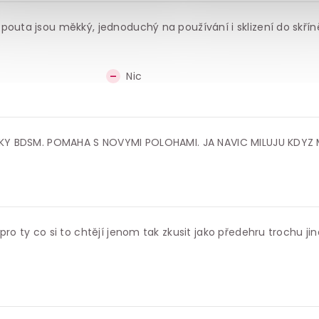
pouta jsou měkký, jednoduchý na používání i sklizení do skříně
Nic
VNIKY BDSM. POMAHA S NOVYMI POLOHAMI. JA NAVIC MILUJU KDYZ
ro ty co si to chtějí jenom tak zkusit jako předehru trochu jin