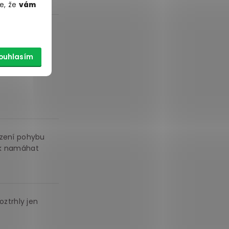
e, že
vám
me je za jiné,
nastavit tak
ouhlasím
ezení pohybu
jak namáhat
oztrhly jen