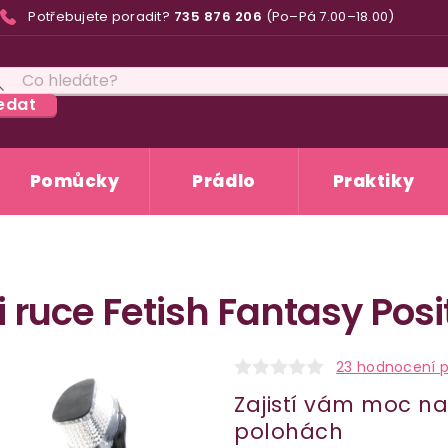
Potřebujete poradit?
735 876 206
(Po–Pá 7.00–18.00)
edat
Pomůcky
Prádlo
Praktiky
i ruce Fetish Fantasy Pos
23 hodnocení 
Zajistí vám moc n
polohách