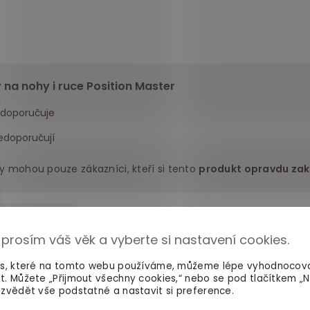
 na nohy i ruce Position Master
 doporučuje
edoporučují
y mohou pouze zákazníci, kteří si tento
produkt opravdu zak
Negativní
(2)
 prosím váš věk a vyberte si nastavení cookies.
 ještě zintenzivnil potěšení z milování, tak mu ho po našem 
es, které na tomto webu používáme, můžeme lépe vyhodnocov
troji naprosto znehybněná a muž je pánem celé situace. Slast
t. Můžete „Přijmout všechny cookies,“ nebo se pod tlačítkem „
zvědět vše podstatné a nastavit si preference.
to máme doma všichni naopak - Muhehe! Krásně dovolí se s man
do ní zajel a hezky jí to udělal.