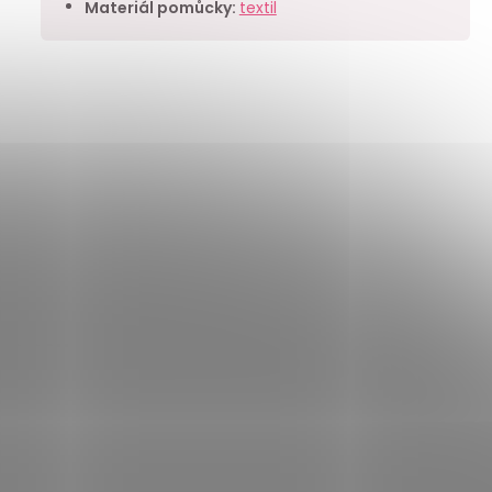
Materiál pomůcky
:
textil