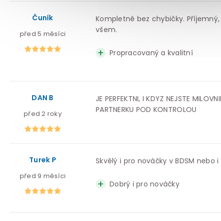
Čuník
Kompletně bez chybičky. Příjemný, 
všem.
před 5 měsíci
Propracovaný a kvalitní
DAN B
JE PERFEKTNI, I KDYZ NEJSTE MILO
PARTNERKU POD KONTROLOU
před 2 roky
Turek P
Skvělý i pro nováčky v BDSM nebo i p
před 9 měsíci
Dobrý i pro nováčky