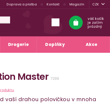
Doprava a platba
Kontakt
Magazín
CZK
váš košík
je zatím
Nákupní
prázdný
košík
Drogerie
Doplňky
Akce
ition Master
7299
produktu
ad vaší drahou polovičkou v mnoha