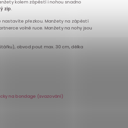
anžety kolem zápěstí i nohou snadno
ý zip
.
 nastavíte přezkou. Manžety na zápěstí
tnerce volné ruce. Manžety na nohy jsou
štářku), obvod pout max. 30 cm, délka
ky na bondage (svazování)