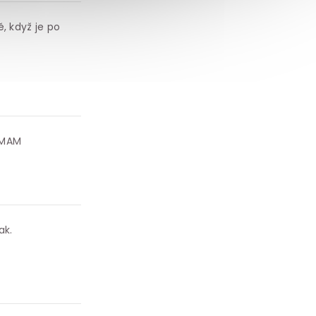
, když je po
 MAM
ak.