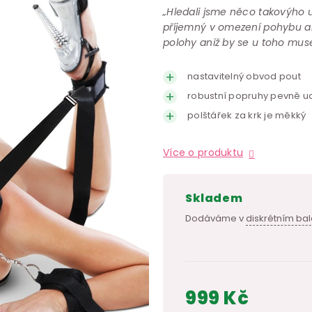
„Hledali jsme něco takovýho u
příjemný v omezení pohybu al
polohy aniž by se u toho mus
nastavitelný obvod pout
robustní popruhy pevně ud
polštářek za krk je měkký
Více o produktu
skladem
Dodáváme v
diskrétním bal
999 Kč