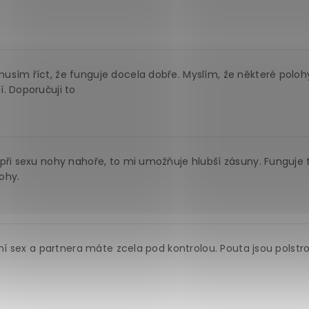
sím říct, že funguje docela dobře. Myslím, že některé polohy
. Doporučuji to
při sexu nohy nahoře, to mi umožňuje hlubší zásuny. Funguje t
ohy.
ení sex a partnera máte zcela pod kontrolou. Pouta jsou polstr