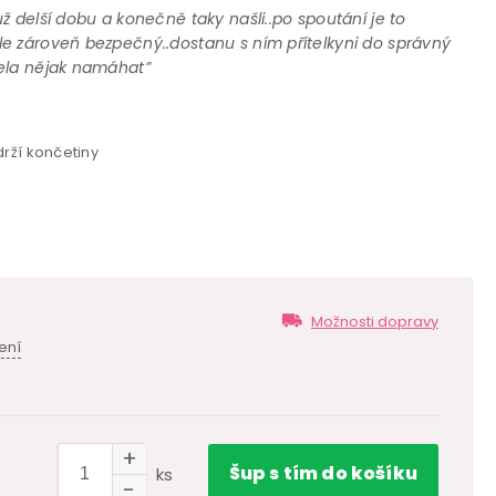
ž delší dobu a konečně taky našli..po spoutání je to
e zároveň bezpečný..dostanu s ním přítelkyni do správný
ela nějak namáhat”
rží končetiny
Možnosti dopravy
ení
Šup
s tím
do košíku
ks