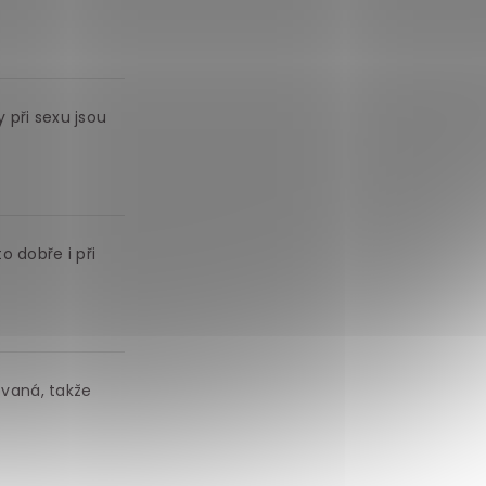
 při sexu jsou
o dobře i při
ovaná, takže