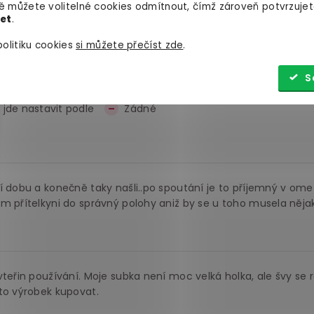
 můžete volitelné cookies odmítnout, čímž zároveň potvrzujet
let
.
lší době. Ty na zápěstí jsou z jiného materiálu, ale vyměnili js
olitiku cookies
si můžete přečíst zde
.
í prostě víc. Postroj je celkově dobrý a je jednoduché si ho 
 tento postroj ráda doporučím.
S
jde nastavit podle
Žádné
í dobu a konečně taky našli..po spoutání je to příjemný v om
ím přítelkyni do správný polohy aniž by se u toho musela ně
teřin používání. Moje subka není moc velká holka, ale švy se r
to výrobek kupovat.