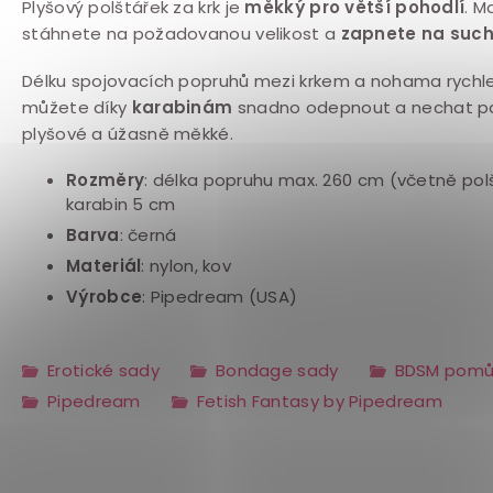
Plyšový polštářek za krk je
měkký pro větší pohodlí
. M
stáhnete na požadovanou velikost a
zapnete na such
Délku spojovacích popruhů mezi krkem a nohama rychle
můžete díky
karabinám
snadno odepnout a nechat par
plyšové a úžasně měkké.
Rozměry
: délka popruhu max. 260 cm (včetně pol
karabin 5 cm
Barva
: černá
Materiál
: nylon, kov
Výrobce
: Pipedream (USA)
Erotické sady
Bondage sady
BDSM pomůc
Pipedream
Fetish Fantasy by Pipedream