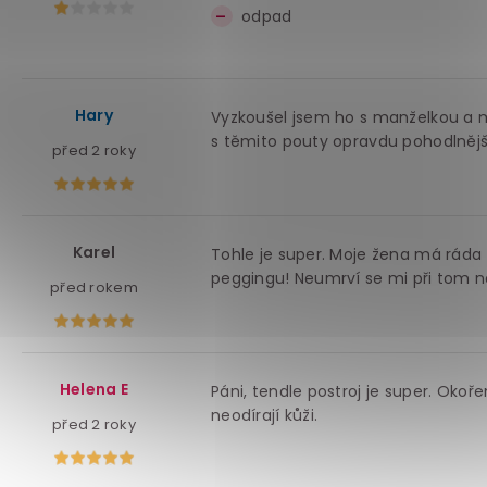
odpad
Hary
Vyzkoušel jsem ho s manželkou a mu
s těmito pouty opravdu pohodlnější
před 2 roky
Karel
Tohle je super. Moje žena má ráda 
peggingu! Neumrví se mi při tom n
před rokem
Helena E
Páni, tendle postroj je super. Okoř
neodírají kůži.
před 2 roky