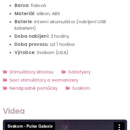
Barva
: fialová
Materiál
: silikon, ABS
Baterie
: interní akumulátor (nabíjení USB
kabelem)
Doba nabíjení
: 2 hodiny
Doba provozu
: až 1 hodina
Výrobce
: Svakom (USA)
Stimulátory klitorisu
Satisfyery
Sací stimulátory a womanizery
Nenápadné pomůcky
Svakom
Videa