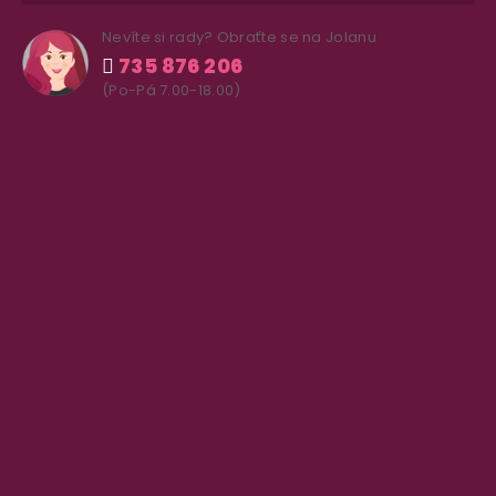
Nevíte si rady? Obraťte se na Jolanu
735 876 206
(Po-Pá 7.00-18.00)