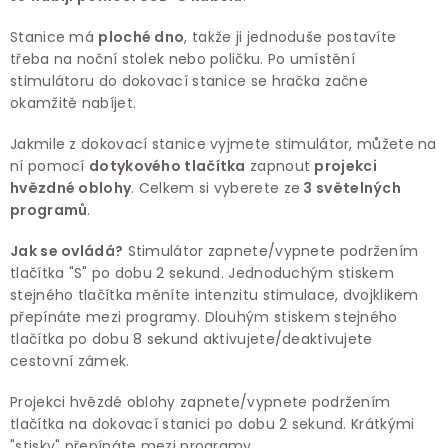
Stanice má
ploché dno
, takže ji jednoduše postavíte
třeba na noční stolek nebo poličku. Po umístění
stimulátoru do dokovací stanice se hračka začne
okamžitě nabíjet.
Jakmile z dokovací stanice vyjmete stimulátor, můžete na
ní pomocí
dotykového tlačítka
zapnout
projekci
hvězdné oblohy
. Celkem si vyberete ze
3 světelných
programů
.
Jak se ovládá?
Stimulátor zapnete/vypnete podržením
tlačítka "S" po dobu 2 sekund. Jednoduchým stiskem
stejného tlačítka měníte intenzitu stimulace, dvojklikem
přepínáte mezi programy. Dlouhým stiskem stejného
tlačítka po dobu 8 sekund aktivujete/deaktivujete
cestovní zámek.
Projekci hvězdé oblohy zapnete/vypnete podržením
tlačítka na dokovací stanici po dobu 2 sekund. Krátkými
"stisky" přepínáte mezi programy.