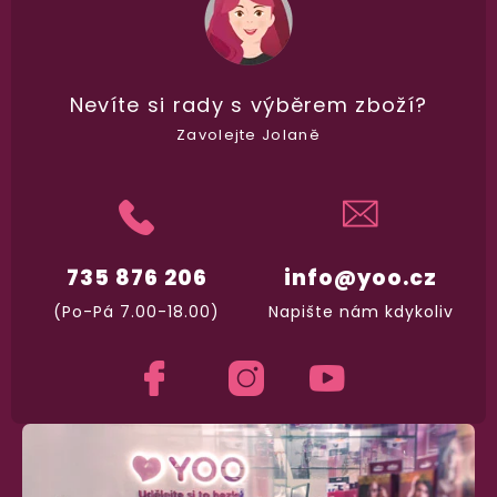
98% spokojenost
dle
recenzí ověřených zakazníků
na Heuréce
Nevíte si rady
s výběrem zboží?
Zavolejte Jolaně
100% diskrétní balení
Nikdo nepozná, co jste si objednali. Mrkněte,
j
vypadá balíček
.
735 876 206
info@yoo.cz
Dodání do 2. dne
Na rychlosti záleží! Vše důležité máme sklade
(Po-Pá 7.00-18.00)
Napište nám kdykoliv
a okamžitě odesíláme.
Garance vrácení peněz
Máte
30 dní
na bezplatné vrácení zboží