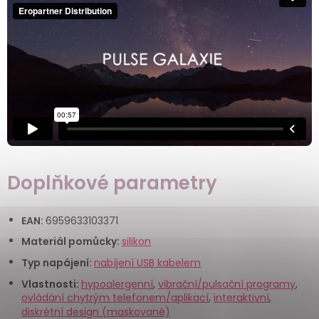
Doplňkové parametry
EAN
:
6959633103371
Materiál pomůcky
:
silikon
Typ napájení
:
nabíjení USB kabelem
Vlastnosti
:
hypoalergenní
,
vibrační/pulsační programy
,
ovládání chytrým telefonem/aplikací
,
interaktivní
,
diskrétní design (maskované)