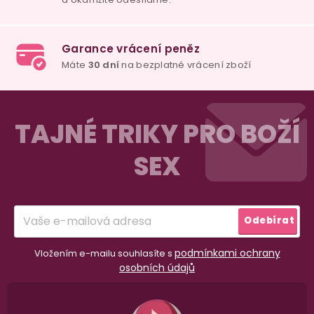
Z
á
TAJNÉ TRIKY PRO BOŽÍ
p
SEX
a
t
í
Odebírat
podmínkami ochrany
Vložením e-mailu souhlasíte s
osobních údajů