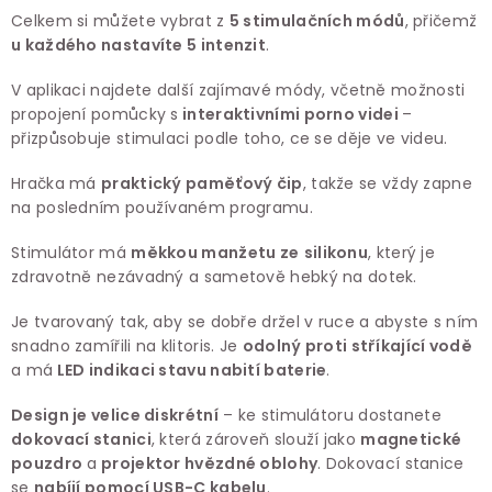
Celkem si můžete vybrat z
5 stimulačních módů
, přičemž
u každého nastavíte 5 intenzit
.
V aplikaci najdete další zajímavé módy, včetně možnosti
propojení pomůcky s
interaktivními porno videi
–
přizpůsobuje stimulaci podle toho, ce se děje ve videu.
Hračka má
praktický paměťový čip
, takže se vždy zapne
na posledním používaném programu.
Stimulátor má
měkkou manžetu ze
silikonu
, který je
zdravotně nezávadný a sametově hebký na dotek.
Je tvarovaný tak, aby se dobře držel v ruce a abyste s ním
snadno zamířili na klitoris. Je
odolný proti stříkající vodě
a má
LED indikaci stavu nabití baterie
.
Design je velice diskrétní
– ke stimulátoru dostanete
dokovací stanici
, která zároveň slouží jako
magnetické
pouzdro
a
projektor hvězdné oblohy
. Dokovací stanice
se
nabíjí pomocí USB-C kabelu
.