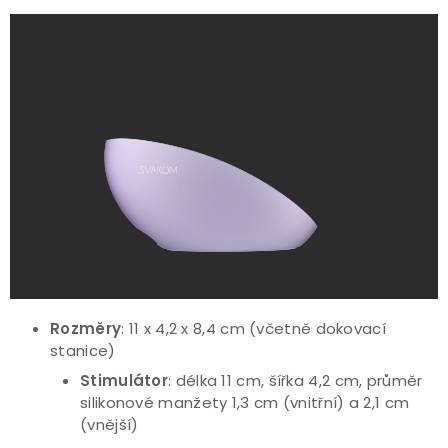
Rozměry
: 11 x 4,2 x 8,4 cm (včetně dokovací
stanice)
Stimulátor
: délka 11 cm, šířka 4,2 cm, průměr
silikonové manžety 1,3 cm (vnitřní) a 2,1 cm
(vnější)