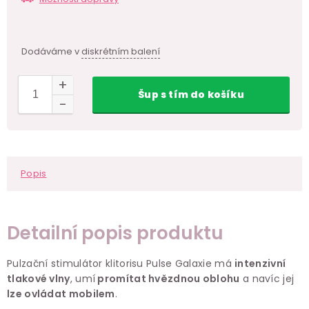
Dodáváme v
diskrétním balení
Šup
s tím
do košíku
Popis
Detailní popis produktu
Pulzační stimulátor klitorisu Pulse Galaxie má
intenzivní
tlakové vlny
, umí
promítat hvězdnou oblohu
a navíc jej
lze ovládat mobilem
.