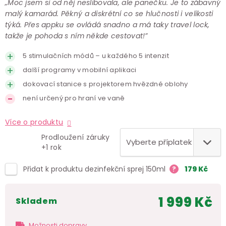
„Moc jsem si od něj neslibovala, ale panečku. Je to zábavný
malý kamarád. Pěkný a diskrétní co se hlučnosti i velikosti
týká. Přes appku se ovládá snadno a má taky travel lock,
takže je pohoda s ním někde cestovat!”
5 stimulačních módů – u každého 5 intenzit
další programy v mobilní aplikaci
dokovací stanice s projektorem hvězdné oblohy
není určený pro hraní ve vaně
Více o produktu
Prodloužení záruky
+1 rok
Přidat k produktu dezinfekční sprej 150ml
?
179
Kč
1 999 Kč
skladem
Měr
cen
Možnosti dopravy