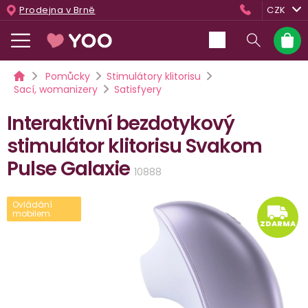
Přejít
Prodejna v Brně
CZK
na
obsah
Nákup
košík
Domů
Pomůcky
Stimulátory klitorisu
Sací, womanizery
Satisfyery
Interaktivní bezdotykový
stimulátor klitorisu Svakom
Pulse Galaxie
10888
Ovládání
mobilem
ZD