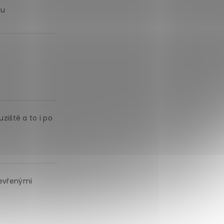
ku
ziště a to i po
tevřenými