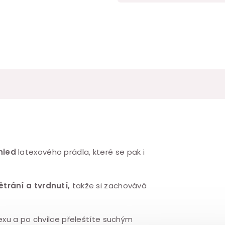
hled
latexového prádla, které se pak i
ětrání a tvrdnutí,
takže si zachovává
exu a po chvilce přeleštíte suchým