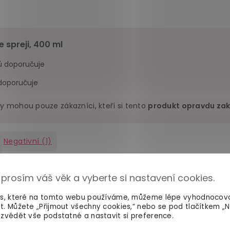
e spreji, 400 ml
ů doporučuje
doporučuje
y mohou pouze zákazníci, kteří si tento
produkt opravdu zak
Negativní
(1)
požadovaný lesk se objeví okamžitě,. Produkt je v zásadě dobrý
 prosím váš věk a vyberte si nastavení cookies.
krát jsem s tím už nastříkal celý catsuit a latexové kalhoty.
likonový olej se rozstřikuje všude okolo a při aplikaci tak pokry
es, které na tomto webu používáme, můžeme lépe vyhodnocov
t. Můžete „Přijmout všechny cookies,“ nebo se pod tlačítkem „
td. Je to velmi nebezpečné, protože můžete snadno uklouznout
zvědět vše podstatné a nastavit si preference.