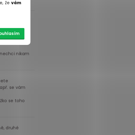
e, že
vám
lahy, jsem lak
ouhlasím
 podlaha poté
i nechci nikam
cete
např. se vám
ěžko se toho
ně, druhé