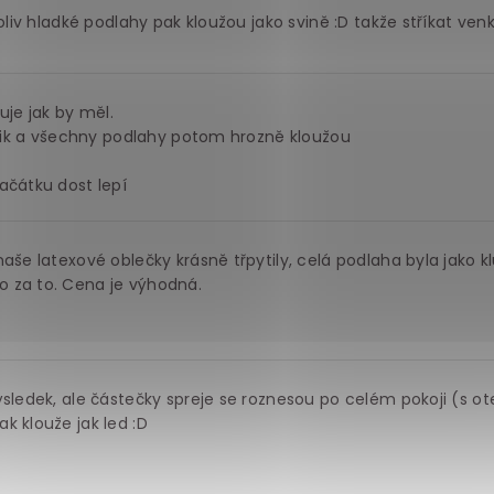
oliv hladké podlahy pak kloužou jako svině :D takže stříkat ven
uje jak by měl.
střik a všechny podlahy potom hrozně kloužou
ačátku dost lepí
aše latexové oblečky krásně třpytily, celá podlaha byla jako klu
 za to. Cena je výhodná.
ýsledek, ale částečky spreje se roznesou po celém pokoji (s o
k klouže jak led :D