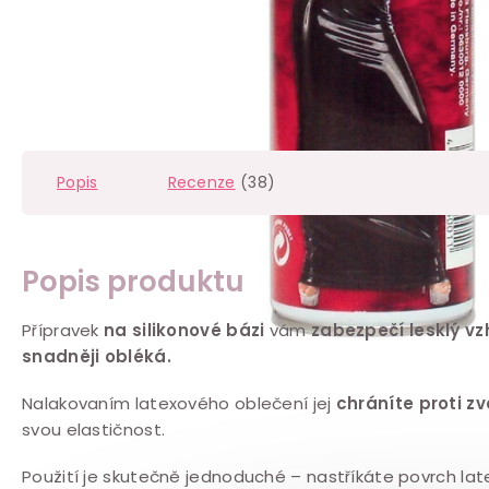
Popis
Recenze
(38)
Popis produktu
Přípravek
na silikonové bázi
vám
zabezpečí lesklý vz
snadněji obléká.
Nalakovaním latexového oblečení jej
chráníte proti zv
svou elastičnost.
Použití je skutečně jednoduché – nastříkáte povrch lat