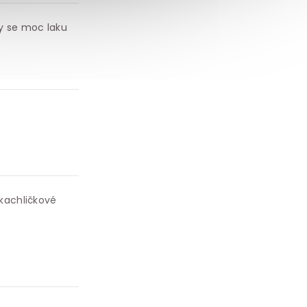
by se moc laku
 kachličkové