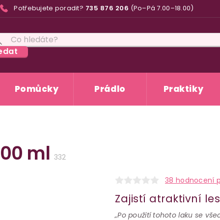
Potřebujete poradit?
735 876 206
(Po–Pá 7.00–18.00)
edat
Pomůcky
Prádlo
Praktiky
 400 ml
332
38 hodnocení 
Zajistí atraktivní 
„Po použití tohoto laku se vš