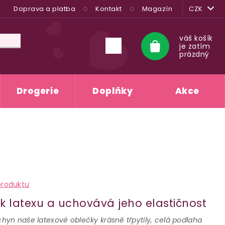
Doprava a platba
Kontakt
Magazín
CZK
váš košík
je zatím
Nákupní
prázdný
košík
Drogerie
Doplňky
Akce
produktu
lesk latexu a uchovává jeho elastičnost
echyn naše latexové oblečky krásně třpytily, celá podlaha