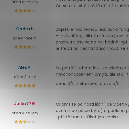
před více lety
Co se ale ještě určitě děje že jakék
Ondra h
Zajišťuje nádhernou lesklost a fung
-1 hvězdička, jelikož má velký roz
před rokem
prach a vlasy se na něj hodně lepí
je třeba ho nechat zaschnout, ze z
Aleš F.
Po použití tohoto laku se všechyn n
mnohonásobném omytí, ale stojí to
před 3 roky
cena 3/5, nebezpečí úrazu 5/5
Julča7791
Okamžitě po nastříkání jde vidět v
dveřmi po půlce bytu) a podlaha pa
před více lety
-přístě budu stříkat jen venku-