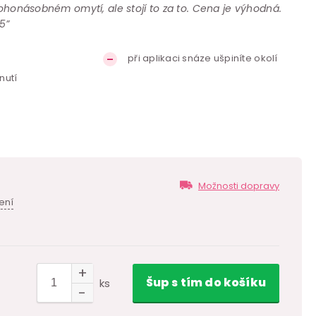
nohonásobném omytí, ale stojí to za to. Cena je výhodná.
5”
při aplikaci snáze ušpiníte okolí
nutí
Možnosti dopravy
ení
Šup
s tím
do košíku
ks