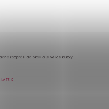
nadno rozpráší do okolí a je velice kluzký.
LATE X