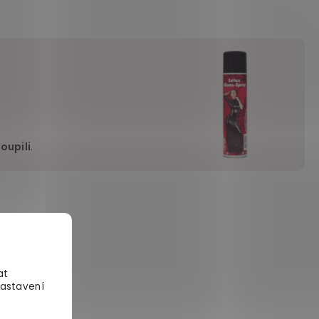
oupili
.
 a množství je
je i jiné
at
Nastavení
. Lepší je,