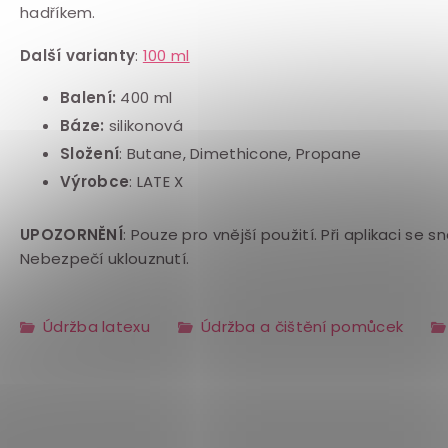
hadříkem.
Další varianty
:
100 ml
Balení:
400 ml
Báze:
silikonová
Složení
: Butane, Dimethicone, Propane
Výrobce
: LATE X
UPOZORNĚNÍ
: Pouze pro vnější použití. Při aplikaci se s
Nebezpečí uklouznutí.
Údržba latexu
Údržba a čištění pomůcek