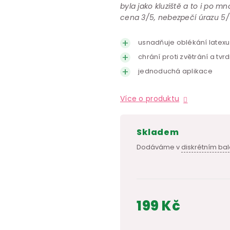
byla jako kluziště a to i po m
cena 3/5, nebezpečí úrazu 5/
usnadňuje oblékání latexu
chrání proti zvětrání a tvrd
jednoduchá aplikace
Více o produktu
skladem
Dodáváme v
diskrétním bal
199 Kč
Měrná
cena: