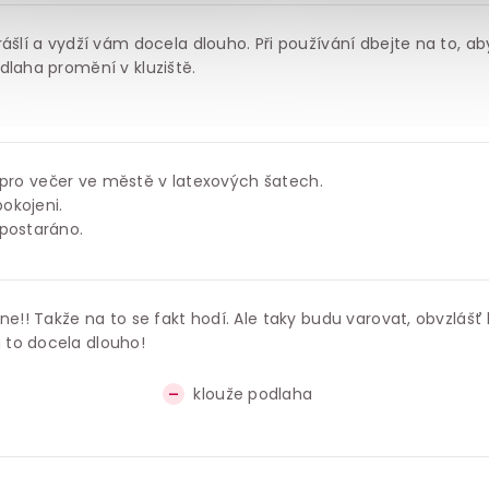
rášlí a vydží vám docela dlouho. Při používání dbejte na to, a
dlaha promění v kluziště.
ní pro večer ve městě v latexových šatech.
okojeni.
 postaráno.
ne!! Takže na to se fakt hodí. Ale taky budu varovat, obvzlášť
 to docela dlouho!
klouže podlaha