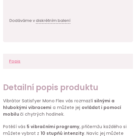
cen
Dodáváme v
diskrétním balení
Popis
Detailní popis produktu
Vibrátor Satisfyer Mono Flex vás rozmazlí
silnými a
hlubokými vibracemi
a můžete jej
ovládat i pomocí
mobilu
či chytrých hodinek.
Potěší vás
5 vibračními programy
, přičemžu každého si
můžete vybrat z
10 stupňů intenzity
. Navíc jej můžete