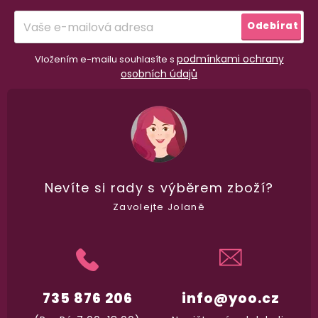
í
Odebírat
podmínkami ochrany
Vložením e-mailu souhlasíte s
osobních údajů
98% spokojenost
dle
recenzí ověřených zakazníků
na Heuréce
100% diskrétní balení
Nikdo nepozná, co jste si objednali. Mrkněte,
j
Nevíte si rady
s výběrem zboží?
vypadá balíček
.
Zavolejte Jolaně
Dodání do 2. dne
Na rychlosti záleží! Vše důležité máme sklade
a okamžitě odesíláme.
735 876 206
info@yoo.cz