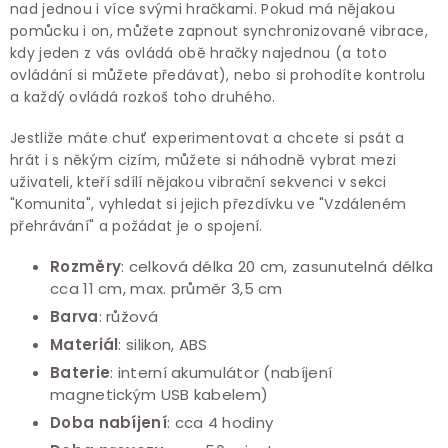
nad jednou i více svými hračkami. Pokud má nějakou
pomůcku i on, můžete zapnout synchronizované vibrace,
kdy jeden z vás ovládá obě hračky najednou (a toto
ovládání si můžete předávat), nebo si prohodíte kontrolu
a každý ovládá rozkoš toho druhého.
Jestliže máte chuť experimentovat a chcete si psát a
hrát i s někým cizím, můžete si náhodně vybrat mezi
uživateli, kteří sdílí nějakou vibrační sekvenci v sekci
"Komunita", vyhledat si jejich přezdívku ve "Vzdáleném
přehrávání" a požádat je o spojení.
Rozměry
: celková délka 20 cm, zasunutelná délka
cca 11 cm, max. průměr 3,5 cm
Barva
: růžová
Materiál
: silikon, ABS
Baterie
: interní akumulátor (nabíjení
magnetickým USB kabelem)
Doba nabíjení
: cca 4 hodiny