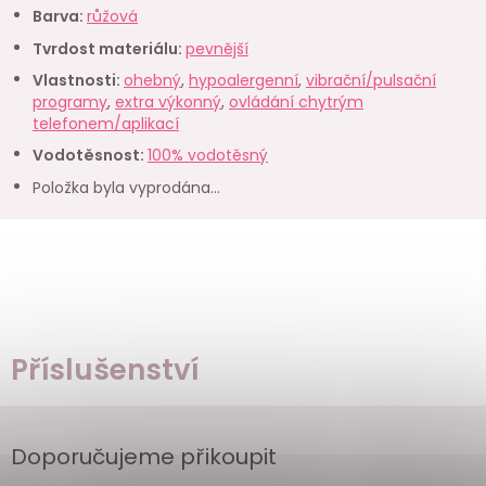
Barva
:
růžová
Tvrdost materiálu
:
pevnější
Vlastnosti
:
ohebný
,
hypoalergenní
,
vibrační/pulsační
programy
,
extra výkonný
,
ovládání chytrým
telefonem/aplikací
Vodotěsnost
:
100% vodotěsný
Položka byla vyprodána…
Příslušenství
Doporučujeme přikoupit