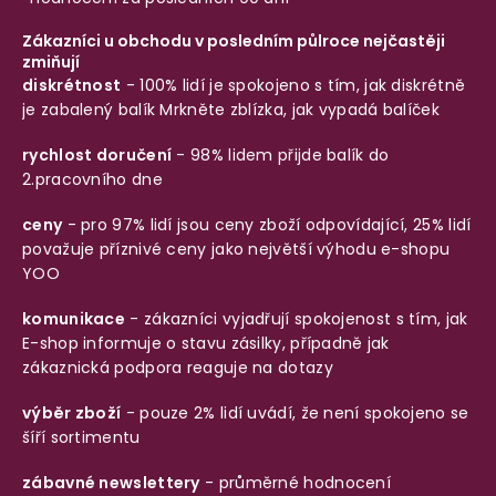
Zákazníci u obchodu v posledním půlroce nejčastěji
zmiňují
diskrétnost
- 100% lidí je spokojeno s tím, jak diskrétně
je zabalený balík
Mrkněte zblízka, jak vypadá balíček
rychlost doručení
- 98% lidem přijde balík do
2.pracovního dne
ceny
- pro 97% lidí jsou ceny zboží odpovídající, 25% lidí
považuje příznivé ceny jako největší výhodu e-shopu
YOO
komunikace
- zákazníci vyjadřují spokojenost s tím, jak
E-shop informuje o stavu zásilky, případně jak
zákaznická podpora reaguje na dotazy
výběr zboží
- pouze 2% lidí uvádí, že není spokojeno se
šíří sortimentu
zábavné newslettery
- průměrné hodnocení