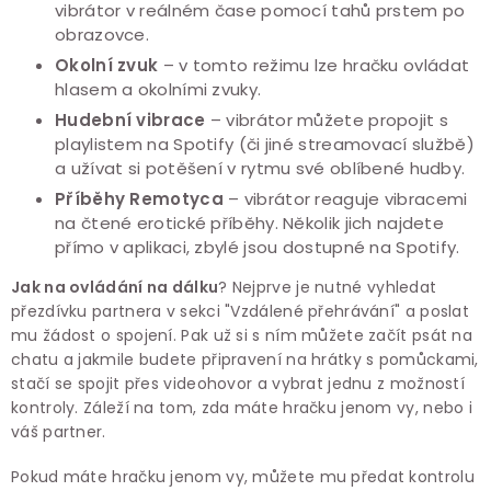
vibrátor v reálném čase pomocí tahů prstem po
obrazovce.
Okolní zvuk
– v tomto režimu lze hračku ovládat
hlasem a okolními zvuky.
Hudební vibrace
– vibrátor můžete propojit s
playlistem na Spotify (či jiné streamovací službě)
a užívat si potěšení v rytmu své oblíbené hudby.
Příběhy Remotyca
– vibrátor reaguje vibracemi
na čtené erotické příběhy. Několik jich najdete
přímo v aplikaci, zbylé jsou dostupné na Spotify.
Jak na ovládání na dálku
? Nejprve je nutné vyhledat
přezdívku partnera v sekci "Vzdálené přehrávání" a poslat
mu žádost o spojení. Pak už si s ním můžete začít psát na
chatu a jakmile budete připravení na hrátky s pomůckami,
stačí se spojit přes videohovor a vybrat jednu z možností
kontroly. Záleží na tom, zda máte hračku jenom vy, nebo i
váš partner.
Pokud máte hračku jenom vy, můžete mu předat kontrolu