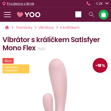
Přejít
Prodejna v Brně
CZK
na
obsah
Nákup
košík
Domů
Pomůcky
Vibrátory
S králíčkem
Vibrátor s králíčkem Satisfyer
Mono Flex
7593
Akce
–18 %
Ovládání
mobilem