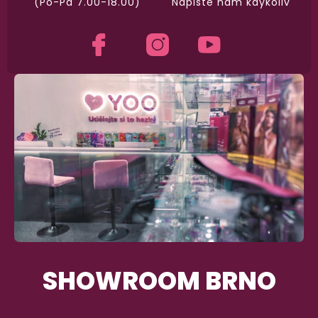
(Po-Pá 7.00-18.00)
Napište nám kdykoliv
Garance vrácení peněz
Máte
30 dní
na bezplatné vrácení zboží
SHOWROOM BRNO