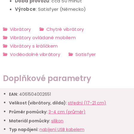
Doba provozu
: cca 50 minut
Výrobce
:
Satisfyer (Německo)
Vibrátory
Chytré vibrátory
Vibrátory ovládané mobilem
Vibrátory s králíčkem
Voděodolné vibrátory
Satisfyer
Doplňkové parametry
EAN
:
4061504002651
Velikost (vibrátory, dilda)
:
střední (17-21 cm)
Průměr pomůcky
:
3-4 cm (průměr)
Materiál pomůcky
:
silikon
Typ napájení
:
nabíjení USB kabelem