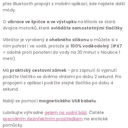
přes Bluetooth propojit s mobilní aplikací, kde najdete další
módy.
O
vibrace ve špičce a ve výstupku
na klitoris se stará
dvojice motorků, které
ovládáte samostatnými tlačítky
.
Vibrátor je vyrobený
z ohebného silikonu
a můžete si s
ním pohrát i ve vodě, protože je
100% voděodolný
(
IPX7
= odolné proti ponoření do vody na 30 minut v hloubce 1
metr).
Má
praktický cestovní zámek
– pro zapnutí či vypnutí
podržte tlačítko se dvěma vlnkami po dobu 2 sekund. Pro
propojení s aplikací podržte stejné tlačítko po dobu 4
sekund.
Nabíjí se pomocí
magnetického USB kabelu
.
Lubrikujte výhradně
gelem na vodní bázi
. Čistěte
speciálním dezinfekčním prostředkem
na erotické
pomůcky.