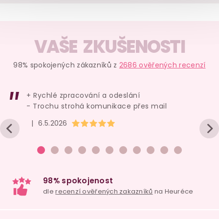
VAŠE ZKUŠENOSTI
98% spokojených zákazníků z
2686 ověřených recenzí
Vegan
Akce
Akce
–10 %
+ Rychlé zpracování a odeslání
- Trochu strohá komunikace přes mail
Hodnocení obchodu je 5 z 5 hvězdiček.
|
6.5.2026
Stimulační sérum
Vodní lubrikační
Dárkový s
na klitoris Intimate
gel Satisfyer
pytlík - fia
Earth Intense
Neutral
300 ml
veliko
VZOREK, 3 ml
dostupnost
skladem
skl
neznámá