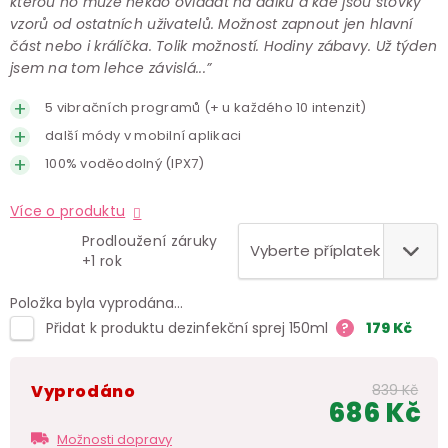
kterou ho může někdo ovládat na dálku a kde jsou stovky
vzorů od ostatních uživatelů. Možnost zapnout jen hlavní
část nebo i králíčka. Tolik možností. Hodiny zábavy. Už týden
jsem na tom lehce závislá...”
5 vibračních programů (+ u každého 10 intenzit)
další módy v mobilní aplikaci
100% voděodolný (IPX7)
Více o produktu
Prodloužení záruky
+1 rok
Položka byla vyprodána…
Přidat k produktu dezinfekční sprej 150ml
?
179
Kč
Vyprodáno
839 Kč
686 Kč
Měr
Možnosti dopravy