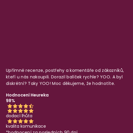
Upřímné recenze, postřehy a komentáře od zákazníků,
kteří u nás nakoupili. Dorazil balíček rychle? YOO. A byl
diskrétní? Taky YOO! Moc děkujeme, že hodnotíte.
Hodnocení Heureka
98%
dodací lhůta
kvalita komunikace
*hodnocení za posledních 90 dní