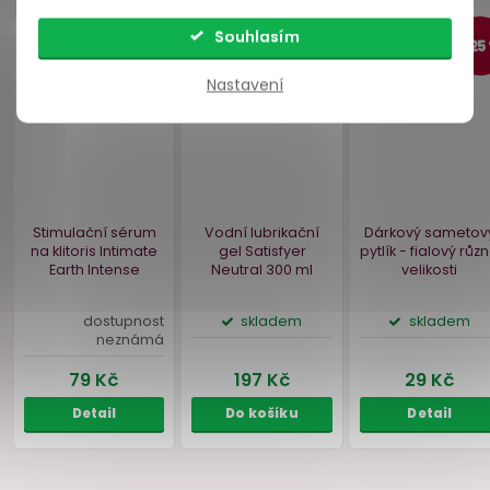
Souhlasím
Bestseller
Nastavení
Lubrikační gel Pjur
Dezinfekční sprej
med SENSITIVE
100
Satisfyer Woman
ml
300 ml
skladem
skladem
299 Kč
259 Kč
Do košíku
Do košíku