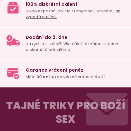
79 Kč
197 Kč
29 
Detail
Do košíku
Deta
Z
á
TAJNÉ TRIKY PRO BOŽÍ
p
SEX
a
t