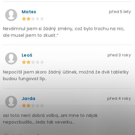
Mates
před 5 lety
Nevšimnul jsem si žádný změny, což bylo trochu na nic,
ale musel jsem to zkusit.“
Leoš
před 3 roky
Nepocítil jsem skoro žádný účinek, možná že dvě tabletky
budou fungovat líp..
Jarda
před 4 roky
asi toto není dobrá volba,..ani mne to nějak
nepovzbudilo,...leda tak veverku...