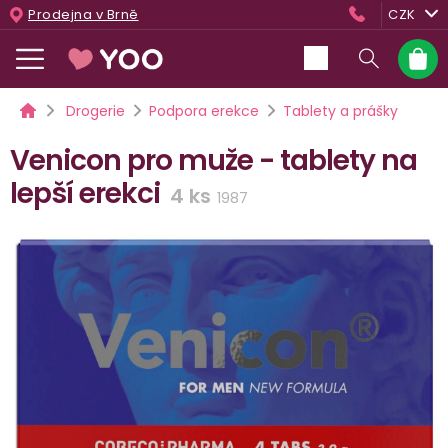
Přejít
Prodejna v Brně
CZK
na
obsah
Nákup
košík
Domů
Drogerie
Podpora erekce
Tablety a prášky
Venicon pro muže - tablety na
lepší erekci
4 ks
1987