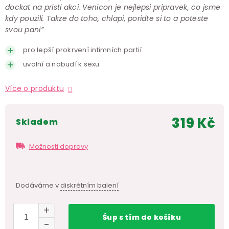
dockat na pristi akci. Venicon je nejlepsi pripravek, co jsme
kdy pouzili. Takze do toho, chlapi, poridte si to a poteste
svou pani”
pro lepší prokrvení intimních partií
uvolní a nabudí k sexu
Více o produktu
319 Kč
skladem
Měr
cen
Možnosti dopravy
Dodáváme v
diskrétním balení
Šup
s tím
do košíku