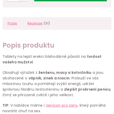
Popis
Recenze
(31)
Popis produktu
Tablety na lepší erekci blahodárně působí na
tvrdost
vašeho mužství
.
Obsahují výtažek z
ženšenu, macy a kotvičníku
a jsou
obohacené o
vápník, zinek a niacin
. Probudí ve vás
milostnou touhu a pomáhají zvýšit energii, udržet
správnou hladinu testosteronu a
zlepšit prokrvení penisu
,
čímž se přirozeně zvětší i jeho velikost.
TIP
: V nabídce máme i
Venicon pro ženy
, který pomáhá
navrátit chuť na sex.