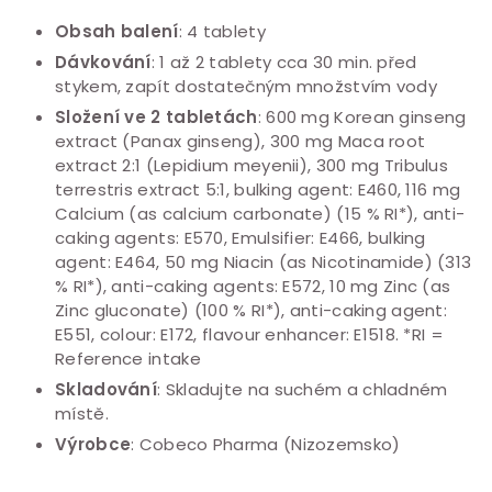
Obsah balení
: 4 tablety
Dávkování
: 1 až 2 tablety cca 30 min. před
stykem, zapít dostatečným množstvím vody
Složení ve 2 tabletách
: 600 mg Korean ginseng
extract (Panax ginseng), 300 mg Maca root
extract 2:1 (Lepidium meyenii), 300 mg Tribulus
terrestris extract 5:1, bulking agent: E460, 116 mg
Calcium (as calcium carbonate) (15 % RI*), anti-
caking agents: E570, Emulsifier: E466, bulking
agent: E464, 50 mg Niacin (as Nicotinamide) (313
% RI*), anti-caking agents: E572, 10 mg Zinc (as
Zinc gluconate) (100 % RI*), anti-caking agent:
E551, colour: E172, flavour enhancer: E1518. *RI =
Reference intake
Skladování
: Skladujte na suchém a chladném
místě.
Výrobce
: Cobeco Pharma (Nizozemsko)