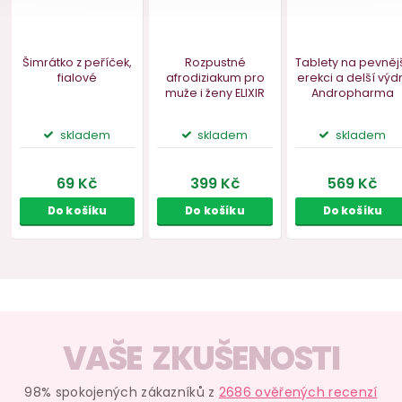
Lubrikační gel pro
Kondom Pasante
silnější erekci
Silk Thin – ultratenký
Lovely Lovers
1 ks
POTENCY
150 ml
skladem
skladem
509 Kč
10 Kč
Do košíku
Do košíku
VAŠE ZKUŠENOSTI
98% spokojených zákazníků z
2686 ověřených recenzí