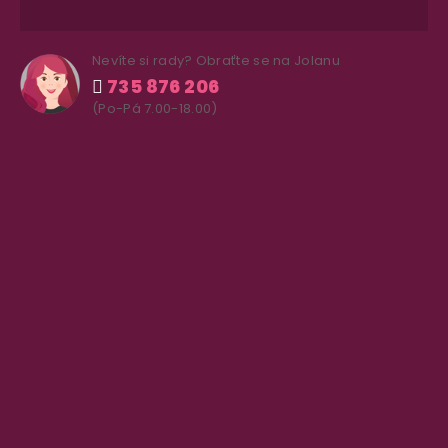
Nevíte si rady? Obraťte se na Jolanu
735 876 206
(Po-Pá 7.00-18.00)