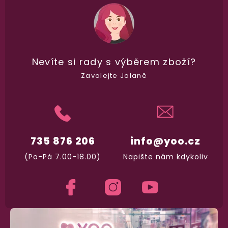
98% spokojenost
dle
recenzí ověřených zakazníků
na Heuréce
Nevíte si rady
s výběrem zboží?
Zavolejte Jolaně
100% diskrétní balení
Nikdo nepozná, co jste si objednali. Mrkněte,
j
vypadá balíček
.
735 876 206
info@yoo.cz
Dodání do 2. dne
Na rychlosti záleží! Vše důležité máme sklade
(Po-Pá 7.00-18.00)
Napište nám kdykoliv
a okamžitě odesíláme.
Garance vrácení peněz
Máte
30 dní
na bezplatné vrácení zboží