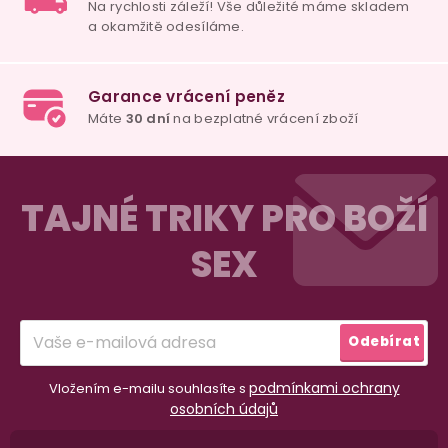
Do košíku
Do košíku
Do ko
Z
á
TAJNÉ TRIKY PRO BOŽÍ
p
SEX
a
t
í
Odebírat
podmínkami ochrany
Vložením e-mailu souhlasíte s
osobních údajů