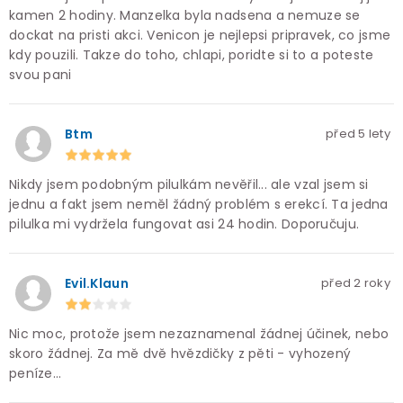
kamen 2 hodiny. Manzelka byla nadsena a nemuze se
dockat na pristi akci. Venicon je nejlepsi pripravek, co jsme
kdy pouzili. Takze do toho, chlapi, poridte si to a poteste
svou pani
Btm
před 5 lety
Nikdy jsem podobným pilulkám nevěřil... ale vzal jsem si
jednu a fakt jsem neměl žádný problém s erekcí. Ta jedna
pilulka mi vydržela fungovat asi 24 hodin. Doporučuju.
Evil.Klaun
před 2 roky
Nic moc, protože jsem nezaznamenal žádnej účinek, nebo
skoro žádnej. Za mě dvě hvězdičky z pěti - vyhozený
peníze...