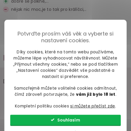
dobře se polkne,...
nějak nic moc,je to tak pro králíčci,..
Potvrďte prosím váš věk a vyberte si
Zobrazit všechny recenze
nastavení cookies.
Díky cookies, které na tomto webu používáme,
Příslušenství
můžeme lépe vyhodnocovat návštěvnost. Můžete
„Přijmout všechny cookies,“ nebo se pod tlačítkem
„Nastavení cookies“ dozvědět vše podstatné a
nastavit si preference.
Doporučujeme přikoupit
Samozřejmě můžete volitelné cookies odmítnout,
čímž zároveň potvrzujete, že
vám již bylo 18 let
.
Kompletní politiku cookies
si můžete přečíst zde
.
Souhlasím