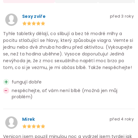
Sexy zvíře
před 3 roky
Tyhle tabletky dělají, co slibují a bez té modré mlhy a
pocitu stlačující se hlavy, který způsobuje viagra. Vemte si
jednu nebo dvě zhruba hodinu před aktivitou. (Vykoupejte
se, než ta hodina uběhne). Vysoce doporučuju! Jediná
nevýhoda je, že z moc sexuálního napětí moc brzo po
tom, co si je vezmu, je mi občas blbě. Takže nespěchejte!
fungují dobře
nespěchejte, ať vám není blbě (možná jen můj
problém)
Mirek
před 4 roky
Venicon jsem pouzil minulou noc a vydrzel jsem tvrdej jak