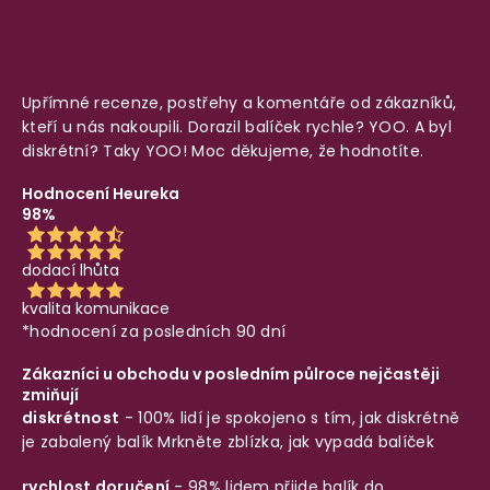
Upřímné recenze, postřehy a komentáře od zákazníků,
kteří u nás nakoupili. Dorazil balíček rychle? YOO. A byl
diskrétní? Taky YOO! Moc děkujeme, že hodnotíte.
Hodnocení Heureka
98%
dodací lhůta
kvalita komunikace
*hodnocení za posledních 90 dní
Zákazníci u obchodu v posledním půlroce nejčastěji
zmiňují
diskrétnost
- 100% lidí je spokojeno s tím, jak diskrétně
je zabalený balík
Mrkněte zblízka, jak vypadá balíček
rychlost doručení
- 98% lidem přijde balík do