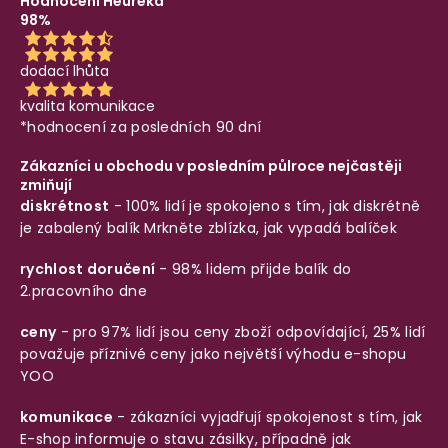
Hodnocení Heureka
98%
dodací lhůta
kvalita komunikace
*hodnocení za posledních 90 dní
Zákazníci u obchodu v posledním půlroce nejčastěji
zmiňují
diskrétnost
- 100% lidí je spokojeno s tím, jak diskrétně
je zabalený balík
Mrkněte zblízka, jak vypadá balíček
rychlost doručení
- 98% lidem přijde balík do
2.pracovního dne
ceny
- pro 97% lidí jsou ceny zboží odpovídající, 25% lidí
považuje příznivé ceny jako největší výhodu e-shopu
YOO
komunikace
- zákazníci vyjadřují spokojenost s tím, jak
E-shop informuje o stavu zásilky, případně jak