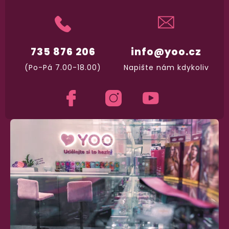
Garance vrácení peněz
Máte
30 dní
na bezplatné vrácení zboží
735 876 206
info@yoo.cz
(Po-Pá 7.00-18.00)
Napište nám kdykoliv