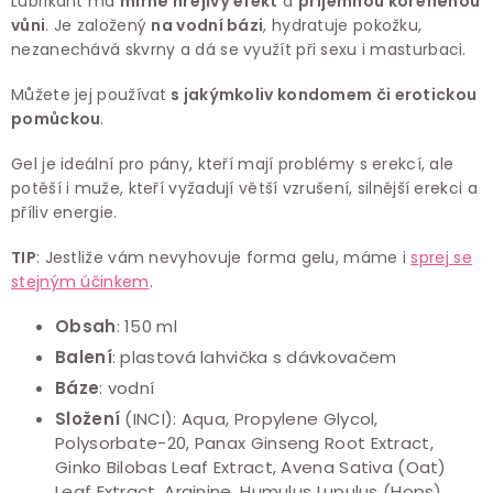
Lubrikant má
mírně hřejivý efekt
a
příjemnou kořeněnou
vůni
. Je založený
na vodní bázi
, hydratuje pokožku,
nezanechává skvrny a dá se využít při sexu i masturbaci.
Můžete jej používat
s jakýmkoliv kondomem či erotickou
pomůckou
.
Gel je ideální pro pány, kteří mají problémy s erekcí, ale
potěší i muže, kteří vyžadují větší vzrušení, silnější erekci a
příliv energie.
TIP
: Jestliže vám nevyhovuje forma gelu, máme i
sprej se
stejným účinkem
.
Obsah
: 150 ml
Balení
: plastová lahvička s dávkovačem
Báze
: vodní
Složení
(INCI): Aqua, Propylene Glycol,
Polysorbate-20, Panax Ginseng Root Extract,
Ginko Bilobas Leaf Extract, Avena Sativa (Oat)
Leaf Extract, Arginine, Humulus Lupulus (Hops)