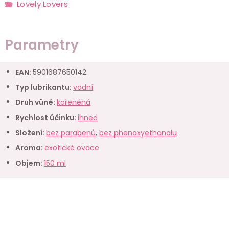
Lovely Lovers
Parametry
EAN
:
5901687650142
Typ lubrikantu
:
vodní
Druh vůně
:
kořeněná
Rychlost účinku
:
ihned
Složení
:
bez parabenů
,
bez phenoxyethanolu
Aroma
:
exotické ovoce
Objem
:
150 ml