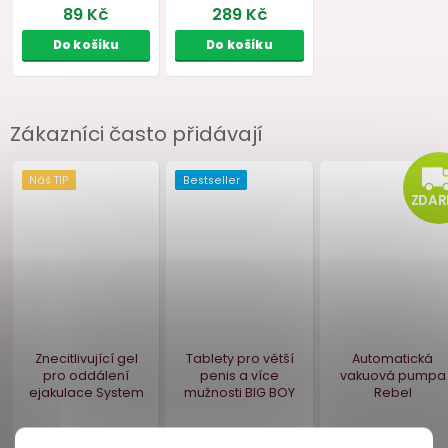
Bestseller
Zákazníci často přidávají
Kondomy Durex
Dezinfekční sprej
Classic, 3 ks
na erotické
pomůcky i tělo Pjur
med CLEAN
100 ml
skladem
skladem
89 Kč
289 Kč