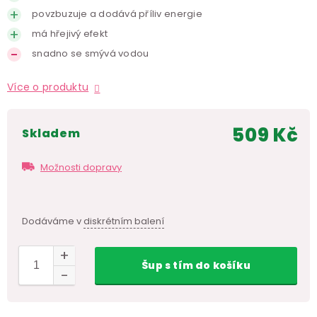
povzbuzuje a dodává příliv energie
má hřejivý efekt
snadno se smývá vodou
Více o produktu
509 Kč
skladem
Měr
cen
Možnosti dopravy
Dodáváme v
diskrétním balení
Šup
s tím
do košíku