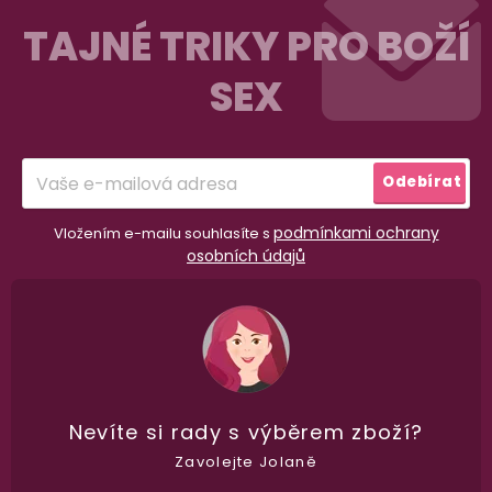
á
TAJNÉ TRIKY PRO BOŽÍ
p
SEX
a
98% spokojenost
t
dle
recenzí ověřených zakazníků
na Heuréce
í
Odebírat
100% diskrétní balení
podmínkami ochrany
Vložením e-mailu souhlasíte s
osobních údajů
Nikdo nepozná, co jste si objednali. Mrkněte,
j
vypadá balíček
.
Dodání do 2. dne
Na rychlosti záleží! Vše důležité máme sklade
a okamžitě odesíláme.
Nevíte si rady
s výběrem zboží?
Zavolejte Jolaně