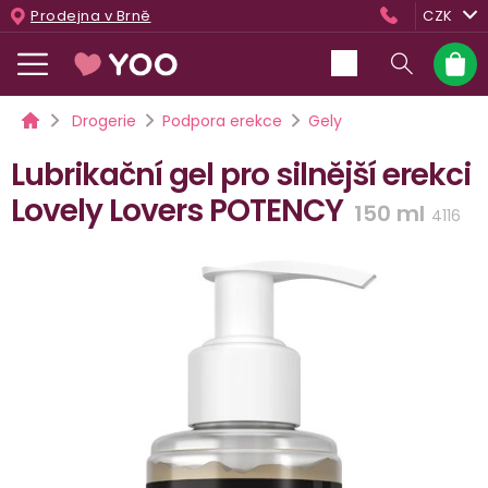
Přejít
Prodejna v Brně
CZK
na
obsah
Nákup
košík
Domů
Drogerie
Podpora erekce
Gely
Lubrikační gel pro silnější erekci
Lovely Lovers POTENCY
150 ml
4116