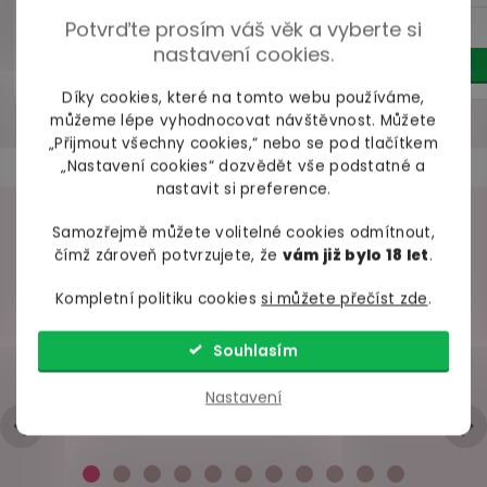
Do košíku
Do košíku
Potvrďte prosím váš věk a vyberte si
nastavení cookies.
Díky cookies, které na tomto webu používáme,
můžeme lépe vyhodnocovat návštěvnost. Můžete
„Přijmout všechny cookies,“ nebo se pod tlačítkem
Náš TIP
Bestseller
„Nastavení cookies“ dozvědět vše podstatné a
nastavit si preference.
VAŠE ZKUŠENOSTI
Samozřejmě můžete volitelné cookies odmítnout,
čímž zároveň potvrzujete, že
vám již bylo 18 let
.
98% spokojených zákazníků z
2686 ověřených recenzí
Kompletní politiku cookies
si můžete přečíst zde
.
Souhlasím
+ Rychlé zpracování a odeslání
- Trochu strohá komunikace přes mail
Znecitlivující gel
Tablety pro větší
Automa
Nastavení
pro oddálení
penis a více
vakuová
Hodnocení obchodu je 5 z 5 hvězdiček.
|
6.5.2026
ejakulace System
mužnosti BIG BOY
Reb
JO Prolonger
60 ml
Golden XXL
45
tablet
skladem
skladem
skl