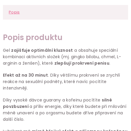
Popis
Popis produktu
Gel
zajišťuje optimální kluznost
a obsahuje speciální
kombinaci aktivních složek (mj. gingko bilobu, chmel, L-
arginin a ženšen), které
zlepšují prokrvení penisu
.
Efekt až
n
a 30 minut
. Díky většímu prokrvení se zrychlí
reakce na sexuální podněty, které navíc pocítíte
intenzivněji.
Díky vysoké dávce guarany a kofeinu pocítíte
silné
povzbuzení
a příliv energie, díky které budete při milování
méně unavení a po orgasmu budete dříve připravení na
další číslo.