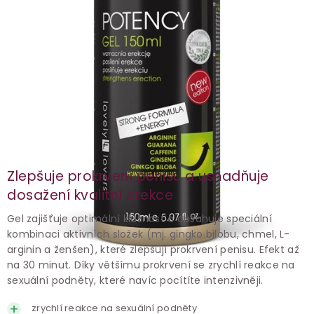
Zlepšuje prokrvení penisu a usnadňuje
dosažení kvalitní erekce
Gel zajišťuje optimální kluznost a obsahuje speciální
kombinaci aktivních složek (mj. gingko bilobu, chmel, L-
arginin a ženšen), které zlepšují prokrvení penisu. Efekt až
na 30 minut. Díky většímu prokrvení se zrychlí reakce na
sexuální podněty, které navíc pocítíte intenzivněji.
zrychlí reakce na sexuální podněty