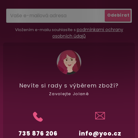
t
Nikdo nepozná, co jste si objednali. Mrkněte,
j
vypadá balíček
.
í
Odebírat
podmínkami ochrany
Vložením e-mailu souhlasíte s
Dodání do 2. dne
osobních údajů
Na rychlosti záleží! Vše důležité máme sklade
a okamžitě odesíláme.
Garance vrácení peněz
Máte
30 dní
na bezplatné vrácení zboží
Nevíte si rady
s výběrem zboží?
Zavolejte Jolaně
735 876 206
info@yoo.cz