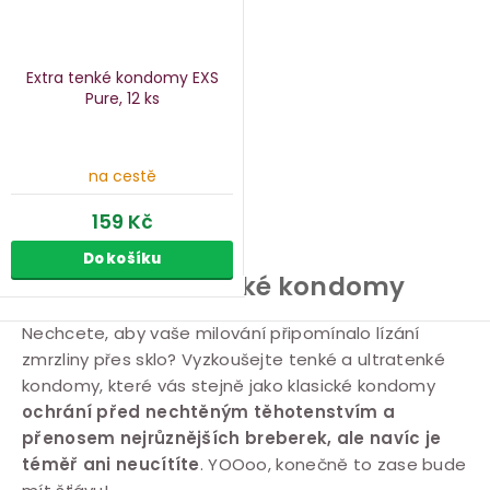
Extra tenké kondomy EXS
Pure, 12 ks
na cestě
159 Kč
Do košíku
Tenké a ultratenké kondomy
O
Nechcete, aby vaše milování připomínalo lízání
zmrzliny přes sklo? Vyzkoušejte tenké a ultratenké
v
kondomy, které vás stejně jako klasické kondomy
l
ochrání před nechtěným těhotenstvím a
á
přenosem nejrůznějších breberek, ale navíc je
d
téměř ani neucítíte
. YOOoo, konečně to zase bude
a