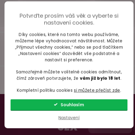
Potvrďte prosím váš věk a vyberte si
nastavení cookies.
Díky cookies, které na tomto webu používáme,
můžeme lépe vyhodnocovat návštěvnost. Můžete
„Přijmout všechny cookies,“ nebo se pod tlačítkem
„Nastavení cookies“ dozvědět vše podstatné a
nastavit si preference.
Samozřejmě můžete volitelné cookies odmítnout,
čímž zároveň potvrzujete, že
vám již bylo 18 let
.
Kompletní politiku cookies
si můžete přečíst zde
.
Z
98% spokojenost
Souhlasím
dle
recenzí ověřených zakazníků
na Heuréce
á
TAJNÉ TRIKY PRO BOŽÍ
p
Nastavení
SEX
a
100% diskrétní balení