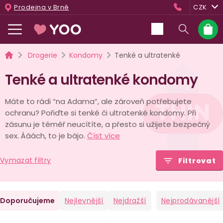
Přejít
Prodejna v Brně
CZK
na
obsah
Nákup
košík
Domů
Drogerie
Kondomy
Tenké a ultratenké
Tenké a ultratenké kondomy
Máte to rádi “na Adama”, ale zároveň potřebujete
ochranu? Pořiďte si tenké či ultratenké kondomy. Při
zásunu je téměř neucítíte, a přesto si užijete bezpečný
sex. Ááách, to je bájo.
Číst více
Vymazat filtry
Filtrovat
Ř
Doporučujeme
Nejlevnější
Nejdražší
Nejprodávanější
a