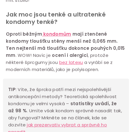
mít šťávu!
c
í
Jak moc jsou tenké a ultratenké
p
kondomy tenké?
r
Oproti běžným
kondomům
mají ztenčené
v
kondomy tloušťku stěny menší než 0,065 mm.
k
Ten nejtenší má tloušťku dokonce pouhých 0,015
y
mm
. WOW! Navíc je
ocení i alergici
, protože
v
některé šprcgumy jsou
bez latexu
a vyrábí se z
ý
moderních materiálů, jako je polyisopren.
p
i
TIP
: Víte, že š
prcka patří mezi nejspolehlivější
s
antikoncepční metody? Teoretická spolehlivost
u
kondomu je velmi vysoká –
statistiky uvádí, že
až 98 %
. Umíte však kondom správně nasadit tak,
aby fungoval? Mrkněte se na článek, kde se
dozvíte
jak prezervativ vybrat a správně ho
nasadit
.