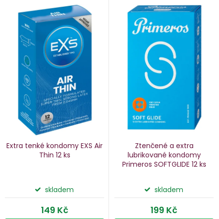
V
e
ý
n
p
i
p
s
p
o
r
d
o
u
d
k
u
Extra tenké kondomy EXS Air
Ztenčené a extra
k
Thin
12 ks
lubrikované kondomy
Primeros SOFTGLIDE
12 ks
ů
t
ů
skladem
skladem
149 Kč
199 Kč