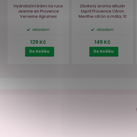
Akce
–6
Hydratační krém na ruce
Závěsný aroma difuzé
Jeanne en Provence
Esprit Provence Citro
Verveine Agrumes
Menthe
citrón a máta, 
verbena a citrusy, 75 ml
ml
skladem
skladem