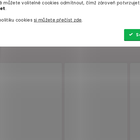
 můžete volitelné cookies odmítnout, čímž zároveň potvrzujet
let
.
olitiku cookies
si můžete přečíst zde
.
S