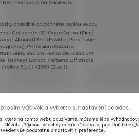
y
. Není testovaný na zvířatech.
okožky a pečlivě opláchněte teplou vodou.
cohol, Ceteareth-20, Oryza Sativa (Rice)
(Sweet Almond) Shell Powder, Paraffinum
(Fragrance), Potassium Sorbate,
anthan Gum, Sodium Hydroxide, Disodium
Mel (Honey) Extract, Verbena Officinalis
 (Yellow 5), CI 42090 (Blue 1)
Peeling
Péče o tělo
 prosím váš věk a vyberte si nastavení cookies.
es, které na tomto webu používáme, můžeme lépe vyhodnocov
t. Můžete „Přijmout všechny cookies,“ nebo se pod tlačítkem „
zvědět vše podstatné a nastavit si preference.