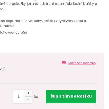
vání do pokožky jemně odstraní odumřelé kožní buňky a
edí.
ého čaje, medu a verbeny, prášek z rýžových klíčků a
ek mandlí
ící ovocnou vůni
Možnosti dopravy
ení
Šup
s tím
do košíku
ks