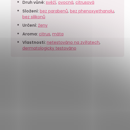
Druh vůně
:
svěží
,
ovocná
,
citrusová
Složení
:
bez parabenů
,
bez phenoxyethanolu
,
bez silikonů
Určení
:
ženy
Aroma
:
citrus
,
máta
Vlastnosti
:
netestováno na zvířatech
,
dermatologicky testováno