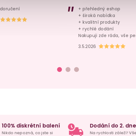
289 Kč
439 Kč
 doručení
+ přehledný eshop
Do košíku
Do košíku
+ široká nabídka
Hodnocení obchodu je 5 z 5 hvězdiček.
+ kvalitní produkty
+ rychlé dodání
Nakupuji zde ráda, vše pe
Hodnocení obchod
3.5.2026
100% diskrétní balení
Dodání do 2. dne
Nikdo nepozná, co jste si
Na rychlosti záleží! Vš