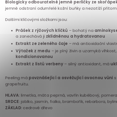
Biologicky odbouratelné jemné perličky ze skořápe
jemně odstraní odumřelé kožní buňky a nezatíží přitom 
Dalšími klíčovými složkami jsou:
Prášek z rýžových klíčků
– bohatý na
aminokyse
a zanechává ji
zklidněnou a hydratovanou
Extrakt ze zeleného čaje
– má antioxidační vlast
Výtažek z medu
– je plný živin a uzamyká vlhkost
kondicionovanou
Extrakt z listů verbeny
– silný antioxidant, má
ukl
Peeling má
povznášející a osvěžující ovocnou vůni
s
grapefruitu.
HLAVA
: limetka, máta peprná, vavřín kubébový, pomer
SRDCE
: jablko, jasmín, fialka, brambořík, rebarbora, byli
ZÁKLAD
: cedrové dřevo