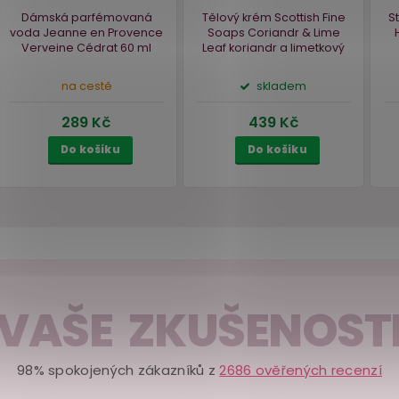
 %
r
Dámská parfémovaná
Tělový krém Scottish
n
voda Jeanne en Provence
Soaps Coriandr & 
VAŠE ZKUŠENOST
10
Verveine Cédrat
60 ml
Leaf
koriandr a lime
list, 200 ml
na cestě
skladem
98% spokojených zákazníků z
2686 ověřených recenzí