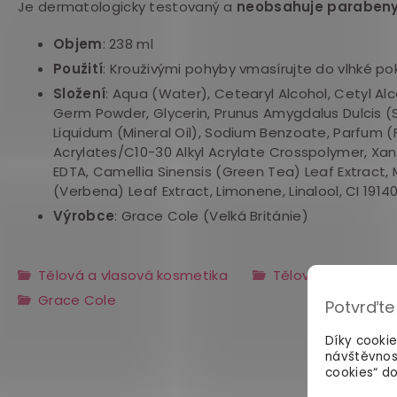
Je dermatologicky testovaný a
n
eobsahuje paraben
Objem
: 238 ml
Použití
: Krouživými pohyby vmasírujte do vlhké p
Složení
: Aqua (Water), Cetearyl Alcohol, Cetyl Al
Germ Powder, Glycerin, Prunus Amygdalus Dulcis 
Liquidum (Mineral Oil), Sodium Benzoate, Parfum 
Acrylates/C10-30 Alkyl Acrylate Crosspolymer, X
EDTA, Camellia Sinensis (Green Tea) Leaf Extract, 
(Verbena) Leaf Extract, Limonene, Linalool, CI 19140
Výrobce
: Grace Cole (Velká Británie)
Tělová a vlasová kosmetika
Tělové peelingy
Grace Cole
Potvrďte
Díky cooki
návštěvnos
cookies“ do