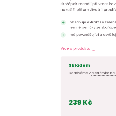
skořápek mandlí při vmasíro
nezatíží přitom životní prostř
obsahuje extrakt ze zelen
jemné perličky ze skořáp
má povznášející a osvěžuj
Více o produktu
skladem
Dodáváme v
diskrétním bal
239 Kč
Měrná
cena: