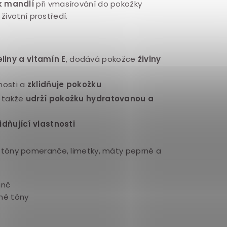
k mandlí
při vmasírování do pokožky
životní prostředí.
liny a vitamín E
, dodává pokožce
živiny
nosti a
zklidňuje pokožku
, takže
udrží pokožku hydratovanou a
idňující vlastnosti
 tóny pomeranče, limetky, máty peprné a
anč
nné tóny