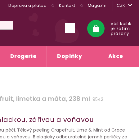
Doprava a platba
Kontakt
Magazín
CZK
váš košík
je zatím
Nákupní
prázdný
košík
Drogerie
Doplňky
Akce
fruit, limetka a máta, 238 ml
9542
ladkou, zářivou a voňavou
u péči. Tělový peeling Grapefruit, Lime & Mint od Grace
vou a voňavou. Biologicky odbouratelné jemné perličky ze