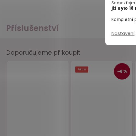
Samozřejmě
již bylo 18 
Kompletní p
Příslušenství
Nastavení
Doporučujeme přikoupit