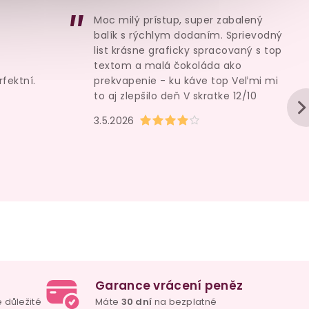
839 Kč
659 Kč
Moc milý prístup, super zabalený
Do košíku
Do košík
balík s rýchlym dodaním. Sprievodný
list krásne graficky spracovaný s top
textom a malá čokoláda ako
rfektní.
prekvapenie - ku káve top Veľmi mi
to aj zlepšilo deň V skratke 12/10
u je 5 z 5 hvězdiček.
Hodnocení obchodu je 4 z 5 hvězd
3.5.2026
Garance vrácení peněz
e důležité
Máte
30 dní
na bezplatné