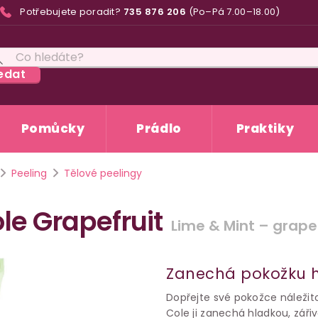
Potřebujete poradit?
735 876 206
(Po–Pá 7.00–18.00)
edat
Pomůcky
Prádlo
Praktiky
Peeling
Tělové peelingy
le Grapefruit
Lime & Mint – grape
Zanechá pokožku h
Dopřejte své pokožce náležito
Cole ji zanechá hladkou, záři