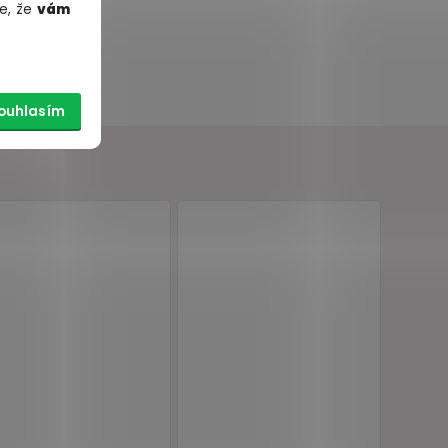
e, že
vám
ouhlasím