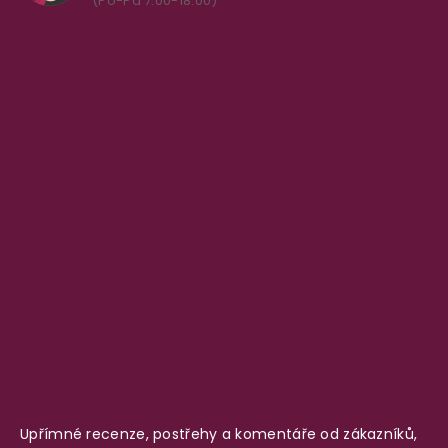
(Po-Pá 7.00-18.00)
Upřímné recenze, postřehy a komentáře od zákazníků,