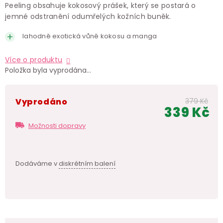
Peeling obsahuje kokosový prášek, který se postará o
jemné odstranění odumřelých kožních buněk.
lahodně exotická vůně kokosu a manga
Více o produktu
Položka byla vyprodána…
Vyprodáno
379 Kč
339 Kč
Měr
Možnosti dopravy
cen
Dodáváme v
diskrétním balení