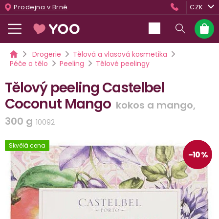
Přejít
Prodejna v Brně
CZK
na
obsah
Nákup
košík
Domů
Drogerie
Tělová a vlasová kosmetika
Péče o tělo
Peeling
Tělové peelingy
Tělový peeling Castelbel
Coconut Mango
kokos a mango,
300 g
10092
Skvělá cena
–10 %