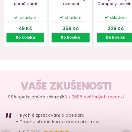
Náš TIP
Samolepky YOO –
Vonná svíčka DW
Krém na
VAŠE ZKUŠENOSTI
Zvířátka s
Home Relaxing
English
pomůckami
Lavender
Company 
98% spokojených zákazníků z
2686 ověřených recenzí
levandule
Peach
ja
broskev,
skladem
skladem
skl
+ Rychlé zpracování a odeslání
49 Kč
359 Kč
229 
- Trochu strohá komunikace přes mail
Do košíku
Do košíku
Do ko
Hodnocení obchodu je 5 z 5 hvězdiček.