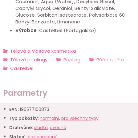
Coumarin, Aqua (Water), Decylene Glycol,
Caprylyl Glycol, Geraniol, Benzyl Salicylate,
Glucose, Sorbitan Isostearate, Polysorbate 60,
Benzyl Benzoate, Limonene
Výrobce
: Castelbel (Portugalsko)
Tělová a vlasová kosmetika
Tělové peelingy
Peeling
Péče o tělo
Castelbel
Parametry
EAN
:
190577100873
Typ pokožky
:
normální
,
pro všechny typy
Druh vůně
:
sladká
,
ovocná
Složení
:
bez parabenů