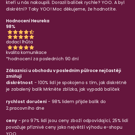
kteří u nás nakoupili. Dorazil balíček rychle? YOO. A byl
diskrétní? Taky YOO! Moc děkujeme, že hodnotíte.
Hodnocení Heureka
98%
dodací lhůta
kvalita komunikace
*hodnocení za posledních 90 dní
Zákazníci u obchodu v posledním půlroce nejčastěji
zmiňují
diskrétnost
- 100% lidí je spokojeno s tím, jak diskrétně
je zabalený balík
Mrkněte zblízka, jak vypadá balíček
rychlost doručení
- 98% lidem přijde balík do
2.pracovního dne
ceny
- pro 97% lidí jsou ceny zboží odpovídající, 25% lidí
považuje příznivé ceny jako největší výhodu e-shopu
YOO