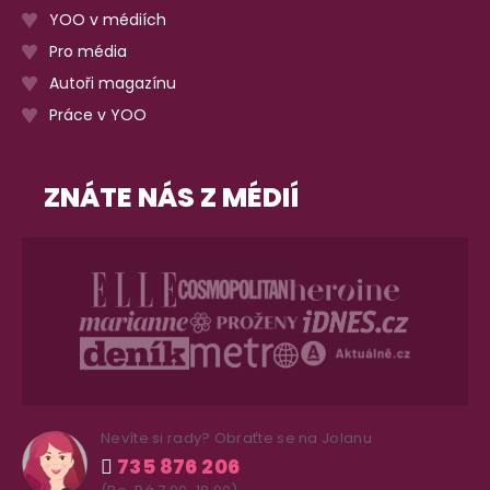
YOO v médiích
Pro média
Autoři magazínu
Práce v YOO
ZNÁTE NÁS Z MÉDIÍ
Nevíte si rady? Obraťte se na Jolanu
735 876 206