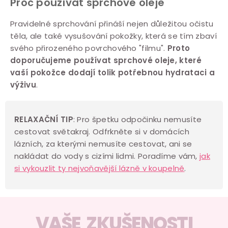
Proč používat sprchové oleje
a
c
Pravidelné sprchování přináší nejen důležitou očistu
těla, ale také vysušování pokožky, která se tím zbaví
í
svého přirozeného povrchového "filmu".
Proto
p
doporučujeme používat sprchové oleje, které
r
vaší pokožce dodají tolik potřebnou hydrataci a
v
výživu
.
k
y
v
RELAXAČNÍ TIP
: Pro špetku odpočinku nemusíte
cestovat světakraj. Odfrkněte si v domácích
ý
lázních, za kterými nemusíte cestovat, ani se
p
nakládat do vody s cizími lidmi. Poradíme vám,
jak
i
si vykouzlit ty nejvoňavější lázně v koupelně
.
s
u
VAŠE ZKUŠENOSTI