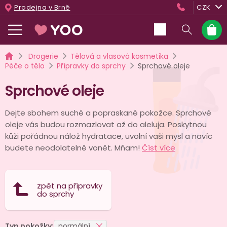
Přejít
Prodejna v Brně
CZK
na
obsah
Nákup
košík
Domů
Drogerie
Tělová a vlasová kosmetika
Péče o tělo
Přípravky do sprchy
Sprchové oleje
Sprchové oleje
Dejte sbohem suché a popraskané pokožce. Sprchové
oleje vás budou rozmazlovat až do aleluja. Poskytnou
kůži pořádnou nálož hydratace, uvolní vaši mysl a navíc
budete neodolatelně vonět. Mňam!
Číst více
zpět na přípravky
do sprchy
Typ pokožky:
normální