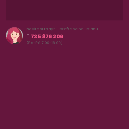
Nevíte si rady? Obraťte se na Jolanu
735 876 206
(Po-Pá 7.00-18.00)