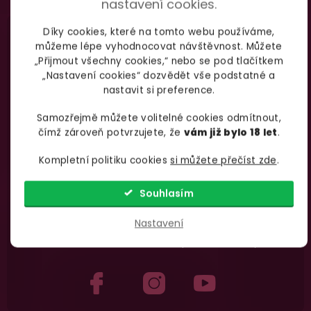
osobních údajů
Garance vrácení peněz
nastavení cookies.
Máte
30 dní
na bezplatné vrácení zboží
Díky cookies, které na tomto webu používáme,
můžeme lépe vyhodnocovat návštěvnost. Můžete
„Přijmout všechny cookies,“ nebo se pod tlačítkem
„Nastavení cookies“ dozvědět vše podstatné a
nastavit si preference.
Nevíte si rady
s výběrem zboží?
Samozřejmě můžete volitelné cookies odmítnout,
Zavolejte Jolaně
čímž zároveň potvrzujete, že
vám již bylo 18 let
.
Kompletní politiku cookies
si můžete přečíst zde
.
Souhlasím
735 876 206
info@yoo.cz
Nastavení
(Po-Pá 7.00-18.00)
Napište nám kdykoliv