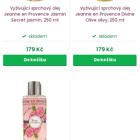
k
u
Vyživující sprchový olej
Vyživující sprchový olej
k
Jeanne en Provence Jasmin
Jeanne en Provence Divine
Secret
jasmín, 250 ml
Olive
olivy, 250 ml
ů
t
ů
skladem
skladem
179 Kč
179 Kč
Do košíku
Do košíku