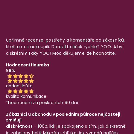
Upřímné recenze, postřehy a komentáře od zákazníků,
kteří u nás nakoupili. Dorazil balíček rychle? YOO. A byl
diskrétní? Taky YOO! Moc děkujeme, že hodnotíte.
Hodnocení Heureka
98%
dodací lhůta
kvalita komunikace
*hodnocení za posledních 90 dní
Zákazníci u obchodu v posledním půlroce nejčastěji
zmiňují
diskrétnost
- 100% lidí je spokojeno s tím, jak diskrétně
je zabalený balík
Mrkněte zblízka, jak vypadá balíček