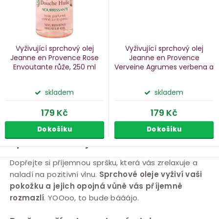
Vyživující sprchový olej
Vyživující sprchový olej
Jeanne en Provence Rose
Jeanne en Provence
Envoutante
růže, 250 ml
Verveine Agrumes
verbena a
citrusy, 250 ml
skladem
skladem
179 Kč
179 Kč
Do košíku
Do košíku
Sprchové oleje
O
Dopřejte si příjemnou spršku, která vás zrelaxuje a
naladí na pozitivní vlnu.
Sprchové oleje vyživí vaši
v
pokožku a jejich opojná vůně vás příjemně
l
rozmazlí
. YOOoo, to bude bááájo.
á
d